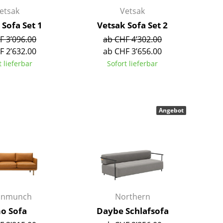
Kinderzimmer
etsak
Vetsak
Arbeitszimmer
 Sofa Set 1
Vetsak Sofa Set 2
Diele
F 3’096.00
ab CHF 4’302.00
Badezimmer
F 2’632.00
ab CHF 3’656.00
Stauraum
t lieferbar
Sofort lieferbar
Balkon & Garten
Hersteller
Designer
Angebot
Artemide
Alvar Aalto
Cassina
Arne Jacobsen
Fritz Hansen
Charles & Ray Eames
HAY
Eero Saarinen
Knoll International
Egon Eiermann
Louis Poulsen
Eileen Gray
unmunch
Northern
Muuto
Jean Prouvé
o Sofa
Daybe Schlafsofa
Nils Holger Moormann
Le Corbusier