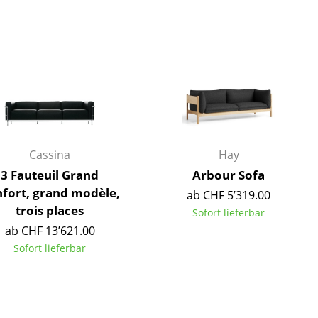
Unternehmen
Über uns
smow vor Ort
Cassina
Hay
Jobs bei smow
3 Fauteuil Grand
Arbour Sofa
Arbeiten bei smow
fort, grand modèle,
Newsletter
ab CHF 5’319.00
trois places
Sofort lieferbar
Presse
ab CHF 13’621.00
Impressum
Sofort lieferbar