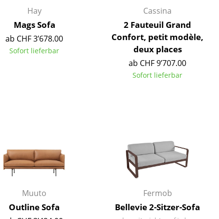
Empfang
Hay
Cassina
Cafeteria
Mags Sofa
2 Fauteuil Grand
Branchenlösungen
Confort, petit modèle,
ab CHF 3’678.00
Sicheres Arbeiten
deux places
Sofort lieferbar
ab CHF 9’707.00
Sofort lieferbar
Das Original
Muuto
Fermob
Outline Sofa
Bellevie 2-Sitzer-Sofa