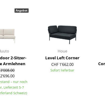
Farbwelten
Angebot
Das Original
Geschenkideen
uuto
Houe
door 2-Sitzer-
Level Left Corner
ne Armlehnen
Con
sch
CHF 1’662.00
3’008.00
Sofort lieferbar
 einen Blick
2’696.00
Bestand – nur noch
r, Lieferzeit 5-7
eferland Schweiz)
 eingeben