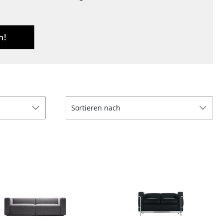
Decken
Kissen
Teppiche
n!
Vorhänge
... alle Accessoires
Sortieren nach
Büro
Arbeitsplatz
Management Büro
Konferenzraum