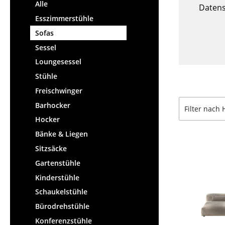
Stehpulte
Alle
Hocker
Datens
Kindertische
Esszimmerstühle
Bänke & Liegen
Gartentische
Sofas
Sitzsäcke
Servierwagen
Sessel
Gartenstühle
Einzelteile
Loungesessel
Kinderstühle
... alle Tische
Stühle
Schaukelstühle
Bürodrehstühle
Freischwinger
Konferenzstühle
Barhocker
Filter nach 
Bürosessel
Hocker
Einzelteile
Bänke & Liegen
... alle Sitzmöbel
Sitzsäcke
Gartenstühle
Kinderstühle
Schaukelstühle
Bürodrehstühle
Konferenzstühle