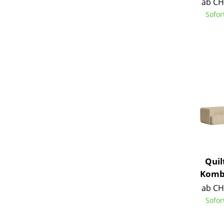
ab CH
Sofor
Quil
Kombi
ab CH
Sofor