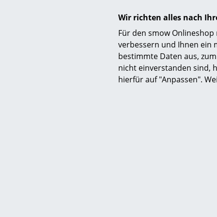
Wir richten alles nach I
Für den smow Onlineshop nu
verbessern und Ihnen ein 
bestimmte Daten aus, zum 
nicht einverstanden sind, h
hierfür auf "Anpassen". We
V
Vetsak
ab CH
ab CH
Lieferbar
(Standardli
Her