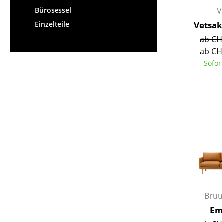
Bürosessel
V
Vetsak
Einzelteile
ab CH
ab CH
Sofor
Bru
Em