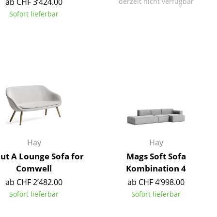
ab CHF 3’424.00
derzeit nicht verfügbar
Sofort lieferbar
Hay
Hay
ut A Lounge Sofa for
Mags Soft Sofa
Comwell
Kombination 4
sign
ab CHF 2’482.00
ab CHF 4’998.00
Sofort lieferbar
Sofort lieferbar
n
ien