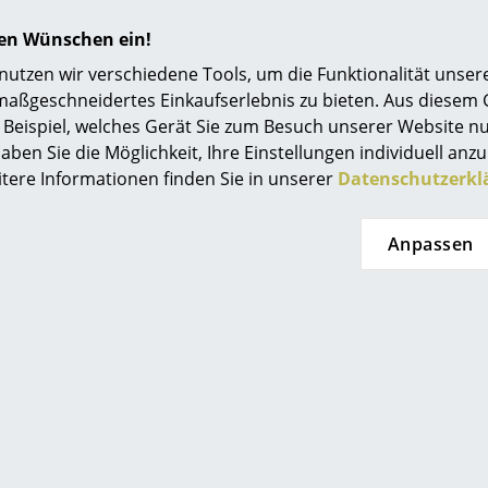
Angebot
Angebot
hren Wünschen ein!
tzen wir verschiedene Tools, um die Funktionalität unsere
maßgeschneidertes Einkaufserlebnis zu bieten. Aus diesem
Beispiel, welches Gerät Sie zum Besuch unserer Website nu
aben Sie die Möglichkeit, Ihre Einstellungen individuell anzu
itere Informationen finden Sie in unserer
Datenschutzerkl
etsak
Vetsak
 Sofa Set 5
Vetsak Sofa Set 3
Anpassen
F 6’941.00
ab CHF 6’110.00
F 5’900.00
ab CHF 5’193.00
 in 4-6 Wochen
Lieferbar in 4-6 Wochen
L
eferaussage des
(Standardlieferaussage des
(St
stellers)
Herstellers)