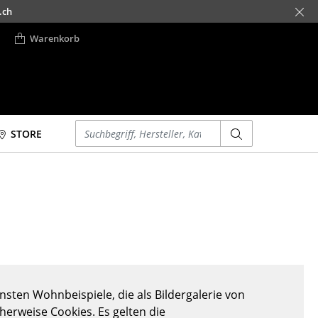
.ch
Warenkorb
Einen Suchbegriff eingeben
STORE
Betten
Accessoires
Doppelbetten
Uhren
Einzelbetten
Spiegel
Stapelbetten
Figuren & Miniaturen
Kinderbetten
Vasen
Nachttische &
Tabletts
Bettzubehör
Büroutensilien
sten Wohnbeispiele, die als Bildergalerie von
... alle Betten
Aufbewahrungsboxen
cherweise Cookies. Es gelten die