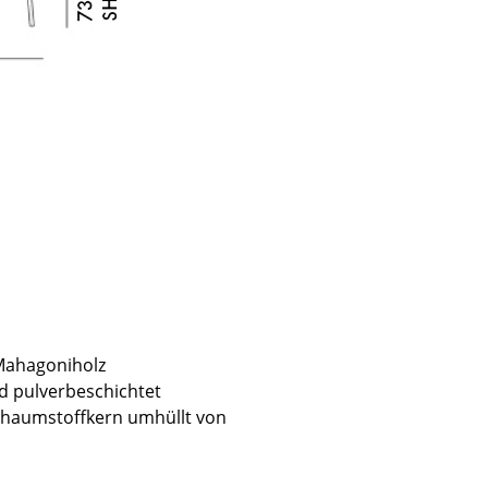
 Mahagoniholz
nd pulverbeschichtet
sign
Schaumstoffkern umhüllt von
n
ien