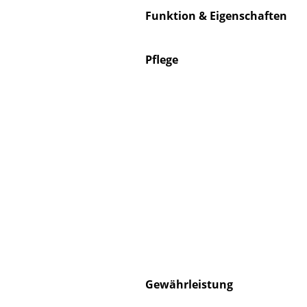
Funktion & Eigenschaften
Pflege
Service
Kontakt
Bezahlung
Versand
FAQ
Rückgabe & Umtau
Unsere Vorteile auf
AGB
Datenschutz
Einen Suchbegriff
Gewährleistung