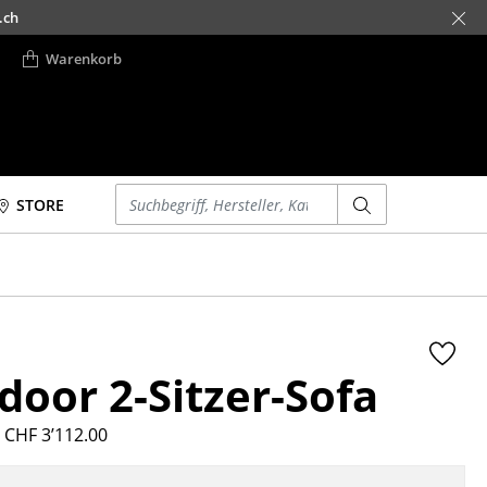
.ch
Warenkorb
Einen Suchbegriff eingeben
STORE
Betten
Accessoires
Doppelbetten
Uhren
Einzelbetten
Spiegel
Stapelbetten
Figuren & Miniaturen
door 2-Sitzer-Sofa
Kinderbetten
Vasen
Nachttische &
Tabletts
Bettzubehör
 CHF 3’112.00
Büroutensilien
... alle Betten
Aufbewahrungsboxen