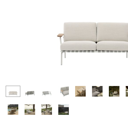
Stehpulte
Hocker
Kindertische
Bänke & Liegen
Gartentische
Sitzsäcke
Servierwagen
Gartenstühle
Einzelteile
Kinderstühle
... alle Tische
Schaukelstühle
Bürodrehstühle
Konferenzstühle
Bürosessel
Einzelteile
... alle Sitzmöbel