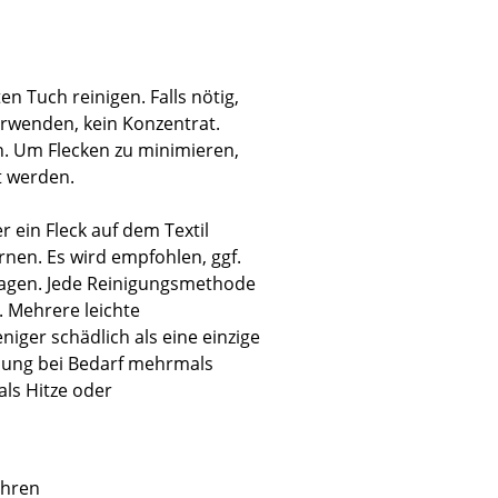
 Tuch reinigen. Falls nötig,
erwenden, kein Konzentrat.
Unternehmen
. Um Flecken zu minimieren,
nt werden.
Über uns
smow vor Ort
 ein Fleck auf dem Textil
Jobs bei smow
ernen. Es wird empfohlen, ggf.
Arbeiten bei smow
ragen. Jede Reinigungsmethode
Newsletter
. Mehrere leichte
Presse
iger schädlich als eine einzige
lung bei Bedarf mehrmals
Impressum
als Hitze oder
ahren