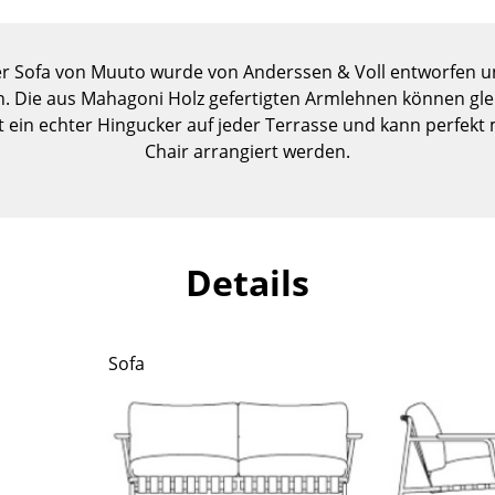
Kinderzimmer
Arbeitszimmer
zer Sofa von Muuto wurde von Anderssen & Voll entworfen u
Diele
 Die aus Mahagoni Holz gefertigten Armlehnen können gleic
Badezimmer
t ein echter Hingucker auf jeder Terrasse und kann perfekt
Stauraum
Chair arrangiert werden.
Balkon & Garten
Hersteller
Designer
Artemide
Alvar Aalto
Details
Cassina
Arne Jacobsen
Fritz Hansen
Charles & Ray Eames
HAY
Eero Saarinen
Sofa
Knoll International
Egon Eiermann
Louis Poulsen
Eileen Gray
Muuto
Jean Prouvé
Nils Holger Moormann
Le Corbusier