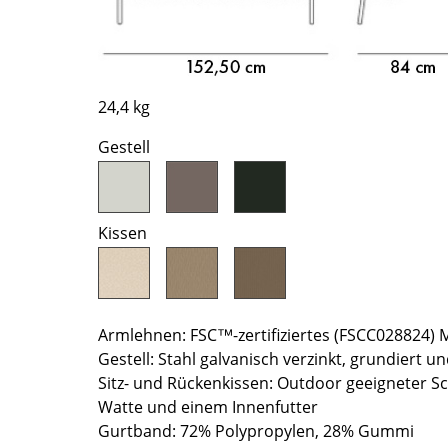
Richard Lampert
Ludwig Mies van der Rohe
Thonet
Marcel Breuer
USM Haller
Philippe Starck
Vitra
Verner Panton
24,4 kg
... alle Hersteller A-Z
... alle Designer A-Z
Gestell
Neu bei smow
Inspiration
Special Editions
Kissen
Designklassiker
Frauen im Design
Bauhaus Design
Midcentury Design
Armlehnen: FSC™-zertifiziertes (FSCC028824)
Gestell: Stahl galvanisch verzinkt, grundiert u
Skandinavisches De
Sitz- und Rückenkissen: Outdoor geeigneter 
Italienisches Design
Watte und einem Innenfutter
Nachhaltiges Desig
Gurtband: 72% Polypropylen, 28% Gummi
Natürliche Material