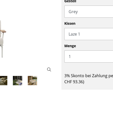
Gestell
Barmöbel
Outdoor-Leuchten
Garderoben
Akkuleuchten
Kleinaufbewahrung
... alle Leuchten
Kissen
Einzelteile
... alle Aufbewahrungsmöbel
USM Haller Konfigurator
Menge
3% Skonto bei Zahlung p
CHF 93.36
)
Zuhause
Wohnzimmer
Esszimmer
Schlafzimmer