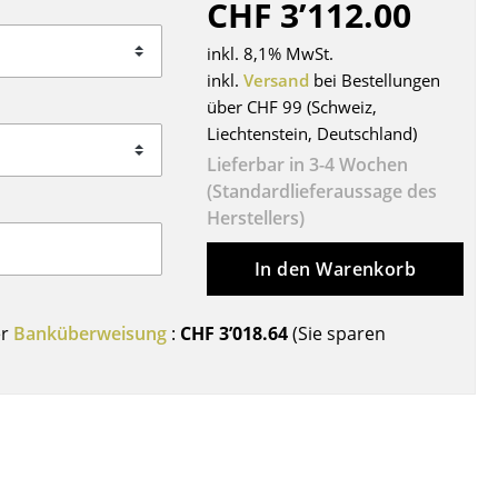
CHF 3’112.00
Decken
Kissen
inkl. 8,1% MwSt.
Teppiche
inkl.
Versand
bei Bestellungen
über CHF 99 (Schweiz,
Vorhänge
Liechtenstein, Deutschland)
... alle Accessoires
Lieferbar in 3-4 Wochen
(Standardlieferaussage des
Herstellers)
In den Warenkorb
er
Banküberweisung
:
CHF 3’018.64
(Sie sparen
Büro
Arbeitsplatz
Management Büro
Konferenzraum