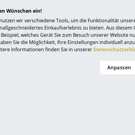
Auch als
Settle Outdoor 3-Sitzer-Sofa
oder al
hren Wünschen ein!
Chair
erhältlich
tzen wir verschiedene Tools, um die Funktionalität unsere
maßgeschneidertes Einkaufserlebnis zu bieten. Aus diesem
Bitte klicken Sie auf das Bild, um detaillierte
Beispiel, welches Gerät Sie zum Besuch unserer Website nu
Informationen zu erhalten (ca. 0,3 MB).
aben Sie die Möglichkeit, Ihre Einstellungen individuell anzu
itere Informationen finden Sie in unserer
Datenschutzerkl
Anpassen