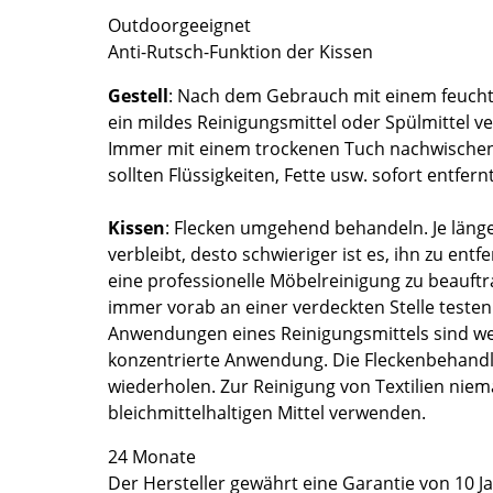
Outdoorgeeignet
Farbwelten
Anti-Rutsch-Funktion der Kissen
Das Original
Geschenkideen
Gestell
: Nach dem Gebrauch mit einem feuchten
ein mildes Reinigungsmittel oder Spülmittel v
Immer mit einem trockenen Tuch nachwischen
sollten Flüssigkeiten, Fette usw. sofort entfer
Kissen
: Flecken umgehend behandeln. Je länger
verbleibt, desto schwieriger ist es, ihn zu entf
eine professionelle Möbelreinigung zu beauft
sch
immer vorab an einer verdeckten Stelle testen
 einen Blick
Anwendungen eines Reinigungsmittels sind wen
konzentrierte Anwendung. Die Fleckenbehand
wiederholen. Zur Reinigung von Textilien niem
bleichmittelhaltigen Mittel verwenden.
 eingeben
24 Monate
Der Hersteller gewährt eine Garantie von 10 J