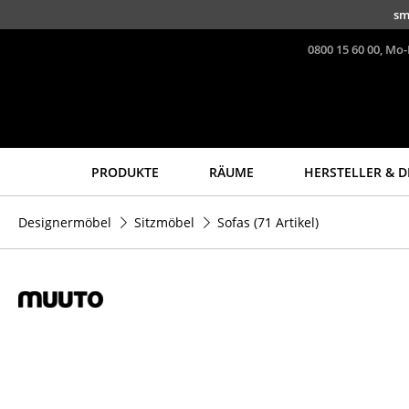
Direkt zum Inhalt
sm
0800 15 60 00, Mo-
PRODUKTE
RÄUME
HERSTELLER & D
Sitzmöbel
Tische
Designermöbel
Sitzmöbel
Sofas
(71 Artikel)
Esszimmerstühle
Esstische
Sofas
Beistelltische
Sessel
Couchtische
Loungesessel
Schreibtische
Stühle
Sekretäre & PC-Tische
Freischwinger
Konferenztische
Barhocker
Stehtische &