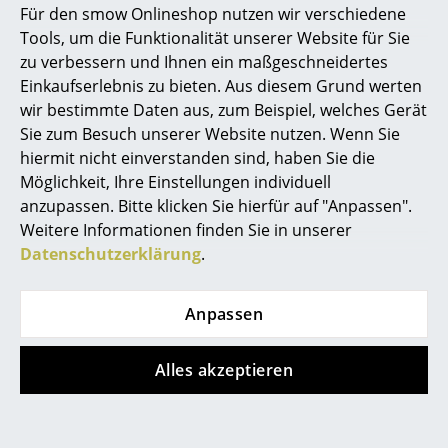
Für den smow Onlineshop nutzen wir verschiedene
individueller Preis
ab CHF 250.00
Marcel Breuer
Tools, um die Funktionalität unserer Website für Sie
ab CHF 225.00
Lieferbar in 3-4 Wochen
zu verbessern und Ihnen ein maßgeschneidertes
Philippe Starck
(Standardlieferaussage des
Sofort lieferbar
Einkaufserlebnis zu bieten. Aus diesem Grund werten
Herstellers)
wir bestimmte Daten aus, zum Beispiel, welches Gerät
Verner Panton
Sie zum Besuch unserer Website nutzen. Wenn Sie
... alle Designer A-Z
hiermit nicht einverstanden sind, haben Sie die
Möglichkeit, Ihre Einstellungen individuell
anzupassen. Bitte klicken Sie hierfür auf "Anpassen".
Themen
Weitere Informationen finden Sie in unserer
Neu bei smow
Datenschutzerklärung
.
Inspiration
Anpassen
Special Editions
Vitra
Richard Lampert
Designklassiker
Toolbox RE
Eiermann 1
Alles akzeptieren
Aufbewahrungsbox
Tischgestell
Frauen im Design
CHF 39.00
ab CHF 384.00