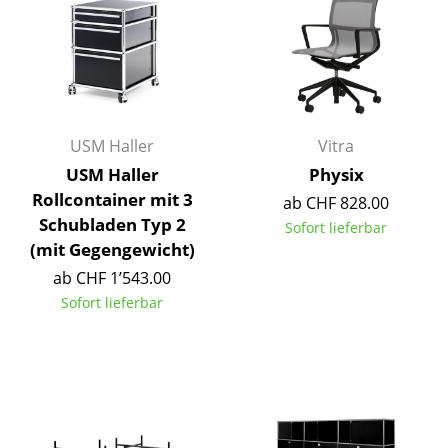
Büro
Arbeitsplatz
Management Büro
USM Haller
Vitra
Konferenzraum
USM Haller
Physix
Empfang
Rollcontainer mit 3
ab CHF 828.00
Schubladen Typ 2
Sofort lieferbar
Cafeteria
(mit Gegengewicht)
Branchenlösungen
ab CHF 1’543.00
Sofort lieferbar
Sicheres Arbeiten
Hersteller & Designer
Hersteller