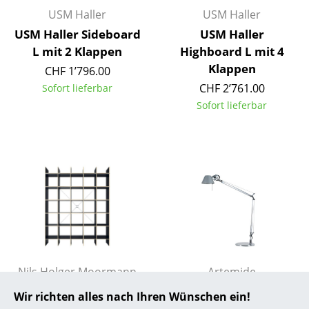
USM Haller
USM Haller
... alle Hersteller A-Z
USM Haller Sideboard
USM Haller
L mit 2 Klappen
Highboard L mit 4
Designer
Klappen
CHF 1’796.00
Alvar Aalto
CHF 2’761.00
Sofort lieferbar
Sofort lieferbar
Arne Jacobsen
Charles & Ray Eames
Eero Saarinen
Egon Eiermann
Eileen Gray
Jean Prouvé
Nils Holger Moormann
Artemide
Le Corbusier
FNP Regal-
Tolomeo
Wir richten alles nach Ihren Wünschen ein!
Ludwig Mies van der Rohe
Konfigurator
Tischleuchte