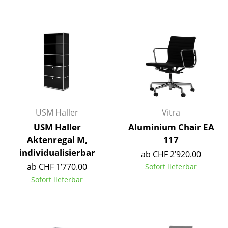
Räume
Zuhause
Wohnzimmer
Esszimmer
Schlafzimmer
USM Haller
Vitra
Kinderzimmer
USM Haller
Aluminium Chair EA
Aktenregal M,
117
Arbeitszimmer
individualisierbar
ab CHF 2’920.00
Diele
ab CHF 1’770.00
Sofort lieferbar
Sofort lieferbar
Badezimmer
Stauraum
Balkon & Garten