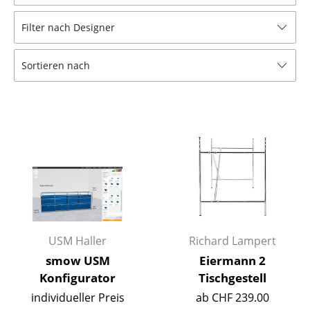
Hocker
Filter nach Designer
Bänke & Liegen
Sortieren nach
Sitzsäcke
Gartenstühle
Kinderstühle
Schaukelstühle
Bürodrehstühle
Konferenzstühle
Bürosessel
USM Haller
Richard Lampert
smow USM
Eiermann 2
Einzelteile
Konfigurator
Tischgestell
... alle Sitzmöbel
individueller Preis
ab CHF 239.00