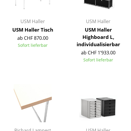
Kleinaufbewahrung
Einzelteile
USM Haller
USM Haller
... alle Aufbewahrungsmöbel
USM Haller Tisch
USM Haller
Highboard L,
ab CHF 870.00
Licht
individualisierbar
Sofort lieferbar
ab CHF 1’933.00
Hängeleuchten & Deckenleuchten
Sofort lieferbar
Tischleuchten
Schreibtischleuchten
Stehleuchten & Leseleuchten
Bodenleuchten
Wandleuchten
Outdoor-Leuchten
Richard Lampert
USM Haller