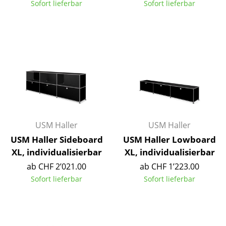
Sofort lieferbar
Sofort lieferbar
Tische
Esstische
Beistelltische
Couchtische
Schreibtische
Sekretäre & PC-Tische
USM Haller
USM Haller
Konferenztische
USM Haller Sideboard
USM Haller Lowboard
XL, individualisierbar
XL, individualisierbar
Stehtische & Stehpulte
ab CHF 2’021.00
ab CHF 1’223.00
Kindertische
Sofort lieferbar
Sofort lieferbar
Gartentische
Servierwagen