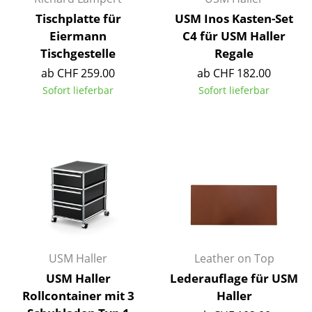
Akkuleuchten
Tischplatte für
USM Inos Kasten-Set
Eiermann
C4 für USM Haller
... alle Leuchten
Tischgestelle
Regale
ab CHF 259.00
ab CHF 182.00
Betten
Sofort lieferbar
Sofort lieferbar
Doppelbetten
Einzelbetten
Stapelbetten
Kinderbetten
Nachttische & Bettzubehör
... alle Betten
USM Haller
Leather on Top
Accessoires
USM Haller
Lederauflage für USM
Rollcontainer mit 3
Haller
Uhren