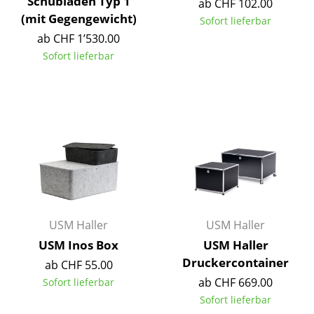
Schubladen Typ 1
ab CHF 102.00
(mit Gegengewicht)
Spiegel
Sofort lieferbar
ab CHF 1’530.00
Figuren & Miniaturen
Sofort lieferbar
Vasen
Tabletts
Büroutensilien
Aufbewahrungsboxen
Decken
Kissen
USM Haller
USM Haller
Teppiche
USM Inos Box
USM Haller
Druckercontainer
ab CHF 55.00
Vorhänge
ab CHF 669.00
Sofort lieferbar
... alle Accessoires
Sofort lieferbar