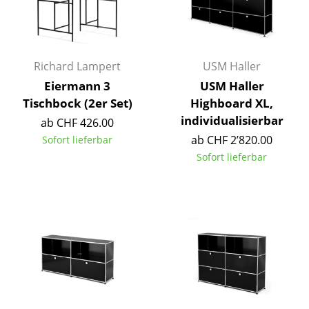
Artemide
Cassina
Fritz Hansen
Richard Lampert
USM Haller
HAY
Eiermann 3
USM Haller
Tischbock (2er Set)
Highboard XL,
Knoll International
individualisierbar
ab CHF 426.00
Louis Poulsen
ab CHF 2’820.00
Sofort lieferbar
Sofort lieferbar
Muuto
Nils Holger Moormann
Richard Lampert
Thonet
USM Haller
Vitra