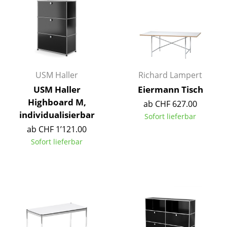
Einzelteile
... alle Tische
Aufbewahren
Regale & Schränke
USM Haller
Richard Lampert
USM Haller
Eiermann Tisch
Bücherregale
Highboard M,
ab CHF 627.00
individualisierbar
Wandregale
Sofort lieferbar
ab CHF 1’121.00
Sideboards & Kommoden
Sofort lieferbar
TV Möbel
Beistell- & Rollcontainer
Barmöbel
Garderoben