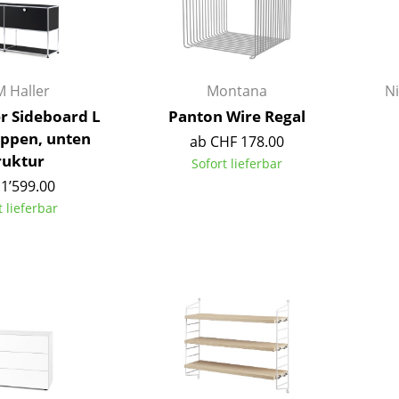
Kinderzimmer
Arbeitszimmer
Diele
Badezimmer
 Haller
Montana
N
Stauraum
r Sideboard L
Panton Wire Regal
Balkon & Garten
appen, unten
ab CHF 178.00
ruktur
Sofort lieferbar
Hersteller
Designer
1’599.00
t lieferbar
Artemide
Alvar Aalto
Cassina
Arne Jacobsen
Fritz Hansen
Charles & Ray Eames
HAY
Eero Saarinen
Knoll International
Egon Eiermann
Louis Poulsen
Eileen Gray
Muuto
Jean Prouvé
Nils Holger Moormann
Le Corbusier