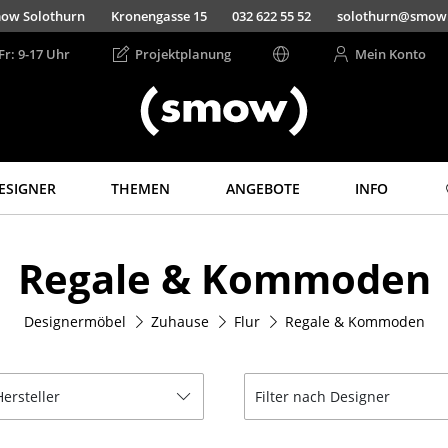
ow Solothurn
Kronengasse 15
032 622 55 52
solothurn@smow
Fr: 9-17 Uhr
Projektplanung
Mein Konto
ESIGNER
THEMEN
ANGEBOTE
INFO
Aufbewahren
Licht
Regale & Kommoden
Regale & Schränke
Hängeleuchten &
Deckenleuchten
Bücherregale
Tischleuchten
Designermöbel
Zuhause
Flur
Regale & Kommoden
Wandregale
Schreibtischleuchten
Sideboards &
Kommoden
Stehleuchten &
Leseleuchten
Hersteller
Filter nach Designer
TV Möbel
Bodenleuchten
Beistell- &
Rollcontainer
Wandleuchten