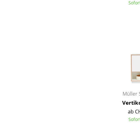
Sofor
Service
Kontakt
Bezahlung
Versand
FAQ
Rückgabe & Umtau
Müller 
Unsere Vorteile auf
Vertik
AGB
ab C
Datenschutz
Sofor
Einen Suchbegriff