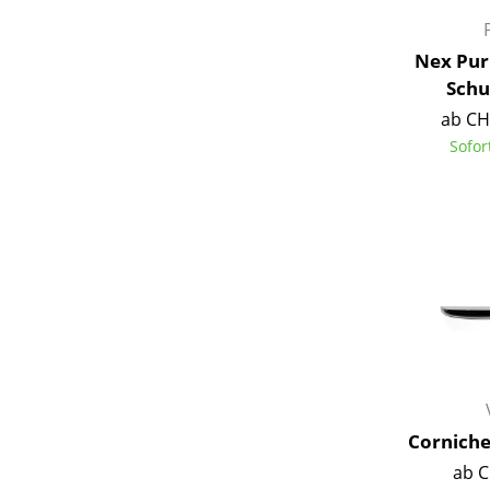
Nex Pur
Schu
ab CH
Sofor
Corniche
ab C