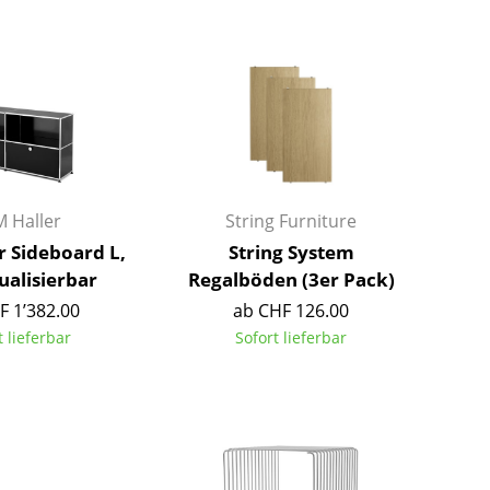
Barmöbel
Outdoor-Leuchten
Garderoben
Akkuleuchten
Kleinaufbewahrung
... alle Leuchten
Einzelteile
... alle Aufbewahrungsmöbel
USM Haller Konfigurator
 Haller
String Furniture
r Sideboard L,
String System
ualisierbar
Regalböden (3er Pack)
F 1’382.00
ab CHF 126.00
t lieferbar
Sofort lieferbar
Zuhause
Wohnzimmer
Esszimmer
Schlafzimmer