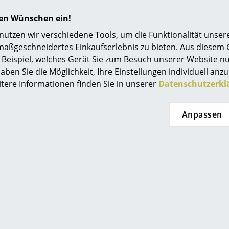
hren Wünschen ein!
tzen wir verschiedene Tools, um die Funktionalität unsere
maßgeschneidertes Einkaufserlebnis zu bieten. Aus diesem
Beispiel, welches Gerät Sie zum Besuch unserer Website nu
aben Sie die Möglichkeit, Ihre Einstellungen individuell anzu
itere Informationen finden Sie in unserer
Datenschutzerkl
Anpassen
ger Moormann
String Furniture
 D Regal
String System
Schrankelement mit
HF 850.00
Schwenktür
t lieferbar
ab CHF 426.00
Sofort lieferbar