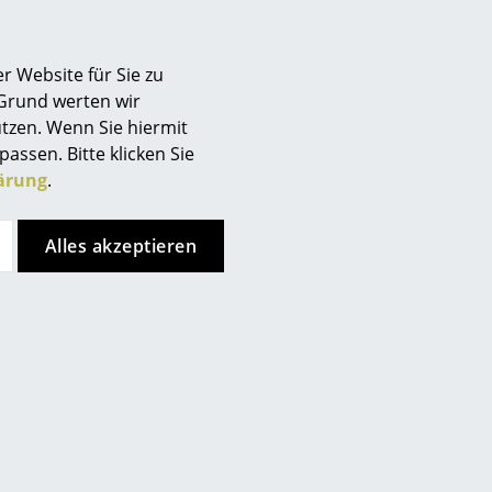
r Website für Sie zu
 Grund werten wir
tzen. Wenn Sie hiermit
passen. Bitte klicken Sie
ärung
.
Alles akzeptieren
Hay
Muuto
Korpus Wandregal
Folded Wandregal
ab CHF 123.00
ab CHF 102.00
Sofort lieferbar
Sofort lieferbar
Special Edition