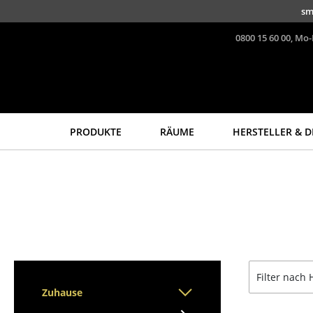
Direkt zum Inhalt
sm
0800 15 60 00, Mo-
PRODUKTE
RÄUME
HERSTELLER & D
Sitzmöbel
Tische
Esszimmerstühle
Esstische
Sofas
Beistelltische
Sessel
Couchtische
Loungesessel
Schreibtische
Stühle
Sekretäre & PC-Tische
Filter nach 
Freischwinger
Konferenztische
Zuhause
Barhocker
Stehtische &