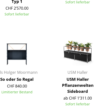
Typ 1
Sofort lieferbar
CHF 2’570.00
Sofort lieferbar
Unternehmen
Über uns
smow vor Ort
Jobs bei smow
Arbeiten bei smow
Newsletter
ils Holger Moormann
USM Haller
Presse
So oder So Regal
USM Haller
Impressum
Pflanzenwelten
CHF 840.00
Sideboard
Limitierter Bestand
ab CHF 1’311.00
Sofort lieferbar