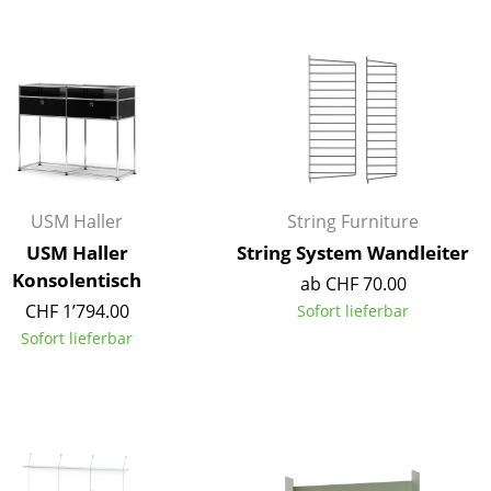
Decken
Kissen
Teppiche
Vorhänge
... alle Accessoires
USM Haller
String Furniture
USM Haller
String System Wandleiter
Konsolentisch
ab CHF 70.00
CHF 1’794.00
Sofort lieferbar
Sofort lieferbar
Büro
Arbeitsplatz
Management Büro
Konferenzraum