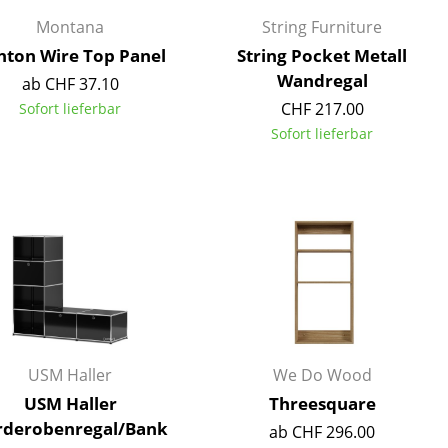
Montana
String Furniture
nton Wire Top Panel
String Pocket Metall
Wandregal
ab CHF 37.10
CHF 217.00
Sofort lieferbar
Sofort lieferbar
sign
USM Haller
We Do Wood
USM Haller
Threesquare
n
rderobenregal/Bank
ab CHF 296.00
ien