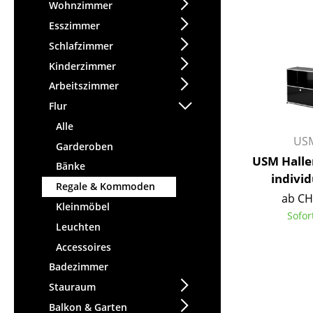
Stehpulte
Wohnzimmer
Hocker
Kindertische
Esszimmer
Bänke & Liegen
Gartentische
Schlafzimmer
Sitzsäcke
Servierwagen
Kinderzimmer
Gartenstühle
Einzelteile
Arbeitszimmer
Kinderstühle
... alle Tische
Flur
Schaukelstühle
Bürodrehstühle
Alle
USM
Konferenzstühle
Garderoben
USM Halle
Bürosessel
Bänke
individ
Einzelteile
Regale & Kommoden
ab CH
... alle Sitzmöbel
Kleinmöbel
Sofor
Leuchten
Accessoires
Badezimmer
Stauraum
Balkon & Garten