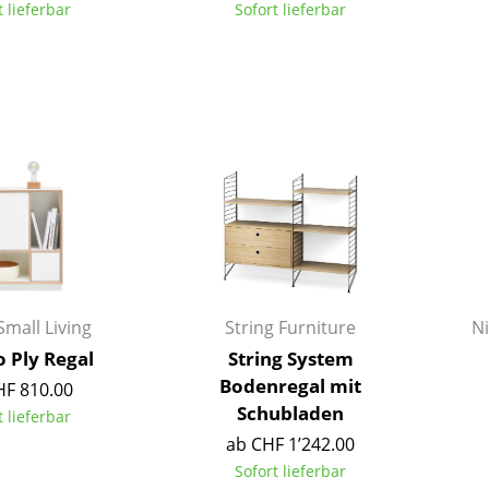
t lieferbar
Sofort lieferbar
Farbwelten
Das Original
Geschenkideen
sch
Small Living
String Furniture
N
 einen Blick
o Ply Regal
String System
Bodenregal mit
HF 810.00
Schubladen
t lieferbar
ab CHF 1’242.00
 eingeben
Sofort lieferbar