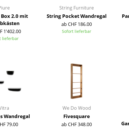
Richard Lampert
Ludwig Mies van der Rohe
Piure
String Furniture
Thonet
Marcel Breuer
 Box 2.0 mit
String Pocket Wandregal
Pa
USM Haller
Philippe Starck
bkästen
ab CHF 186.00
Vitra
Verner Panton
F 1’402.00
Sofort lieferbar
... alle Hersteller A-Z
... alle Designer A-Z
t lieferbar
Neu bei smow
Inspiration
Special Editions
Designklassiker
Frauen im Design
Bauhaus Design
Midcentury Design
Skandinavisches De
Vitra
We Do Wood
Italienisches Design
s Wandregal
Fivesquare
Nachhaltiges Desig
Ga
HF 79.00
ab CHF 348.00
Natürliche Material