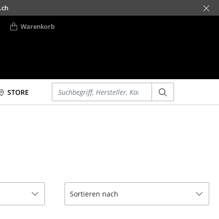
.ch
Warenkorb
Einen Suchbegriff eingeben
STORE
Betten
Accessoires
Doppelbetten
Uhren
Einzelbetten
Spiegel
Stapelbetten
Figuren & Miniaturen
Kinderbetten
Vasen
Nachttische &
Tabletts
Sortieren nach
Bettzubehör
Büroutensilien
... alle Betten
Aufbewahrungsboxen