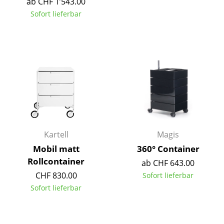
ab CHF 1’543.00
Einzelteile
Sofort lieferbar
... alle Tische
Aufbewahren
Regale & Schränke
Bücherregale
Wandregale
Sideboards & Kommoden
Kartell
Magis
Mobil matt
360° Container
TV Möbel
Rollcontainer
ab CHF 643.00
Beistell- & Rollcontainer
CHF 830.00
Sofort lieferbar
Sofort lieferbar
Barmöbel
Garderoben