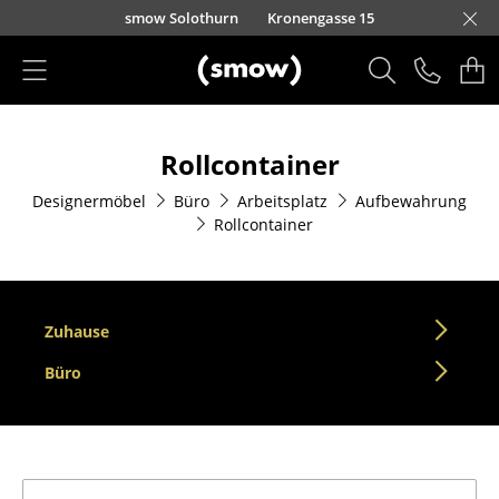
Direkt zum Inhalt
smow Solothurn
Kronengasse 15
Produkte
Rollcontainer
Sitzmöbel
Designermöbel
Büro
Arbeitsplatz
Aufbewahrung
Esszimmerstühle
Rollcontainer
Sofas
Sessel
Zuhause
Loungesessel
Büro
Stühle
Freischwinger
Barhocker