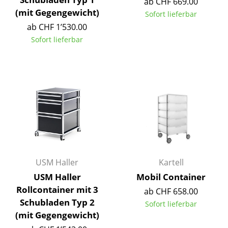
ab CHF 669.00
(mit Gegengewicht)
Tische
Sofort lieferbar
ab CHF 1’530.00
Esstische
Sofort lieferbar
Beistelltische
Couchtische
Schreibtische
Sekretäre & PC-Tische
Konferenztische
Stehtische & Stehpulte
USM Haller
Kartell
USM Haller
Mobil Container
Kindertische
Rollcontainer mit 3
ab CHF 658.00
Gartentische
Schubladen Typ 2
Sofort lieferbar
(mit Gegengewicht)
Servierwagen