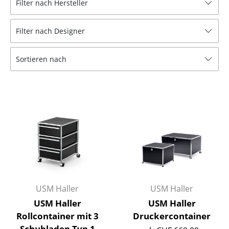
Filter nach Hersteller
Hocker
Filter nach Designer
Bänke & Liegen
Sitzsäcke
Sortieren nach
Gartenstühle
Kinderstühle
Schaukelstühle
Bürodrehstühle
Konferenzstühle
Bürosessel
USM Haller
USM Haller
Einzelteile
USM Haller
USM Haller
Rollcontainer mit 3
Druckercontainer
... alle Sitzmöbel
Schubladen Typ 1