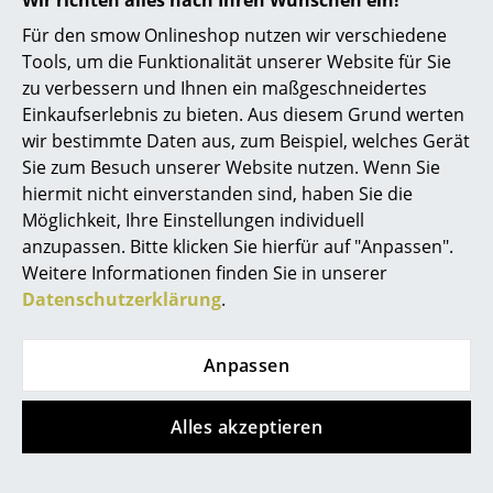
Wir richten alles nach Ihren Wünschen ein!
ab CHF 581.00
ab CHF 581.00
Spiegel
Für den smow Onlineshop nutzen wir verschiedene
Sofort lieferbar
Sofort lieferbar
Tools, um die Funktionalität unserer Website für Sie
Figuren & Miniaturen
zu verbessern und Ihnen ein maßgeschneidertes
Einkaufserlebnis zu bieten. Aus diesem Grund werten
Vasen
wir bestimmte Daten aus, zum Beispiel, welches Gerät
Tabletts
Sie zum Besuch unserer Website nutzen. Wenn Sie
hiermit nicht einverstanden sind, haben Sie die
Büroutensilien
Möglichkeit, Ihre Einstellungen individuell
anzupassen. Bitte klicken Sie hierfür auf "Anpassen".
Aufbewahrungsboxen
Weitere Informationen finden Sie in unserer
Decken
Datenschutzerklärung
.
Müller Small Living
USM Haller
Kissen
Plane Rollcontainer
USM Haller
Anpassen
Praxiswagen
Teppiche
ab CHF 662.00
ab CHF 835.00
Sofort lieferbar
Vorhänge
Alles akzeptieren
Lieferbar in 7-8 Wochen
(Standardlieferaussage des
... alle Accessoires
Herstellers)