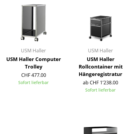
Kleinaufbewahrung
Einzelteile
... alle Aufbewahrungsmöbel
Licht
USM Haller
USM Haller
Hängeleuchten & Deckenleuchten
USM Haller Computer
USM Haller
Trolley
Rollcontainer mit
Tischleuchten
Hängeregistratur
CHF 477.00
Schreibtischleuchten
ab CHF 1’238.00
Sofort lieferbar
Sofort lieferbar
Stehleuchten & Leseleuchten
Bodenleuchten
Wandleuchten
Outdoor-Leuchten