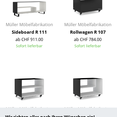
Akkuleuchten
... alle Leuchten
Müller Möbelfabrikation
Müller Möbelfabrikation
Betten
Sideboard R 111
Rollwagen R 107
Doppelbetten
ab CHF 911.00
ab CHF 784.00
Sofort lieferbar
Sofort lieferbar
Einzelbetten
Stapelbetten
Kinderbetten
Nachttische & Bettzubehör
... alle Betten
Accessoires
Müller Möbelfabrikation
Müller Möbelfabrikation
Uhren
Rollwagen R 103
Rollwagen R 106