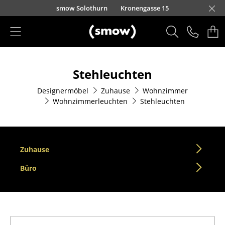
Direkt zum Inhalt
smow Solothurn
Kronengasse 15
Produkte
Stehleuchten
Sitzmöbel
Designermöbel
Zuhause
Wohnzimmer
Esszimmerstühle
Wohnzimmerleuchten
Stehleuchten
Sofas
Sessel
Zuhause
Loungesessel
Büro
Stühle
Freischwinger
Barhocker