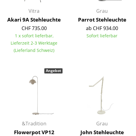
Spiegel
Vitra
Grau
Akari 9A Stehleuchte
Parrot Stehleuchte
Figuren & Miniaturen
CHF 735.00
ab CHF 934.00
Vasen
1 x sofort lieferbar,
Sofort lieferbar
Lieferzeit 2-3 Werktage
Tabletts
(Lieferland Schweiz)
Büroutensilien
Aufbewahrungsboxen
Angebot
Decken
Kissen
Teppiche
Vorhänge
&Tradition
Grau
... alle Accessoires
Flowerpot VP12
John Stehleuchte