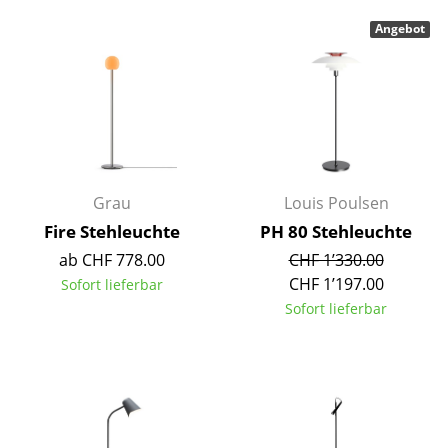
Artemide
Angebot
Cassina
Fritz Hansen
HAY
Knoll International
Louis Poulsen
Grau
Louis Poulsen
Fire Stehleuchte
PH 80 Stehleuchte
Muuto
ab CHF 778.00
CHF 1’330.00
Nils Holger Moormann
CHF 1’197.00
Sofort lieferbar
Sofort lieferbar
Richard Lampert
Thonet
USM Haller
Vitra