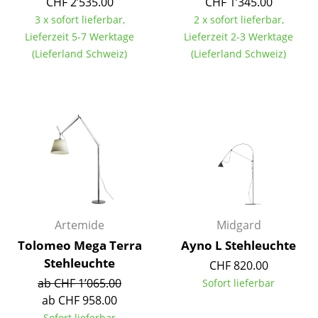
CHF 2’535.00
CHF 1’345.00
Tische
3 x sofort lieferbar,
2 x sofort lieferbar,
Lieferzeit 5-7 Werktage
Lieferzeit 2-3 Werktage
Esstische
(Lieferland Schweiz)
(Lieferland Schweiz)
Beistelltische
Couchtische
Schreibtische
Sekretäre & PC-Tische
Konferenztische
Stehtische & Stehpulte
Artemide
Midgard
Tolomeo Mega Terra
Ayno L Stehleuchte
Kindertische
Stehleuchte
CHF 820.00
Gartentische
ab CHF 1’065.00
Sofort lieferbar
ab CHF 958.00
Servierwagen
Sofort lieferbar