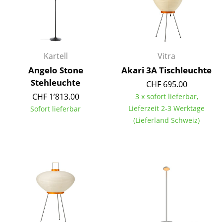
Akkuleuchten
... alle Leuchten
Betten
Kartell
Vitra
Angelo Stone
Akari 3A Tischleuchte
Doppelbetten
Stehleuchte
CHF 695.00
Einzelbetten
CHF 1’813.00
3 x sofort lieferbar,
Lieferzeit 2-3 Werktage
Sofort lieferbar
Stapelbetten
(Lieferland Schweiz)
Kinderbetten
Nachttische & Bettzubehör
... alle Betten
Accessoires
Uhren