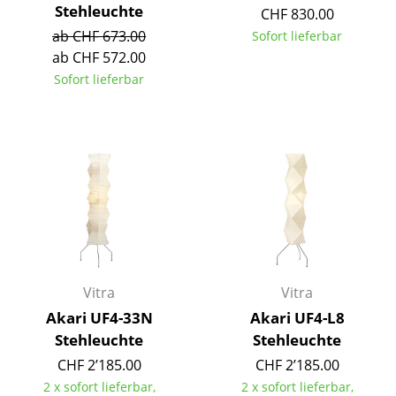
Stehleuchte
CHF 830.00
Räume
ab CHF 673.00
Sofort lieferbar
ab CHF 572.00
Zuhause
Sofort lieferbar
Wohnzimmer
Esszimmer
Schlafzimmer
Kinderzimmer
Arbeitszimmer
Diele
Vitra
Vitra
Badezimmer
Akari UF4-33N
Akari UF4-L8
Stehleuchte
Stehleuchte
Stauraum
CHF 2’185.00
CHF 2’185.00
Balkon & Garten
2 x sofort lieferbar,
2 x sofort lieferbar,