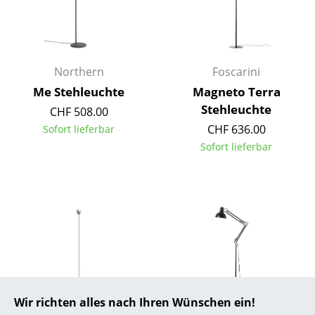
... alle Hersteller A-Z
Designer
Northern
Foscarini
Alvar Aalto
Me Stehleuchte
Magneto Terra
Stehleuchte
CHF 508.00
Arne Jacobsen
CHF 636.00
Sofort lieferbar
Charles & Ray Eames
Sofort lieferbar
Eero Saarinen
Egon Eiermann
Eileen Gray
Jean Prouvé
Le Corbusier
Wir richten alles nach Ihren Wünschen ein!
Ludwig Mies van der Rohe