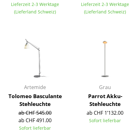
Lieferzeit 2-3 Werktage
Lieferzeit 2-3 Werktage
Büro
(Lieferland Schweiz)
(Lieferland Schweiz)
Arbeitsplatz
Management Büro
Konferenzraum
Empfang
Cafeteria
Branchenlösungen
Artemide
Grau
Tolomeo Basculante
Parrot Akku-
Sicheres Arbeiten
Stehleuchte
Stehleuchte
ab CHF 545.00
ab CHF 1’132.00
Hersteller & Designer
ab CHF 491.00
Sofort lieferbar
Hersteller
Sofort lieferbar