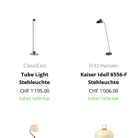
Kleinaufbewahrung
Einzelteile
... alle Aufbewahrungsmöbel
Licht
Hängeleuchten & Deckenleuchten
ClassiCon
Fritz Hansen
Tischleuchten
Tube Light
Kaiser Idell 6556-F
Stehleuchte
Stehleuchte
Schreibtischleuchten
CHF 1’195.00
CHF 1’006.00
Stehleuchten & Leseleuchten
Sofort lieferbar
Sofort lieferbar
Bodenleuchten
Wandleuchten
Outdoor-Leuchten