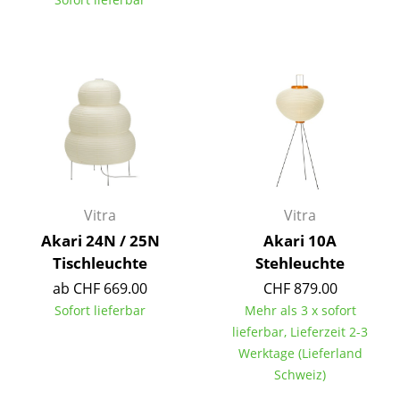
Einzelteile
... alle Tische
Aufbewahren
Regale & Schränke
Bücherregale
Wandregale
Vitra
Vitra
Sideboards & Kommoden
Akari 24N / 25N
Akari 10A
Tischleuchte
Stehleuchte
TV Möbel
ab CHF 669.00
CHF 879.00
Beistell- & Rollcontainer
Sofort lieferbar
Mehr als 3 x sofort
lieferbar, Lieferzeit 2-3
Barmöbel
Werktage (Lieferland
Schweiz)
Garderoben