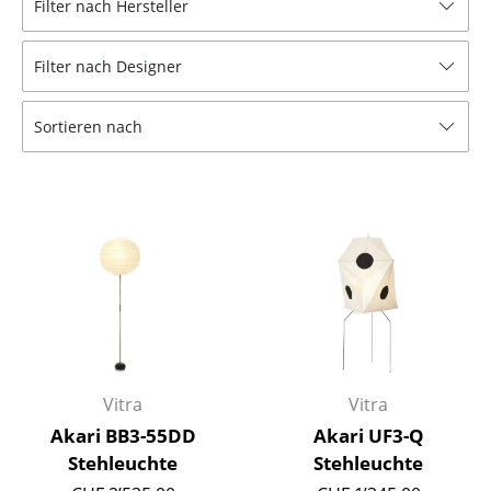
Filter nach Hersteller
Hocker
Filter nach Designer
Bänke & Liegen
Sitzsäcke
Sortieren nach
Gartenstühle
Kinderstühle
Schaukelstühle
Bürodrehstühle
Konferenzstühle
Bürosessel
Vitra
Vitra
Einzelteile
Akari BB3-55DD
Akari UF3-Q
Stehleuchte
Stehleuchte
... alle Sitzmöbel