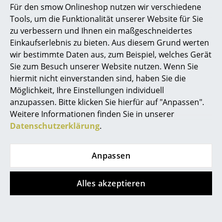
Northern
Midgard
Für den smow Onlineshop nutzen wir verschiedene
Snowball
Federzug Stehleuchte
Marcel Breuer
Tools, um die Funktionalität unserer Website für Sie
Akkustehleuchte
CHF 826.00
zu verbessern und Ihnen ein maßgeschneidertes
Philippe Starck
ab CHF 279.00
Sofort lieferbar
Einkaufserlebnis zu bieten. Aus diesem Grund werten
Sofort lieferbar
wir bestimmte Daten aus, zum Beispiel, welches Gerät
Verner Panton
Sie zum Besuch unserer Website nutzen. Wenn Sie
... alle Designer A-Z
hiermit nicht einverstanden sind, haben Sie die
Angebot
Möglichkeit, Ihre Einstellungen individuell
anzupassen. Bitte klicken Sie hierfür auf "Anpassen".
Themen
Weitere Informationen finden Sie in unserer
Neu bei smow
Datenschutzerklärung
.
Inspiration
Anpassen
Special Editions
Louis Poulsen
Muuto
Designklassiker
Alles akzeptieren
AJ Stehleuchte
Pull Stehleuchte
Edelstahl
CHF 601.00
Frauen im Design
CHF 1’444.00
1 x sofort lieferbar,