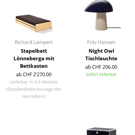
Artemide
Cassina
Fritz Hansen
HAY
Richard Lampert
Fritz Hansen
Knoll International
Stapelbett
Night Owl
Lönneberga mit
Tischleuchte
Louis Poulsen
Bettkasten
ab CHF 206.00
Muuto
ab CHF 2’270.00
Sofort lieferbar
Lieferbar in 4-5 Wochen
Nils Holger Moormann
(Standardlieferaussage des
Herstellers)
Richard Lampert
Thonet
USM Haller
Vitra