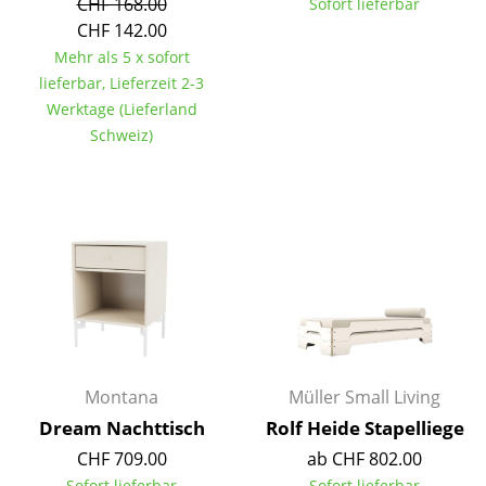
CHF 168.00
Sofort lieferbar
CHF 142.00
Räume
Mehr als 5 x sofort
Zuhause
lieferbar, Lieferzeit 2-3
Werktage (Lieferland
Wohnzimmer
Schweiz)
Esszimmer
Schlafzimmer
Kinderzimmer
Arbeitszimmer
Diele
Badezimmer
Montana
Müller Small Living
Dream Nachttisch
Rolf Heide Stapelliege
Stauraum
CHF 709.00
ab CHF 802.00
Balkon & Garten
Sofort lieferbar
Sofort lieferbar