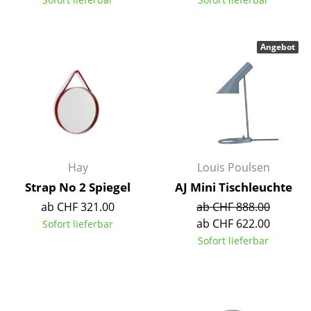
Büro
Angebot
Arbeitsplatz
Management Büro
Konferenzraum
Empfang
Cafeteria
Hay
Louis Poulsen
Strap No 2 Spiegel
AJ Mini Tischleuchte
Branchenlösungen
ab CHF 321.00
ab CHF 888.00
Sicheres Arbeiten
ab CHF 622.00
Sofort lieferbar
Sofort lieferbar
Hersteller & Designer
Hersteller