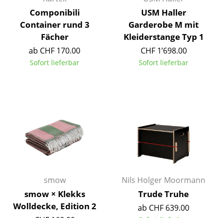
Componibili
USM Haller
Spiegel
Container rund 3
Garderobe M mit
Figuren & Miniaturen
Fächer
Kleiderstange Typ 1
ab CHF 170.00
CHF 1’698.00
Vasen
Sofort lieferbar
Sofort lieferbar
Tabletts
Büroutensilien
Aufbewahrungsboxen
Decken
Kissen
Teppiche
smow
Nils Holger Moormann
Vorhänge
smow × Klekks
Trude Truhe
Wolldecke, Edition 2
ab CHF 639.00
... alle Accessoires