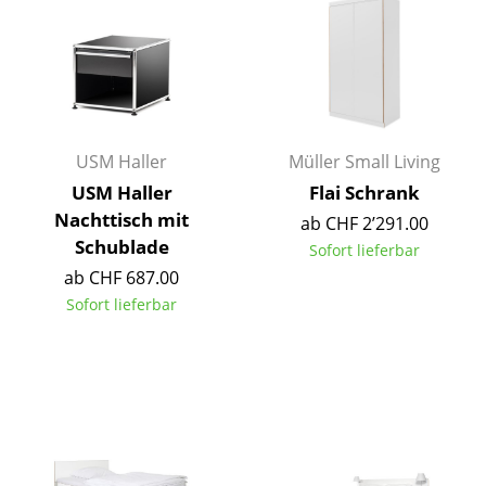
Kleinaufbewahrung
Einzelteile
... alle Aufbewahrungsmöbel
Licht
USM Haller
Müller Small Living
USM Haller
Flai Schrank
Hängeleuchten & Deckenleuchten
Nachttisch mit
ab CHF 2’291.00
Schublade
Tischleuchten
Sofort lieferbar
ab CHF 687.00
Schreibtischleuchten
Sofort lieferbar
Stehleuchten & Leseleuchten
Bodenleuchten
Wandleuchten
Outdoor-Leuchten