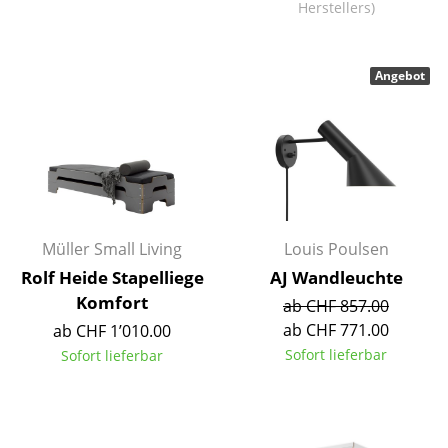
Herstellers)
Einzelteile
... alle Tische
Angebot
Aufbewahren
Regale & Schränke
Bücherregale
Wandregale
Müller Small Living
Louis Poulsen
Sideboards & Kommoden
Rolf Heide Stapelliege
AJ Wandleuchte
Komfort
ab CHF 857.00
TV Möbel
ab CHF 771.00
ab CHF 1’010.00
Beistell- & Rollcontainer
Sofort lieferbar
Sofort lieferbar
Barmöbel
Garderoben