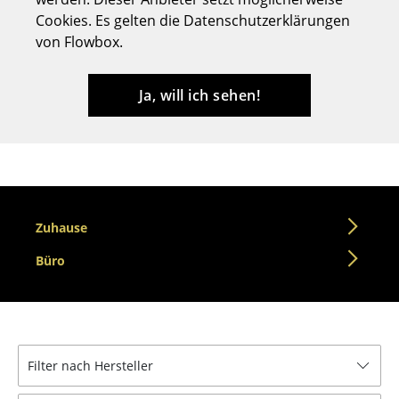
Cookies. Es gelten die Datenschutzerklärungen
Hocker
von Flowbox.
Bänke & Liegen
Sitzsäcke
Ja, will ich sehen!
Gartenstühle
Kinderstühle
Schaukelstühle
Zuhause
Bürodrehstühle
Büro
Konferenzstühle
Bürosessel
Einzelteile
Filter nach Hersteller
... alle Sitzmöbel