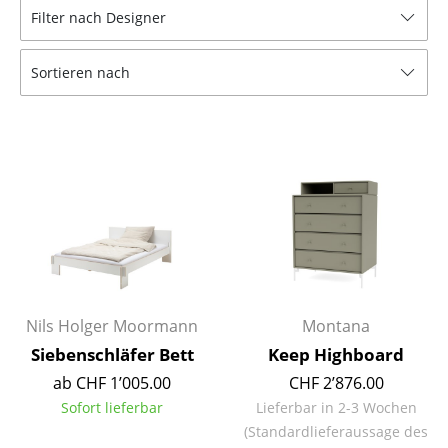
Filter nach Designer
Tische
Esstische
Sortieren nach
Beistelltische
Couchtische
Schreibtische
Sekretäre & PC-Tische
Konferenztische
Stehtische & Stehpulte
Nils Holger Moormann
Montana
Kindertische
Siebenschläfer Bett
Keep Highboard
ab CHF 1’005.00
CHF 2’876.00
Gartentische
Sofort lieferbar
Lieferbar in 2-3 Wochen
Servierwagen
(Standardlieferaussage des