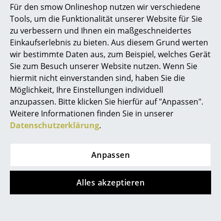
Für den smow Onlineshop nutzen wir verschiedene
Marcel Breuer
Petite Friture
Müller Small Living
Tools, um die Funktionalität unserer Website für Sie
zu verbessern und Ihnen ein maßgeschneidertes
Vertigo
Flai Stauraumbank
Philippe Starck
Einkaufserlebnis zu bieten. Aus diesem Grund werten
Pendelleuchte
ab CHF 627.00
wir bestimmte Daten aus, zum Beispiel, welches Gerät
Verner Panton
ab CHF 881.00
Sofort lieferbar
Sie zum Besuch unserer Website nutzen. Wenn Sie
ab CHF 748.00
... alle Designer A-Z
hiermit nicht einverstanden sind, haben Sie die
Sofort lieferbar
Möglichkeit, Ihre Einstellungen individuell
anzupassen. Bitte klicken Sie hierfür auf "Anpassen".
Themen
Weitere Informationen finden Sie in unserer
Neu bei smow
Datenschutzerklärung
.
Inspiration
Anpassen
Special Editions
Designklassiker
Alles akzeptieren
Frauen im Design
USM Haller
USM Haller
USM Haller Sideboard
USM Haller Sideboard