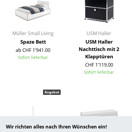
... alle Hersteller A-Z
Designer
Müller Small Living
USM Haller
Alvar Aalto
Spaze Bett
USM Haller
Arne Jacobsen
Nachttisch mit 2
ab CHF 1’941.00
Klapptüren
Sofort lieferbar
Charles & Ray Eames
CHF 1’119.00
Eero Saarinen
Sofort lieferbar
Egon Eiermann
Angebot
Eileen Gray
Jean Prouvé
Le Corbusier
Wir richten alles nach Ihren Wünschen ein!
Ludwig Mies van der Rohe