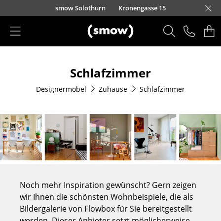
Direkt zum Inhalt
smow Solothurn
Kronengasse 15
Produkte
Schlafzimmer
Sitzmöbel
Designermöbel
Zuhause
Schlafzimmer
Esszimmerstühle
Sofas
Sessel
Loungesessel
Stühle
Noch mehr Inspiration gewünscht? Gern zeigen
Freischwinger
wir Ihnen die schönsten Wohnbeispiele, die als
Bildergalerie von Flowbox für Sie bereitgestellt
Barhocker
werden. Dieser Anbieter setzt möglicherweise