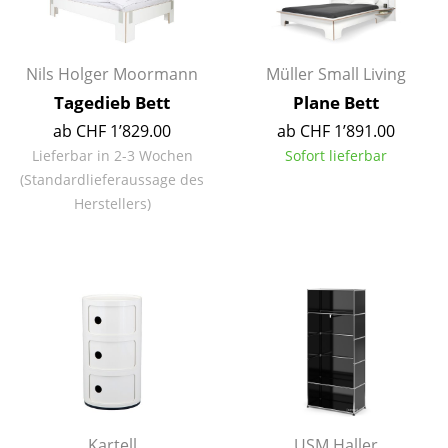
Akkuleuchten
... alle Leuchten
Nils Holger Moormann
Müller Small Living
Tagedieb Bett
Plane Bett
Betten
ab CHF 1’829.00
ab CHF 1’891.00
Doppelbetten
Lieferbar in 2-3 Wochen
Sofort lieferbar
(Standardlieferaussage des
Einzelbetten
Herstellers)
Stapelbetten
Kinderbetten
Nachttische & Bettzubehör
... alle Betten
Accessoires
Uhren
Kartell
USM Haller