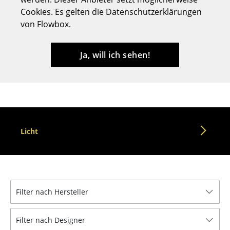
Cookies. Es gelten die Datenschutzerklärungen
Hocker
von Flowbox.
Bänke & Liegen
Sitzsäcke
Ja, will ich sehen!
Gartenstühle
Kinderstühle
Schaukelstühle
Licht
Bürodrehstühle
Konferenzstühle
Bürosessel
Filter nach Hersteller
Einzelteile
... alle Sitzmöbel
Filter nach Designer