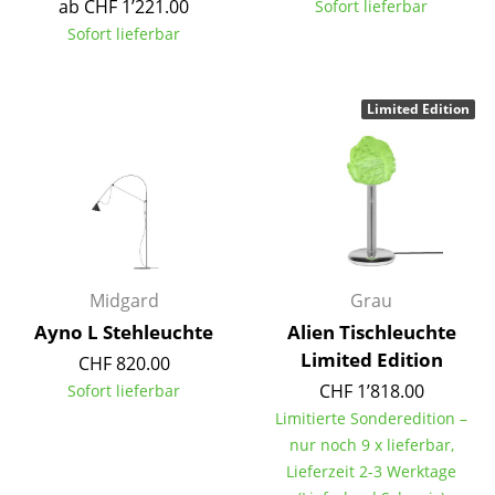
Artemide
ab CHF 1’221.00
Sofort lieferbar
Sofort lieferbar
Cassina
Fritz Hansen
Limited Edition
HAY
Knoll International
Louis Poulsen
Muuto
Midgard
Grau
Nils Holger Moormann
Ayno L Stehleuchte
Alien Tischleuchte
Richard Lampert
Limited Edition
CHF 820.00
CHF 1’818.00
Sofort lieferbar
Thonet
Limitierte Sonderedition –
USM Haller
nur noch 9 x lieferbar,
Lieferzeit 2-3 Werktage
Vitra