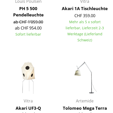
Louis Poulsen
Vitra
Räume
PH 5 500
Akari 1A Tischleuchte
Pendelleuchte
CHF 359.00
Zuhause
ab CHF 1’059.00
Mehr als 5 x sofort
ab CHF 954.00
lieferbar, Lieferzeit 2-3
Wohnzimmer
Werktage (Lieferland
Sofort lieferbar
Esszimmer
Schweiz)
Schlafzimmer
Kinderzimmer
Arbeitszimmer
Diele
Badezimmer
Stauraum
Vitra
Artemide
Akari UF3-Q
Tolomeo Mega Terra
Balkon & Garten