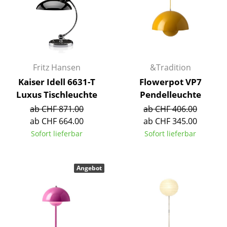
Akkuleuchten
... alle Leuchten
Betten
Fritz Hansen
&Tradition
Doppelbetten
Kaiser Idell 6631-T
Flowerpot VP7
Luxus Tischleuchte
Pendelleuchte
Einzelbetten
ab CHF 871.00
ab CHF 406.00
Stapelbetten
ab CHF 664.00
ab CHF 345.00
Sofort lieferbar
Sofort lieferbar
Kinderbetten
Nachttische & Bettzubehör
Angebot
... alle Betten
Accessoires
Uhren