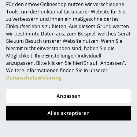
Für den smow Onlineshop nutzen wir verschiedene
Marcel Breuer
Tools, um die Funktionalität unserer Website für Sie
zu verbessern und Ihnen ein maßgeschneidertes
Philippe Starck
Einkaufserlebnis zu bieten. Aus diesem Grund werten
wir bestimmte Daten aus, zum Beispiel, welches Gerät
Verner Panton
Sie zum Besuch unserer Website nutzen. Wenn Sie
Louis Poulsen
Tecnolumen
... alle Designer A-Z
hiermit nicht einverstanden sind, haben Sie die
Panthella 250
Bauhaus-
Möglichkeit, Ihre Einstellungen individuell
Akkuleuchte
Deckenleuchte DMB
anzupassen. Bitte klicken Sie hierfür auf "Anpassen".
Themen
26
ab CHF 379.00
Weitere Informationen finden Sie in unserer
Neu bei smow
ab CHF 341.00
ab CHF 852.00
Datenschutzerklärung
.
Sofort lieferbar
Sofort lieferbar
Inspiration
Anpassen
Special Editions
Angebot
Designklassiker
Alles akzeptieren
Frauen im Design