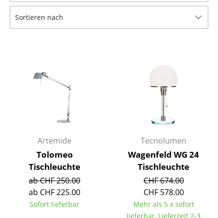
Tische
Sortieren nach
Esstische
Beistelltische
Couchtische
Schreibtische
Sekretäre & PC-Tische
Konferenztische
Artemide
Tecnolumen
Stehtische & Stehpulte
Tolomeo
Wagenfeld WG 24
Tischleuchte
Tischleuchte
Kindertische
ab CHF 250.00
CHF 674.00
Gartentische
ab CHF 225.00
CHF 578.00
Sofort lieferbar
Mehr als 5 x sofort
Servierwagen
lieferbar, Lieferzeit 2-3