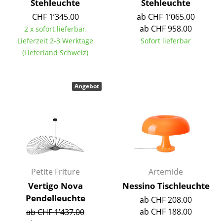
Stehleuchte
Stehleuchte
Büro
CHF 1’345.00
ab CHF 1’065.00
ab CHF 958.00
2 x sofort lieferbar,
Arbeitsplatz
Lieferzeit 2-3 Werktage
Sofort lieferbar
(Lieferland Schweiz)
Management Büro
Konferenzraum
Angebot
Empfang
Cafeteria
Branchenlösungen
Sicheres Arbeiten
Petite Friture
Artemide
Hersteller & Designer
Vertigo Nova
Nessino Tischleuchte
Pendelleuchte
ab CHF 208.00
Hersteller
ab CHF 188.00
ab CHF 1’437.00