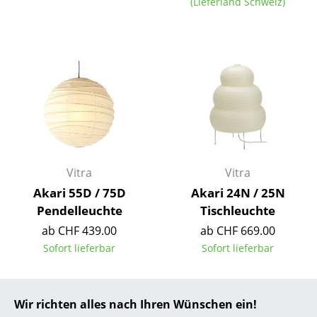
(Lieferland Schweiz)
... alle Hersteller A-Z
Designer
Alvar Aalto
Arne Jacobsen
Charles & Ray Eames
Eero Saarinen
Vitra
Vitra
Akari 55D / 75D
Akari 24N / 25N
Egon Eiermann
Pendelleuchte
Tischleuchte
Eileen Gray
ab CHF 439.00
ab CHF 669.00
Sofort lieferbar
Sofort lieferbar
Jean Prouvé
Le Corbusier
Angebot
Wir richten alles nach Ihren Wünschen ein!
Ludwig Mies van der Rohe