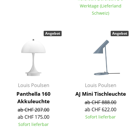
Einzelteile
Werktage (Lieferland
Schweiz)
... alle Tische
Aufbewahren
Angebot
Angebot
Regale & Schränke
Bücherregale
Wandregale
Sideboards & Kommoden
Louis Poulsen
Louis Poulsen
TV Möbel
Panthella 160
AJ Mini Tischleuchte
Akkuleuchte
ab CHF 888.00
Beistell- & Rollcontainer
ab CHF 622.00
ab CHF 207.00
Barmöbel
ab CHF 175.00
Sofort lieferbar
Sofort lieferbar
Garderoben