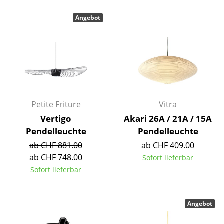
Kleinaufbewahrung
Angebot
Einzelteile
... alle Aufbewahrungsmöbel
Licht
Hängeleuchten & Deckenleuchten
Petite Friture
Vitra
Tischleuchten
Vertigo
Akari 26A / 21A / 15A
Pendelleuchte
Pendelleuchte
Schreibtischleuchten
ab CHF 881.00
ab CHF 409.00
Stehleuchten & Leseleuchten
ab CHF 748.00
Sofort lieferbar
Sofort lieferbar
Bodenleuchten
Wandleuchten
Angebot
Outdoor-Leuchten