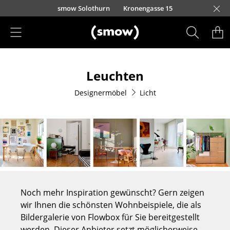
Direkt zum Inhalt
smow Solothurn
Kronengasse 15
Produkte
Leuchten
Sitzmöbel
Designermöbel
Licht
Esszimmerstühle
Sofas
Sessel
Loungesessel
Stühle
Noch mehr Inspiration gewünscht? Gern zeigen
Freischwinger
wir Ihnen die schönsten Wohnbeispiele, die als
Bildergalerie von Flowbox für Sie bereitgestellt
Barhocker
werden. Dieser Anbieter setzt möglicherweise