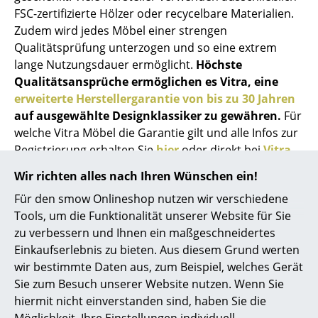
Artemide
FSC-zertifizierte Hölzer oder recycelbare Materialien.
Cassina
Zudem wird jedes Möbel einer strengen
Qualitätsprüfung unterzogen und so eine extrem
Fritz Hansen
lange Nutzungsdauer ermöglicht.
Höchste
Qualitätsansprüche ermöglichen es Vitra, eine
HAY
erweiterte Herstellergarantie von bis zu 30 Jahren
Knoll International
auf ausgewählte Designklassiker zu gewähren.
Für
welche Vitra Möbel die Garantie gilt und alle Infos zur
Louis Poulsen
Registrierung erhalten Sie
hier
oder direkt bei
Vitra
.
Auch andere Hersteller bieten großzügige
Muuto
Wir richten alles nach Ihren Wünschen ein!
Garantieansprüche, so gewährt Classicon zum
Für den smow Onlineshop nutzen wir verschiedene
Nils Holger Moormann
Beispiel 20 Jahre Herstellergarantie auf die Klassiker
Tools, um die Funktionalität unserer Website für Sie
von
Eileen Gray
.
Richard Lampert
zu verbessern und Ihnen ein maßgeschneidertes
Einkaufserlebnis zu bieten. Aus diesem Grund werten
Thonet
wir bestimmte Daten aus, zum Beispiel, welches Gerät
Sie zum Besuch unserer Website nutzen. Wenn Sie
USM Haller
hiermit nicht einverstanden sind, haben Sie die
Vitra
Möglichkeit, Ihre Einstellungen individuell