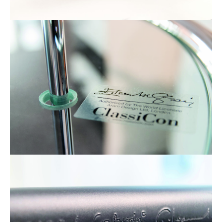
Kleinaufbewahrung
Einzelteile
... alle Aufbewahrungsmöbel
Licht
Hängeleuchten & Deckenleuchten
Tischleuchten
Schreibtischleuchten
Stehleuchten & Leseleuchten
Bodenleuchten
Wandleuchten
Outdoor-Leuchten