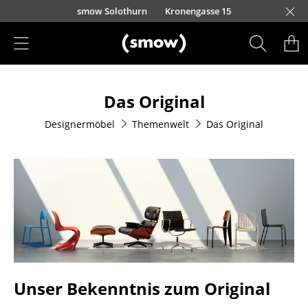
Direkt zum Inhalt
smow Solothurn
Kronengasse 15
Produkte
Das Original
Sitzmöbel
Designermöbel
Themenwelt
Das Original
Esszimmerstühle
Sofas
Sessel
Loungesessel
Stühle
Freischwinger
Unser Bekenntnis zum Original
Barhocker