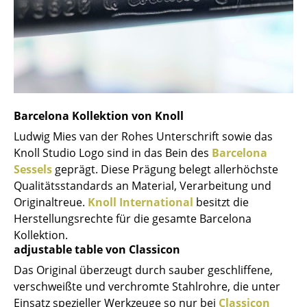
Akkuleuchten
... alle Leuchten
Betten
Doppelbetten
Barcelona Kollektion von Knoll
Einzelbetten
Ludwig Mies van der Rohes Unterschrift sowie das
Knoll Studio Logo sind in das Bein des
Barcelona
Stapelbetten
Sessels
geprägt. Diese Prägung belegt allerhöchste
Kinderbetten
Qualitätsstandards an Material, Verarbeitung und
Originaltreue.
Knoll International
besitzt die
Nachttische & Bettzubehör
Herstellungsrechte für die gesamte Barcelona
Kollektion.
... alle Betten
adjustable table von Classicon
Das Original überzeugt durch sauber geschliffene,
Accessoires
verschweißte und verchromte Stahlrohre, die unter
Uhren
Einsatz spezieller Werkzeuge so nur bei
Classicon