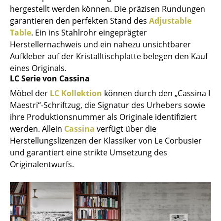
hergestellt werden können. Die präzisen Rundungen
Spiegel
garantieren den perfekten Stand des
Adjustable
Table
. Ein ins Stahlrohr eingeprägter
Figuren & Miniaturen
Herstellernachweis und ein nahezu unsichtbarer
Vasen
Aufkleber auf der Kristalltischplatte belegen den Kauf
eines Originals.
Tabletts
LC Serie von Cassina
Büroutensilien
Möbel der
LC Kollektion
können durch den „Cassina I
Maestri“-Schriftzug, die Signatur des Urhebers sowie
Aufbewahrungsboxen
ihre Produktionsnummer als Originale identifiziert
werden. Allein
Cassina
verfügt über die
Decken
Herstellungslizenzen der Klassiker von Le Corbusier
Kissen
und garantiert eine strikte Umsetzung des
Originalentwurfs.
Teppiche
Vorhänge
... alle Accessoires