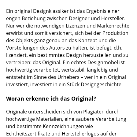
Hocker
Ein original Designklassiker ist das Ergebnis einer
engen Beziehung zwischen Designer und Hersteller.
Bänke & Liegen
Nur wer die notwendigen Lizenzen und Markenrechte
Sitzsäcke
erwirbt und somit versichert, sich bei der Produktion
des Objekts ganz genau an das Konzept und die
Gartenstühle
Vorstellungen des Autors zu halten, ist befugt, d.h.
lizenziert, ein bestimmtes Design herzustellen und zu
Kinderstühle
vertreiben: das Original. Ein echtes Designmöbel ist
Schaukelstühle
hochwertig verarbeitet, wertstabil, langlebig und
entsteht im Sinne des Urhebers – wer in ein Original
Bürodrehstühle
investiert, investiert in ein Stück Designgeschichte.
Konferenzstühle
Woran erkenne ich das Original?
Bürosessel
Originale unterscheiden sich von Plagiaten durch
Einzelteile
hochwertige Materialien, eine saubere Verarbeitung
und bestimmte Kennzeichnungen wie
... alle Sitzmöbel
Echtheitszertifikate und Hertstellerlogos auf der