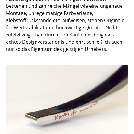
Einzelteile
bestehen und zahlreiche Mängel wie eine ungenaue
Montage, unregelmäßige Farbverläufe,
... alle Tische
Klebstoffrückstände etc. aufweisen, stehen Originale
für Wertstabilität und hochwertige Qualität. Nicht
Aufbewahren
zuletzt zeigt man durch den Kauf eines Originals
echtes Designverständnis und ehrt schließlich auch
Regale & Schränke
nur so das Eigentum des geistigen Urhebers.
Bücherregale
Wandregale
Sideboards & Kommoden
TV Möbel
Beistell- & Rollcontainer
Barmöbel
Garderoben