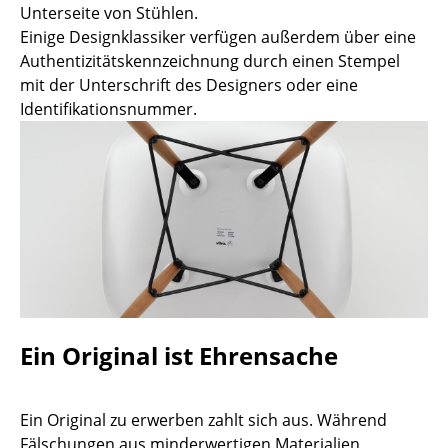
Unterseite von Stühlen.
Tische
Einige Designklassiker verfügen außerdem über eine
Authentizitätskennzeichnung durch einen Stempel
Esstische
mit der Unterschrift des Designers oder eine
Beistelltische
Identifikationsnummer.
Couchtische
Schreibtische
Sekretäre & PC-Tische
Konferenztische
Stehtische & Stehpulte
Kindertische
Ein Original ist Ehrensache
Gartentische
Ein Original zu erwerben zahlt sich aus. Während
Servierwagen
Fälschungen aus minderwertigen Materialien