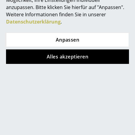
anzupassen. Bitte klicken Sie hierfür auf "Anpassen".
... alle Hersteller A-Z
Weitere Informationen finden Sie in unserer
Datenschutzerklärung
.
Designer
Alvar Aalto
Anpassen
Arne Jacobsen
Alles akzeptieren
Charles & Ray Eames
Eero Saarinen
Egon Eiermann
Eileen Gray
Jean Prouvé
Le Corbusier
Ludwig Mies van der Rohe