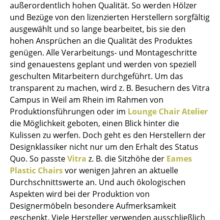
außerordentlich hohen Qualität. So werden Hölzer
Büro
und Bezüge von den lizenzierten Herstellern sorgfältig
ausgewählt und so lange bearbeitet, bis sie den
Arbeitsplatz
hohen Ansprüchen an die Qualität des Produktes
genügen. Alle Verarbeitungs- und Montageschritte
Management Büro
sind genauestens geplant und werden von speziell
Konferenzraum
geschulten Mitarbeitern durchgeführt. Um das
transparent zu machen, wird z. B. Besuchern des Vitra
Empfang
Campus in Weil am Rhein im Rahmen von
Produktionsführungen oder im
Lounge Chair Atelier
Cafeteria
die Möglichkeit geboten, einen Blick hinter die
Branchenlösungen
Kulissen zu werfen. Doch geht es den Herstellern der
Designklassiker nicht nur um den Erhalt des Status
Sicheres Arbeiten
Quo. So passte
Vitra
z. B. die Sitzhöhe der
Eames
Plastic Chairs
vor wenigen Jahren an aktuelle
Hersteller & Designer
Durchschnittswerte an. Und auch ökologischen
Aspekten wird bei der Produktion von
Hersteller
Designermöbeln besondere Aufmerksamkeit
geschenkt. Viele Hersteller verwenden ausschließlich