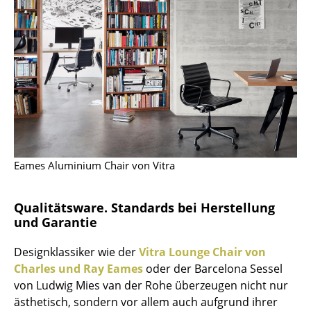
Räume
Zuhause
Wohnzimmer
Esszimmer
Schlafzimmer
Kinderzimmer
Eames Aluminium Chair von Vitra
Arbeitszimmer
Qualitätsware. Standards bei Herstellung
Diele
und Garantie
Badezimmer
Designklassiker wie der
Vitra Lounge Chair von
Charles und Ray Eames
oder der Barcelona Sessel
Stauraum
von Ludwig Mies van der Rohe überzeugen nicht nur
Balkon & Garten
ästhetisch, sondern vor allem auch aufgrund ihrer