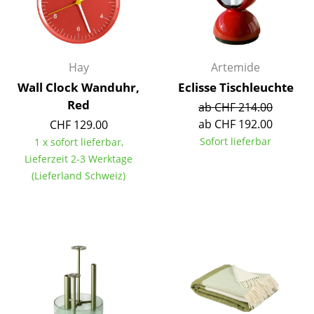
Spiegel
Figuren & Miniaturen
Hay
Artemide
Vasen
Wall Clock Wanduhr,
Eclisse Tischleuchte
Tabletts
Red
ab CHF 214.00
ab CHF 192.00
CHF 129.00
Büroutensilien
Sofort lieferbar
1 x sofort lieferbar,
Aufbewahrungsboxen
Lieferzeit 2-3 Werktage
(Lieferland Schweiz)
Decken
Kissen
Teppiche
Vorhänge
... alle Accessoires