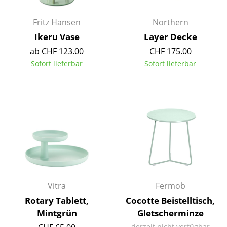
Räume
Fritz Hansen
Northern
Ikeru Vase
Layer Decke
Zuhause
ab CHF 123.00
CHF 175.00
Wohnzimmer
Sofort lieferbar
Sofort lieferbar
Esszimmer
Schlafzimmer
Kinderzimmer
Arbeitszimmer
Diele
Badezimmer
Vitra
Fermob
Stauraum
Rotary Tablett,
Cocotte Beistelltisch,
Mintgrün
Gletscherminze
Balkon & Garten
derzeit nicht verfügbar