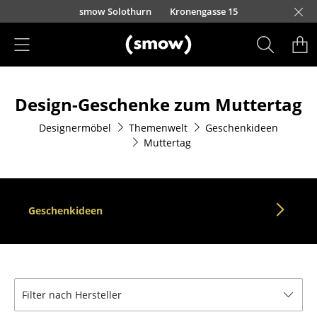
Direkt zum Inhalt
smow Solothurn
Kronengasse 15
Produkte
Design-Geschenke zum Muttertag
Sitzmöbel
Designermöbel
Themenwelt
Geschenkideen
Esszimmerstühle
Muttertag
Sofas
Sessel
Geschenkideen
Loungesessel
Stühle
Freischwinger
Filter nach Hersteller
Barhocker