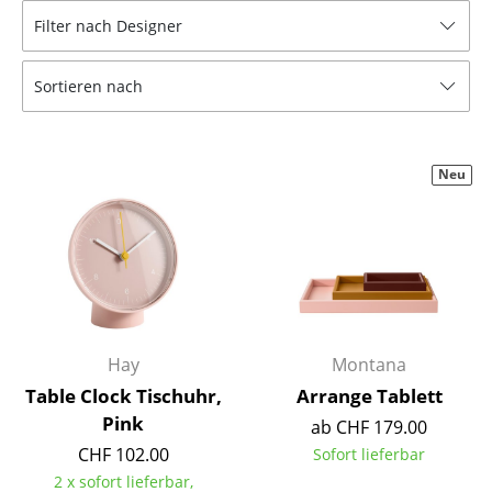
Filter nach Designer
Hocker
Bänke & Liegen
Sortieren nach
Sitzsäcke
Gartenstühle
Neu
Kinderstühle
Schaukelstühle
Bürodrehstühle
Konferenzstühle
Hay
Montana
Bürosessel
Table Clock Tischuhr,
Arrange Tablett
Pink
Einzelteile
ab CHF 179.00
CHF 102.00
Sofort lieferbar
... alle Sitzmöbel
2 x sofort lieferbar,