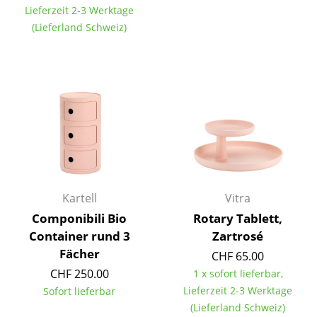
Lieferzeit 2-3 Werktage
Tische
(Lieferland Schweiz)
Esstische
Beistelltische
Couchtische
Schreibtische
Sekretäre & PC-Tische
Konferenztische
Kartell
Vitra
Stehtische & Stehpulte
Componibili Bio
Rotary Tablett,
Container rund 3
Zartrosé
Kindertische
Fächer
CHF 65.00
CHF 250.00
Gartentische
1 x sofort lieferbar,
Lieferzeit 2-3 Werktage
Sofort lieferbar
Servierwagen
(Lieferland Schweiz)