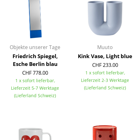
Kleinaufbewahrung
Einzelteile
... alle Aufbewahrungsmöbel
Licht
Objekte unserer Tage
Muuto
Friedrich Spiegel,
Kink Vase, Light blue
Hängeleuchten & Deckenleuchten
Esche Berlin blau
CHF 233.00
Tischleuchten
CHF 778.00
1 x sofort lieferbar,
Lieferzeit 2-3 Werktage
1 x sofort lieferbar,
Schreibtischleuchten
(Lieferland Schweiz)
Lieferzeit 5-7 Werktage
(Lieferland Schweiz)
Stehleuchten & Leseleuchten
Bodenleuchten
Wandleuchten
Outdoor-Leuchten