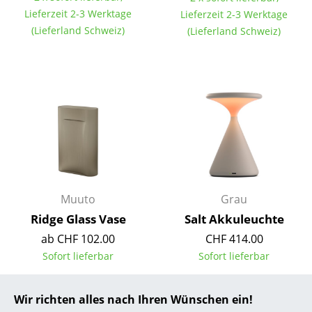
Lieferzeit 2-3 Werktage
Lieferzeit 2-3 Werktage
... alle Hersteller A-Z
(Lieferland Schweiz)
(Lieferland Schweiz)
Designer
Alvar Aalto
Arne Jacobsen
Charles & Ray Eames
Eero Saarinen
Egon Eiermann
Muuto
Grau
Ridge Glass Vase
Salt Akkuleuchte
Eileen Gray
ab CHF 102.00
CHF 414.00
Jean Prouvé
Sofort lieferbar
Sofort lieferbar
Le Corbusier
Wir richten alles nach Ihren Wünschen ein!
Ludwig Mies van der Rohe