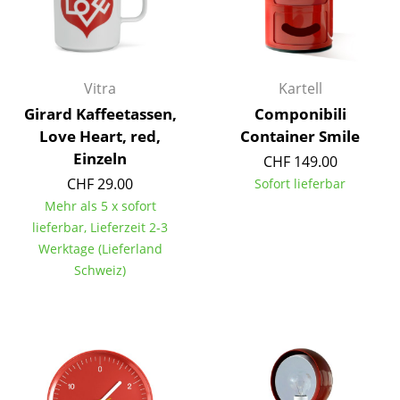
Akkuleuchten
... alle Leuchten
Vitra
Kartell
Betten
Girard Kaffeetassen,
Componibili
Doppelbetten
Love Heart, red,
Container Smile
Einzeln
CHF 149.00
Einzelbetten
CHF 29.00
Sofort lieferbar
Stapelbetten
Mehr als 5 x sofort
lieferbar, Lieferzeit 2-3
Kinderbetten
Werktage (Lieferland
Schweiz)
Nachttische & Bettzubehör
... alle Betten
Accessoires
Uhren