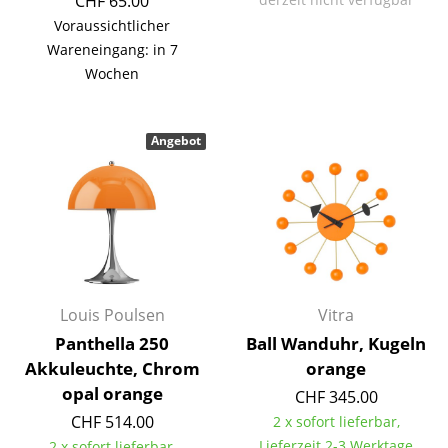
CHF 65.00
Voraussichtlicher
Büro
Wareneingang: in 7
Arbeitsplatz
Wochen
Management Büro
Angebot
Konferenzraum
Empfang
Cafeteria
Branchenlösungen
Sicheres Arbeiten
Louis Poulsen
Vitra
Panthella 250
Ball Wanduhr, Kugeln
Akkuleuchte, Chrom
orange
Hersteller & Designer
opal orange
CHF 345.00
Hersteller
CHF 514.00
2 x sofort lieferbar,
Lieferzeit 2-3 Werktage
2 x sofort lieferbar,