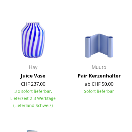
Einzelteile
... alle Tische
Aufbewahren
Regale & Schränke
Bücherregale
Wandregale
Hay
Muuto
Juice Vase
Pair Kerzenhalter
Sideboards & Kommoden
CHF 237.00
ab CHF 50.00
TV Möbel
3 x sofort lieferbar,
Sofort lieferbar
Lieferzeit 2-3 Werktage
Beistell- & Rollcontainer
(Lieferland Schweiz)
Barmöbel
Garderoben