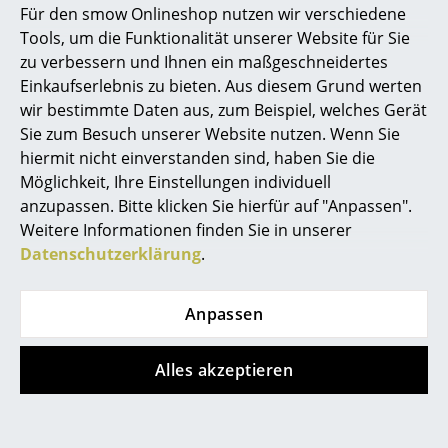
Für den smow Onlineshop nutzen wir verschiedene
Marcel Breuer
Tools, um die Funktionalität unserer Website für Sie
zu verbessern und Ihnen ein maßgeschneidertes
Philippe Starck
Einkaufserlebnis zu bieten. Aus diesem Grund werten
wir bestimmte Daten aus, zum Beispiel, welches Gerät
Verner Panton
Sie zum Besuch unserer Website nutzen. Wenn Sie
... alle Designer A-Z
hiermit nicht einverstanden sind, haben Sie die
Kay Bojesen
String Furniture
Möglichkeit, Ihre Einstellungen individuell
Singvogel Holzfigur
String Pocket
anzupassen. Bitte klicken Sie hierfür auf "Anpassen".
Themen
Wandregal
ab CHF 88.00
Weitere Informationen finden Sie in unserer
ab CHF 186.00
Sofort lieferbar
Neu bei smow
Datenschutzerklärung
.
Sofort lieferbar
Inspiration
Anpassen
Special Editions
Angebot
Designklassiker
Alles akzeptieren
Frauen im Design