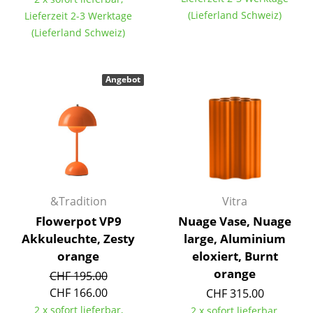
Artemide
(Lieferland Schweiz)
Lieferzeit 2-3 Werktage
Cassina
(Lieferland Schweiz)
Fritz Hansen
Angebot
HAY
Knoll International
Louis Poulsen
Muuto
Nils Holger Moormann
&Tradition
Vitra
Flowerpot VP9
Nuage Vase, Nuage
Richard Lampert
Akkuleuchte, Zesty
large, Aluminium
Thonet
orange
eloxiert, Burnt
orange
CHF 195.00
USM Haller
CHF 166.00
CHF 315.00
Vitra
2 x sofort lieferbar,
2 x sofort lieferbar,