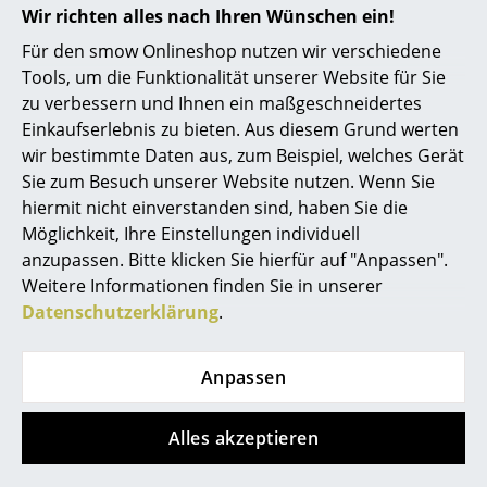
Wir richten alles nach Ihren Wünschen ein!
Tripod Tischuhr
Cone Tischuhr
... alle Hersteller A-Z
Für den smow Onlineshop nutzen wir verschiedene
CHF 455.00
CHF 425.00
Tools, um die Funktionalität unserer Website für Sie
Mehr als 3 x sofort
2 x sofort lieferbar,
Designer
zu verbessern und Ihnen ein maßgeschneidertes
lieferbar, Lieferzeit 2-3
Lieferzeit 2-3 Werktage
Einkaufserlebnis zu bieten. Aus diesem Grund werten
Alvar Aalto
Werktage (Lieferland
(Lieferland Schweiz)
wir bestimmte Daten aus, zum Beispiel, welches Gerät
Schweiz)
Arne Jacobsen
Sie zum Besuch unserer Website nutzen. Wenn Sie
hiermit nicht einverstanden sind, haben Sie die
Charles & Ray Eames
Möglichkeit, Ihre Einstellungen individuell
anzupassen. Bitte klicken Sie hierfür auf "Anpassen".
Eero Saarinen
Weitere Informationen finden Sie in unserer
Egon Eiermann
Datenschutzerklärung
.
Eileen Gray
Anpassen
Jean Prouvé
Schönbuch
Kay Bojesen
Le Corbusier
Alles akzeptieren
Dots Wandhaken 5er
Flusspferd Holzfigur
Ludwig Mies van der Rohe
Set