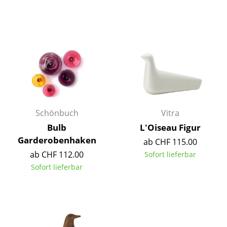
Büro
Arbeitsplatz
Management Büro
Konferenzraum
Empfang
Schönbuch
Vitra
Cafeteria
Bulb
L'Oiseau Figur
Branchenlösungen
Garderobenhaken
ab CHF 115.00
ab CHF 112.00
Sofort lieferbar
Sicheres Arbeiten
Sofort lieferbar
Hersteller & Designer
Hersteller