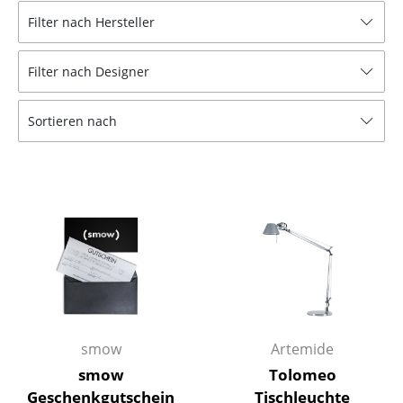
Filter nach Hersteller
Hocker
Bänke & Liegen
Filter nach Designer
Sitzsäcke
Sortieren nach
Gartenstühle
Kinderstühle
Schaukelstühle
Bürodrehstühle
Konferenzstühle
Bürosessel
Einzelteile
smow
Artemide
smow
Tolomeo
... alle Sitzmöbel
Geschenkgutschein
Tischleuchte