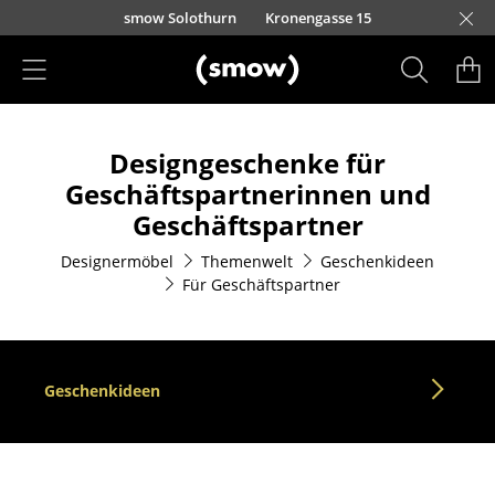
Direkt zum Inhalt
smow Solothurn
Kronengasse 15
Produkte
Designgeschenke für
Sitzmöbel
Geschäftspartnerinnen und
Esszimmerstühle
Geschäftspartner
Sofas
Designermöbel
Themenwelt
Geschenkideen
Für Geschäftspartner
Sessel
Loungesessel
Stühle
Geschenkideen
Freischwinger
Barhocker