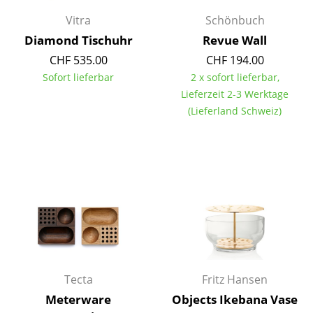
Spiegel
Vitra
Schönbuch
Diamond Tischuhr
Revue Wall
Figuren & Miniaturen
CHF 535.00
CHF 194.00
Vasen
Sofort lieferbar
2 x sofort lieferbar,
Lieferzeit 2-3 Werktage
Tabletts
(Lieferland Schweiz)
Büroutensilien
Aufbewahrungsboxen
Decken
Kissen
Teppiche
Vorhänge
Tecta
Fritz Hansen
... alle Accessoires
Meterware
Objects Ikebana Vase