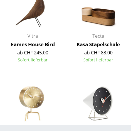
Artemide
Cassina
Fritz Hansen
HAY
Vitra
Tecta
Eames House Bird
Kasa Stapelschale
Knoll International
ab CHF 245.00
ab CHF 83.00
Louis Poulsen
Sofort lieferbar
Sofort lieferbar
Muuto
Nils Holger Moormann
Richard Lampert
Thonet
USM Haller
Vitra
Vitra
Vitra