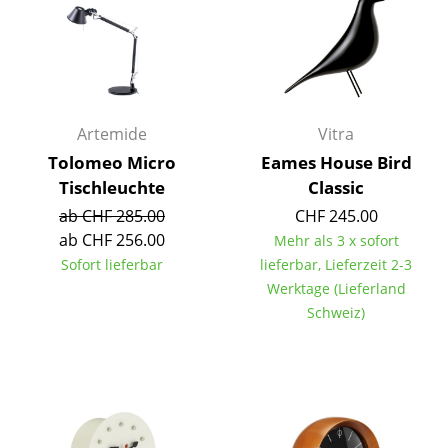
Kleinaufbewahrung
Einzelteile
... alle Aufbewahrungsmöbel
Artemide
Vitra
Licht
Tolomeo Micro
Eames House Bird
Tischleuchte
Classic
Hängeleuchten & Deckenleuchten
ab CHF 285.00
CHF 245.00
Tischleuchten
ab CHF 256.00
Mehr als 3 x sofort
Sofort lieferbar
lieferbar, Lieferzeit 2-3
Schreibtischleuchten
Werktage (Lieferland
Stehleuchten & Leseleuchten
Schweiz)
Bodenleuchten
Wandleuchten
Outdoor-Leuchten