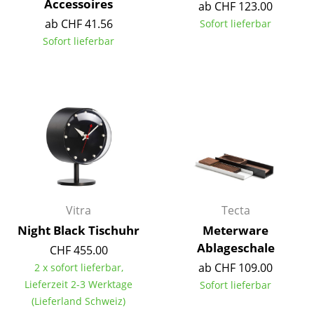
Accessoires
ab CHF 123.00
Räume
ab CHF 41.56
Sofort lieferbar
Sofort lieferbar
Zuhause
Wohnzimmer
Esszimmer
Schlafzimmer
Kinderzimmer
Arbeitszimmer
Vitra
Tecta
Diele
Night Black Tischuhr
Meterware
Ablageschale
Badezimmer
CHF 455.00
ab CHF 109.00
2 x sofort lieferbar,
Stauraum
Lieferzeit 2-3 Werktage
Sofort lieferbar
(Lieferland Schweiz)
Balkon & Garten