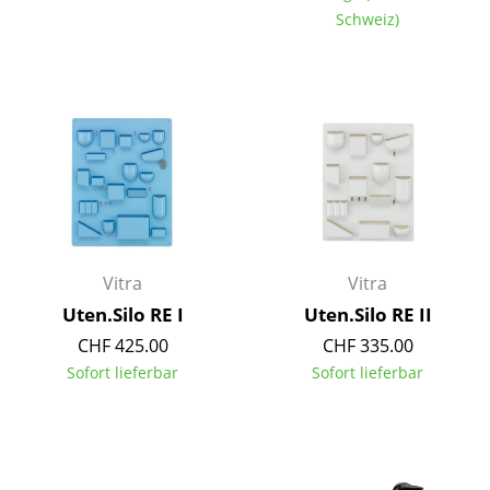
Schweiz)
Einzelteile
... alle Tische
Aufbewahren
Regale & Schränke
Bücherregale
Wandregale
Vitra
Vitra
Sideboards & Kommoden
Uten.Silo RE I
Uten.Silo RE II
TV Möbel
CHF 425.00
CHF 335.00
Sofort lieferbar
Sofort lieferbar
Beistell- & Rollcontainer
Barmöbel
Garderoben