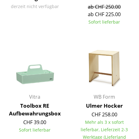
derzeit nicht verfügbar
ab CHF 250.00
Tische
ab CHF 225.00
Esstische
Sofort lieferbar
Beistelltische
Couchtische
Schreibtische
Sekretäre & PC-Tische
Konferenztische
Stehtische & Stehpulte
Vitra
WB Form
Toolbox RE
Ulmer Hocker
Kindertische
Aufbewahrungsbox
CHF 258.00
Gartentische
CHF 39.00
Mehr als 3 x sofort
lieferbar, Lieferzeit 2-3
Sofort lieferbar
Servierwagen
Werktage (Lieferland