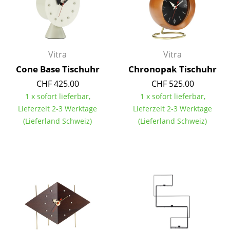
Akkuleuchten
... alle Leuchten
Vitra
Vitra
Betten
Cone Base Tischuhr
Chronopak Tischuhr
Doppelbetten
CHF 425.00
CHF 525.00
Einzelbetten
1 x sofort lieferbar,
1 x sofort lieferbar,
Lieferzeit 2-3 Werktage
Lieferzeit 2-3 Werktage
Stapelbetten
(Lieferland Schweiz)
(Lieferland Schweiz)
Kinderbetten
Nachttische & Bettzubehör
... alle Betten
Accessoires
Uhren