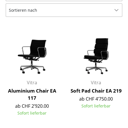
Tische
Sortieren nach
Esstische
Beistelltische
Couchtische
Schreibtische
Sekretäre & PC-Tische
Konferenztische
Vitra
Vitra
Stehtische & Stehpulte
Aluminium Chair EA
Soft Pad Chair EA 219
117
ab CHF 4’750.00
Kindertische
ab CHF 2’920.00
Sofort lieferbar
Gartentische
Sofort lieferbar
Servierwagen