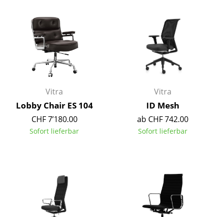
Einzelteile
... alle Tische
Aufbewahren
Regale & Schränke
Bücherregale
Vitra
Vitra
Lobby Chair ES 104
ID Mesh
Wandregale
CHF 7’180.00
ab CHF 742.00
Sideboards & Kommoden
Sofort lieferbar
Sofort lieferbar
TV Möbel
Beistell- & Rollcontainer
Barmöbel
Garderoben