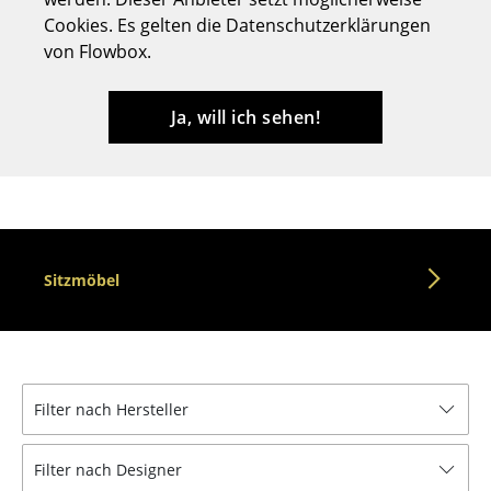
Cookies. Es gelten die Datenschutzerklärungen
Hocker
von Flowbox.
Bänke & Liegen
Sitzsäcke
Ja, will ich sehen!
Gartenstühle
Kinderstühle
Schaukelstühle
Sitzmöbel
Bürodrehstühle
Konferenzstühle
Bürosessel
Filter nach Hersteller
Einzelteile
... alle Sitzmöbel
Filter nach Designer