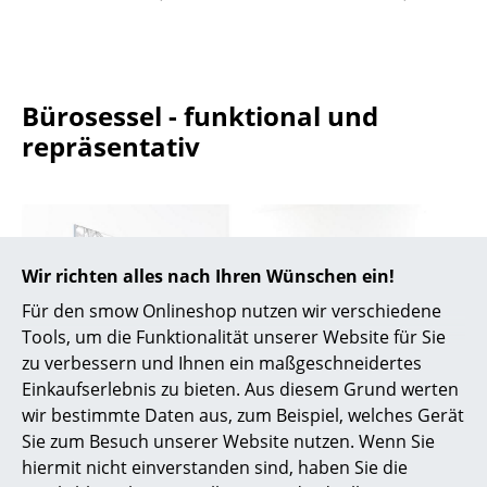
Spiegel
Figuren & Miniaturen
Bürosessel - funktional und
Vasen
repräsentativ
Tabletts
Büroutensilien
Aufbewahrungsboxen
Wir richten alles nach Ihren Wünschen ein!
Decken
Für den smow Onlineshop nutzen wir verschiedene
Kissen
Tools, um die Funktionalität unserer Website für Sie
zu verbessern und Ihnen ein maßgeschneidertes
Teppiche
Einkaufserlebnis zu bieten. Aus diesem Grund werten
wir bestimmte Daten aus, zum Beispiel, welches Gerät
Vorhänge
Sie zum Besuch unserer Website nutzen. Wenn Sie
... alle Accessoires
hiermit nicht einverstanden sind, haben Sie die