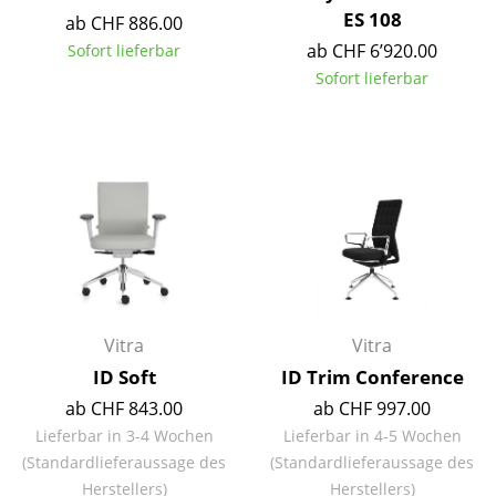
ES 108
Akkuleuchten
ab CHF 886.00
ab CHF 6’920.00
Sofort lieferbar
... alle Leuchten
Sofort lieferbar
Betten
Doppelbetten
Einzelbetten
Stapelbetten
Kinderbetten
Nachttische & Bettzubehör
Vitra
Vitra
ID Soft
ID Trim Conference
... alle Betten
ab CHF 843.00
ab CHF 997.00
Accessoires
Lieferbar in 3-4 Wochen
Lieferbar in 4-5 Wochen
(Standardlieferaussage des
(Standardlieferaussage des
Uhren
Herstellers)
Herstellers)