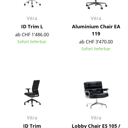
Kleinaufbewahrung
Einzelteile
Vitra
Vitra
ID Trim L
Aluminium Chair EA
... alle Aufbewahrungsmöbel
119
ab CHF 1’486.00
ab CHF 3’470.00
Licht
Sofort lieferbar
Sofort lieferbar
Hängeleuchten & Deckenleuchten
Tischleuchten
Schreibtischleuchten
Stehleuchten & Leseleuchten
Bodenleuchten
Wandleuchten
Vitra
Vitra
Outdoor-Leuchten
ID Trim
Lobby Chair ES 105 /