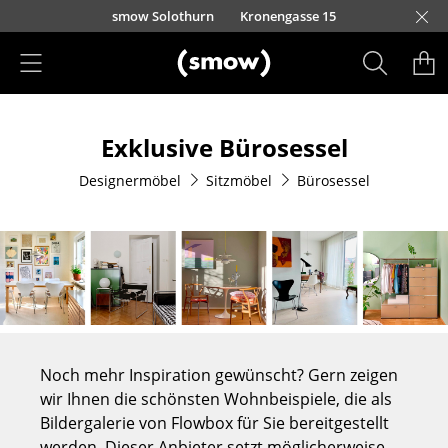
Direkt zum Inhalt
smow Solothurn
Kronengasse 15
Produkte
Exklusive Bürosessel
Sitzmöbel
Designermöbel
Sitzmöbel
Bürosessel
Esszimmerstühle
Sofas
Sessel
Loungesessel
Stühle
Noch mehr Inspiration gewünscht? Gern zeigen
Freischwinger
wir Ihnen die schönsten Wohnbeispiele, die als
Bildergalerie von Flowbox für Sie bereitgestellt
Barhocker
werden. Dieser Anbieter setzt möglicherweise