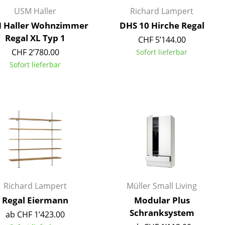
Empfang
USM Haller
Richard Lampert
Cafeteria
 Haller Wohnzimmer
DHS 10 Hirche Regal
Branchenlösungen
Regal XL Typ 1
CHF 5’144.00
Sicheres Arbeiten
CHF 2’780.00
Sofort lieferbar
Sofort lieferbar
Das Original
Richard Lampert
Müller Small Living
Regal Eiermann
Modular Plus
Schranksystem
ab CHF 1’423.00