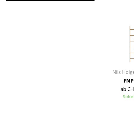
Service
Kontakt
Bezahlung
Versand
Nils Hol
FAQ
FNP
Rückgabe & Umtau
ab CH
Unsere Vorteile auf
Sofor
AGB
Datenschutz
Einen Suchbegriff