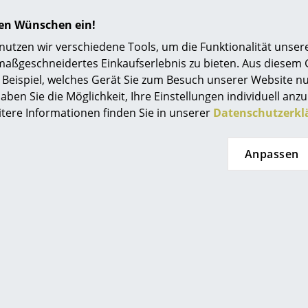
hren Wünschen ein!
tzen wir verschiedene Tools, um die Funktionalität unsere
maßgeschneidertes Einkaufserlebnis zu bieten. Aus diesem
Beispiel, welches Gerät Sie zum Besuch unserer Website nu
aben Sie die Möglichkeit, Ihre Einstellungen individuell anzu
itere Informationen finden Sie in unserer
Datenschutzerkl
 Haller
String Furniture
er Aktenregal
String System
US
idualisierbar
Regalböden (3er Pack)
XL
Anpassen
F 1’770.00
ab CHF 126.00
t lieferbar
Sofort lieferbar