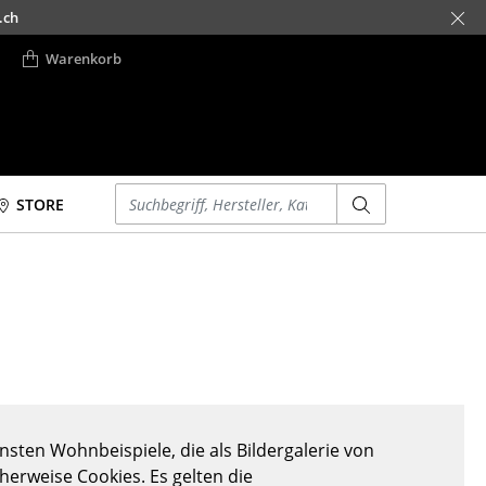
.ch
Warenkorb
Einen Suchbegriff eingeben
STORE
Betten
Accessoires
Doppelbetten
Uhren
Einzelbetten
Spiegel
Stapelbetten
Figuren & Miniaturen
Kinderbetten
Vasen
Nachttische &
Tabletts
Bettzubehör
Büroutensilien
sten Wohnbeispiele, die als Bildergalerie von
... alle Betten
Aufbewahrungsboxen
cherweise Cookies. Es gelten die