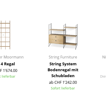
Farbwelten
Das Original
Geschenkideen
ger Moormann
String Furniture
N
 4 Regal
String System
sch
Bodenregal mit
F 1’674.00
 einen Blick
Schubladen
t lieferbar
Dies
ab CHF 1’242.00
Sofort lieferbar
 eingeben