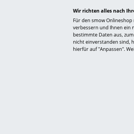
Wir richten alles nach I
Für den smow Onlineshop nu
verbessern und Ihnen ein 
bestimmte Daten aus, zum 
nicht einverstanden sind, h
hierfür auf "Anpassen". We
USM
USM Hall
M, indiv
ab CH
Sofor