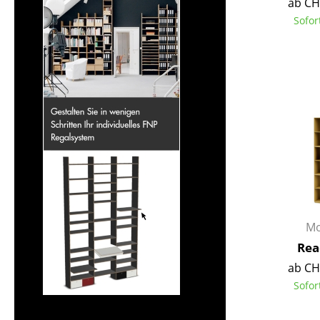
ab CH
Sofor
Mo
Rea
ab CH
Sofor