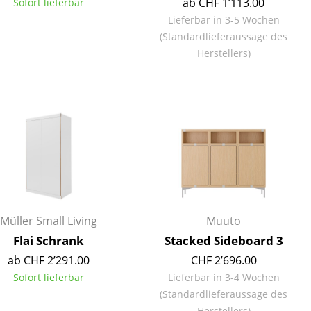
ab CHF 1’113.00
Sofort lieferbar
Lieferbar in 3-5 Wochen
(Standardlieferaussage des
Herstellers)
Müller Small Living
Muuto
Flai Schrank
Stacked Sideboard 3
sign
ab CHF 2’291.00
CHF 2’696.00
Sofort lieferbar
Lieferbar in 3-4 Wochen
n
(Standardlieferaussage des
ien
Herstellers)