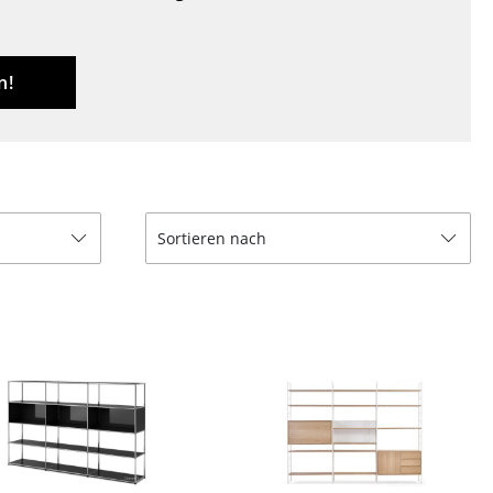
Decken
Kissen
Teppiche
n!
Vorhänge
... alle Accessoires
Sortieren nach
Büro
Arbeitsplatz
Management Büro
Konferenzraum