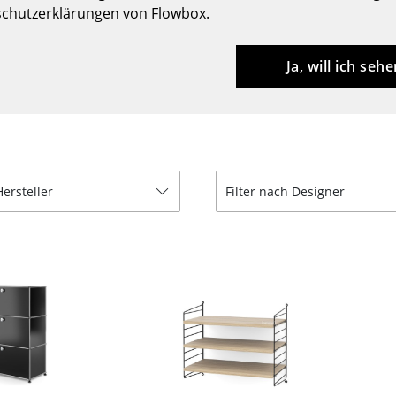
chutzerklärungen von Flowbox.
Barmöbel
Outdoor-Leuchten
Garderoben
Akkuleuchten
Ja, will ich sehe
Kleinaufbewahrung
... alle Leuchten
Einzelteile
... alle Aufbewahrungsmöbel
USM Haller Konfigurator
Hersteller
Filter nach Designer
Zuhause
Wohnzimmer
Esszimmer
Schlafzimmer