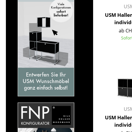
USM
USM Halle
individ
ab CH
Sofor
USM
USM Haller
individ