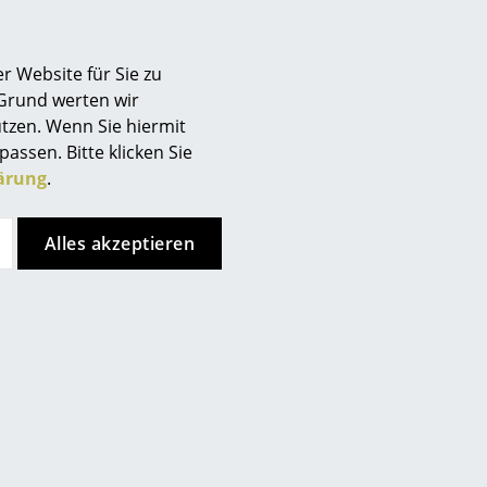
r Website für Sie zu
 Grund werten wir
tzen. Wenn Sie hiermit
passen. Bitte klicken Sie
ärung
.
USM Haller
USM Haller
M Haller Highboard
USM Haller Highboard L
, individualisierbar
mit 4 Klappen
Alles akzeptieren
ab CHF 2’820.00
CHF 2’761.00
Sofort lieferbar
Sofort lieferbar