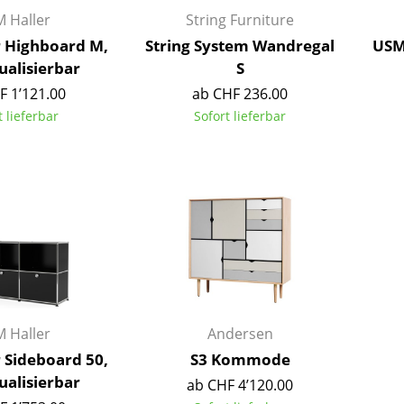
Kinderzimmer
 Haller
String Furniture
Arbeitszimmer
r Highboard M,
String System Wandregal
USM
Diele
ualisierbar
S
Badezimmer
F 1’121.00
ab CHF 236.00
Stauraum
t lieferbar
Sofort lieferbar
Balkon & Garten
Hersteller
Designer
Artemide
Alvar Aalto
Cassina
Arne Jacobsen
Fritz Hansen
Charles & Ray Eames
HAY
Eero Saarinen
Knoll International
Egon Eiermann
 Haller
Andersen
Louis Poulsen
Eileen Gray
 Sideboard 50,
S3 Kommode
Muuto
Jean Prouvé
ualisierbar
ab CHF 4’120.00
Nils Holger Moormann
Le Corbusier