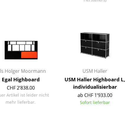
Unternehmen
Über uns
smow vor Ort
Jobs bei smow
ils Holger Moormann
USM Haller
Arbeiten bei smow
Egal Highboard
USM Haller Highboard L,
Newsletter
individualisierbar
CHF 2’838.00
Presse
ab CHF 1’933.00
er Artikel ist leider nicht
Impressum
mehr lieferbar.
Sofort lieferbar