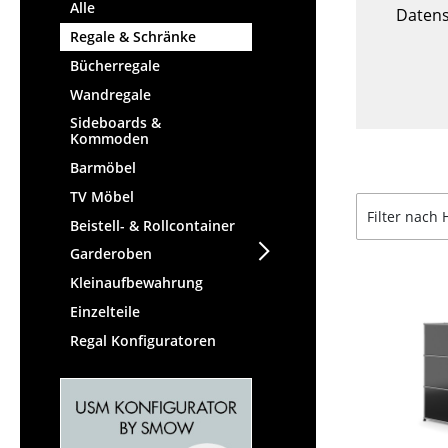
Stehpulte
Alle
Hocker
Datens
Kindertische
Regale & Schränke
Bänke & Liegen
Gartentische
Bücherregale
Sitzsäcke
Servierwagen
Wandregale
Gartenstühle
Einzelteile
Sideboards &
Kinderstühle
Kommoden
... alle Tische
Schaukelstühle
Barmöbel
Bürodrehstühle
TV Möbel
Konferenzstühle
Filter nach 
Beistell- & Rollcontainer
Bürosessel
Garderoben
Einzelteile
Kleinaufbewahrung
... alle Sitzmöbel
Einzelteile
Regal Konfiguratoren