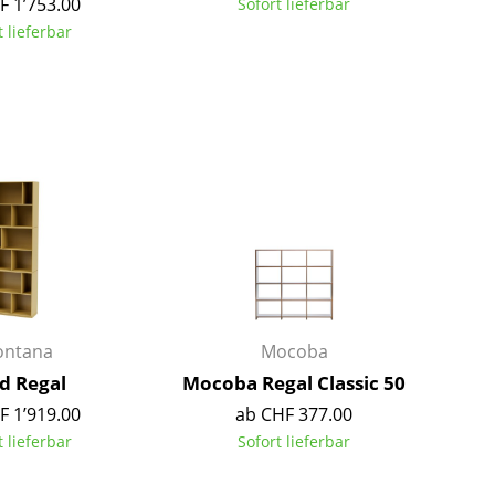
F 1’753.00
Sofort lieferbar
Richard Lampert
Ludwig Mies van der Rohe
t lieferbar
Thonet
Marcel Breuer
USM Haller
Philippe Starck
Vitra
Verner Panton
... alle Hersteller A-Z
... alle Designer A-Z
Neu bei smow
Inspiration
Special Editions
Designklassiker
Frauen im Design
Bauhaus Design
ntana
Mocoba
Midcentury Design
d Regal
Mocoba Regal Classic 50
Skandinavisches De
F 1’919.00
ab CHF 377.00
Italienisches Design
t lieferbar
Sofort lieferbar
Nachhaltiges Desig
Natürliche Material