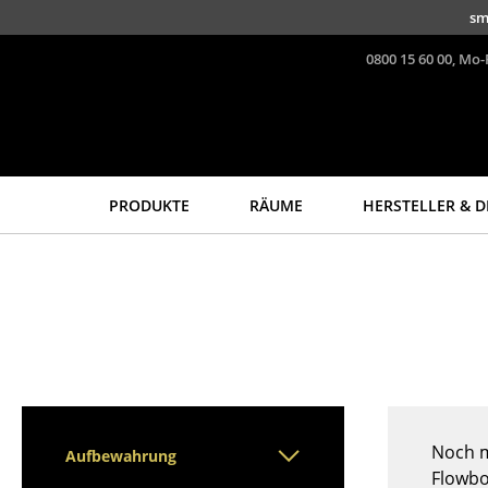
Direkt zum Inhalt
sm
0800 15 60 00, Mo-
PRODUKTE
RÄUME
HERSTELLER & D
Sitzmöbel
Tische
Esszimmerstühle
Esstische
Sofas
Beistelltische
Sessel
Couchtische
Loungesessel
Schreibtische
Stühle
Sekretäre & PC-Tische
Freischwinger
Konferenztische
Noch m
Aufbewahrung
Barhocker
Stehtische &
Flowbo