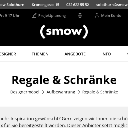
ow Solothurn
Kronengasse 15
032 622 55 52
solothurn@smow
Fr: 9-17 Uhr
Projektplanung
Mein Konto
ESIGNER
THEMEN
ANGEBOTE
INFO
Aufbewahren
Licht
Regale & Schränke
Regale & Schränke
Hängeleuchten &
Deckenleuchten
Bücherregale
Tischleuchten
Designermöbel
Aufbewahrung
Regale & Schränke
Wandregale
Schreibtischleuchten
Sideboards &
Kommoden
Stehleuchten &
Leseleuchten
TV Möbel
ehr Inspiration gewünscht? Gern zeigen wir Ihnen die schön
Bodenleuchten
Beistell- &
x für Sie bereitgestellt werden. Dieser Anbieter setzt mögli
Rollcontainer
Wandleuchten