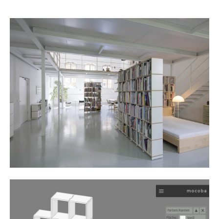
Akkuleuchten
... alle Leuchten
Betten
Doppelbetten
Einzelbetten
Stapelbetten
Kinderbetten
Nachttische & Bettzubehör
... alle Betten
Accessoires
Uhren