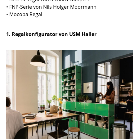
Einzelteile
• FNP-Serie von Nils Holger Moormann
• Mocoba Regal
... alle Tische
Aufbewahren
1. Regalkonfigurator von USM Haller
Regale & Schränke
Bücherregale
Wandregale
Sideboards & Kommoden
TV Möbel
Beistell- & Rollcontainer
Barmöbel
Garderoben