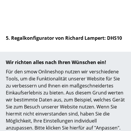
... alle Hersteller A-Z
Designer
Alvar Aalto
5. Regalkonfigurator von Richard Lampert: DHS10
Arne Jacobsen
Charles & Ray Eames
Wir richten alles nach Ihren Wünschen ein!
Eero Saarinen
Für den smow Onlineshop nutzen wir verschiedene
Tools, um die Funktionalität unserer Website für Sie
Egon Eiermann
zu verbessern und Ihnen ein maßgeschneidertes
Einkaufserlebnis zu bieten. Aus diesem Grund werten
Eileen Gray
wir bestimmte Daten aus, zum Beispiel, welches Gerät
Jean Prouvé
Sie zum Besuch unserer Website nutzen. Wenn Sie
hiermit nicht einverstanden sind, haben Sie die
Le Corbusier
Möglichkeit, Ihre Einstellungen individuell
anzupassen. Bitte klicken Sie hierfür auf "Anpassen".
Ludwig Mies van der Rohe