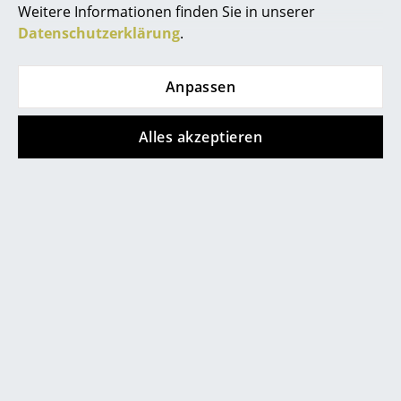
Weitere Informationen finden Sie in unserer
Marcel Breuer
Datenschutzerklärung
.
Philippe Starck
Anpassen
Verner Panton
... alle Designer A-Z
Alles akzeptieren
Themen
Neu bei smow
Inspiration
Special Editions
Designklassiker
Frauen im Design