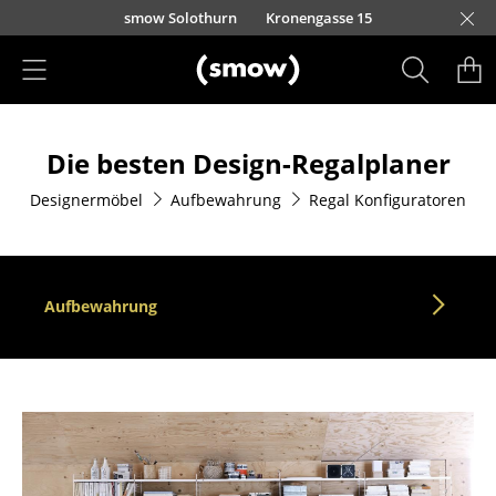
Direkt zum Inhalt
smow Solothurn
Kronengasse 15
Produkte
Die besten Design-Regalplaner
Sitzmöbel
Designermöbel
Aufbewahrung
Regal Konfiguratoren
Esszimmerstühle
Sofas
Sessel
Aufbewahrung
Loungesessel
Stühle
Freischwinger
Barhocker