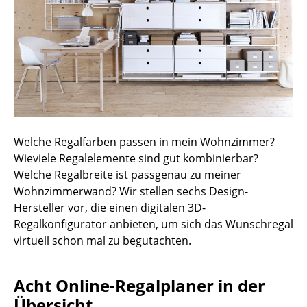
Hocker
Bänke & Liegen
Sitzsäcke
Gartenstühle
Kinderstühle
Welche Regalfarben passen in mein Wohnzimmer?
Schaukelstühle
Wieviele Regalelemente sind gut kombinierbar?
Welche Regalbreite ist passgenau zu meiner
Bürodrehstühle
Wohnzimmerwand? Wir stellen sechs Design-
Hersteller vor, die einen digitalen 3D-
Konferenzstühle
Regalkonfigurator anbieten, um sich das Wunschregal
Bürosessel
virtuell schon mal zu begutachten.
Einzelteile
Acht Online-Regalplaner in der
... alle Sitzmöbel
Übersicht