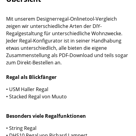
Tische
Mit unserem Designerregal-Onlinetool-Vergleich
Esstische
zeigen wir unterschiedliche Arten der DIY-
Beistelltische
Regalgestaltung für unterschiedliche Wohnzwecke.
Jeder Regal-Konfigurator ist in seiner Handhabung
Couchtische
etwas unterschiedlich, alle bieten die eigene
Zusammenstellung als PDF-Download und teils sogar
Schreibtische
zum Direkt-Bestellen an.
Sekretäre & PC-Tische
Regal als Blickfänger
Konferenztische
• USM Haller Regal
Stehtische & Stehpulte
• Stacked Regal von Muuto
Kindertische
Besonders viele Regalfunktionen
Gartentische
• String Regal
Servierwagen
• DHS10 Regal von Richard Lampert