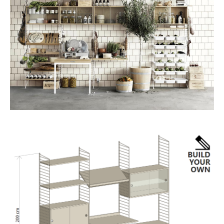
Räume
Zuhause
Wohnzimmer
Esszimmer
Schlafzimmer
Kinderzimmer
Arbeitszimmer
Diele
Badezimmer
Stauraum
Balkon & Garten