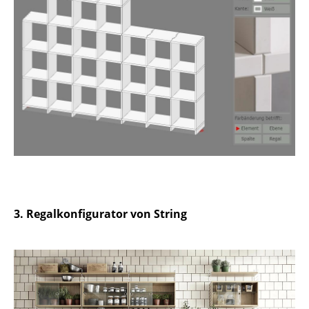
Spiegel
Figuren & Miniaturen
Vasen
Tabletts
Büroutensilien
Aufbewahrungsboxen
Decken
Kissen
3. Regalkonfigurator von String
Teppiche
Vorhänge
... alle Accessoires