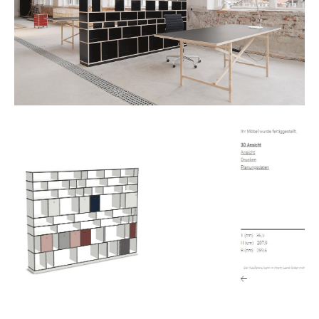
Artemide
Cassina
Fritz Hansen
HAY
Knoll International
Louis Poulsen
Muuto
Nils Holger Moormann
Richard Lampert
Thonet
USM Haller
Vitra