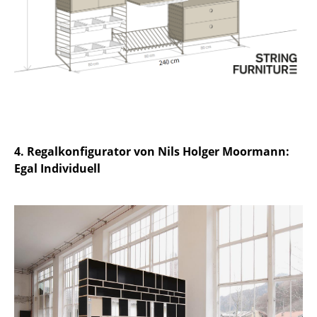
Büro
Arbeitsplatz
Management Büro
Konferenzraum
Empfang
4. Regalkonfigurator von Nils Holger Moormann:
Cafeteria
Egal Individuell
Branchenlösungen
Sicheres Arbeiten
Hersteller & Designer
Hersteller