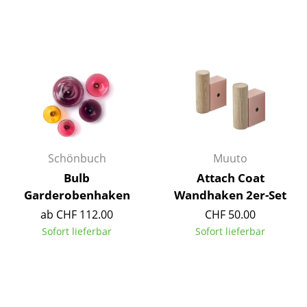
Tische
Esstische
Beistelltische
Couchtische
Schreibtische
Sekretäre & PC-Tische
Schönbuch
Muuto
Bulb
Attach Coat
Konferenztische
Garderobenhaken
Wandhaken 2er-Set
Stehtische & Stehpulte
ab CHF 112.00
CHF 50.00
Sofort lieferbar
Sofort lieferbar
Kindertische
Gartentische
Servierwagen