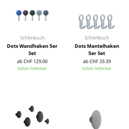
Einzelteile
... alle Tische
Aufbewahren
Schönbuch
Schönbuch
Regale & Schränke
Dots Wandhaken 5er
Dots Mantelhaken
Set
5er Set
Bücherregale
ab CHF 129.00
ab CHF 33.39
Wandregale
Sofort lieferbar
Sofort lieferbar
Sideboards & Kommoden
TV Möbel
Beistell- & Rollcontainer
Barmöbel
Garderoben