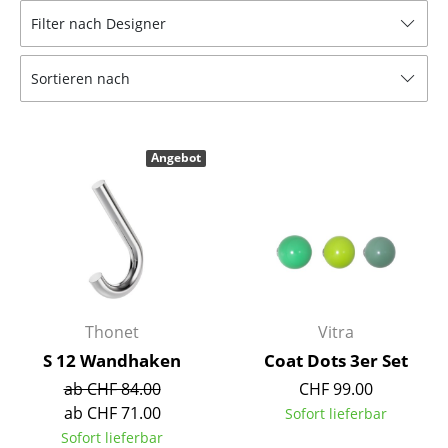
Filter nach Designer
Hocker
Bänke & Liegen
Sortieren nach
Sitzsäcke
Gartenstühle
Angebot
Kinderstühle
Schaukelstühle
Bürodrehstühle
Konferenzstühle
Thonet
Vitra
Bürosessel
S 12 Wandhaken
Coat Dots 3er Set
Einzelteile
ab CHF 84.00
CHF 99.00
ab CHF 71.00
Sofort lieferbar
... alle Sitzmöbel
Sofort lieferbar