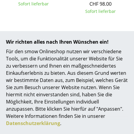
CHF 98.00
Sofort lieferbar
Akkuleuchten
Sofort lieferbar
... alle Leuchten
Betten
Wir richten alles nach Ihren Wünschen ein!
Doppelbetten
Für den smow Onlineshop nutzen wir verschiedene
Einzelbetten
Tools, um die Funktionalität unserer Website für Sie
zu verbessern und Ihnen ein maßgeschneidertes
Stapelbetten
Einkaufserlebnis zu bieten. Aus diesem Grund werten
Kinderbetten
wir bestimmte Daten aus, zum Beispiel, welches Gerät
Schönbuch
Sie zum Besuch unserer Website nutzen. Wenn Sie
Dots Stone
Nachttische & Bettzubehör
hiermit nicht einverstanden sind, haben Sie die
Wandhaken 5er Set
Möglichkeit, Ihre Einstellungen individuell
... alle Betten
CHF 414.00
anzupassen. Bitte klicken Sie hierfür auf "Anpassen".
Sofort lieferbar
Weitere Informationen finden Sie in unserer
Accessoires
Datenschutzerklärung
.
Uhren