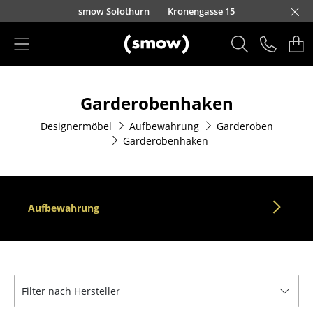
Direkt zum Inhalt
smow Solothurn
Kronengasse 15
Produkte
Garderobenhaken
Sitzmöbel
Designermöbel
Aufbewahrung
Garderoben
Esszimmerstühle
Garderobenhaken
Sofas
Sessel
Aufbewahrung
Loungesessel
Stühle
Freischwinger
Filter nach Hersteller
Barhocker