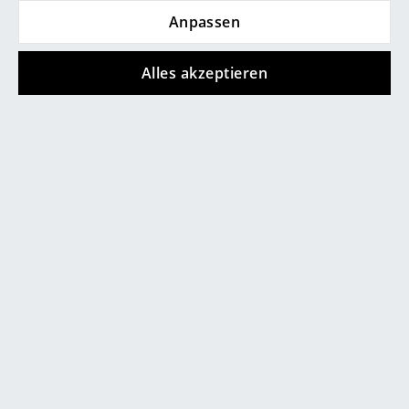
Anpassen
Spiegel
Figuren & Miniaturen
Alles akzeptieren
Vasen
Tabletts
Büroutensilien
0800 15 60 00
Mo-Fr: 9-17 Uhr
Aufbewahrungsboxen
Decken
Kissen
Teppiche
Vorhänge
... alle Accessoires
service@smow.ch