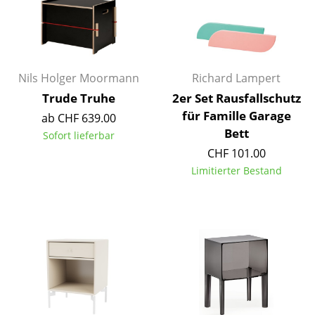
Kleinaufbewahrung
Einzelteile
... alle Aufbewahrungsmöbel
Nils Holger Moormann
Richard Lampert
Trude Truhe
2er Set Rausfallschutz
Licht
für Famille Garage
ab CHF 639.00
Hängeleuchten & Deckenleuchten
Bett
Sofort lieferbar
CHF 101.00
Tischleuchten
Limitierter Bestand
Schreibtischleuchten
Stehleuchten & Leseleuchten
Bodenleuchten
Wandleuchten
Outdoor-Leuchten