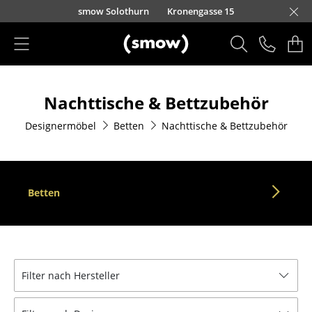
Direkt zum Inhalt
smow Solothurn
Kronengasse 15
Produkte
Nachttische & Bettzubehör
Sitzmöbel
Designermöbel
Betten
Nachttische & Bettzubehör
Esszimmerstühle
Sofas
Sessel
Betten
Loungesessel
Stühle
Freischwinger
Filter nach Hersteller
Barhocker