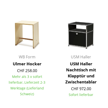
Tische
Esstische
Beistelltische
Couchtische
Schreibtische
Sekretäre & PC-Tische
WB Form
USM Haller
Ulmer Hocker
USM Haller
Konferenztische
Nachttisch mit
CHF 258.00
Stehtische & Stehpulte
Klapptür und
Mehr als 3 x sofort
Zwischentablar
lieferbar, Lieferzeit 2-3
Kindertische
Werktage (Lieferland
CHF 972.00
Gartentische
Schweiz)
Sofort lieferbar
Servierwagen