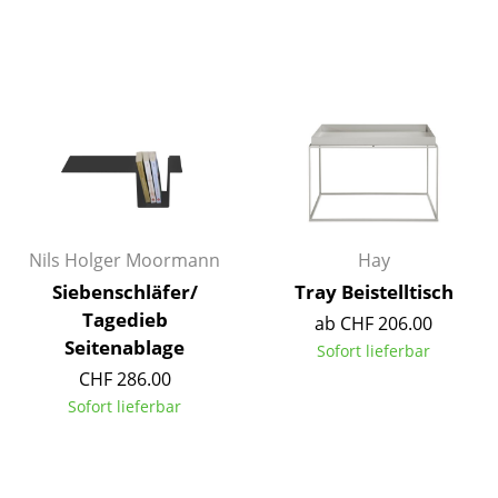
Spiegel
Figuren & Miniaturen
Vasen
Tabletts
Büroutensilien
Aufbewahrungsboxen
Nils Holger Moormann
Hay
Siebenschläfer/
Tray Beistelltisch
Decken
Tagedieb
ab CHF 206.00
Kissen
Seitenablage
Sofort lieferbar
CHF 286.00
Teppiche
Sofort lieferbar
Vorhänge
... alle Accessoires