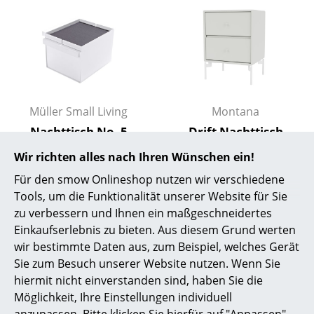
Räume
Zuhause
Wohnzimmer
Esszimmer
Müller Small Living
Montana
Nachttisch No. 5
Drift Nachttisch
Schlafzimmer
CHF 374.00
CHF 918.00
Wir richten alles nach Ihren Wünschen ein!
Kinderzimmer
Sofort lieferbar
Sofort lieferbar
Für den smow Onlineshop nutzen wir verschiedene
Arbeitszimmer
Tools, um die Funktionalität unserer Website für Sie
zu verbessern und Ihnen ein maßgeschneidertes
Angebot
Diele
Einkaufserlebnis zu bieten. Aus diesem Grund werten
wir bestimmte Daten aus, zum Beispiel, welches Gerät
Badezimmer
Sie zum Besuch unserer Website nutzen. Wenn Sie
Stauraum
hiermit nicht einverstanden sind, haben Sie die
Möglichkeit, Ihre Einstellungen individuell
Balkon & Garten