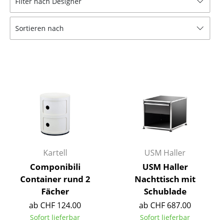
Filter nach Designer
Hocker
Sortieren nach
Bänke & Liegen
Sitzsäcke
Gartenstühle
Kinderstühle
Schaukelstühle
Bürodrehstühle
Konferenzstühle
Kartell
USM Haller
Componibili
USM Haller
Bürosessel
Container rund 2
Nachttisch mit
Einzelteile
Fächer
Schublade
ab CHF 124.00
ab CHF 687.00
... alle Sitzmöbel
Sofort lieferbar
Sofort lieferbar