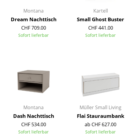
Akkuleuchten
Montana
Kartell
... alle Leuchten
Dream Nachttisch
Small Ghost Buster
CHF 709.00
CHF 441.00
Betten
Sofort lieferbar
Sofort lieferbar
Doppelbetten
Einzelbetten
Stapelbetten
Kinderbetten
Nachttische & Bettzubehör
... alle Betten
Montana
Müller Small Living
Dash Nachttisch
Flai Stauraumbank
Accessoires
CHF 534.00
ab CHF 627.00
Uhren
Sofort lieferbar
Sofort lieferbar