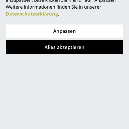
anzupassen. Bitte klicken Sie hierfür auf "Anpassen".
Weitere Informationen finden Sie in unserer
Thonet
Schönbuch
Büro
Datenschutzerklärung
.
B 117
Nini Hocker
Arbeitsplatz
CHF 1’731.00
ab CHF 469.00
Anpassen
Management Büro
CHF 1’471.00
Sofort lieferbar
Sofort lieferbar
Konferenzraum
Alles akzeptieren
Empfang
Cafeteria
Branchenlösungen
Sicheres Arbeiten
Hersteller & Designer
Müller Small Living
Tecta
Seitenablage
K8 Couchtisch
Hersteller
ab CHF 105.00
ab CHF 1’522.00