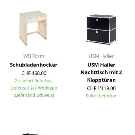
Einzelteile
... alle Tische
Aufbewahren
Regale & Schränke
WB Form
USM Haller
Bücherregale
Schubladenhocker
USM Haller
Wandregale
Nachttisch mit 2
CHF 468.00
Klapptüren
Sideboards & Kommoden
2 x sofort lieferbar,
Lieferzeit 2-3 Werktage
CHF 1’119.00
TV Möbel
(Lieferland Schweiz)
Sofort lieferbar
Beistell- & Rollcontainer
Barmöbel
Garderoben