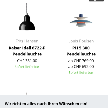
... alle Hersteller A-Z
Designer
Alvar Aalto
Arne Jacobsen
Fritz Hansen
Louis Poulsen
Kaiser Idell 6722-P
PH 5 300
Charles & Ray Eames
Pendelleuchte
Pendelleuchte
Eero Saarinen
CHF 331.00
ab CHF 769.00
ab CHF 692.00
Sofort lieferbar
Egon Eiermann
Sofort lieferbar
Eileen Gray
Jean Prouvé
Le Corbusier
Wir richten alles nach Ihren Wünschen ein!
Ludwig Mies van der Rohe