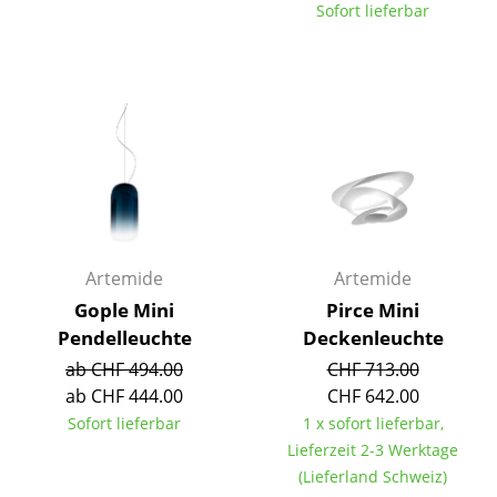
Sofort lieferbar
Büro
Arbeitsplatz
Management Büro
Konferenzraum
Empfang
Cafeteria
Artemide
Artemide
Branchenlösungen
Gople Mini
Pirce Mini
Pendelleuchte
Deckenleuchte
Sicheres Arbeiten
ab CHF 494.00
CHF 713.00
ab CHF 444.00
CHF 642.00
Hersteller & Designer
Sofort lieferbar
1 x sofort lieferbar,
Lieferzeit 2-3 Werktage
Hersteller
(Lieferland Schweiz)