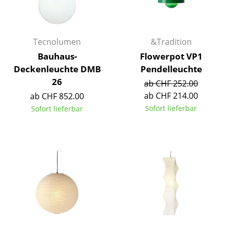
Akkuleuchten
... alle Leuchten
Tecnolumen
&Tradition
Betten
Bauhaus-
Flowerpot VP1
Deckenleuchte DMB
Pendelleuchte
Doppelbetten
26
ab CHF 252.00
Einzelbetten
ab CHF 214.00
ab CHF 852.00
Sofort lieferbar
Sofort lieferbar
Stapelbetten
Kinderbetten
Nachttische & Bettzubehör
... alle Betten
Accessoires
Uhren