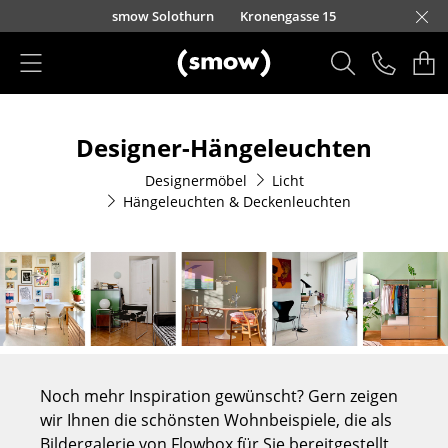
Direkt zum Inhalt
smow Solothurn
Kronengasse 15
Produkte
Designer-Hängeleuchten
Sitzmöbel
Designermöbel
Licht
Esszimmerstühle
Hängeleuchten & Deckenleuchten
Sofas
Sessel
Loungesessel
Stühle
Freischwinger
Noch mehr Inspiration gewünscht? Gern zeigen
wir Ihnen die schönsten Wohnbeispiele, die als
Barhocker
Bildergalerie von Flowbox für Sie bereitgestellt