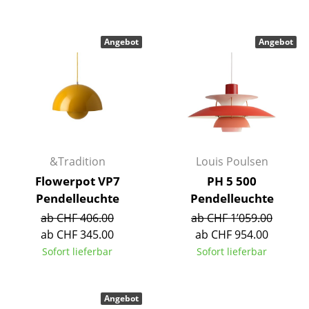
Einzelteile
... alle Tische
Angebot
Angebot
Aufbewahren
Regale & Schränke
Bücherregale
Wandregale
&Tradition
Louis Poulsen
Flowerpot VP7
PH 5 500
Sideboards & Kommoden
Pendelleuchte
Pendelleuchte
TV Möbel
ab CHF 406.00
ab CHF 1’059.00
ab CHF 345.00
ab CHF 954.00
Beistell- & Rollcontainer
Sofort lieferbar
Sofort lieferbar
Barmöbel
Garderoben
Angebot