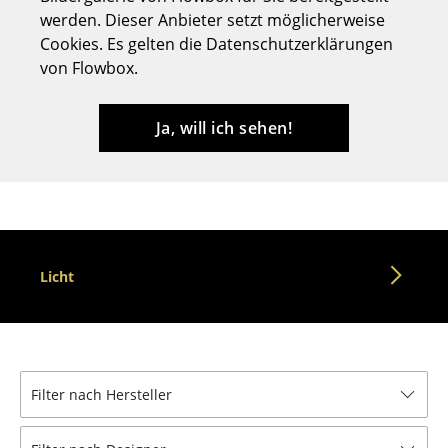
werden. Dieser Anbieter setzt möglicherweise
Hocker
Cookies. Es gelten die Datenschutzerklärungen
Bänke & Liegen
von Flowbox.
Sitzsäcke
Ja, will ich sehen!
Gartenstühle
Kinderstühle
Schaukelstühle
Bürodrehstühle
Licht
Konferenzstühle
Bürosessel
Einzelteile
Filter nach Hersteller
... alle Sitzmöbel