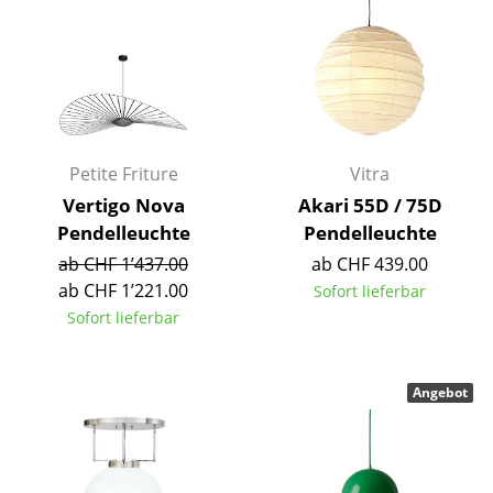
Kleinaufbewahrung
Einzelteile
... alle Aufbewahrungsmöbel
Licht
Petite Friture
Vitra
Vertigo Nova
Akari 55D / 75D
Hängeleuchten & Deckenleuchten
Pendelleuchte
Pendelleuchte
Tischleuchten
ab CHF 1’437.00
ab CHF 439.00
ab CHF 1’221.00
Sofort lieferbar
Schreibtischleuchten
Sofort lieferbar
Stehleuchten & Leseleuchten
Bodenleuchten
Angebot
Wandleuchten
Outdoor-Leuchten