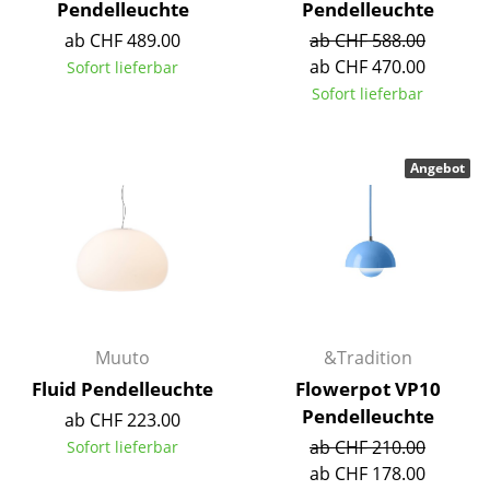
Pendelleuchte
Pendelleuchte
Räume
ab CHF 489.00
ab CHF 588.00
ab CHF 470.00
Sofort lieferbar
Zuhause
Sofort lieferbar
Wohnzimmer
Esszimmer
Angebot
Schlafzimmer
Kinderzimmer
Arbeitszimmer
Diele
Muuto
&Tradition
Badezimmer
Fluid Pendelleuchte
Flowerpot VP10
Pendelleuchte
ab CHF 223.00
Stauraum
ab CHF 210.00
Sofort lieferbar
ab CHF 178.00
Balkon & Garten