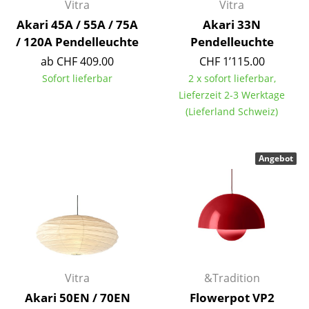
Vitra
Vitra
Spiegel
Akari 45A / 55A / 75A
Akari 33N
/ 120A Pendelleuchte
Pendelleuchte
Figuren & Miniaturen
ab CHF 409.00
CHF 1’115.00
Vasen
Sofort lieferbar
2 x sofort lieferbar,
Lieferzeit 2-3 Werktage
Tabletts
(Lieferland Schweiz)
Büroutensilien
Aufbewahrungsboxen
Angebot
Decken
Kissen
Teppiche
Vorhänge
Vitra
&Tradition
... alle Accessoires
Akari 50EN / 70EN
Flowerpot VP2