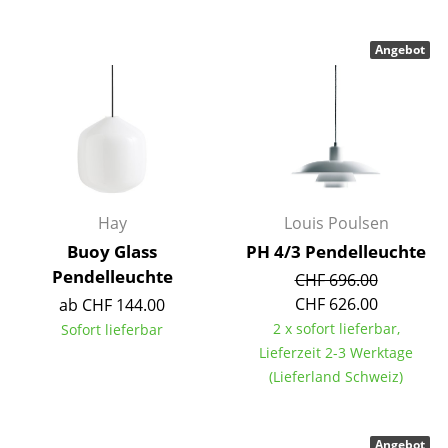
Artemide
Cassina
Angebot
Fritz Hansen
HAY
Knoll International
Louis Poulsen
Hay
Louis Poulsen
Muuto
Buoy Glass
PH 4/3 Pendelleuchte
Pendelleuchte
CHF 696.00
Nils Holger Moormann
CHF 626.00
ab CHF 144.00
Richard Lampert
2 x sofort lieferbar,
Sofort lieferbar
Lieferzeit 2-3 Werktage
Thonet
(Lieferland Schweiz)
USM Haller
Vitra
Angebot