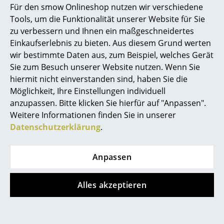
Für den smow Onlineshop nutzen wir verschiedene
Marcel Breuer
Tools, um die Funktionalität unserer Website für Sie
zu verbessern und Ihnen ein maßgeschneidertes
Philippe Starck
Einkaufserlebnis zu bieten. Aus diesem Grund werten
Vitra
Artemide
wir bestimmte Daten aus, zum Beispiel, welches Gerät
Verner Panton
Akari 23A
Pirce Pendelleuchte
Sie zum Besuch unserer Website nutzen. Wenn Sie
Pendelleuchte
CHF 1’065.00
... alle Designer A-Z
hiermit nicht einverstanden sind, haben Sie die
CHF 958.00
CHF 459.00
Möglichkeit, Ihre Einstellungen individuell
2 x sofort lieferbar,
Mehr als 3 x sofort
anzupassen. Bitte klicken Sie hierfür auf "Anpassen".
Themen
Lieferzeit 5-7 Werktage
lieferbar, Lieferzeit 2-3
Weitere Informationen finden Sie in unserer
Neu bei smow
(Lieferland Schweiz)
Werktage (Lieferland
Datenschutzerklärung
.
Schweiz)
Inspiration
Anpassen
Special Editions
Designklassiker
Alles akzeptieren
Frauen im Design