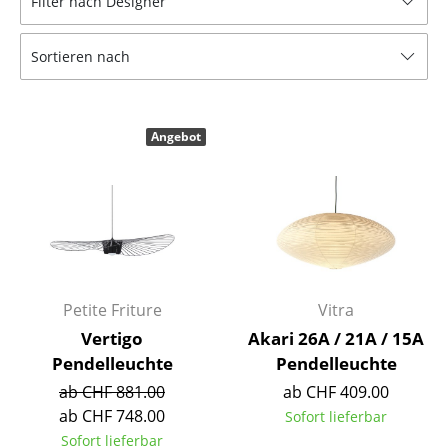
Filter nach Designer
Tische
Sortieren nach
Esstische
Beistelltische
Angebot
Couchtische
Schreibtische
Sekretäre & PC-Tische
Konferenztische
Stehtische & Stehpulte
Petite Friture
Vitra
Vertigo
Akari 26A / 21A / 15A
Kindertische
Pendelleuchte
Pendelleuchte
Gartentische
ab CHF 881.00
ab CHF 409.00
ab CHF 748.00
Sofort lieferbar
Servierwagen
Sofort lieferbar