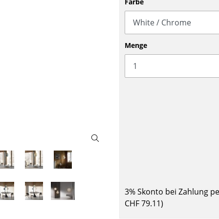
Farbe
Barmöbel
Outdoor-Leuchten
Garderoben
Akkuleuchten
Kleinaufbewahrung
... alle Leuchten
Menge
Einzelteile
... alle Aufbewahrungsmöbel
USM Haller Konfigurator
Zuhause
Wohnzimmer
3% Skonto bei Zahlung p
Esszimmer
CHF 79.11
)
Schlafzimmer