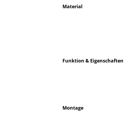
Material
Service
Kontakt
Bezahlung
Funktion & Eigenschaften
Versand
FAQ
Rückgabe & Umtau
Unsere Vorteile auf
AGB
Datenschutz
Montage
Einen Suchbegriff