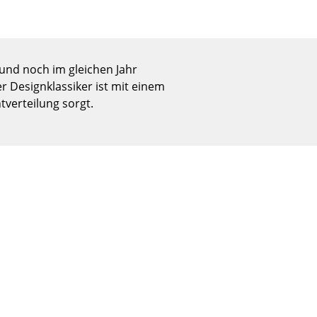
Empfang
Cafeteria
Branchenlösungen
Sicheres Arbeiten
und noch im gleichen Jahr
 Designklassiker ist mit einem
tverteilung sorgt.
Das Original