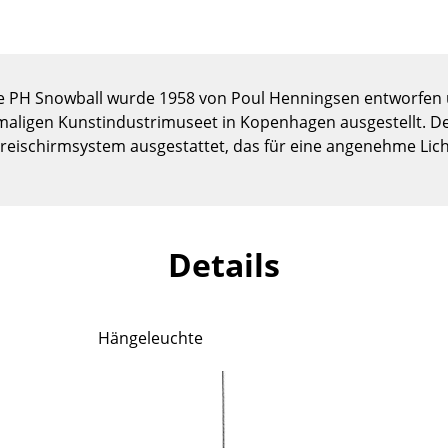
Kinderzimmer
Arbeitszimmer
Diele
Badezimmer
e PH Snowball wurde 1958 von Poul Henningsen entworfen 
ligen Kunstindustrimuseet in Kopenhagen ausgestellt. Der
Stauraum
reischirmsystem ausgestattet, das für eine angenehme Lich
Balkon & Garten
Hersteller
Designer
Artemide
Alvar Aalto
Details
Cassina
Arne Jacobsen
Fritz Hansen
Charles & Ray Eames
HAY
Eero Saarinen
Hängeleuchte
Knoll International
Egon Eiermann
Louis Poulsen
Eileen Gray
Muuto
Jean Prouvé
Nils Holger Moormann
Le Corbusier