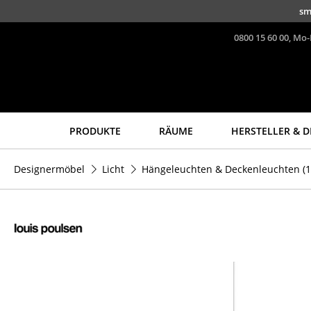
Direkt zum Inhalt
sm
0800 15 60 00, Mo-
PRODUKTE
RÄUME
HERSTELLER & D
Sitzmöbel
Tische
Designermöbel
Licht
Hängeleuchten & Deckenleuchten
(1
Esszimmerstühle
Esstische
Sofas
Beistelltische
Sessel
Couchtische
Loungesessel
Schreibtische
Stühle
Sekretäre & PC-Tische
Freischwinger
Konferenztische
Barhocker
Stehtische &