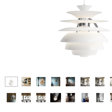
Stehpulte
Hocker
Kindertische
Bänke & Liegen
Gartentische
Sitzsäcke
Servierwagen
Gartenstühle
Einzelteile
Kinderstühle
... alle Tische
Schaukelstühle
Bürodrehstühle
Konferenzstühle
Bürosessel
Einzelteile
... alle Sitzmöbel