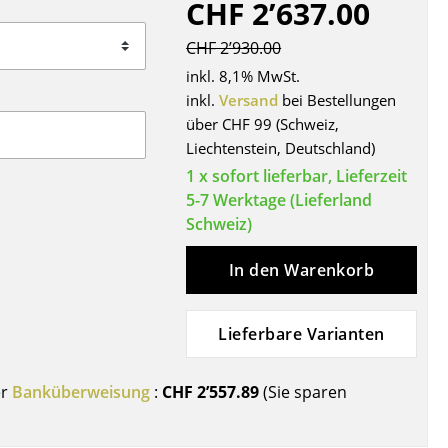
CHF 2’637.00
Decken
Kissen
CHF 2’930.00
Teppiche
inkl. 8,1% MwSt.
Vorhänge
inkl.
Versand
bei Bestellungen
über CHF 99 (Schweiz,
... alle Accessoires
Liechtenstein, Deutschland)
1 x sofort lieferbar, Lieferzeit
5-7 Werktage (Lieferland
Schweiz)
In den Warenkorb
Lieferbare Varianten
Büro
Arbeitsplatz
er
Banküberweisung
:
CHF 2’557.89
(Sie sparen
Management Büro
Konferenzraum