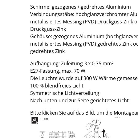
Schirme: gezogenes / gedrehtes Aluminium
Farbwelten
Verbindungsstäbe: hochglanzverchromter Alu
Das Original
metallisiertes Messing (PVD) Druckguss-Zink
Geschenkideen
Druckguss-Zink
Gehäuse: gezogenes Aluminium (hochglanzverc
metallisiertes Messing (PVD) gedrehtes Zink 
gedrehtes Zink
Aufhängung: Zuleitung 3 x 0,75 mm²
E27-Fassung, max. 70 W
Die Leuchte wurde auf 300 W Wärme gemesse
sch
100 % blendfreies Licht
 einen Blick
Symmetrische Lichtverteilung
Nach unten und zur Seite gerichtetes Licht
Bitte klicken Sie auf das Bild, um die Montagea
 eingeben