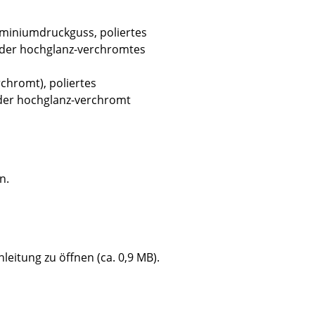
miniumdruckguss, poliertes
 oder hochglanz-verchromtes
hromt), poliertes
Unternehmen
oder hochglanz-verchromt
Über uns
smow vor Ort
Jobs bei smow
Arbeiten bei smow
n.
Newsletter
Presse
Impressum
nleitung zu öffnen (ca. 0,9 MB).