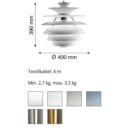
Richard Lampert
Ludwig Mies van der Rohe
Thonet
Marcel Breuer
USM Haller
Philippe Starck
Vitra
Verner Panton
... alle Hersteller A-Z
... alle Designer A-Z
Neu bei smow
Inspiration
Special Editions
Designklassiker
Textilkabel: 4 m
Frauen im Design
Min. 2,7 kg, max. 3,3 kg
Bauhaus Design
Midcentury Design
Skandinavisches De
Italienisches Design
Nachhaltiges Desig
Natürliche Material