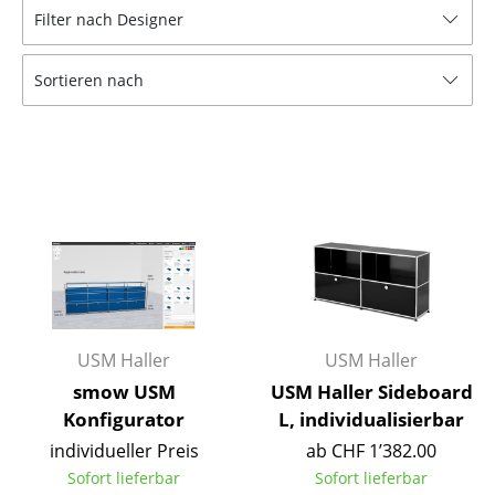
Filter nach Designer
Tische
Esstische
Sortieren nach
Beistelltische
Couchtische
Schreibtische
Sekretäre & PC-Tische
Konferenztische
Stehtische & Stehpulte
USM Haller
USM Haller
Kindertische
smow USM
USM Haller Sideboard
Konfigurator
L, individualisierbar
Gartentische
individueller Preis
ab CHF 1’382.00
Servierwagen
Sofort lieferbar
Sofort lieferbar