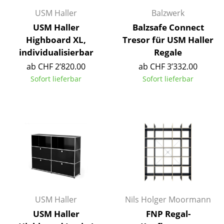
USM Haller
Balzwerk
Spiegel
USM Haller
Balzsafe Connect
Figuren & Miniaturen
Highboard XL,
Tresor für USM Haller
individualisierbar
Regale
Vasen
ab CHF 2’820.00
ab CHF 3’332.00
Tabletts
Sofort lieferbar
Sofort lieferbar
Büroutensilien
Aufbewahrungsboxen
Decken
Kissen
Teppiche
Vorhänge
USM Haller
Nils Holger Moormann
USM Haller
FNP Regal-
... alle Accessoires