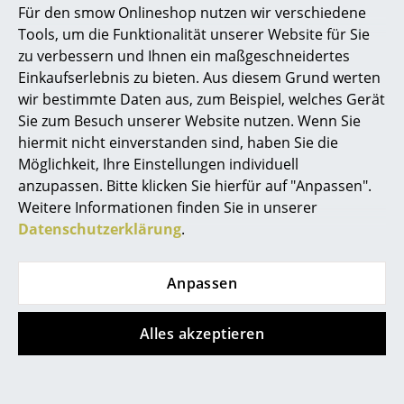
Für den smow Onlineshop nutzen wir verschiedene
S 1520
Rechenbeispiel
Marcel Breuer
Tools, um die Funktionalität unserer Website für Sie
Hakenleiste
CHF 562.00
zu verbessern und Ihnen ein maßgeschneidertes
Philippe Starck
CHF 477.00
ab CHF 272.00
Einkaufserlebnis zu bieten. Aus diesem Grund werten
Sofort lieferbar
Sofort lieferbar
wir bestimmte Daten aus, zum Beispiel, welches Gerät
Verner Panton
Sie zum Besuch unserer Website nutzen. Wenn Sie
... alle Designer A-Z
hiermit nicht einverstanden sind, haben Sie die
Möglichkeit, Ihre Einstellungen individuell
anzupassen. Bitte klicken Sie hierfür auf "Anpassen".
Themen
Weitere Informationen finden Sie in unserer
Neu bei smow
Datenschutzerklärung
.
Inspiration
Anpassen
Special Editions
USM Haller
Kartell
Designklassiker
Alles akzeptieren
USM Haller Sideboard
Componibili
M offen
Container rund 4
Frauen im Design
Fächer
CHF 800.00