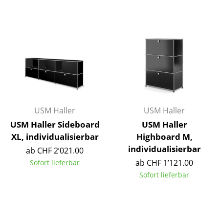
Einzelteile
... alle Tische
Aufbewahren
Regale & Schränke
Bücherregale
USM Haller
USM Haller
Wandregale
USM Haller Sideboard
USM Haller
Sideboards & Kommoden
XL, individualisierbar
Highboard M,
individualisierbar
TV Möbel
ab CHF 2’021.00
ab CHF 1’121.00
Sofort lieferbar
Beistell- & Rollcontainer
Sofort lieferbar
Barmöbel
Garderoben