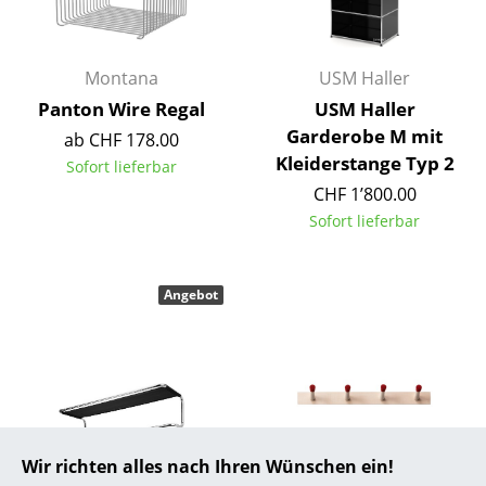
... alle Hersteller A-Z
Montana
USM Haller
Designer
Panton Wire Regal
USM Haller
Alvar Aalto
Garderobe M mit
ab CHF 178.00
Kleiderstange Typ 2
Sofort lieferbar
Arne Jacobsen
CHF 1’800.00
Charles & Ray Eames
Sofort lieferbar
Eero Saarinen
Angebot
Egon Eiermann
Eileen Gray
Jean Prouvé
Le Corbusier
Wir richten alles nach Ihren Wünschen ein!
Ludwig Mies van der Rohe
Thonet
Nils Holger Moormann