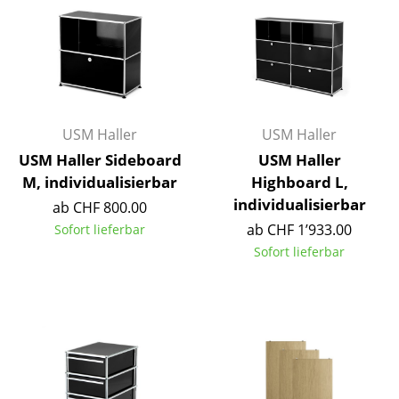
Kleinaufbewahrung
Einzelteile
... alle Aufbewahrungsmöbel
Licht
USM Haller
USM Haller
USM Haller Sideboard
USM Haller
Hängeleuchten & Deckenleuchten
M, individualisierbar
Highboard L,
Tischleuchten
individualisierbar
ab CHF 800.00
ab CHF 1’933.00
Sofort lieferbar
Schreibtischleuchten
Sofort lieferbar
Stehleuchten & Leseleuchten
Bodenleuchten
Wandleuchten
Outdoor-Leuchten