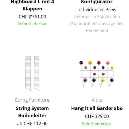
Highboard L mit 4
Konfigurator
Klappen
individueller Preis
Räume
CHF 2’761.00
Lieferbar in 3-4 Wochen
Zuhause
(Standardlieferaussage des
Sofort lieferbar
Herstellers)
Wohnzimmer
Esszimmer
Schlafzimmer
Kinderzimmer
Arbeitszimmer
Diele
String Furniture
Vitra
Badezimmer
String System
Hang it all Garderobe
Stauraum
Bodenleiter
CHF 329.00
ab CHF 112.00
Sofort lieferbar
Balkon & Garten