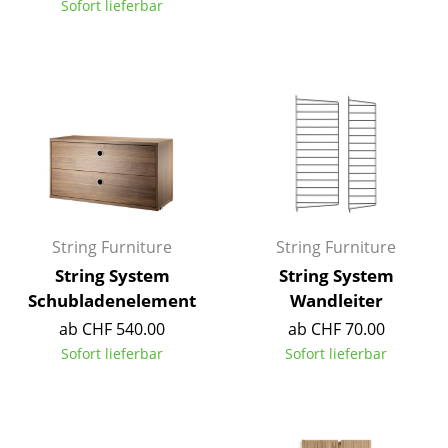
Sofort lieferbar
Büro
Arbeitsplatz
Management Büro
Konferenzraum
Empfang
Cafeteria
String Furniture
String Furniture
Branchenlösungen
String System
String System
Schubladenelement
Wandleiter
Sicheres Arbeiten
ab CHF 540.00
ab CHF 70.00
Sofort lieferbar
Sofort lieferbar
Hersteller & Designer
Hersteller