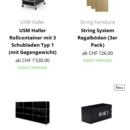
Akkuleuchten
... alle Leuchten
USM Haller
String Furniture
USM Haller
String System
Betten
Rollcontainer mit 3
Regalböden (3er
Doppelbetten
Schubladen Typ 1
Pack)
(mit Gegengewicht)
ab CHF 126.00
Einzelbetten
ab CHF 1’530.00
Sofort lieferbar
Stapelbetten
Sofort lieferbar
Kinderbetten
Neu
Nachttische & Bettzubehör
... alle Betten
Accessoires
Uhren