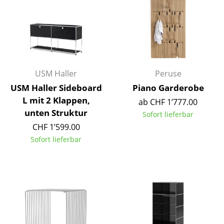
Artemide
Cassina
Fritz Hansen
HAY
USM Haller
Peruse
Knoll International
USM Haller Sideboard
Piano Garderobe
L mit 2 Klappen,
Louis Poulsen
ab CHF 1’777.00
unten Struktur
Sofort lieferbar
Muuto
CHF 1’599.00
Sofort lieferbar
Nils Holger Moormann
Richard Lampert
Thonet
USM Haller
Vitra