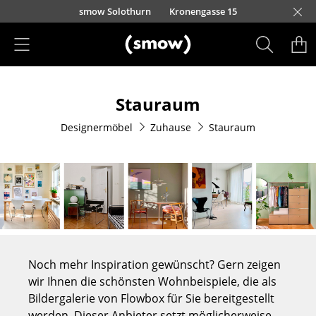
Direkt zum Inhalt
smow Solothurn
Kronengasse 15
Produkte
Stauraum
Sitzmöbel
Designermöbel
Zuhause
Stauraum
Esszimmerstühle
Sofas
Sessel
Loungesessel
Stühle
Noch mehr Inspiration gewünscht? Gern zeigen
Freischwinger
wir Ihnen die schönsten Wohnbeispiele, die als
Bildergalerie von Flowbox für Sie bereitgestellt
Barhocker
werden. Dieser Anbieter setzt möglicherweise