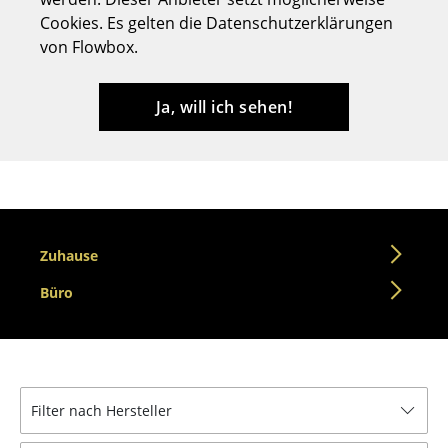
Cookies. Es gelten die Datenschutzerklärungen
Hocker
von Flowbox.
Bänke & Liegen
Sitzsäcke
Ja, will ich sehen!
Gartenstühle
Kinderstühle
Schaukelstühle
Zuhause
Bürodrehstühle
Büro
Konferenzstühle
Bürosessel
Einzelteile
Filter nach Hersteller
... alle Sitzmöbel