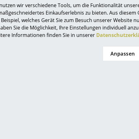
 in 6-7 Wochen
tzen wir verschiedene Tools, um die Funktionalität unsere
Farbwelten
eferaussage des
maßgeschneidertes Einkaufserlebnis zu bieten. Aus diesem
Das Original
stellers)
Beispiel, welches Gerät Sie zum Besuch unserer Website nu
Geschenkideen
aben Sie die Möglichkeit, Ihre Einstellungen individuell anzu
itere Informationen finden Sie in unserer
Datenschutzerkl
Anpassen
sch
 einen Blick
0800 15 60 00
service@smow.
Mo-Fr: 9-17 Uhr
 eingeben