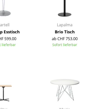
Kinderzimmer
Arbeitszimmer
Diele
Badezimmer
artell
Lapalma
Stauraum
p Esstisch
Brio Tisch
Balkon & Garten
HF 599.00
ab CHF 753.00
t lieferbar
Sofort lieferbar
Hersteller
Designer
Artemide
Alvar Aalto
Cassina
Arne Jacobsen
Fritz Hansen
Charles & Ray Eames
HAY
Eero Saarinen
Knoll International
Egon Eiermann
Louis Poulsen
Eileen Gray
Muuto
Jean Prouvé
Nils Holger Moormann
Le Corbusier