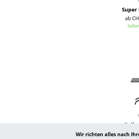
Super 
ab CH
Sofor
Bellev
ab C
Wir richten alles nach I