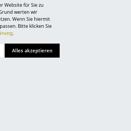
r Website für Sie zu
 Grund werten wir
tzen. Wenn Sie hiermit
passen. Bitte klicken Sie
ärung
.
Unternehmen
Über uns
Alles akzeptieren
smow vor Ort
Jobs bei smow
Arbeiten bei smow
Newsletter
Presse
ch
Store vor Ort kontaktieren
Impressum