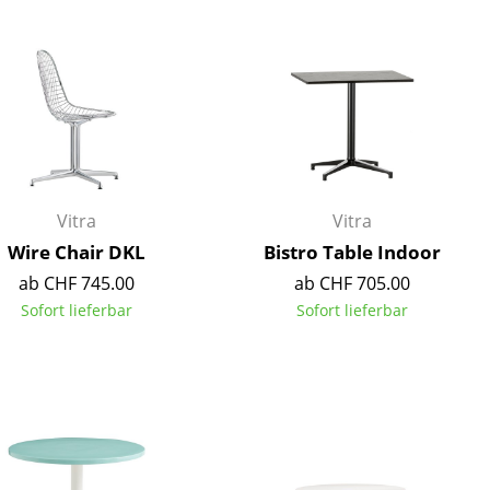
Decken
Kissen
Teppiche
Vorhänge
... alle Accessoires
Vitra
Vitra
Wire Chair DKL
Bistro Table Indoor
ab CHF 745.00
ab CHF 705.00
Sofort lieferbar
Sofort lieferbar
Büro
Arbeitsplatz
Management Büro
Konferenzraum