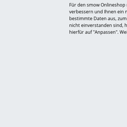
Lieferbar
Für den smow Onlineshop nu
(Standardli
verbessern und Ihnen ein 
Her
bestimmte Daten aus, zum 
nicht einverstanden sind, h
hierfür auf "Anpassen". We
Service
Kontakt
Bezahlung
Versand
FAQ
Rückgabe & Umtau
Unsere Vorteile auf
AGB
Datenschutz
Einen Suchbegriff