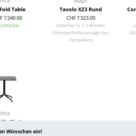
Vitra
Magis
Richard Lampert
Ludwig Mies van der Rohe
Fold Table
Tavolo XZ3 Rund
Con
Thonet
Marcel Breuer
F 1’240.00
CHF 1’323.00
USM Haller
Philippe Starck
t lieferbar
Lieferbar in 2-3 Wochen
L
Vitra
Verner Panton
(Standardlieferaussage des
(St
... alle Hersteller A-Z
... alle Designer A-Z
Herstellers)
Neu bei smow
Inspiration
Special Editions
Designklassiker
Frauen im Design
Bauhaus Design
Midcentury Design
Skandinavisches De
Vitra
Italienisches Design
ille Tisch
Nachhaltiges Desig
HF 709.00
hren Wünschen ein!
Natürliche Material