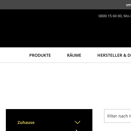
Direkt zum Inhalt
sm
0800 15 60 00, Mo-
PRODUKTE
RÄUME
HERSTELLER & D
Sitzmöbel
Tische
Esszimmerstühle
Esstische
Sofas
Beistelltische
Sessel
Couchtische
Loungesessel
Schreibtische
Stühle
Sekretäre & PC-Tische
Filter nach 
Freischwinger
Konferenztische
Zuhause
Barhocker
Stehtische &