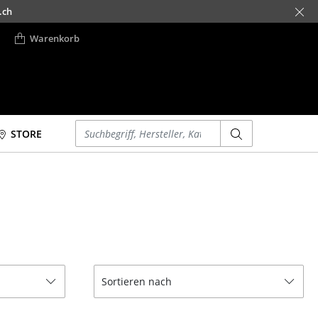
.ch
Warenkorb
Einen Suchbegriff eingeben
STORE
Betten
Accessoires
Doppelbetten
Uhren
Einzelbetten
Spiegel
Stapelbetten
Figuren & Miniaturen
Kinderbetten
Vasen
Nachttische &
Tabletts
Sortieren nach
Bettzubehör
Büroutensilien
... alle Betten
Aufbewahrungsboxen