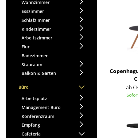
Stehpulte
Wohnzimmer
Hocker
Kindertische
Esszimmer
Bänke & Liegen
Gartentische
Schlafzimmer
Sitzsäcke
Servierwagen
Kinderzimmer
Gartenstühle
Einzelteile
Arbeitszimmer
Kinderstühle
... alle Tische
Flur
Schaukelstühle
Bürodrehstühle
Badezimmer
Konferenzstühle
Stauraum
Copenhagu
Bürosessel
Balkon & Garten
C
Einzelteile
ab C
Büro
... alle Sitzmöbel
Sofor
Arbeitsplatz
Management Büro
Konferenzraum
Empfang
Cafeteria