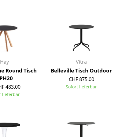
Barmöbel
Outdoor-Leuchten
Garderoben
Akkuleuchten
Kleinaufbewahrung
... alle Leuchten
Einzelteile
... alle Aufbewahrungsmöbel
USM Haller Konfigurator
Hay
Vitra
e Round Tisch
Belleville Tisch Outdoor
PH20
CHF 875.00
HF 483.00
Sofort lieferbar
t lieferbar
Zuhause
Wohnzimmer
Esszimmer
Schlafzimmer