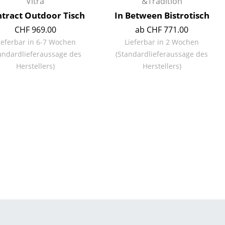
Vitra
&Tradition
tract Outdoor Tisch
In Between Bistrotisch
CHF 969.00
ab CHF 771.00
ieferbar in 6-7 Wochen
Lieferbar in 2 Wochen
andardlieferaussage des
(Standardlieferaussage des
Herstellers)
Herstellers)
sign
n
ien