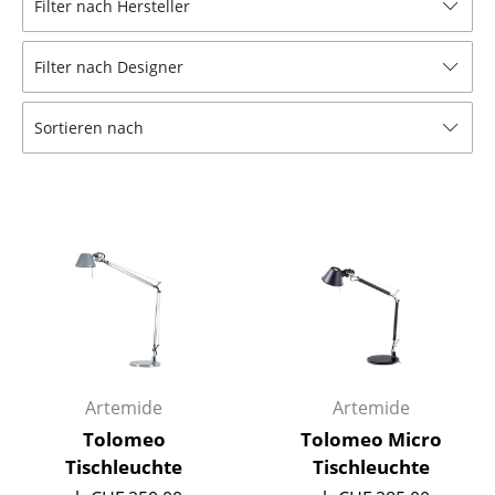
Filter nach Hersteller
Hocker
Filter nach Designer
Bänke & Liegen
Sitzsäcke
Sortieren nach
Gartenstühle
Kinderstühle
Schaukelstühle
Bürodrehstühle
Konferenzstühle
Bürosessel
Artemide
Artemide
Einzelteile
Tolomeo
Tolomeo Micro
Tischleuchte
Tischleuchte
... alle Sitzmöbel