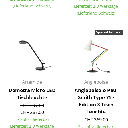
Kleinaufbewahrung
(Lieferland Schweiz)
Lieferzeit 2-3 Werktage
(Lieferland Schweiz)
Einzelteile
... alle Aufbewahrungsmöbel
Special Edition
Licht
Hängeleuchten & Deckenleuchten
Tischleuchten
Schreibtischleuchten
Artemide
Anglepoise
Stehleuchten & Leseleuchten
Demetra Micro LED
Anglepoise & Paul
Tischleuchte
Smith Type 75 -
Bodenleuchten
Edition 3 Tisch
CHF 297.00
Wandleuchten
Leuchte
CHF 267.00
1 x sofort lieferbar,
CHF 369.00
Outdoor-Leuchten
Lieferzeit 2-3 Werktage
2 x sofort lieferbar,