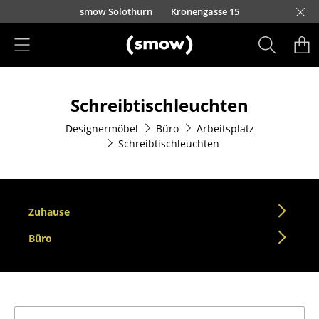
Direkt zum Inhalt
smow Solothurn
Kronengasse 15
Produkte
Schreibtischleuchten
Sitzmöbel
Designermöbel
Büro
Arbeitsplatz
Esszimmerstühle
Schreibtischleuchten
Sofas
Sessel
Zuhause
Loungesessel
Büro
Stühle
Freischwinger
Barhocker