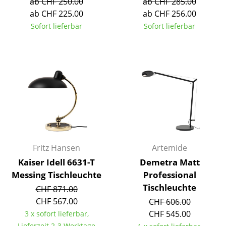
ab CHF 250.00
ab CHF 285.00
ab CHF 225.00
ab CHF 256.00
Tische
Sofort lieferbar
Sofort lieferbar
Esstische
Beistelltische
Couchtische
Schreibtische
Sekretäre & PC-Tische
Konferenztische
Fritz Hansen
Artemide
Stehtische & Stehpulte
Kaiser Idell 6631-T
Demetra Matt
Messing Tischleuchte
Professional
Kindertische
Tischleuchte
CHF 871.00
Gartentische
CHF 567.00
CHF 606.00
CHF 545.00
3 x sofort lieferbar,
Servierwagen
Lieferzeit 2-3 Werktage