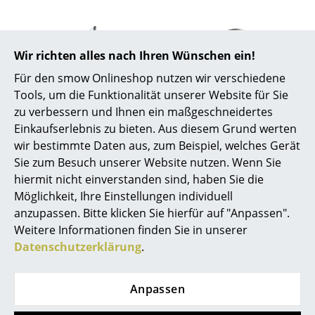
Räume
Zuhause
Wir richten alles nach Ihren Wünschen ein!
Für den smow Onlineshop nutzen wir verschiedene
Wohnzimmer
Tools, um die Funktionalität unserer Website für Sie
Esszimmer
zu verbessern und Ihnen ein maßgeschneidertes
Artemide
Grau
Einkaufserlebnis zu bieten. Aus diesem Grund werten
Schlafzimmer
wir bestimmte Daten aus, zum Beispiel, welches Gerät
Demetra LED
Parrot Tischleuchte
Sie zum Besuch unserer Website nutzen. Wenn Sie
Kinderzimmer
Tischleuchte
ab CHF 622.00
hiermit nicht einverstanden sind, haben Sie die
ab CHF 427.00
Sofort lieferbar
Arbeitszimmer
Möglichkeit, Ihre Einstellungen individuell
ab CHF 384.00
anzupassen. Bitte klicken Sie hierfür auf "Anpassen".
Sofort lieferbar
Diele
Weitere Informationen finden Sie in unserer
Datenschutzerklärung
.
Badezimmer
Angebot
Angebot
Stauraum
Anpassen
Balkon & Garten