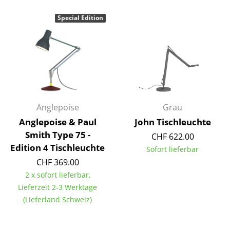
Spiegel
Special Edition
Figuren & Miniaturen
Vasen
Tabletts
Büroutensilien
Anglepoise
Grau
Aufbewahrungsboxen
Anglepoise & Paul
John Tischleuchte
Smith Type 75 -
CHF 622.00
Decken
Edition 4 Tischleuchte
Sofort lieferbar
Kissen
CHF 369.00
2 x sofort lieferbar,
Teppiche
Lieferzeit 2-3 Werktage
Vorhänge
(Lieferland Schweiz)
... alle Accessoires