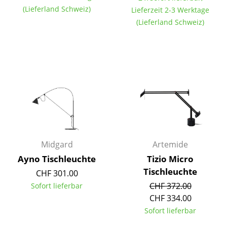
(Lieferland Schweiz)
Akkuleuchten
Lieferzeit 2-3 Werktage
(Lieferland Schweiz)
... alle Leuchten
Betten
Doppelbetten
Einzelbetten
Stapelbetten
Kinderbetten
Midgard
Artemide
Nachttische & Bettzubehör
Ayno Tischleuchte
Tizio Micro
Tischleuchte
CHF 301.00
... alle Betten
CHF 372.00
Sofort lieferbar
CHF 334.00
Accessoires
Sofort lieferbar
Uhren