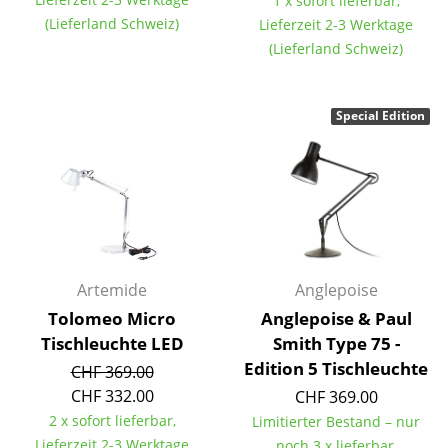
1 x sofort lieferbar,
Einzelteile
(Lieferland Schweiz)
Lieferzeit 2-3 Werktage
(Lieferland Schweiz)
... alle Tische
Aufbewahren
Special Edition
Regale & Schränke
Bücherregale
Wandregale
Sideboards & Kommoden
Artemide
Anglepoise
TV Möbel
Tolomeo Micro
Anglepoise & Paul
Tischleuchte LED
Smith Type 75 -
Beistell- & Rollcontainer
Edition 5 Tischleuchte
CHF 369.00
Barmöbel
CHF 332.00
CHF 369.00
2 x sofort lieferbar,
Limitierter Bestand – nur
Garderoben
Lieferzeit 2-3 Werktage
noch 3 x lieferbar,