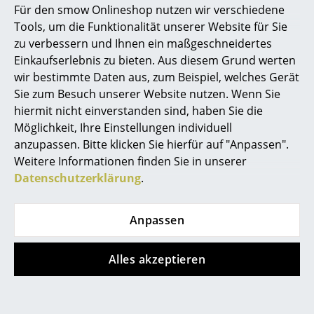
Für den smow Onlineshop nutzen wir verschiedene
Marcel Breuer
Tools, um die Funktionalität unserer Website für Sie
zu verbessern und Ihnen ein maßgeschneidertes
Philippe Starck
Einkaufserlebnis zu bieten. Aus diesem Grund werten
Fritz Hansen
Muuto
wir bestimmte Daten aus, zum Beispiel, welches Gerät
Verner Panton
Cutter Garderobe
The Dots Wandhaken
Sie zum Besuch unserer Website nutzen. Wenn Sie
5er Set
ab CHF 787.00
... alle Designer A-Z
hiermit nicht einverstanden sind, haben Sie die
CHF 119.00
Sofort lieferbar
Möglichkeit, Ihre Einstellungen individuell
Sofort lieferbar
anzupassen. Bitte klicken Sie hierfür auf "Anpassen".
Themen
Weitere Informationen finden Sie in unserer
Neu bei smow
Datenschutzerklärung
.
Angebot
Inspiration
Anpassen
Special Editions
Designklassiker
Alles akzeptieren
Frauen im Design
LoCa
Muuto