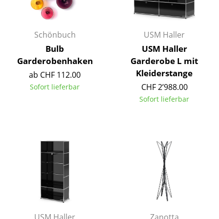
Räume
Schönbuch
USM Haller
Zuhause
Bulb
USM Haller
Wohnzimmer
Garderobenhaken
Garderobe L mit
Kleiderstange
ab CHF 112.00
Esszimmer
CHF 2’988.00
Sofort lieferbar
Schlafzimmer
Sofort lieferbar
Kinderzimmer
Arbeitszimmer
Diele
Badezimmer
Stauraum
Balkon & Garten
USM Haller
Zanotta