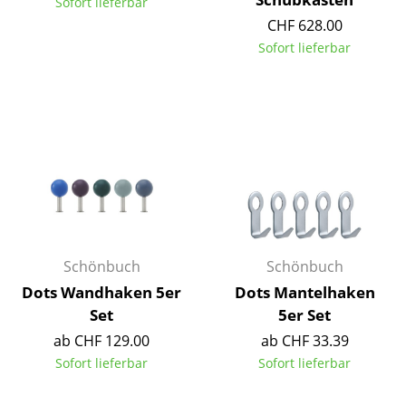
Artemide
Sofort lieferbar
CHF 628.00
Cassina
Sofort lieferbar
Fritz Hansen
HAY
Knoll International
Louis Poulsen
Muuto
Nils Holger Moormann
Schönbuch
Schönbuch
Richard Lampert
Dots Wandhaken 5er
Dots Mantelhaken
Set
5er Set
Thonet
ab CHF 129.00
ab CHF 33.39
USM Haller
Sofort lieferbar
Sofort lieferbar
Vitra