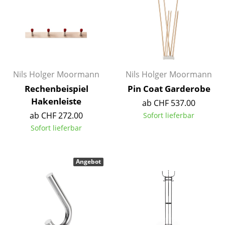
Einzelteile
... alle Tische
Aufbewahren
Regale & Schränke
Nils Holger Moormann
Nils Holger Moormann
Rechenbeispiel
Pin Coat Garderobe
Bücherregale
Hakenleiste
ab CHF 537.00
Wandregale
ab CHF 272.00
Sofort lieferbar
Sofort lieferbar
Sideboards & Kommoden
TV Möbel
Angebot
Beistell- & Rollcontainer
Barmöbel
Garderoben