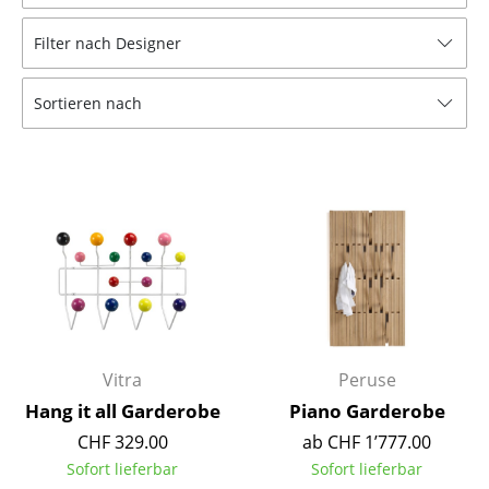
Hocker
Filter nach Designer
Bänke & Liegen
Sortieren nach
Sitzsäcke
Gartenstühle
Kinderstühle
Schaukelstühle
Bürodrehstühle
Konferenzstühle
Bürosessel
Vitra
Peruse
Hang it all Garderobe
Piano Garderobe
Einzelteile
CHF 329.00
ab CHF 1’777.00
... alle Sitzmöbel
Sofort lieferbar
Sofort lieferbar