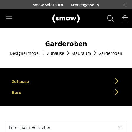
Direkt zum Inhalt
smow Solothurn
Kronengasse 15
Produkte
Garderoben
Sitzmöbel
Designermöbel
Zuhause
Stauraum
Garderoben
Esszimmerstühle
Sofas
Sessel
Zuhause
Loungesessel
Büro
Stühle
Freischwinger
Filter nach Hersteller
Barhocker