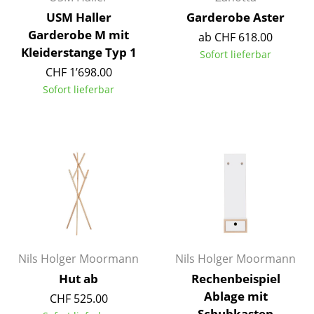
USM Haller
Garderobe Aster
Büro
Garderobe M mit
ab CHF 618.00
Kleiderstange Typ 1
Arbeitsplatz
Sofort lieferbar
CHF 1’698.00
Management Büro
Sofort lieferbar
Konferenzraum
Empfang
Cafeteria
Branchenlösungen
Sicheres Arbeiten
Hersteller & Designer
Nils Holger Moormann
Nils Holger Moormann
Hut ab
Rechenbeispiel
Hersteller
Ablage mit
CHF 525.00
Schubkasten