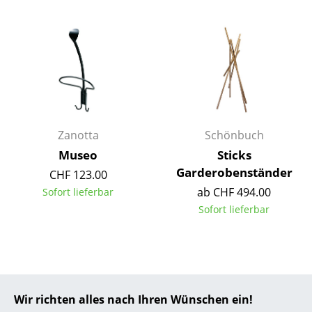
... alle Hersteller A-Z
Designer
Alvar Aalto
Arne Jacobsen
Zanotta
Schönbuch
Charles & Ray Eames
Museo
Sticks
Eero Saarinen
Garderobenständer
CHF 123.00
ab CHF 494.00
Sofort lieferbar
Egon Eiermann
Sofort lieferbar
Eileen Gray
Jean Prouvé
Le Corbusier
Wir richten alles nach Ihren Wünschen ein!
Ludwig Mies van der Rohe