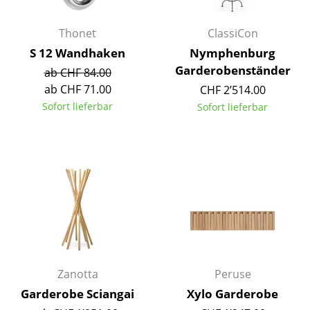
Kleinaufbewahrung
Thonet
ClassiCon
Einzelteile
S 12 Wandhaken
Nymphenburg
... alle Aufbewahrungsmöbel
Garderobenständer
ab CHF 84.00
ab CHF 71.00
CHF 2’514.00
Licht
Sofort lieferbar
Sofort lieferbar
Hängeleuchten & Deckenleuchten
Tischleuchten
Schreibtischleuchten
Stehleuchten & Leseleuchten
Bodenleuchten
Wandleuchten
Zanotta
Peruse
Garderobe Sciangai
Xylo Garderobe
Outdoor-Leuchten