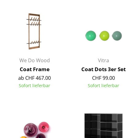
Spiegel
Figuren & Miniaturen
Vasen
Tabletts
Büroutensilien
We Do Wood
Vitra
Coat Frame
Coat Dots 3er Set
Aufbewahrungsboxen
ab CHF 467.00
CHF 99.00
Decken
Sofort lieferbar
Sofort lieferbar
Kissen
Teppiche
Vorhänge
... alle Accessoires