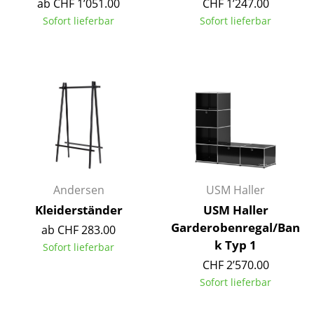
ab CHF 1’051.00
CHF 1’247.00
Akkuleuchten
Sofort lieferbar
Sofort lieferbar
... alle Leuchten
Betten
Doppelbetten
Einzelbetten
Stapelbetten
Kinderbetten
Andersen
USM Haller
Kleiderständer
USM Haller
Nachttische & Bettzubehör
Garderobenregal/Ban
ab CHF 283.00
... alle Betten
k Typ 1
Sofort lieferbar
CHF 2’570.00
Accessoires
Sofort lieferbar
Uhren