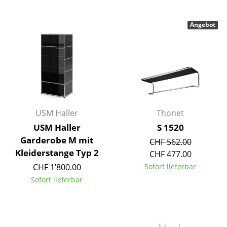
Tische
Angebot
Esstische
Beistelltische
Couchtische
Schreibtische
USM Haller
Thonet
Sekretäre & PC-Tische
USM Haller
S 1520
Konferenztische
Garderobe M mit
CHF 562.00
Kleiderstange Typ 2
CHF 477.00
Stehtische & Stehpulte
CHF 1’800.00
Sofort lieferbar
Kindertische
Sofort lieferbar
Gartentische
Servierwagen