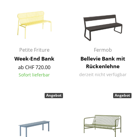
Kleinaufbewahrung
Einzelteile
... alle Aufbewahrungsmöbel
Licht
Petite Friture
Fermob
Hängeleuchten & Deckenleuchten
Week-End Bank
Bellevie Bank mit
Rückenlehne
ab CHF 720.00
Tischleuchten
derzeit nicht verfügbar
Sofort lieferbar
Schreibtischleuchten
Stehleuchten & Leseleuchten
Angebot
Angebot
Bodenleuchten
Wandleuchten
Outdoor-Leuchten