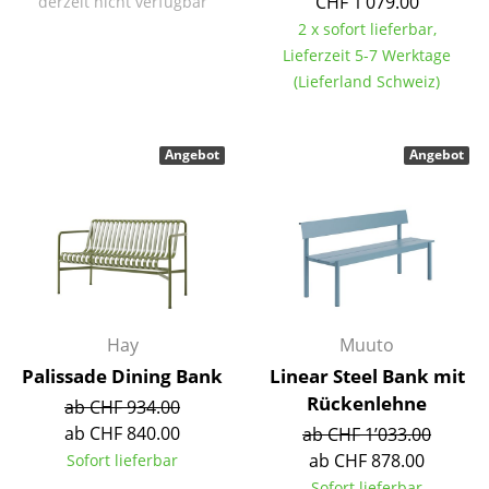
CHF 1’079.00
derzeit nicht verfügbar
Tische
2 x sofort lieferbar,
Lieferzeit 5-7 Werktage
Esstische
(Lieferland Schweiz)
Beistelltische
Angebot
Angebot
Couchtische
Schreibtische
Sekretäre & PC-Tische
Konferenztische
Stehtische & Stehpulte
Hay
Muuto
Palissade Dining Bank
Linear Steel Bank mit
Kindertische
Rückenlehne
ab CHF 934.00
Gartentische
ab CHF 840.00
ab CHF 1’033.00
ab CHF 878.00
Sofort lieferbar
Servierwagen
Sofort lieferbar