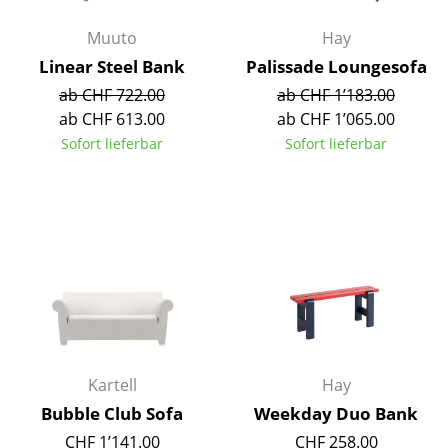
Akkuleuchten
Muuto
Hay
... alle Leuchten
Linear Steel Bank
Palissade Loungesofa
ab CHF 722.00
ab CHF 1’183.00
Betten
ab CHF 613.00
ab CHF 1’065.00
Sofort lieferbar
Sofort lieferbar
Doppelbetten
Einzelbetten
Stapelbetten
Kinderbetten
Nachttische & Bettzubehör
... alle Betten
Kartell
Hay
Accessoires
Bubble Club Sofa
Weekday Duo Bank
Uhren
CHF 1’141.00
CHF 258.00