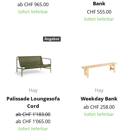
Artemide
Bank
ab CHF 965.00
CHF 555.00
Sofort lieferbar
Cassina
Sofort lieferbar
Fritz Hansen
HAY
Angebot
Knoll International
Louis Poulsen
Muuto
Nils Holger Moormann
Hay
Hay
Richard Lampert
Palissade Loungesofa
Weekday Bank
Cord
Thonet
ab CHF 258.00
ab CHF 1’183.00
Sofort lieferbar
USM Haller
ab CHF 1’065.00
Sofort lieferbar
Vitra