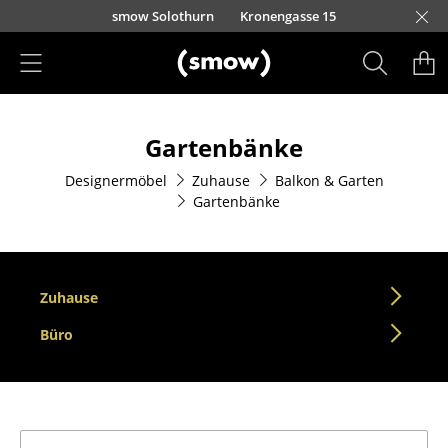
Direkt zum Inhalt
smow Solothurn
Kronengasse 15
Produkte
Gartenbänke
Sitzmöbel
Designermöbel
Zuhause
Balkon & Garten
Esszimmerstühle
Gartenbänke
Sofas
Sessel
Zuhause
Loungesessel
Büro
Stühle
Freischwinger
Barhocker