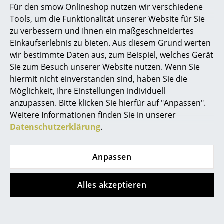
Für den smow Onlineshop nutzen wir verschiedene
Marcel Breuer
Tools, um die Funktionalität unserer Website für Sie
zu verbessern und Ihnen ein maßgeschneidertes
Philippe Starck
Einkaufserlebnis zu bieten. Aus diesem Grund werten
wir bestimmte Daten aus, zum Beispiel, welches Gerät
Verner Panton
Sie zum Besuch unserer Website nutzen. Wenn Sie
Fritz Hansen
Gloster
... alle Designer A-Z
hiermit nicht einverstanden sind, haben Sie die
Riviera Lounge
Bay Sofa
Möglichkeit, Ihre Einstellungen individuell
anzupassen. Bitte klicken Sie hierfür auf "Anpassen".
Themen
ab CHF 3’220.00
ab CHF 4’946.00
Weitere Informationen finden Sie in unserer
Lieferbar in 5-7 Wochen
Lieferbar in 2-3 Wochen
Neu bei smow
Datenschutzerklärung
.
(Standardlieferaussage des
(Standardlieferaussage des
Herstellers)
Herstellers)
Inspiration
Anpassen
Special Editions
Designklassiker
Alles akzeptieren
Frauen im Design