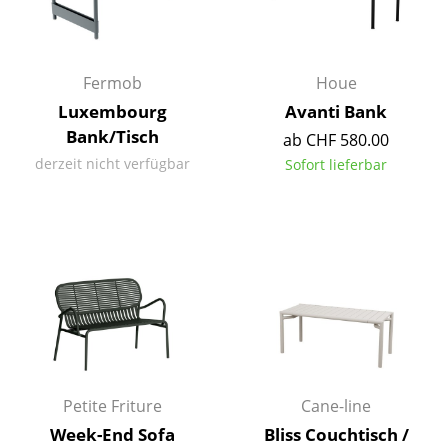
Büro
Arbeitsplatz
Fermob
Houe
Luxembourg
Avanti Bank
Management Büro
Bank/Tisch
ab CHF 580.00
Konferenzraum
derzeit nicht verfügbar
Sofort lieferbar
Empfang
Cafeteria
Branchenlösungen
Sicheres Arbeiten
Hersteller & Designer
Petite Friture
Cane-line
Hersteller
Week-End Sofa
Bliss Couchtisch /