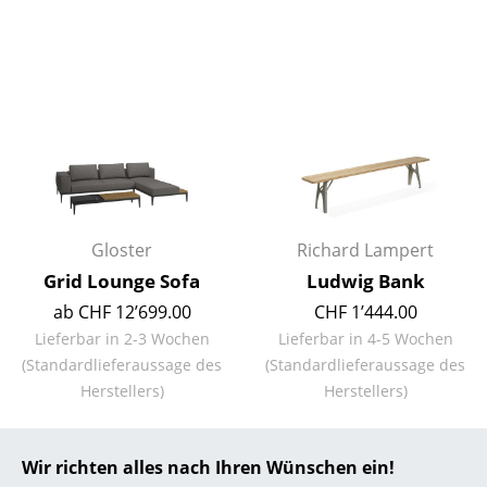
... alle Hersteller A-Z
Designer
Alvar Aalto
Arne Jacobsen
Charles & Ray Eames
Gloster
Richard Lampert
Eero Saarinen
Grid Lounge Sofa
Ludwig Bank
Egon Eiermann
ab CHF 12’699.00
CHF 1’444.00
Lieferbar in 2-3 Wochen
Lieferbar in 4-5 Wochen
Eileen Gray
(Standardlieferaussage des
(Standardlieferaussage des
Herstellers)
Herstellers)
Jean Prouvé
Le Corbusier
Wir richten alles nach Ihren Wünschen ein!
Ludwig Mies van der Rohe