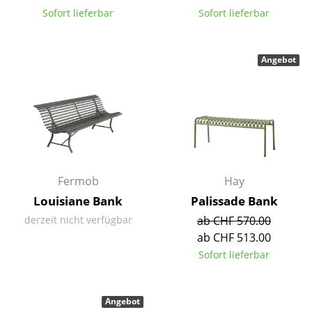
Sofort lieferbar
Sofort lieferbar
Spiegel
Figuren & Miniaturen
Angebot
Vasen
Tabletts
Büroutensilien
Aufbewahrungsboxen
Fermob
Hay
Decken
Louisiane Bank
Palissade Bank
Kissen
derzeit nicht verfügbar
ab CHF 570.00
ab CHF 513.00
Teppiche
Sofort lieferbar
Vorhänge
... alle Accessoires
Angebot