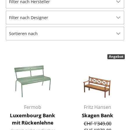
Filter nach Hersteller
Hocker
Filter nach Designer
Bänke & Liegen
Sitzsäcke
Sortieren nach
Gartenstühle
Kinderstühle
Angebot
Schaukelstühle
Bürodrehstühle
Konferenzstühle
Bürosessel
Fermob
Fritz Hansen
Einzelteile
Luxembourg Bank
Skagen Bank
mit Rückenlehne
CHF 1’349.00
... alle Sitzmöbel