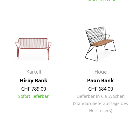
Einzelteile
... alle Tische
Aufbewahren
Regale & Schränke
Bücherregale
Wandregale
Kartell
Houe
Sideboards & Kommoden
Hiray Bank
Paon Bank
CHF 789.00
CHF 684.00
TV Möbel
Sofort lieferbar
Lieferbar in 6-8 Wochen
(Standardlieferaussage des
Beistell- & Rollcontainer
Herstellers)
Barmöbel
Garderoben