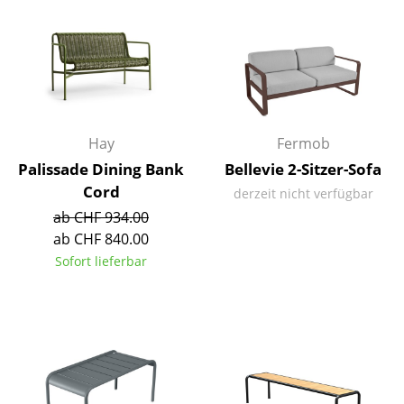
Räume
Zuhause
Wohnzimmer
Esszimmer
Hay
Fermob
Palissade Dining Bank
Bellevie 2-Sitzer-Sofa
Schlafzimmer
Cord
derzeit nicht verfügbar
Kinderzimmer
ab CHF 934.00
ab CHF 840.00
Arbeitszimmer
Sofort lieferbar
Diele
Badezimmer
Stauraum
Balkon & Garten