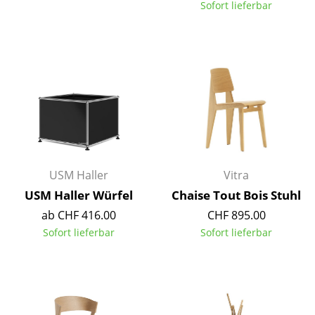
Sofort lieferbar
Räume
Zuhause
Wohnzimmer
Esszimmer
Schlafzimmer
Kinderzimmer
USM Haller
Vitra
Arbeitszimmer
USM Haller Würfel
Chaise Tout Bois Stuhl
ab CHF 416.00
CHF 895.00
Diele
Sofort lieferbar
Sofort lieferbar
Badezimmer
Stauraum
Balkon & Garten