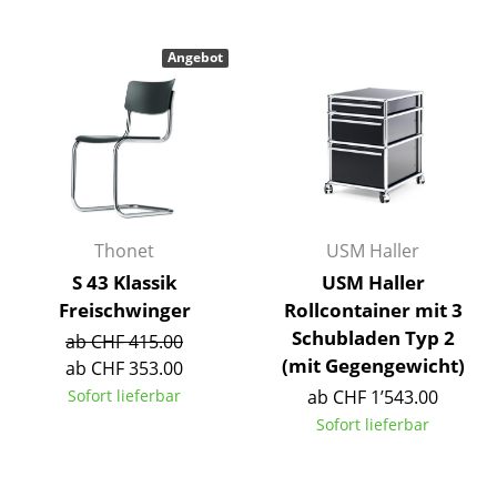
Einzelteile
Angebot
... alle Tische
Aufbewahren
Regale & Schränke
Bücherregale
Thonet
USM Haller
Wandregale
S 43 Klassik
USM Haller
Sideboards & Kommoden
Freischwinger
Rollcontainer mit 3
Schubladen Typ 2
TV Möbel
ab CHF 415.00
(mit Gegengewicht)
ab CHF 353.00
Beistell- & Rollcontainer
Sofort lieferbar
ab CHF 1’543.00
Sofort lieferbar
Barmöbel
Garderoben