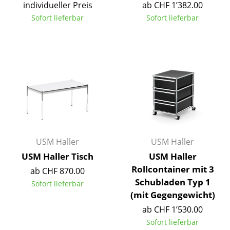
individueller Preis
ab CHF 1’382.00
Tische
Sofort lieferbar
Sofort lieferbar
Esstische
Beistelltische
Couchtische
Schreibtische
Sekretäre & PC-Tische
Konferenztische
USM Haller
USM Haller
USM Haller Tisch
USM Haller
Stehtische & Stehpulte
Rollcontainer mit 3
ab CHF 870.00
Kindertische
Schubladen Typ 1
Sofort lieferbar
(mit Gegengewicht)
Gartentische
ab CHF 1’530.00
Servierwagen
Sofort lieferbar