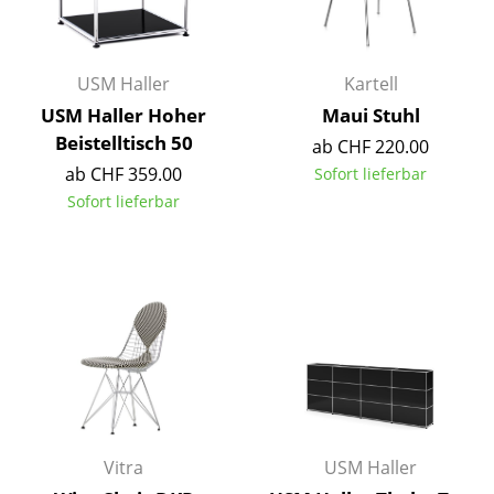
Akkuleuchten
... alle Leuchten
USM Haller
Kartell
USM Haller Hoher
Maui Stuhl
Betten
Beistelltisch 50
ab CHF 220.00
Doppelbetten
ab CHF 359.00
Sofort lieferbar
Sofort lieferbar
Einzelbetten
Stapelbetten
Kinderbetten
Nachttische & Bettzubehör
... alle Betten
Accessoires
Vitra
USM Haller
Uhren