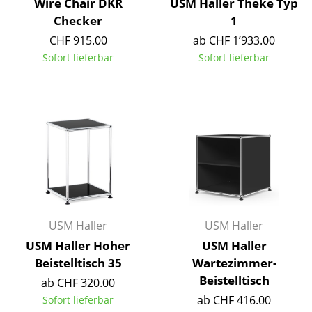
Wire Chair DKR
USM Haller Theke Typ
Spiegel
Checker
1
CHF 915.00
ab CHF 1’933.00
Figuren & Miniaturen
Sofort lieferbar
Sofort lieferbar
Vasen
Tabletts
Büroutensilien
Aufbewahrungsboxen
Decken
Kissen
USM Haller
USM Haller
Teppiche
USM Haller Hoher
USM Haller
Beistelltisch 35
Wartezimmer-
Vorhänge
Beistelltisch
ab CHF 320.00
... alle Accessoires
ab CHF 416.00
Sofort lieferbar