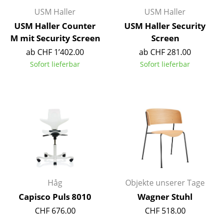
Artemide
USM Haller
USM Haller
Cassina
USM Haller Counter
USM Haller Security
M mit Security Screen
Screen
Fritz Hansen
ab CHF 1’402.00
ab CHF 281.00
HAY
Sofort lieferbar
Sofort lieferbar
Knoll International
Louis Poulsen
Muuto
Nils Holger Moormann
Richard Lampert
Thonet
Håg
Objekte unserer Tage
Capisco Puls 8010
Wagner Stuhl
USM Haller
CHF 676.00
CHF 518.00
Vitra