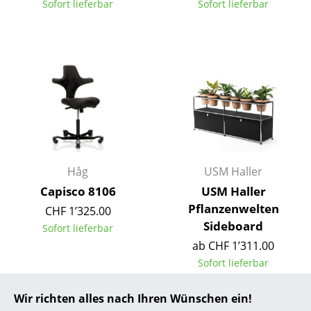
Sofort lieferbar
Sofort lieferbar
... alle Hersteller A-Z
Designer
Alvar Aalto
Arne Jacobsen
Charles & Ray Eames
Eero Saarinen
Håg
USM Haller
Capisco 8106
USM Haller
Egon Eiermann
Pflanzenwelten
CHF 1’325.00
Eileen Gray
Sideboard
Sofort lieferbar
ab CHF 1’311.00
Jean Prouvé
Sofort lieferbar
Le Corbusier
Wir richten alles nach Ihren Wünschen ein!
Ludwig Mies van der Rohe
Angebot