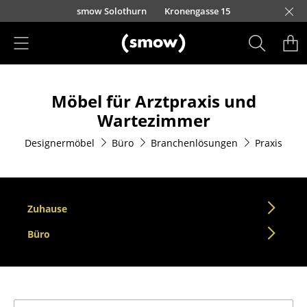
Direkt zum Inhalt
smow Solothurn
Kronengasse 15
Produkte
Möbel für Arztpraxis und
Sitzmöbel
Wartezimmer
Esszimmerstühle
Designermöbel
Büro
Branchenlösungen
Praxis
Sofas
Sessel
Zuhause
Loungesessel
Büro
Stühle
Freischwinger
Barhocker