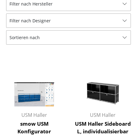
Filter nach Hersteller
Hocker
Bänke & Liegen
Filter nach Designer
Sitzsäcke
Sortieren nach
Gartenstühle
Kinderstühle
Schaukelstühle
Bürodrehstühle
Konferenzstühle
Bürosessel
USM Haller
USM Haller
Einzelteile
smow USM
USM Haller Sideboard
... alle Sitzmöbel
Konfigurator
L, individualisierbar