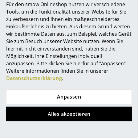
Für den smow Onlineshop nutzen wir verschiedene
Marcel Breuer
Tools, um die Funktionalität unserer Website für Sie
zu verbessern und Ihnen ein maßgeschneidertes
Philippe Starck
Einkaufserlebnis zu bieten. Aus diesem Grund werten
wir bestimmte Daten aus, zum Beispiel, welches Gerät
Verner Panton
Sie zum Besuch unserer Website nutzen. Wenn Sie
... alle Designer A-Z
hiermit nicht einverstanden sind, haben Sie die
LoCa
USM Haller
Möglichkeit, Ihre Einstellungen individuell
Knax
USM Haller
anzupassen. Bitte klicken Sie hierfür auf "Anpassen".
Themen
Rollcontainer mit
ab CHF 130.00
Weitere Informationen finden Sie in unserer
Neu bei smow
Hängeregistratur
ab CHF 91.00
Datenschutzerklärung
.
Limitierter Bestand
ab CHF 1’238.00
Inspiration
Sofort lieferbar
Anpassen
Special Editions
Designklassiker
Alles akzeptieren
Angebot
Special Edition
Frauen im Design