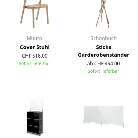
Büro
Arbeitsplatz
Management Büro
Muuto
Schönbuch
Cover Stuhl
Sticks
Konferenzraum
Garderobenständer
CHF 518.00
Empfang
ab CHF 494.00
Sofort lieferbar
Sofort lieferbar
Cafeteria
Branchenlösungen
Sicheres Arbeiten
Hersteller & Designer
Hersteller