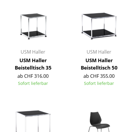
Kleinaufbewahrung
Einzelteile
... alle Aufbewahrungsmöbel
Licht
USM Haller
USM Haller
Hängeleuchten & Deckenleuchten
USM Haller
USM Haller
Tischleuchten
Beistelltisch 35
Beistelltisch 50
ab CHF 316.00
ab CHF 355.00
Schreibtischleuchten
Sofort lieferbar
Sofort lieferbar
Stehleuchten & Leseleuchten
Bodenleuchten
Wandleuchten
Outdoor-Leuchten