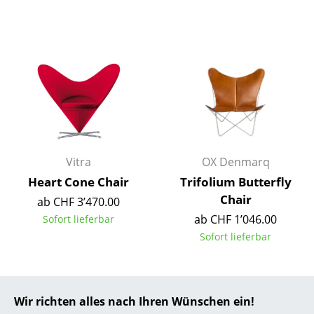
... alle Hersteller A-Z
Designer
Alvar Aalto
Arne Jacobsen
Charles & Ray Eames
Vitra
OX Denmarq
Eero Saarinen
Heart Cone Chair
Trifolium Butterfly
Egon Eiermann
Chair
ab CHF 3’470.00
ab CHF 1’046.00
Sofort lieferbar
Eileen Gray
Sofort lieferbar
Jean Prouvé
Le Corbusier
Wir richten alles nach Ihren Wünschen ein!
Ludwig Mies van der Rohe