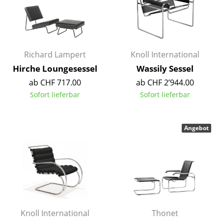
Räume
Zuhause
Richard Lampert
Knoll International
Wohnzimmer
Hirche Loungesessel
Wassily Sessel
Esszimmer
ab CHF 717.00
ab CHF 2’944.00
Schlafzimmer
Sofort lieferbar
Sofort lieferbar
Kinderzimmer
Angebot
Arbeitszimmer
Diele
Badezimmer
Stauraum
Balkon & Garten
Knoll International
Thonet