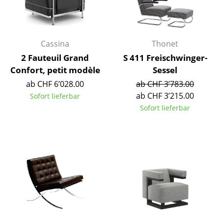
Kleinaufbewahrung
Einzelteile
Cassina
Thonet
... alle Aufbewahrungsmöbel
2 Fauteuil Grand
S 411 Freischwinger-
Confort, petit modèle
Sessel
Licht
ab CHF 6’028.00
ab CHF 3’783.00
Hängeleuchten & Deckenleuchten
ab CHF 3’215.00
Sofort lieferbar
Sofort lieferbar
Tischleuchten
Schreibtischleuchten
Stehleuchten & Leseleuchten
Bodenleuchten
Wandleuchten
Outdoor-Leuchten