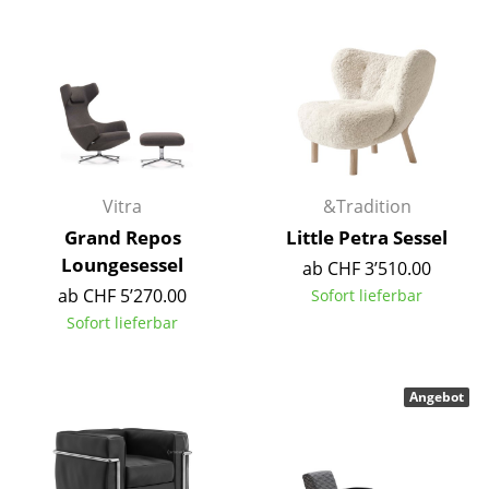
Einzelteile
... alle Tische
Aufbewahren
Regale & Schränke
Bücherregale
Vitra
&Tradition
Grand Repos
Little Petra Sessel
Wandregale
Loungesessel
ab CHF 3’510.00
Sideboards & Kommoden
ab CHF 5’270.00
Sofort lieferbar
Sofort lieferbar
TV Möbel
Beistell- & Rollcontainer
Angebot
Barmöbel
Garderoben