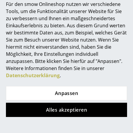
Für den smow Onlineshop nutzen wir verschiedene
Marcel Breuer
Tools, um die Funktionalität unserer Website für Sie
zu verbessern und Ihnen ein maßgeschneidertes
Philippe Starck
Einkaufserlebnis zu bieten. Aus diesem Grund werten
wir bestimmte Daten aus, zum Beispiel, welches Gerät
Verner Panton
Hay
Acapulco Design
Sie zum Besuch unserer Website nutzen. Wenn Sie
... alle Designer A-Z
hiermit nicht einverstanden sind, haben Sie die
About A Lounge Chair
Acapulco Chair Palma
Möglichkeit, Ihre Einstellungen individuell
High AAL 92
CHF 560.00
anzupassen. Bitte klicken Sie hierfür auf "Anpassen".
Themen
Loungestuhl
1 x sofort lieferbar,
Weitere Informationen finden Sie in unserer
ab CHF 1’672.00
Lieferzeit 5-7 Werktage
Neu bei smow
Datenschutzerklärung
.
(Lieferland Schweiz)
Sofort lieferbar
Inspiration
Anpassen
Special Editions
Designklassiker
Alles akzeptieren
Frauen im Design