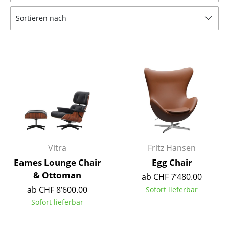
Tische
Sortieren nach
Esstische
Beistelltische
Couchtische
Schreibtische
Sekretäre & PC-Tische
Konferenztische
Vitra
Fritz Hansen
Stehtische & Stehpulte
Eames Lounge Chair
Egg Chair
& Ottoman
ab CHF 7’480.00
Kindertische
ab CHF 8’600.00
Sofort lieferbar
Gartentische
Sofort lieferbar
Servierwagen