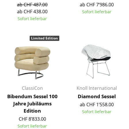
Artemide
ab CHF 487.00
ab CHF 7’986.00
ab CHF 438.00
Cassina
Sofort lieferbar
Sofort lieferbar
Fritz Hansen
HAY
Limited Edition
Knoll International
Louis Poulsen
Muuto
Nils Holger Moormann
ClassiCon
Knoll International
Richard Lampert
Bibendum Sessel 100
Diamond Sessel
Jahre Jubiläums
Thonet
ab CHF 1’558.00
Edition
Sofort lieferbar
USM Haller
CHF 8’833.00
Sofort lieferbar
Vitra