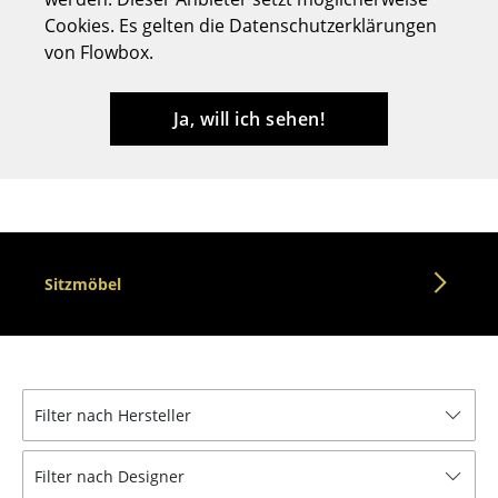
Cookies. Es gelten die Datenschutzerklärungen
Hocker
von Flowbox.
Bänke & Liegen
Sitzsäcke
Ja, will ich sehen!
Gartenstühle
Kinderstühle
Schaukelstühle
Sitzmöbel
Bürodrehstühle
Konferenzstühle
Bürosessel
Filter nach Hersteller
Einzelteile
... alle Sitzmöbel
Filter nach Designer