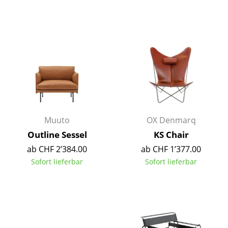
Spiegel
Figuren & Miniaturen
Vasen
Tabletts
Büroutensilien
Aufbewahrungsboxen
Muuto
OX Denmarq
Outline Sessel
KS Chair
Decken
ab CHF 2’384.00
ab CHF 1’377.00
Kissen
Sofort lieferbar
Sofort lieferbar
Teppiche
Vorhänge
... alle Accessoires