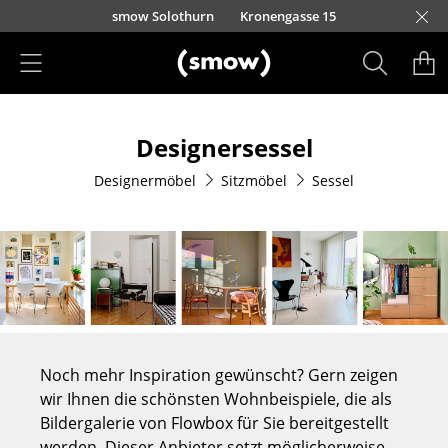
Direkt zum Inhalt
smow Solothurn
Kronengasse 15
Produkte
Designersessel
Sitzmöbel
Designermöbel
Sitzmöbel
Sessel
Esszimmerstühle
Sofas
Sessel
Loungesessel
Stühle
Noch mehr Inspiration gewünscht? Gern zeigen
Freischwinger
wir Ihnen die schönsten Wohnbeispiele, die als
Bildergalerie von Flowbox für Sie bereitgestellt
Barhocker
werden. Dieser Anbieter setzt möglicherweise