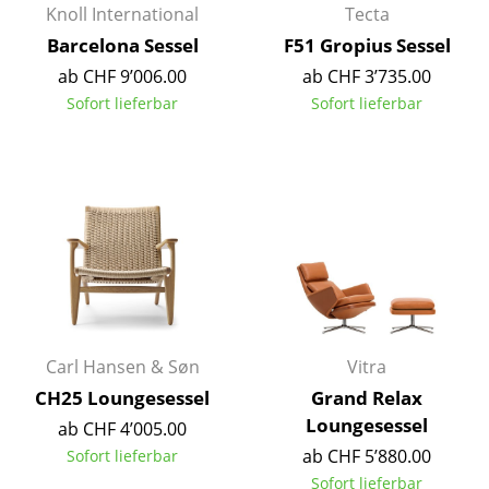
Knoll International
Tecta
Akkuleuchten
Barcelona Sessel
F51 Gropius Sessel
... alle Leuchten
ab CHF 9’006.00
ab CHF 3’735.00
Sofort lieferbar
Sofort lieferbar
Betten
Doppelbetten
Einzelbetten
Stapelbetten
Kinderbetten
Nachttische & Bettzubehör
Carl Hansen & Søn
Vitra
... alle Betten
CH25 Loungesessel
Grand Relax
Loungesessel
ab CHF 4’005.00
Accessoires
ab CHF 5’880.00
Sofort lieferbar
Uhren
Sofort lieferbar