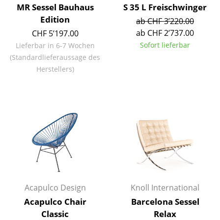
MR Sessel Bauhaus
S 35 L Freischwinger
Büro
Edition
ab CHF 3’220.00
ab CHF 2’737.00
CHF 5’197.00
Arbeitsplatz
Sofort lieferbar
Lieferbar in 6-7 Wochen
Management Büro
(Standardlieferaussage des
Herstellers)
Konferenzraum
Empfang
Cafeteria
Branchenlösungen
Sicheres Arbeiten
Hersteller & Designer
Acapulco Design
Knoll International
Hersteller
Acapulco Chair
Barcelona Sessel
Classic
Relax