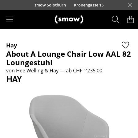
Direkt zum Inhalt
smow Solothurn
Kronengasse 15
Produkte
Hay
Sitzmöbel
About A Lounge Chair Low AAL 82
Esszimmerstühle
Loungestuhl
von Hee Welling & Hay
— ab CHF 1’235.00
Sofas
Sessel
Loungesessel
Stühle
Freischwinger
Barhocker