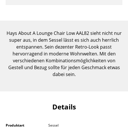
Einzelteile
... alle Tische
Aufbewahren
Hays About A Lounge Chair Low AAL82 sieht nicht nur
super aus, in dem Sessel lässt es sich auch herrlich
Regale & Schränke
entspannen. Sein dezenter Retro-Look passt
Bücherregale
hervorragend in moderne Wohnwelten. Mit den
verschiedenen Kombinationsmöglichkeiten von
Wandregale
Gestell und Bezug sollte für jeden Geschmack etwas
dabei sein.
Sideboards & Kommoden
TV Möbel
Beistell- & Rollcontainer
Details
Barmöbel
Garderoben
Produktart
Sessel