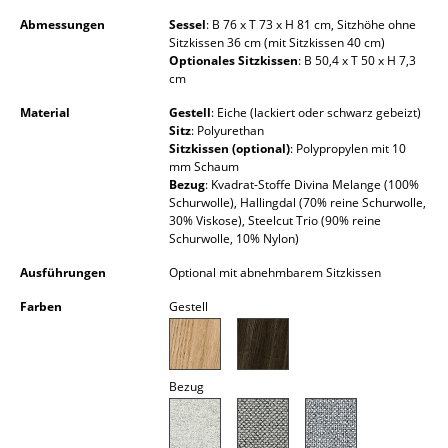
Kleinaufbewahrung
Abmessungen
Sessel
: B 76 x T 73 x H 81 cm, Sitzhöhe ohne
Sitzkissen 36 cm (mit Sitzkissen 40 cm)
Einzelteile
Optionales Sitzkissen
: B 50,4 x T 50 x H 7,3
cm
... alle Aufbewahrungsmöbel
Material
Gestell
: Eiche (lackiert oder schwarz gebeizt)
Sitz
: Polyurethan
Licht
Sitzkissen (optional)
: Polypropylen mit 10
mm Schaum
Hängeleuchten & Deckenleuchten
Bezug
: Kvadrat-Stoffe Divina Melange (100%
Schurwolle), Hallingdal (70% reine Schurwolle,
30% Viskose), Steelcut Trio (90% reine
Tischleuchten
Schurwolle, 10% Nylon)
Schreibtischleuchten
Ausführungen
Optional mit abnehmbarem Sitzkissen
Stehleuchten & Leseleuchten
Farben
Gestell
Bodenleuchten
Wandleuchten
Bezug
Outdoor-Leuchten