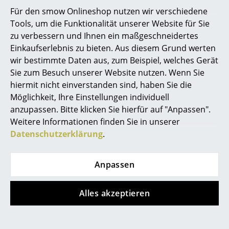
Für den smow Onlineshop nutzen wir verschiedene
Spiegel
Tools, um die Funktionalität unserer Website für Sie
Beliebte Varianten
Figuren & Miniaturen
zu verbessern und Ihnen ein maßgeschneidertes
Einkaufserlebnis zu bieten. Aus diesem Grund werten
Vasen
wir bestimmte Daten aus, zum Beispiel, welches Gerät
Sie zum Besuch unserer Website nutzen. Wenn Sie
Tabletts
hiermit nicht einverstanden sind, haben Sie die
Büroutensilien
Möglichkeit, Ihre Einstellungen individuell
anzupassen. Bitte klicken Sie hierfür auf "Anpassen".
Aufbewahrungsboxen
Weitere Informationen finden Sie in unserer
Datenschutzerklärung
.
Decken
Hay
Hay
Kissen
About A Lounge Chair
About A Lounge Chair
Anpassen
Low AAL 82
Low AAL 82
Teppiche
Loungestuhl, Divina
Loungestuhl,
Alles akzeptieren
Vorhänge
Melange 120 -
Hallingdal 116 -
hellgrau, Eiche
warmgrau, Eiche
... alle Accessoires
schwarz lackiert,
schwarz lackiert, Mit