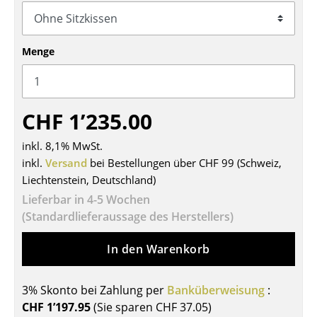
Tische
Esstische
Menge
Beistelltische
Couchtische
CHF 1’235.00
Schreibtische
inkl. 8,1% MwSt.
Sekretäre & PC-Tische
inkl.
Versand
bei Bestellungen über CHF 99 (Schweiz,
Liechtenstein, Deutschland)
Konferenztische
Lieferbar in 4-5 Wochen
(Standardlieferaussage des Herstellers)
Stehtische & Stehpulte
Kindertische
In den Warenkorb
Gartentische
3% Skonto bei Zahlung per
Banküberweisung
:
Servierwagen
CHF 1’197.95
(Sie sparen
CHF 37.05
)