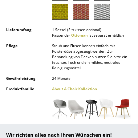
Akkuleuchten
... alle Leuchten
Lieferumfang
1 Sessel (Sitzkissen optional)
Betten
Passender
Ottoman
ist separat erhältlich
Doppelbetten
Pflege
Staub und Flusen können einfach mit
Polsterdüse abgesaugt werden. Zur
Einzelbetten
Behandlung von Flecken nutzen Sie bitte ein
feuchtes Tuch und ein mildes, neutrales
Reinigungsmittel.
Stapelbetten
Gewährleistung
24 Monate
Kinderbetten
Produktfamilie
About A Chair Kollektion
Nachttische & Bettzubehör
... alle Betten
Accessoires
Uhren
Wir richten alles nach Ihren Wünschen ein!