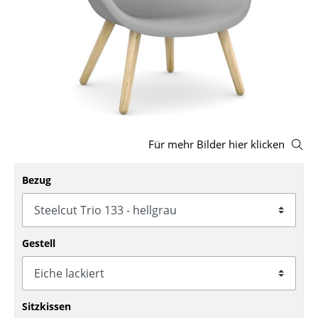
Hocker
Bänke & Liegen
Sitzsäcke
Gartenstühle
Kinderstühle
Für mehr Bilder hier klicken
Schaukelstühle
Bezug
Bürodrehstühle
Konferenzstühle
Gestell
Bürosessel
Einzelteile
... alle Sitzmöbel
Sitzkissen