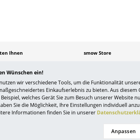
Kinderzimmer
Arbeitszimmer
Diele
Badezimmer
Stauraum
Balkon & Garten
eten Ihnen
smow Store
Hersteller
Designer
enlosen Versand nach
Solothurn
tschland
hren Wünschen ein!
Artemide
Alvar Aalto
elle Lieferung
tzen wir verschiedene Tools, um die Funktionalität unsere
Cassina
Arne Jacobsen
age Rückgaberecht
maßgeschneidertes Einkaufserlebnis zu bieten. Aus diesem
önliche Ansprechpartner
Fritz Hansen
Charles & Ray Eames
Beispiel, welches Gerät Sie zum Besuch unserer Website nu
ere Zahlung durch SSL-
HAY
Eero Saarinen
chlüsselung
aben Sie die Möglichkeit, Ihre Einstellungen individuell anzu
Knoll International
Egon Eiermann
enschutz
itere Informationen finden Sie in unserer
Datenschutzerkl
Louis Poulsen
Eileen Gray
Muuto
Jean Prouvé
e Bezahlung
Sie finden uns auch bei
Anpassen
Nils Holger Moormann
Le Corbusier