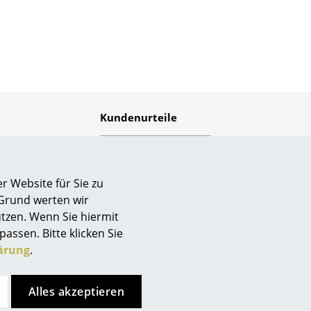
Empfang
Cafeteria
Branchenlösungen
Sicheres Arbeiten
Kundenurteile
Das Original
r Website für Sie zu
 Grund werten wir
tzen. Wenn Sie hiermit
passen. Bitte klicken Sie
ärung
.
smow.ch
ist durchschnittlich
mit
5
von
5
Sternen
bewertet, basierend auf
5
Alles akzeptieren
Kunden-Bewertungen von
Trusted Shops.