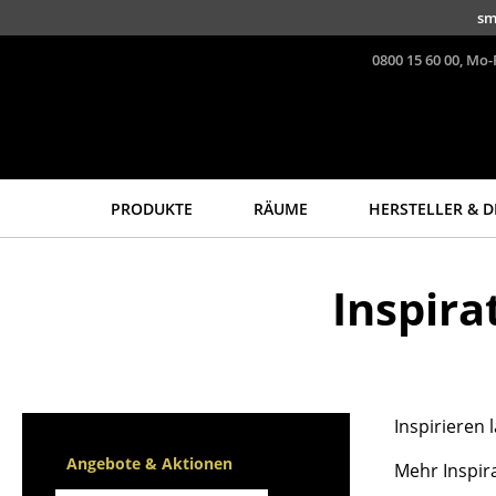
Direkt zum Inhalt
sm
0800 15 60 00, Mo-
PRODUKTE
RÄUME
HERSTELLER & D
Sitzmöbel
Tische
Inspir
Esszimmerstühle
Esstische
Sofas
Beistelltische
Sessel
Couchtische
Loungesessel
Schreibtische
Stühle
Sekretäre & PC-Tische
Inspirieren
Freischwinger
Konferenztische
Angebote & Aktionen
Mehr Inspir
Barhocker
Stehtische &