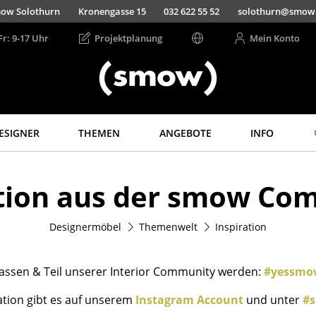
ow Solothurn
Kronengasse 15
032 622 55 52
solothurn@smow
Fr: 9-17 Uhr
Projektplanung
Mein Konto
ESIGNER
THEMEN
ANGEBOTE
INFO
Aufbewahren
Licht
ation aus der smow Co
Regale & Schränke
Hängeleuchten &
Deckenleuchten
Bücherregale
Tischleuchten
Designermöbel
Themenwelt
Inspiration
Wandregale
Schreibtischleuchten
Sideboards &
Kommoden
Stehleuchten &
 lassen & Teil unserer Interior Community werden:
#yessmo
Leseleuchten
TV Möbel
Bodenleuchten
ation gibt es auf unserem
Instagram Account
und unter
#
Beistell- &
Rollcontainer
Wandleuchten