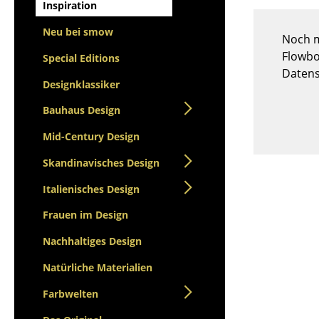
Stehpulte
Inspiration
Hocker
Kindertische
Bänke & Liegen
Neu bei smow
Noch m
Gartentische
Sitzsäcke
Flowbo
Special Editions
Servierwagen
Gartenstühle
Datens
Einzelteile
Designklassiker
Kinderstühle
... alle Tische
Schaukelstühle
Bauhaus Design
Bürodrehstühle
Mid-Century Design
Konferenzstühle
Skandinavisches Design
Bürosessel
Einzelteile
Italienisches Design
... alle Sitzmöbel
Frauen im Design
Nachhaltiges Design
Natürliche Materialien
Farbwelten