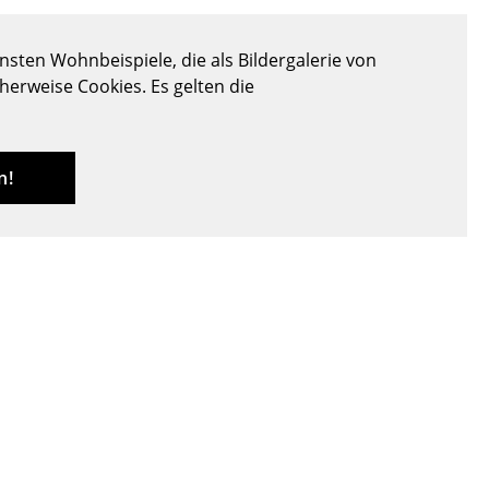
Decken
Kissen
sten Wohnbeispiele, die als Bildergalerie von
Teppiche
cherweise Cookies. Es gelten die
Vorhänge
... alle Accessoires
n!
Büro
Arbeitsplatz
Management Büro
Konferenzraum