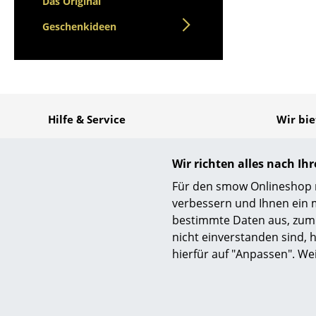
Das Original
Geschenkideen
Hilfe & Service
Wir bi
Kontakt
Kost
Deu
Bezahlung
Wir richten alles nach I
Schn
Versand
Für den smow Onlineshop nu
30 T
FAQ
verbessern und Ihnen ein 
Pers
Rückgabe & Umtausch
bestimmte Daten aus, zum 
Sich
Unsere Vorteile auf einen Blick
Vers
nicht einverstanden sind, h
USM Anfertigung nach Maß
Dat
hierfür auf "Anpassen". We
smow
Sicher
Über uns