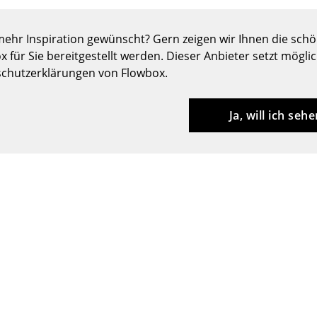
Barmöbel
Outdoor-Leuchten
Garderoben
Akkuleuchten
ehr Inspiration gewünscht? Gern zeigen wir Ihnen die schön
x für Sie bereitgestellt werden. Dieser Anbieter setzt mögli
Kleinaufbewahrung
... alle Leuchten
chutzerklärungen von Flowbox.
Einzelteile
... alle Aufbewahrungsmöbel
Ja, will ich sehe
USM Haller Konfigurator
Zuhause
Wohnzimmer
Esszimmer
Schlafzimmer