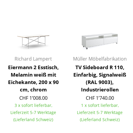
Spiegel
Figuren & Miniaturen
Vasen
Tabletts
Büroutensilien
Richard Lampert
Müller Möbelfabrikation
Eiermann 2 Esstisch,
TV Sideboard R 110,
Aufbewahrungsboxen
Melamin weiß mit
Einfarbig, Signalweiß
Decken
Eichekante, 200 x 90
(RAL 9003),
cm, chrom
Industrierollen
Kissen
CHF 1’008.00
CHF 1’740.00
Teppiche
3 x sofort lieferbar,
1 x sofort lieferbar,
Lieferzeit 5-7 Werktage
Lieferzeit 5-7 Werktage
Vorhänge
(Lieferland Schweiz)
(Lieferland Schweiz)
... alle Accessoires