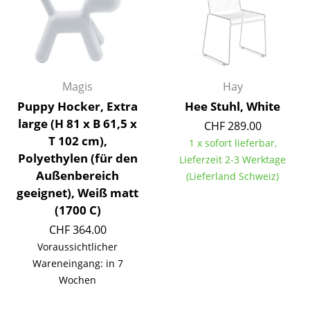
Akkuleuchten
... alle Leuchten
Betten
Magis
Hay
Doppelbetten
Puppy Hocker, Extra
Hee Stuhl, White
large (H 81 x B 61,5 x
CHF 289.00
Einzelbetten
T 102 cm),
1 x sofort lieferbar,
Stapelbetten
Polyethylen (für den
Lieferzeit 2-3 Werktage
Außenbereich
(Lieferland Schweiz)
Kinderbetten
geeignet), Weiß matt
(1700 C)
Nachttische & Bettzubehör
CHF 364.00
... alle Betten
Voraussichtlicher
Wareneingang: in 7
Accessoires
Wochen
Uhren