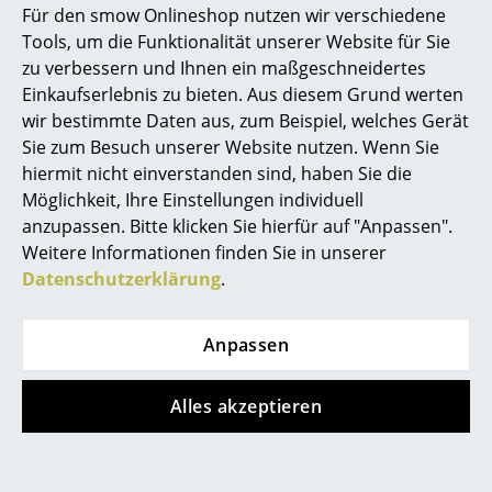
Für den smow Onlineshop nutzen wir verschiedene
Marcel Breuer
Tools, um die Funktionalität unserer Website für Sie
zu verbessern und Ihnen ein maßgeschneidertes
Philippe Starck
Petite Friture
Knoll International
Einkaufserlebnis zu bieten. Aus diesem Grund werten
wir bestimmte Daten aus, zum Beispiel, welches Gerät
Verner Panton
Week-End Hocker,
Diamond Sessel, mit
Sie zum Besuch unserer Website nutzen. Wenn Sie
Weiß
Sitzkissen, Rilsan-
... alle Designer A-Z
hiermit nicht einverstanden sind, haben Sie die
Schutzbeschichtung
CHF 308.00
Möglichkeit, Ihre Einstellungen individuell
weiß, Vinyl weiß
Lieferbar in 3-4 Wochen
anzupassen. Bitte klicken Sie hierfür auf "Anpassen".
Themen
(Standardlieferaussage des
CHF 1’644.00
Weitere Informationen finden Sie in unserer
Herstellers)
Voraussichtlicher
Neu bei smow
Datenschutzerklärung
.
Wareneingang: in 7
Inspiration
Wochen
Anpassen
Special Editions
Designklassiker
Alles akzeptieren
Frauen im Design