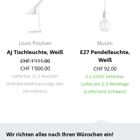
... alle Hersteller A-Z
Designer
Alvar Aalto
Louis Poulsen
Muuto
Arne Jacobsen
AJ Tischleuchte, Weiß
E27 Pendelleuchte,
Weiß
CHF 1’111.00
Charles & Ray Eames
CHF 1’000.00
CHF 92.00
Eero Saarinen
Lieferbar in 2 Wochen
3 x sofort lieferbar,
(Standardlieferaussage des
Lieferzeit 2-3 Werktage
Egon Eiermann
Herstellers)
(Lieferland Schweiz)
Eileen Gray
Jean Prouvé
Le Corbusier
Wir richten alles nach Ihren Wünschen ein!
Ludwig Mies van der Rohe