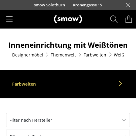
Direkt zum Inhalt
smow Solothurn
Kronengasse 15
Produkte
Inneneinrichtung mit Weißtönen
Sitzmöbel
Designermöbel
Themenwelt
Farbwelten
Weiß
Esszimmerstühle
Sofas
Sessel
Farbwelten
Loungesessel
Stühle
Freischwinger
Filter nach Hersteller
Barhocker