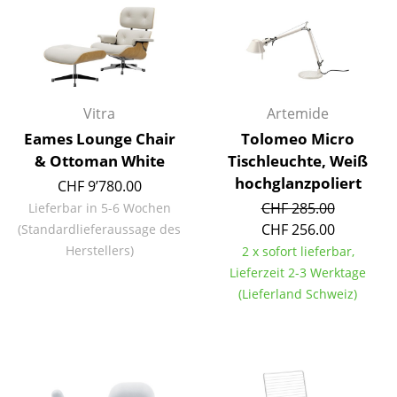
Kleinaufbewahrung
Einzelteile
... alle Aufbewahrungsmöbel
Vitra
Artemide
Licht
Eames Lounge Chair
Tolomeo Micro
& Ottoman White
Tischleuchte, Weiß
Hängeleuchten & Deckenleuchten
hochglanzpoliert
CHF 9’780.00
Tischleuchten
CHF 285.00
Lieferbar in 5-6 Wochen
CHF 256.00
(Standardlieferaussage des
Schreibtischleuchten
Herstellers)
2 x sofort lieferbar,
Stehleuchten & Leseleuchten
Lieferzeit 2-3 Werktage
(Lieferland Schweiz)
Bodenleuchten
Wandleuchten
Outdoor-Leuchten