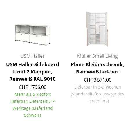
Büro
Arbeitsplatz
Management Büro
Konferenzraum
USM Haller
Müller Small Living
Empfang
USM Haller Sideboard
Plane Kleiderschrank,
Cafeteria
L mit 2 Klappen,
Reinweiß lackiert
Reinweiß RAL 9010
Branchenlösungen
CHF 3’571.00
CHF 1’796.00
Lieferbar in 3-5 Wochen
Sicheres Arbeiten
(Standardlieferaussage des
Mehr als 5 x sofort
Herstellers)
lieferbar, Lieferzeit 5-7
Hersteller & Designer
Werktage (Lieferland
Schweiz)
Hersteller