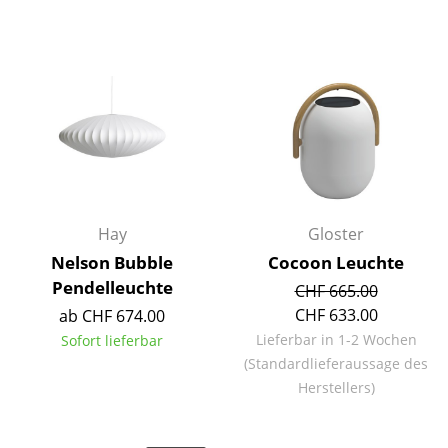
Tische
Esstische
Beistelltische
Couchtische
Schreibtische
Sekretäre & PC-Tische
Hay
Gloster
Nelson Bubble
Cocoon Leuchte
Konferenztische
Pendelleuchte
CHF 665.00
Stehtische & Stehpulte
CHF 633.00
ab CHF 674.00
Lieferbar in 1-2 Wochen
Sofort lieferbar
Kindertische
(Standardlieferaussage des
Gartentische
Herstellers)
Servierwagen