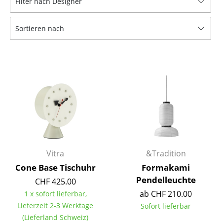
Filter nach Designer
Hocker
Sortieren nach
Bänke & Liegen
Sitzsäcke
Gartenstühle
Kinderstühle
Schaukelstühle
Bürodrehstühle
Konferenzstühle
Vitra
&Tradition
Cone Base Tischuhr
Formakami
Bürosessel
Pendelleuchte
CHF 425.00
Einzelteile
ab CHF 210.00
1 x sofort lieferbar,
Lieferzeit 2-3 Werktage
Sofort lieferbar
... alle Sitzmöbel
(Lieferland Schweiz)