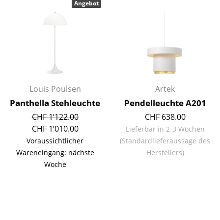
Angebot
Einzelteile
... alle Tische
Aufbewahren
Regale & Schränke
Louis Poulsen
Artek
Bücherregale
Panthella Stehleuchte
Pendelleuchte A201
Wandregale
CHF 1’122.00
CHF 638.00
CHF 1’010.00
Lieferbar in 2-3 Wochen
Sideboards & Kommoden
Voraussichtlicher
(Standardlieferaussage des
TV Möbel
Wareneingang: nächste
Herstellers)
Woche
Beistell- & Rollcontainer
Barmöbel
Garderoben