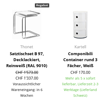
Angebot
Räume
Zuhause
Wohnzimmer
Esszimmer
Schlafzimmer
Thonet
Kartell
Satztischset B 97,
Componibili
Kinderzimmer
Decklackiert,
Container rund 3
Reinweiß (RAL 9010)
Fächer, Weiß
Arbeitszimmer
CHF 1’573.00
CHF 170.00
Diele
CHF 1’337.00
Mehr als 5 x sofort
Voraussichtlicher
lieferbar, Lieferzeit 2-3
Badezimmer
Wareneingang: in 6
Werktage (Lieferland
Stauraum
Wochen
Schweiz)
Balkon & Garten