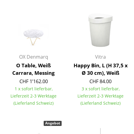
Artemide
Cassina
Fritz Hansen
HAY
Knoll International
OX Denmarq
Vitra
Louis Poulsen
O Table, Weiß
Happy Bin, L (H 37,5 x
Muuto
Carrara, Messing
Ø 30 cm), Weiß
CHF 1’162.00
CHF 84.00
Nils Holger Moormann
1 x sofort lieferbar,
3 x sofort lieferbar,
Richard Lampert
Lieferzeit 2-3 Werktage
Lieferzeit 2-3 Werktage
(Lieferland Schweiz)
(Lieferland Schweiz)
Thonet
USM Haller
Angebot
Vitra