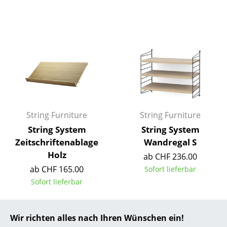
... alle Hersteller A-Z
Designer
Alvar Aalto
Arne Jacobsen
Charles & Ray Eames
String Furniture
String Furniture
Eero Saarinen
String System
String System
Zeitschriftenablage
Wandregal S
Egon Eiermann
Holz
ab CHF 236.00
Eileen Gray
ab CHF 165.00
Sofort lieferbar
Sofort lieferbar
Jean Prouvé
Le Corbusier
Wir richten alles nach Ihren Wünschen ein!
Ludwig Mies van der Rohe