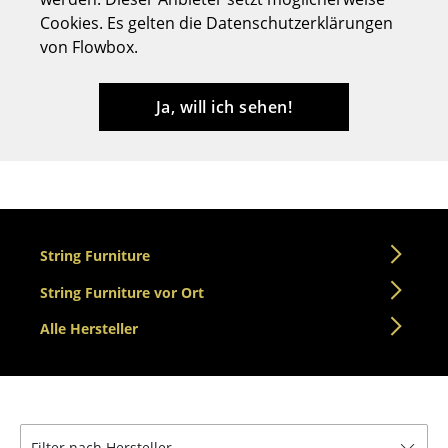
Cookies. Es gelten die Datenschutzerklärungen
Hocker
von Flowbox.
Bänke & Liegen
Sitzsäcke
Ja, will ich sehen!
Gartenstühle
Kinderstühle
Schaukelstühle
String Furniture
Bürodrehstühle
String Furniture vor Ort
Konferenzstühle
Alle Hersteller
Bürosessel
Einzelteile
... alle Sitzmöbel
Filter nach Hersteller