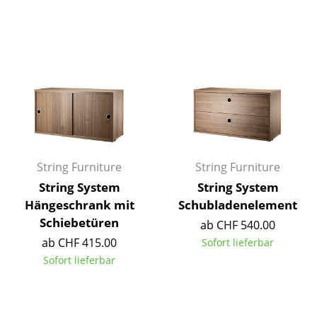
Kleinaufbewahrung
Einzelteile
... alle Aufbewahrungsmöbel
Licht
Hängeleuchten & Deckenleuchten
Tischleuchten
String Furniture
String Furniture
String System
String System
Schreibtischleuchten
Hängeschrank mit
Schubladenelement
Stehleuchten & Leseleuchten
Schiebetüren
ab CHF 540.00
ab CHF 415.00
Sofort lieferbar
Bodenleuchten
Sofort lieferbar
Wandleuchten
Outdoor-Leuchten