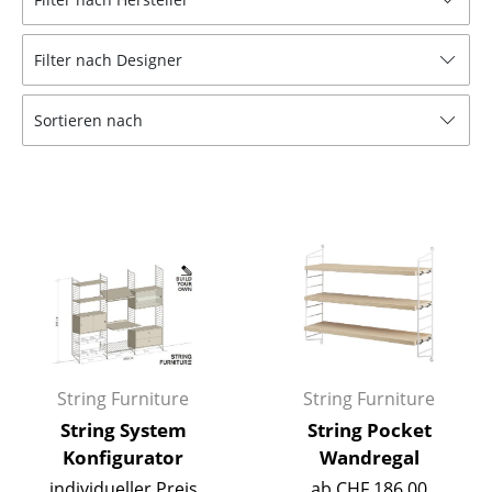
Tische
Filter nach Designer
Esstische
Beistelltische
Sortieren nach
Couchtische
Schreibtische
Sekretäre & PC-Tische
Konferenztische
Stehtische & Stehpulte
Kindertische
String Furniture
String Furniture
Gartentische
String System
String Pocket
Konfigurator
Wandregal
Servierwagen
individueller Preis
ab CHF 186.00