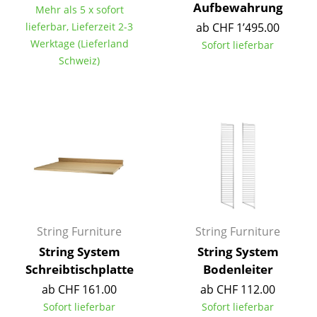
Artemide
Aufbewahrung
Mehr als 5 x sofort
lieferbar, Lieferzeit 2-3
ab CHF 1’495.00
Cassina
Werktage (Lieferland
Sofort lieferbar
Fritz Hansen
Schweiz)
HAY
Knoll International
Louis Poulsen
Muuto
Nils Holger Moormann
Richard Lampert
String Furniture
String Furniture
String System
String System
Thonet
Schreibtischplatte
Bodenleiter
USM Haller
ab CHF 161.00
ab CHF 112.00
Sofort lieferbar
Sofort lieferbar
Vitra