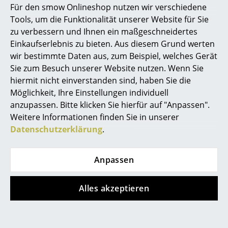
Für den smow Onlineshop nutzen wir verschiedene
Marcel Breuer
Tools, um die Funktionalität unserer Website für Sie
zu verbessern und Ihnen ein maßgeschneidertes
Philippe Starck
Einkaufserlebnis zu bieten. Aus diesem Grund werten
wir bestimmte Daten aus, zum Beispiel, welches Gerät
Verner Panton
Sie zum Besuch unserer Website nutzen. Wenn Sie
String Furniture
String Furniture
... alle Designer A-Z
hiermit nicht einverstanden sind, haben Sie die
String System
String System
Möglichkeit, Ihre Einstellungen individuell
Hängeschrank mit
Zeitschriftenablage
anzupassen. Bitte klicken Sie hierfür auf "Anpassen".
Themen
Vitrinenschiebetüren
Metall
Weitere Informationen finden Sie in unserer
Neu bei smow
Datenschutzerklärung
.
ab CHF 478.00
CHF 93.00
Sofort lieferbar
Sofort lieferbar
Inspiration
Anpassen
Special Editions
Designklassiker
Alles akzeptieren
Frauen im Design