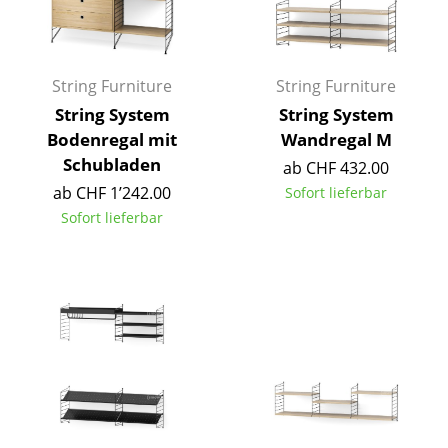
Spiegel
Figuren & Miniaturen
String Furniture
String Furniture
Vasen
String System
String System
Bodenregal mit
Wandregal M
Tabletts
Schubladen
ab CHF 432.00
Büroutensilien
ab CHF 1’242.00
Sofort lieferbar
Sofort lieferbar
Aufbewahrungsboxen
Decken
Kissen
Teppiche
Vorhänge
... alle Accessoires