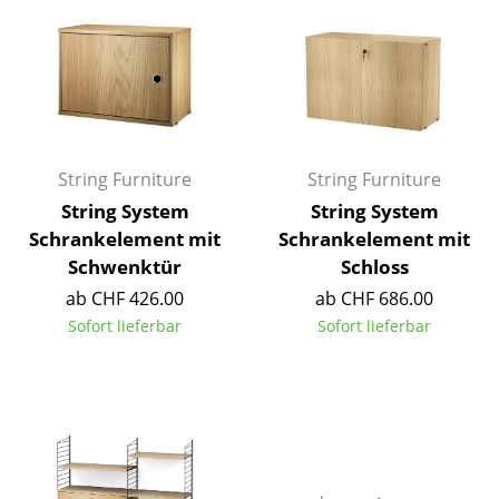
Akkuleuchten
... alle Leuchten
Betten
Doppelbetten
String Furniture
String Furniture
Einzelbetten
String System
String System
Schrankelement mit
Schrankelement mit
Stapelbetten
Schwenktür
Schloss
Kinderbetten
ab CHF 426.00
ab CHF 686.00
Sofort lieferbar
Sofort lieferbar
Nachttische & Bettzubehör
... alle Betten
Accessoires
Uhren