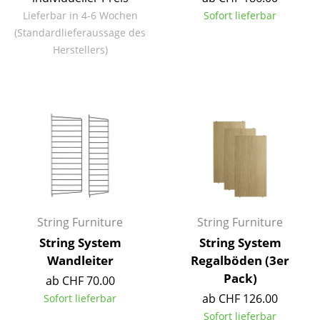
Einzelteile
Lieferbar in 4-6 Wochen
Sofort lieferbar
(Standardlieferaussage des
... alle Tische
Herstellers)
Aufbewahren
Regale & Schränke
Bücherregale
Wandregale
Sideboards & Kommoden
TV Möbel
String Furniture
String Furniture
String System
String System
Beistell- & Rollcontainer
Wandleiter
Regalböden (3er
Barmöbel
Pack)
ab CHF 70.00
ab CHF 126.00
Sofort lieferbar
Garderoben
Sofort lieferbar