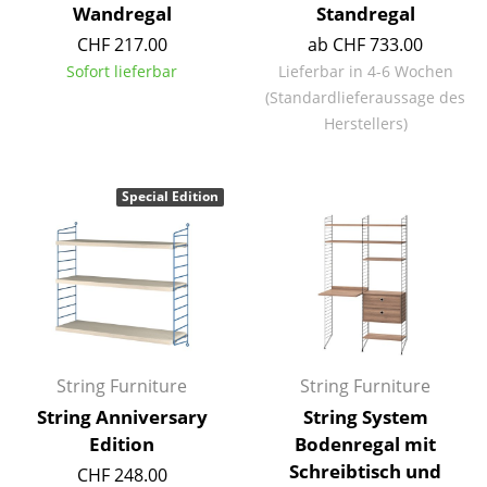
Wandregal
Standregal
Büro
CHF 217.00
ab CHF 733.00
Sofort lieferbar
Lieferbar in 4-6 Wochen
Arbeitsplatz
(Standardlieferaussage des
Management Büro
Herstellers)
Konferenzraum
Special Edition
Empfang
Cafeteria
Branchenlösungen
Sicheres Arbeiten
String Furniture
String Furniture
Hersteller & Designer
String Anniversary
String System
Edition
Bodenregal mit
Hersteller
Schreibtisch und
CHF 248.00