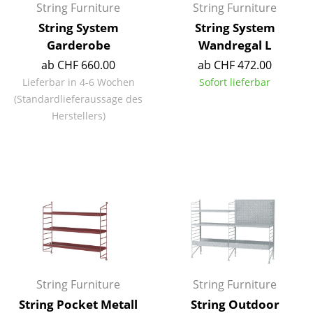
String Furniture
String Furniture
Räume
String System
String System
Garderobe
Wandregal L
Zuhause
ab CHF 660.00
ab CHF 472.00
Wohnzimmer
Lieferbar in 4-6 Wochen
Sofort lieferbar
(Standardlieferaussage des
Esszimmer
Herstellers)
Schlafzimmer
Kinderzimmer
Arbeitszimmer
Diele
Badezimmer
Stauraum
String Furniture
String Furniture
Balkon & Garten
String Pocket Metall
String Outdoor