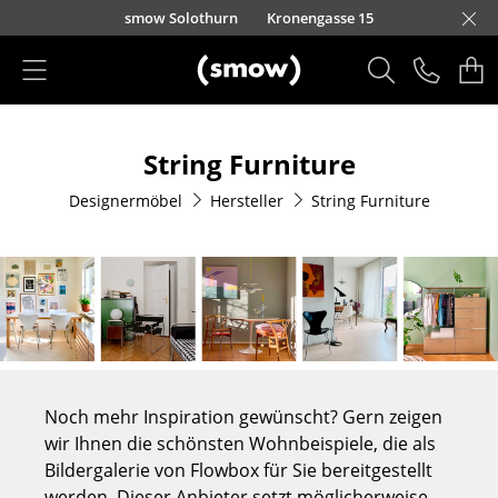
Direkt zum Inhalt
smow Solothurn
Kronengasse 15
Produkte
String Furniture
Sitzmöbel
Designermöbel
Hersteller
String Furniture
Esszimmerstühle
Sofas
Sessel
Loungesessel
Stühle
Noch mehr Inspiration gewünscht? Gern zeigen
Freischwinger
wir Ihnen die schönsten Wohnbeispiele, die als
Bildergalerie von Flowbox für Sie bereitgestellt
Barhocker
werden. Dieser Anbieter setzt möglicherweise