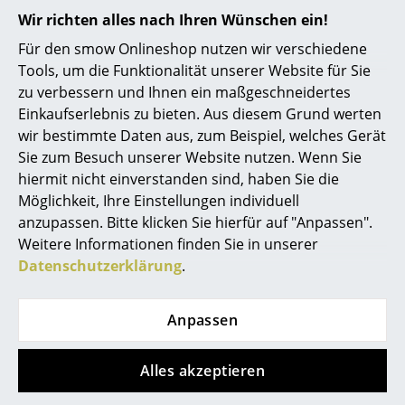
Akkuleuchten
Wir richten alles nach Ihren Wünschen ein!
smow verkauft ausschließlich Originale von
Für den smow Onlineshop nutzen wir verschiedene
... alle Leuchten
lizenzierten Herstellern und ist offizieller
Tools, um die Funktionalität unserer Website für Sie
Handelspartner von OK Design.
zu verbessern und Ihnen ein maßgeschneidertes
Betten
Einkaufserlebnis zu bieten. Aus diesem Grund werten
Doppelbetten
wir bestimmte Daten aus, zum Beispiel, welches Gerät
Sie zum Besuch unserer Website nutzen. Wenn Sie
Einzelbetten
hiermit nicht einverstanden sind, haben Sie die
Möglichkeit, Ihre Einstellungen individuell
Stapelbetten
anzupassen. Bitte klicken Sie hierfür auf "Anpassen".
Kinderbetten
Weitere Informationen finden Sie in unserer
0800 15 60 00
Datenschutzerklärung
.
Nachttische & Bettzubehör
Mo-Fr: 9-17 Uhr
... alle Betten
Anpassen
Accessoires
Alles akzeptieren
Uhren