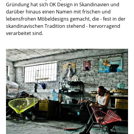
Gründung hat sich OK Design in Skandinavien und
Einzelteile
darüber hinaus einen Namen mit frischen und
... alle Tische
lebensfrohen Möbeldesigns gemacht, die - fest in der
skandinavischen Tradition stehend - hervorragend
Aufbewahren
verarbeitet sind.
Regale & Schränke
Bücherregale
Wandregale
Sideboards & Kommoden
TV Möbel
Beistell- & Rollcontainer
Barmöbel
Garderoben