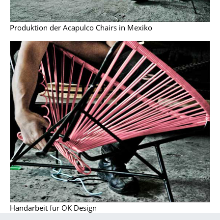
Kleinaufbewahrung
Produktion der Acapulco Chairs in Mexiko
Einzelteile
... alle Aufbewahrungsmöbel
Licht
Hängeleuchten & Deckenleuchten
Tischleuchten
Schreibtischleuchten
Stehleuchten & Leseleuchten
Bodenleuchten
Wandleuchten
Handarbeit für OK Design
Outdoor-Leuchten