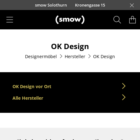
Direkt zum Inhalt
smow Solothurn
Kronengasse 15
Produkte
OK Design
Sitzmöbel
Designermöbel
Hersteller
OK Design
Esszimmerstühle
Sofas
Sessel
OK Design vor Ort
Loungesessel
Alle Hersteller
Stühle
Freischwinger
Barhocker