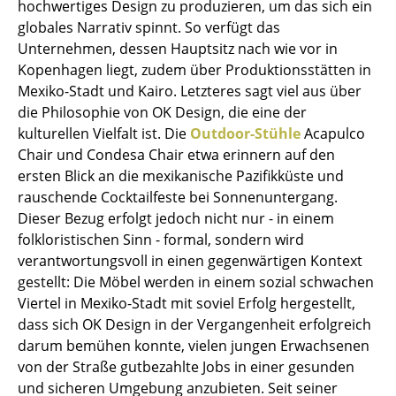
hochwertiges Design zu produzieren, um das sich ein
Tische
globales Narrativ spinnt. So verfügt das
Unternehmen, dessen Hauptsitz nach wie vor in
Esstische
Kopenhagen liegt, zudem über Produktionsstätten in
Mexiko-Stadt und Kairo. Letzteres sagt viel aus über
Beistelltische
die Philosophie von OK Design, die eine der
Couchtische
kulturellen Vielfalt ist. Die
Outdoor-Stühle
Acapulco
Chair und Condesa Chair etwa erinnern auf den
Schreibtische
ersten Blick an die mexikanische Pazifikküste und
rauschende Cocktailfeste bei Sonnenuntergang.
Sekretäre & PC-Tische
Dieser Bezug erfolgt jedoch nicht nur - in einem
Konferenztische
folkloristischen Sinn - formal, sondern wird
verantwortungsvoll in einen gegenwärtigen Kontext
Stehtische & Stehpulte
gestellt: Die Möbel werden in einem sozial schwachen
Viertel in Mexiko-Stadt mit soviel Erfolg hergestellt,
Kindertische
dass sich OK Design in der Vergangenheit erfolgreich
Gartentische
darum bemühen konnte, vielen jungen Erwachsenen
von der Straße gutbezahlte Jobs in einer gesunden
Servierwagen
und sicheren Umgebung anzubieten. Seit seiner