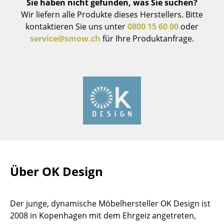
Sie haben nicht gefunden, was Sie suchen?
Hocker
Wir liefern alle Produkte dieses Herstellers. Bitte
kontaktieren Sie uns unter
0800 15 60 00
oder
Bänke & Liegen
service@smow.ch
für Ihre Produktanfrage.
Sitzsäcke
Gartenstühle
Kinderstühle
Schaukelstühle
Bürodrehstühle
Konferenzstühle
Über OK Design
Bürosessel
Einzelteile
Der junge, dynamische Möbelhersteller OK Design ist
... alle Sitzmöbel
2008 in Kopenhagen mit dem Ehrgeiz angetreten,