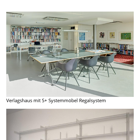
Spiegel
Figuren & Miniaturen
Vasen
Tabletts
Büroutensilien
Aufbewahrungsboxen
Decken
Kissen
Verlagshaus mit S+ Systemmöbel Regalsystem
Teppiche
Vorhänge
... alle Accessoires