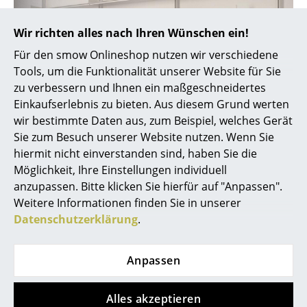
Räume
Wir richten alles nach Ihren Wünschen ein!
Zuhause
Für den smow Onlineshop nutzen wir verschiedene
Tools, um die Funktionalität unserer Website für Sie
Wohnzimmer
zu verbessern und Ihnen ein maßgeschneidertes
Einkaufserlebnis zu bieten. Aus diesem Grund werten
Esszimmer
wir bestimmte Daten aus, zum Beispiel, welches Gerät
Schlafzimmer
Sie zum Besuch unserer Website nutzen. Wenn Sie
hiermit nicht einverstanden sind, haben Sie die
Kinderzimmer
Individuell konfigurierbares S+ Regalsystem M in der
Möglichkeit, Ihre Einstellungen individuell
Kanzlei BBG Bremen
anzupassen. Bitte klicken Sie hierfür auf "Anpassen".
Arbeitszimmer
Weitere Informationen finden Sie in unserer
Diele
Datenschutzerklärung
.
Badezimmer
Anpassen
Stauraum
Balkon & Garten
Alles akzeptieren