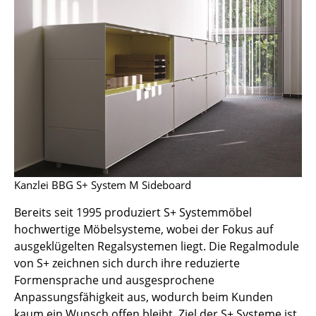
Hocker
Bänke & Liegen
Sitzsäcke
Gartenstühle
Kinderstühle
Schaukelstühle
Kanzlei BBG S+ System M Sideboard
Bürodrehstühle
Bereits seit 1995 produziert S+ Systemmöbel
Konferenzstühle
hochwertige Möbelsysteme, wobei der Fokus auf
Bürosessel
ausgeklügelten Regalsystemen liegt. Die Regalmodule
von S+ zeichnen sich durch ihre reduzierte
Einzelteile
Formensprache und ausgesprochene
Anpassungsfähigkeit aus, wodurch beim Kunden
... alle Sitzmöbel
kaum ein Wunsch offen bleibt. Ziel der S+ Systeme ist