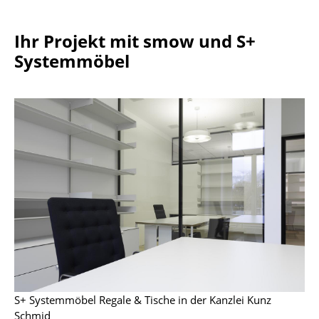
Kleinaufbewahrung
Ihr Projekt mit smow und S+
Einzelteile
Systemmöbel
... alle Aufbewahrungsmöbel
Licht
Hängeleuchten & Deckenleuchten
Tischleuchten
Schreibtischleuchten
Stehleuchten & Leseleuchten
Bodenleuchten
Wandleuchten
S+ Systemmöbel Regale & Tische in der Kanzlei Kunz
Outdoor-Leuchten
Schmid