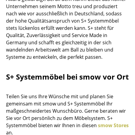
Einzelteile
Unternehmen seinem Motto treu und produziert
nach wie vor ausschließlich in Deutschland, sodass
... alle Tische
der hohe Qualitätsanspruch von S+ Systemmöbel
stets lückenlos erfüllt werden kann. S+ steht für
Aufbewahren
Qualität, Zuverlässigkeit und Service Made in
Germany und schafft es gleichzeitig in der sich
Regale & Schränke
wandelnden Arbeitswelt am Ball zu bleiben und
Bücherregale
Systeme zu entwickeln, die perfekt passen.
Wandregale
S+ Systemmöbel bei smow vor Ort
Sideboards & Kommoden
TV Möbel
Teilen Sie uns Ihre Wünsche mit und planen Sie
gemeinsam mit smow und S+ Systemmöbel Ihr
Beistell- & Rollcontainer
maßgeschneidertes Wunschbüro. Gerne beraten wir
Barmöbel
Sie vor Ort persönlich zu dem Möbelsystem. S+
Systemmöbel bieten wir Ihnen in diesen
smow Stores
Garderoben
an.