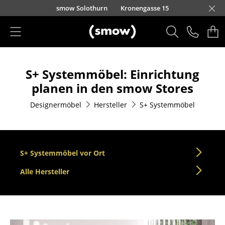
Direkt zum Inhalt
smow Solothurn
Kronengasse 15
Produkte
S+ Systemmöbel: Einrichtung
Sitzmöbel
planen in den smow Stores
Esszimmerstühle
Designermöbel
Hersteller
S+ Systemmöbel
Sofas
Sessel
S+ Systemmöbel vor Ort
Loungesessel
Alle Hersteller
Stühle
Freischwinger
Barhocker