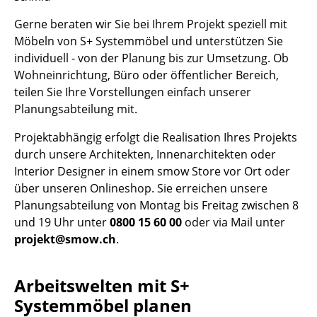
Akkuleuchten
Gerne beraten wir Sie bei Ihrem Projekt speziell mit
Möbeln von S+ Systemmöbel und unterstützen Sie
... alle Leuchten
individuell - von der Planung bis zur Umsetzung. Ob
Wohneinrichtung, Büro oder öffentlicher Bereich,
Betten
teilen Sie Ihre Vorstellungen einfach unserer
Doppelbetten
Planungsabteilung mit.
Einzelbetten
Projektabhängig erfolgt die Realisation Ihres Projekts
durch unsere Architekten, Innenarchitekten oder
Stapelbetten
Interior Designer in einem smow Store vor Ort oder
über unseren Onlineshop. Sie erreichen unsere
Kinderbetten
Planungsabteilung von Montag bis Freitag zwischen 8
Nachttische & Bettzubehör
und 19 Uhr unter
0800 15 60 00
oder via Mail unter
projekt@smow.ch
.
... alle Betten
Accessoires
Arbeitswelten mit S+
Systemmöbel planen
Uhren