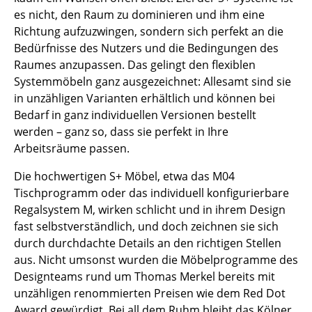
es nicht, den Raum zu dominieren und ihm eine
Tische
Richtung aufzuzwingen, sondern sich perfekt an die
Esstische
Bedürfnisse des Nutzers und die Bedingungen des
Raumes anzupassen. Das gelingt den flexiblen
Beistelltische
Systemmöbeln ganz ausgezeichnet: Allesamt sind sie
in unzähligen Varianten erhältlich und können bei
Couchtische
Bedarf in ganz individuellen Versionen bestellt
Schreibtische
werden – ganz so, dass sie perfekt in Ihre
Arbeitsräume passen.
Sekretäre & PC-Tische
Die hochwertigen S+ Möbel, etwa das M04
Konferenztische
Tischprogramm oder das individuell konfigurierbare
Regalsystem M, wirken schlicht und in ihrem Design
Stehtische & Stehpulte
fast selbstverständlich, und doch zeichnen sie sich
Kindertische
durch durchdachte Details an den richtigen Stellen
aus. Nicht umsonst wurden die Möbelprogramme des
Gartentische
Designteams rund um Thomas Merkel bereits mit
unzähligen renommierten Preisen wie dem Red Dot
Servierwagen
Award gewürdigt. Bei all dem Ruhm bleibt das Kölner