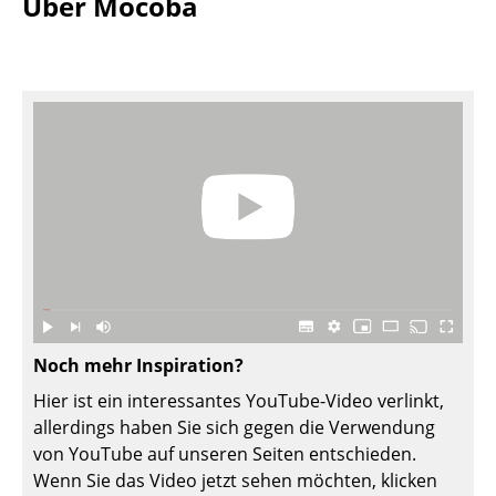
Über Mocoba
Büro
Arbeitsplatz
Management Büro
Konferenzraum
Empfang
Cafeteria
Branchenlösungen
Sicheres Arbeiten
Noch mehr Inspiration?
Hier ist ein interessantes YouTube-Video verlinkt,
Hersteller & Designer
allerdings haben Sie sich gegen die Verwendung
Hersteller
von YouTube auf unseren Seiten entschieden.
Wenn Sie das Video jetzt sehen möchten, klicken