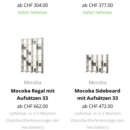
ab CHF 304.00
ab CHF 377.00
Tische
Sofort lieferbar
Sofort lieferbar
Esstische
Beistelltische
Couchtische
Schreibtische
Sekretäre & PC-Tische
Konferenztische
Mocoba
Mocoba
Stehtische & Stehpulte
Mocoba Regal mit
Mocoba Sideboard
Aufsätzen 33
mit Aufsätzen 33
Kindertische
ab CHF 662.00
ab CHF 472.00
Gartentische
Lieferbar in 2-3 Wochen
Lieferbar in 2-3 Wochen
(Standardlieferaussage des
(Standardlieferaussage des
Servierwagen
Herstellers)
Herstellers)