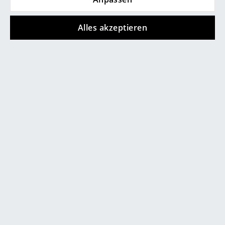
bei.
... alle Hersteller A-Z
Alles akzeptieren
Designer
Alvar Aalto
Arne Jacobsen
Charles & Ray Eames
Eero Saarinen
Egon Eiermann
Eileen Gray
Mocoba Regal im Wohnbereich
Jean Prouvé
Le Corbusier
Ludwig Mies van der Rohe