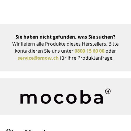
Räume
Zuhause
Wohnzimmer
Sie haben nicht gefunden, was Sie suchen?
Wir liefern alle Produkte dieses Herstellers. Bitte
Esszimmer
kontaktieren Sie uns unter
0800 15 60 00
oder
Schlafzimmer
service@smow.ch
für Ihre Produktanfrage.
Kinderzimmer
Arbeitszimmer
Diele
Badezimmer
Stauraum
Balkon & Garten