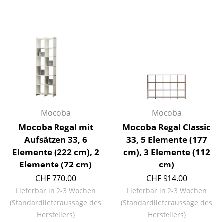
Akkuleuchten
... alle Leuchten
Betten
Doppelbetten
Einzelbetten
Stapelbetten
Mocoba
Mocoba
Mocoba Regal mit
Mocoba Regal Classic
Kinderbetten
Aufsätzen 33, 6
33, 5 Elemente (177
Elemente (222 cm), 2
cm), 3 Elemente (112
Nachttische & Bettzubehör
Elemente (72 cm)
cm)
... alle Betten
CHF 770.00
CHF 914.00
Lieferbar in 2-3 Wochen
Lieferbar in 2-3 Wochen
Accessoires
(Standardlieferaussage des
(Standardlieferaussage des
Herstellers)
Herstellers)
Uhren