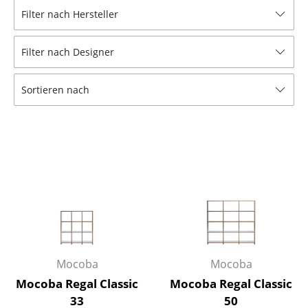
Filter nach Hersteller
Hocker
Bänke & Liegen
Filter nach Designer
Sitzsäcke
Sortieren nach
Gartenstühle
Kinderstühle
Schaukelstühle
Bürodrehstühle
Konferenzstühle
Bürosessel
Mocoba
Mocoba
Einzelteile
Mocoba Regal Classic
Mocoba Regal Classic
... alle Sitzmöbel
33
50