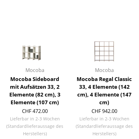
Spiegel
Figuren & Miniaturen
Vasen
Tabletts
Büroutensilien
Mocoba
Mocoba
Aufbewahrungsboxen
Mocoba Sideboard
Mocoba Regal Classic
Decken
mit Aufsätzen 33, 2
33, 4 Elemente (142
Elemente (82 cm), 3
cm), 4 Elemente (147
Kissen
Elemente (107 cm)
cm)
Teppiche
CHF 472.00
CHF 942.00
Lieferbar in 2-3 Wochen
Lieferbar in 2-3 Wochen
Vorhänge
(Standardlieferaussage des
(Standardlieferaussage des
... alle Accessoires
Herstellers)
Herstellers)