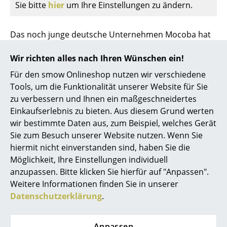
Artemide
Sie bitte
hier
um Ihre Einstellungen zu ändern.
Cassina
Das noch junge deutsche Unternehmen Mocoba hat
Fritz Hansen
unter Designer Klaus Kiefer ein flexibles und
Wir richten alles nach Ihren Wünschen ein!
benutzerfreundliches Regalsystem auf den Markt
HAY
gebracht, welches einfach zusammengesteckt wird.
Für den smow Onlineshop nutzen wir verschiedene
Knoll International
Die Mocoba Regale werden ohne Werkzeug aufgebaut
Tools, um die Funktionalität unserer Website für Sie
und sind dennoch von erstaunlicher Stabilität.
zu verbessern und Ihnen ein maßgeschneidertes
Louis Poulsen
Mocoba
Regale
lassen sich ganz individuell planen
Einkaufserlebnis zu bieten. Aus diesem Grund werten
und auch immer wieder an veränderte
Muuto
wir bestimmte Daten aus, zum Beispiel, welches Gerät
Anforderungen und Möglichkeiten anpassen. Es
Sie zum Besuch unserer Website nutzen. Wenn Sie
Nils Holger Moormann
stehen verschiedene Varianten zur Auswahl, die alle
hiermit nicht einverstanden sind, haben Sie die
aus festen Platten höchster MDF-Qualität bestehen
Möglichkeit, Ihre Einstellungen individuell
Richard Lampert
und darüber hinaus mit einer kratzfesten
anzupassen. Bitte klicken Sie hierfür auf "Anpassen".
Melaminschicht versehen sind. So bleibt sich Klaus
Thonet
Weitere Informationen finden Sie in unserer
Kiefer treu, der bereits seit 1985 für Designs von
Datenschutzerklärung
.
USM Haller
schlichten, zeitlosen und individuellen Betten steht.
Diese Linie behält er auch bei seinen Mocoba Möbeln
Vitra
Anpassen