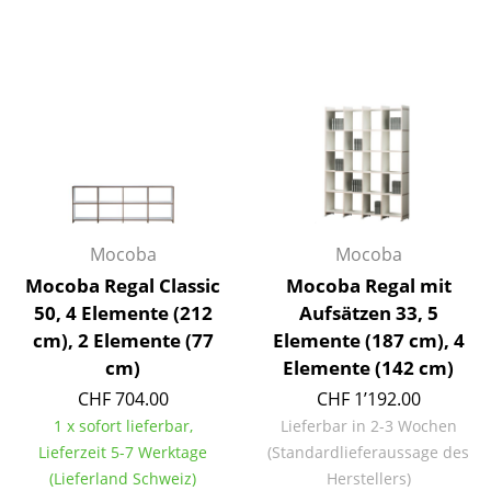
Einzelteile
... alle Tische
Aufbewahren
Regale & Schränke
Bücherregale
Wandregale
Mocoba
Mocoba
Mocoba Regal Classic
Mocoba Regal mit
Sideboards & Kommoden
50, 4 Elemente (212
Aufsätzen 33, 5
TV Möbel
cm), 2 Elemente (77
Elemente (187 cm), 4
cm)
Elemente (142 cm)
Beistell- & Rollcontainer
CHF 704.00
CHF 1’192.00
Barmöbel
1 x sofort lieferbar,
Lieferbar in 2-3 Wochen
Lieferzeit 5-7 Werktage
(Standardlieferaussage des
Garderoben
(Lieferland Schweiz)
Herstellers)