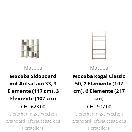
Kleinaufbewahrung
Einzelteile
... alle Aufbewahrungsmöbel
Licht
Hängeleuchten & Deckenleuchten
Tischleuchten
Mocoba
Mocoba
Mocoba Sideboard
Mocoba Regal Classic
Schreibtischleuchten
mit Aufsätzen 33, 3
50, 2 Elemente (107
Stehleuchten & Leseleuchten
Elemente (117 cm), 3
cm), 6 Elemente (217
Elemente (107 cm)
cm)
Bodenleuchten
CHF 623.00
CHF 907.00
Wandleuchten
Lieferbar in 2-3 Wochen
Lieferbar in 2-3 Wochen
(Standardlieferaussage des
(Standardlieferaussage des
Outdoor-Leuchten
Herstellers)
Herstellers)