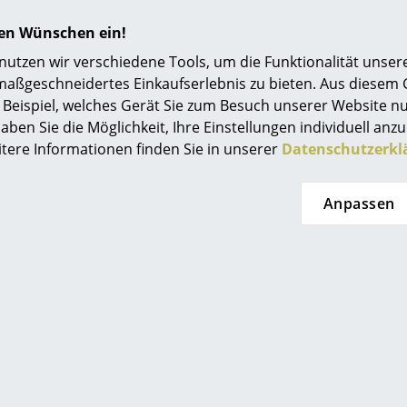
hren Wünschen ein!
uuto
Muuto
tzen wir verschiedene Tools, um die Funktionalität unsere
maßgeschneidertes Einkaufserlebnis zu bieten. Aus diesem
at Wandhaken
Ridge Glass Vase
Beispiel, welches Gerät Sie zum Besuch unserer Website nu
er-Set
ab CHF 102.00
aben Sie die Möglichkeit, Ihre Einstellungen individuell anzu
F 50.00
Sofort lieferbar
itere Informationen finden Sie in unserer
Datenschutzerkl
t lieferbar
Anpassen
uuto
Muuto
re Round
Fiber Drehstuhl