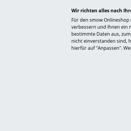
Wir richten alles nach I
M
Für den smow Onlineshop nu
verbessern und Ihnen ein 
Attach Co
bestimmte Daten aus, zum 
2
nicht einverstanden sind, h
CH
hierfür auf "Anpassen". We
Sofor
M
Resto