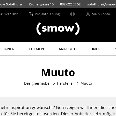
ow Solothurn
Kronengasse 15
032 622 55 52
solothurn@smow
Fr: 9-17 Uhr
Projektplanung
Mein Konto
ESIGNER
THEMEN
ANGEBOTE
INFO
Aufbewahren
Licht
Muuto
Regale & Schränke
Hängeleuchten &
Deckenleuchten
Bücherregale
Tischleuchten
Designermöbel
Hersteller
Muuto
Wandregale
Schreibtischleuchten
Sideboards &
Kommoden
Stehleuchten &
Leseleuchten
TV Möbel
ehr Inspiration gewünscht? Gern zeigen wir Ihnen die schön
Bodenleuchten
Beistell- &
x für Sie bereitgestellt werden. Dieser Anbieter setzt mögli
Rollcontainer
Wandleuchten