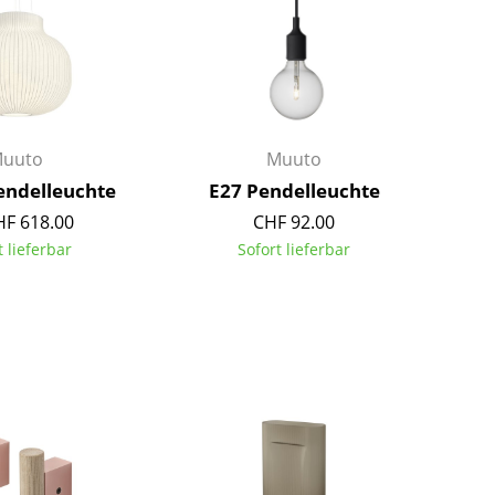
Farbwelten
Das Original
Geschenkideen
uuto
Muuto
endelleuchte
E27 Pendelleuchte
HF 618.00
CHF 92.00
t lieferbar
Sofort lieferbar
sch
 einen Blick
 eingeben