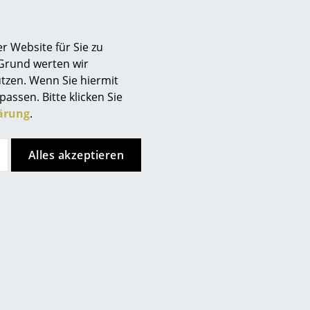
Muuto
Muuto
r Website für Sie zu
 Grund werten wir
Linear Steel Stuhl
Rime Pendelleuchte
tzen. Wenn Sie hiermit
CHF 348.00
ab CHF 223.00
passen. Bitte klicken Sie
CHF 295.00
Sofort lieferbar
ärung
.
Sofort lieferbar
Alles akzeptieren
Muuto
Muuto
Cover Stuhl
Dedicate Wandleuchte