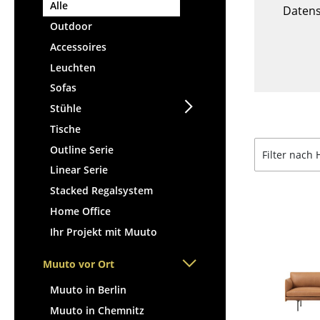
Stehpulte
Alle
Hocker
Datens
Kindertische
Outdoor
Bänke & Liegen
Gartentische
Accessoires
Sitzsäcke
Servierwagen
Leuchten
Gartenstühle
Einzelteile
Sofas
Kinderstühle
... alle Tische
Stühle
Schaukelstühle
Bürodrehstühle
Tische
Konferenzstühle
Outline Serie
Filter nach 
Bürosessel
Linear Serie
Einzelteile
Stacked Regalsystem
... alle Sitzmöbel
Home Office
Ihr Projekt mit Muuto
Muuto vor Ort
Muuto in Berlin
Muuto in Chemnitz