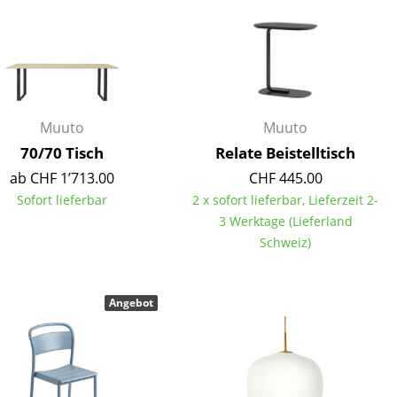
Unternehmen
Muuto
Muuto
Über uns
70/70 Tisch
Relate Beistelltisch
smow vor Ort
ab CHF 1’713.00
CHF 445.00
Jobs bei smow
Sofort lieferbar
2 x sofort lieferbar, Lieferzeit 2-
Arbeiten bei smow
3 Werktage (Lieferland
Newsletter
Schweiz)
Presse
Impressum
Angebot