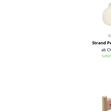
Service
M
Kontakt
Strand P
Bezahlung
ab C
Versand
Sofor
FAQ
Rückgabe & Umtau
Unsere Vorteile auf
AGB
Datenschutz
Einen Suchbegriff