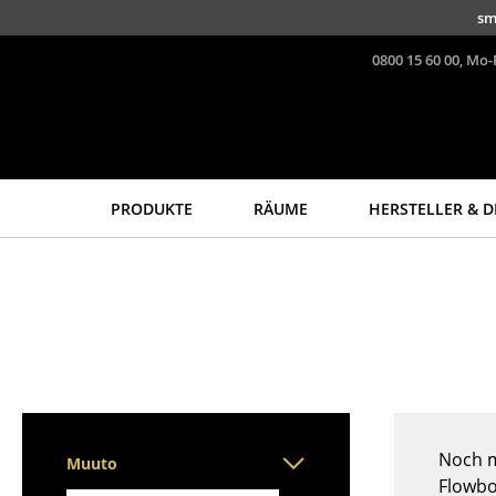
Direkt zum Inhalt
sm
0800 15 60 00, Mo-
PRODUKTE
RÄUME
HERSTELLER & D
Sitzmöbel
Tische
Esszimmerstühle
Esstische
Sofas
Beistelltische
Sessel
Couchtische
Loungesessel
Schreibtische
Stühle
Sekretäre & PC-Tische
Freischwinger
Konferenztische
Noch m
Muuto
Barhocker
Stehtische &
Flowbo