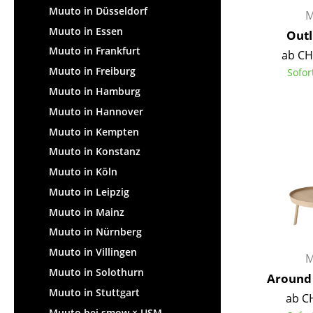
Muuto in Düsseldorf
M
Muuto in Essen
Outl
Muuto in Frankfurt
ab CH
Muuto in Freiburg
Sofor
Muuto in Hamburg
Muuto in Hannover
Muuto in Kempten
Muuto in Konstanz
Muuto in Köln
Muuto in Leipzig
Muuto in Mainz
Muuto in Nürnberg
Muuto in Villingen
M
Muuto in Solothurn
Around 
Muuto in Stuttgart
ab C
Muuto bei smow × USM