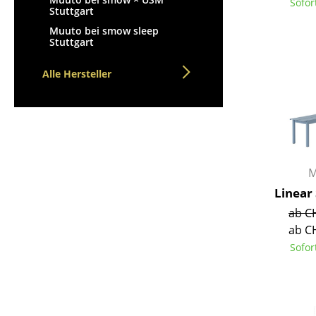
Sofor
Stuttgart
Muuto bei smow sleep
Stuttgart
Alle Hersteller
M
Linear
ab C
ab C
Sofor