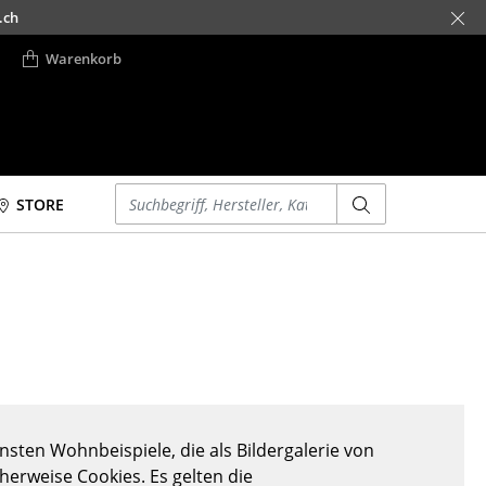
.ch
Warenkorb
Einen Suchbegriff eingeben
STORE
Betten
Accessoires
Doppelbetten
Uhren
Einzelbetten
Spiegel
Stapelbetten
Figuren & Miniaturen
Kinderbetten
Vasen
Nachttische &
Tabletts
Bettzubehör
Büroutensilien
sten Wohnbeispiele, die als Bildergalerie von
... alle Betten
Aufbewahrungsboxen
cherweise Cookies. Es gelten die