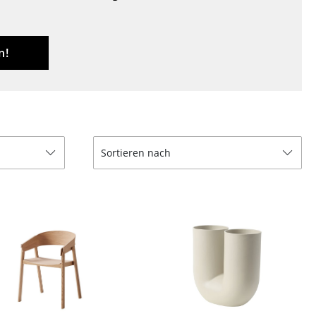
Decken
Kissen
Teppiche
n!
Vorhänge
... alle Accessoires
Sortieren nach
Büro
Arbeitsplatz
Management Büro
Konferenzraum