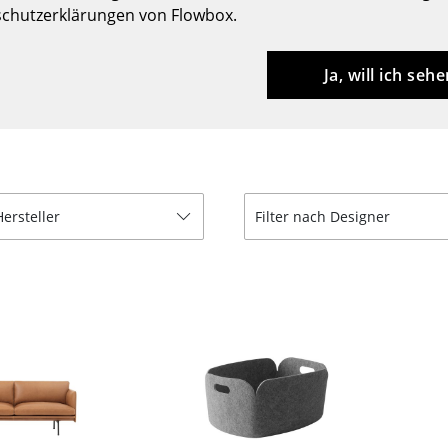
chutzerklärungen von Flowbox.
Barmöbel
Outdoor-Leuchten
Garderoben
Akkuleuchten
Ja, will ich sehe
Kleinaufbewahrung
... alle Leuchten
Einzelteile
... alle Aufbewahrungsmöbel
USM Haller Konfigurator
Hersteller
Filter nach Designer
Zuhause
Wohnzimmer
Esszimmer
Schlafzimmer