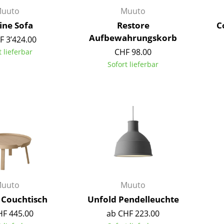
Kinderzimmer
uuto
Muuto
Arbeitszimmer
ine Sofa
Restore
C
Diele
Aufbewahrungskorb
F 3’424.00
Badezimmer
CHF 98.00
t lieferbar
Stauraum
Sofort lieferbar
Balkon & Garten
Hersteller
Designer
Artemide
Alvar Aalto
Cassina
Arne Jacobsen
Fritz Hansen
Charles & Ray Eames
HAY
Eero Saarinen
Knoll International
Egon Eiermann
uuto
Muuto
Louis Poulsen
Eileen Gray
Couchtisch
Unfold Pendelleuchte
Muuto
Jean Prouvé
HF 445.00
ab CHF 223.00
Nils Holger Moormann
Le Corbusier