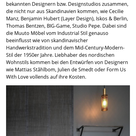
bekannten Designern bzw. Designstudios zusammen,
Kleinaufbewahrung
die nicht nur aus Skandinavien kommen, wie Cecilie
Einzelteile
Manz, Benjamin Hubert (Layer Design), Iskos & Berlin,
Thomas Bentzen, BIG-Game, Studio Pepe. Dabei sind
... alle Aufbewahrungsmöbel
die Muuto Möbel vom Industrial Stil genauso
beeinflusst wie von skandinavischer
Licht
Handwerkstradition und dem Mid-Century-Modern-
Stil der 1950er Jahre. Liebhaber des nordischen
Hängeleuchten & Deckenleuchten
Wohnstils kommen bei den Entwürfen von Designern
Tischleuchten
wie Mattias Ståhlbom, Julien de Smedt oder Form Us
With Love vollends auf ihre Kosten.
Schreibtischleuchten
Stehleuchten & Leseleuchten
Bodenleuchten
Wandleuchten
Outdoor-Leuchten