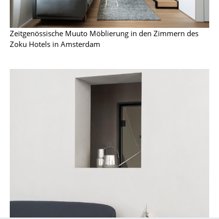
Artemide
Cassina
Zeitgenössische Muuto Möblierung in den Zimmern des
Fritz Hansen
Zoku Hotels in Amsterdam
HAY
Knoll International
Louis Poulsen
Muuto
Nils Holger Moormann
Richard Lampert
Thonet
USM Haller
Vitra