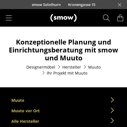
Direkt zum Inhalt
smow Solothurn
Kronengasse 15
Produkte
Konzeptionelle Planung und
Sitzmöbel
Einrichtungsberatung mit smow
Esszimmerstühle
und Muuto
Sofas
Designermöbel
Hersteller
Muuto
Ihr Projekt mit Muuto
Sessel
Loungesessel
Stühle
Muuto
Muuto vor Ort
Freischwinger
Alle Hersteller
Barhocker