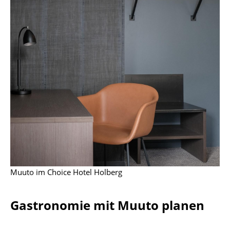
Akkuleuchten
... alle Leuchten
Betten
Doppelbetten
Einzelbetten
Stapelbetten
Kinderbetten
Nachttische & Bettzubehör
Muuto im Choice Hotel Holberg
... alle Betten
Gastronomie mit Muuto planen
Accessoires
Uhren