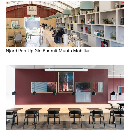
Spiegel
Figuren & Miniaturen
Vasen
Tabletts
Njord Pop-Up Gin Bar mit Muuto Mobiliar
Büroutensilien
Aufbewahrungsboxen
Decken
Kissen
Teppiche
Vorhänge
... alle Accessoires