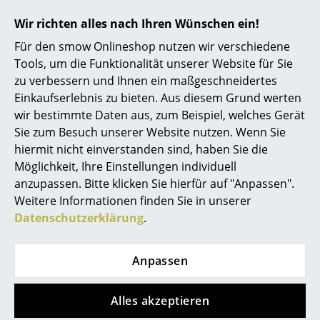
... alle Hersteller A-Z
Wir richten alles nach Ihren Wünschen ein!
Für den smow Onlineshop nutzen wir verschiedene
Designer
Tools, um die Funktionalität unserer Website für Sie
zu verbessern und Ihnen ein maßgeschneidertes
Alvar Aalto
Einkaufserlebnis zu bieten. Aus diesem Grund werten
Arne Jacobsen
wir bestimmte Daten aus, zum Beispiel, welches Gerät
Sie zum Besuch unserer Website nutzen. Wenn Sie
Charles & Ray Eames
Das Oslo Sofa im Wartebereich des Kinfolk Office in
hiermit nicht einverstanden sind, haben Sie die
Kopenhagen
Möglichkeit, Ihre Einstellungen individuell
Eero Saarinen
anzupassen. Bitte klicken Sie hierfür auf "Anpassen".
Egon Eiermann
Weitere Informationen finden Sie in unserer
Datenschutzerklärung
.
Eileen Gray
Jean Prouvé
Anpassen
Le Corbusier
Alles akzeptieren
Ludwig Mies van der Rohe