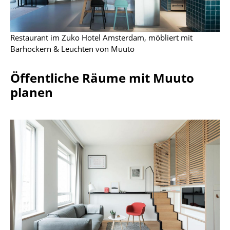
Büro
Arbeitsplatz
Restaurant im Zuko Hotel Amsterdam, möbliert mit
Barhockern & Leuchten von Muuto
Management Büro
Öffentliche Räume mit Muuto
Konferenzraum
planen
Empfang
Cafeteria
Branchenlösungen
Sicheres Arbeiten
Hersteller & Designer
Hersteller