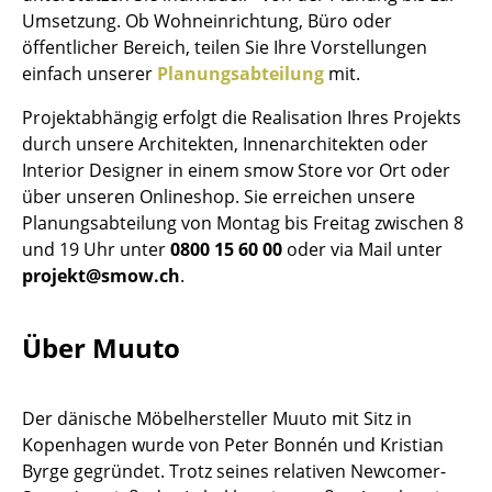
Umsetzung. Ob Wohneinrichtung, Büro oder
Tische
öffentlicher Bereich, teilen Sie Ihre Vorstellungen
einfach unserer
Planungsabteilung
mit.
Esstische
Projektabhängig erfolgt die Realisation Ihres Projekts
Beistelltische
durch unsere Architekten, Innenarchitekten oder
Couchtische
Interior Designer in einem smow Store vor Ort oder
über unseren Onlineshop. Sie erreichen unsere
Schreibtische
Planungsabteilung von Montag bis Freitag zwischen 8
und 19 Uhr unter
0800 15 60 00
oder via Mail unter
Sekretäre & PC-Tische
projekt@smow.ch
.
Konferenztische
Stehtische & Stehpulte
Über Muuto
Kindertische
Der dänische Möbelhersteller Muuto mit Sitz in
Gartentische
Kopenhagen wurde von Peter Bonnén und Kristian
Servierwagen
Byrge gegründet. Trotz seines relativen Newcomer-