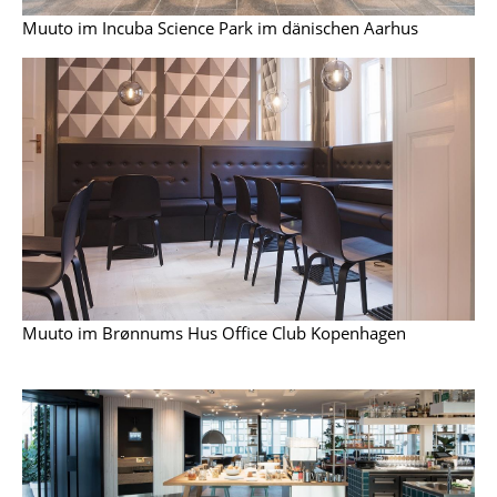
Muuto im Incuba Science Park im dänischen Aarhus
Räume
Zuhause
Wohnzimmer
Esszimmer
Schlafzimmer
Kinderzimmer
Arbeitszimmer
Muuto im Brønnums Hus Office Club Kopenhagen
Diele
Badezimmer
Stauraum
Balkon & Garten