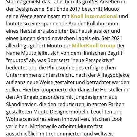
Status' genießt das Label bereits großes Ansehen in
Einzelteile
der Designszene. Seit Ende 2017 beschritt Muuto
seine Wege gemeinsam mit
Knoll International
und
... alle Tische
läutete so eine spannende Ära der Kollaboration
eines Herstellers absoluter Bauhausklassiker und
Aufbewahren
eines jungen skandinavischen Labels ein. Seit 2021
Regale & Schränke
allerdings gehört Muuto zur
MillerKnoll Group
.Der
Name Muuto leitet sich von dem finnischen Begriff
Bücherregale
"muutos" ab, was übersetzt "neue Perspektive"
bedeutet und die Philosophie des erfolgreichen
Wandregale
Unternehmens unterstreicht, nach der Alltagsobjekte
Sideboards & Kommoden
auf ganz neue Weise gestaltet und betrachtet werden
sollen. Hierbei kooperierte der dänische Hersteller in
TV Möbel
den Anfängeb besonders mit Jungdesignern aus
Skandinavien, die den reduzierten, in zarten Farben
Beistell- & Rollcontainer
gestalteten Muuto Designermöbeln, Leuchten und
Barmöbel
Wohnaccessoires einen innovativen, frischen Look
verleihen. Mittlerweile arbeitet Muuto fast
Garderoben
ausschließlich mit renommierten und weltweit