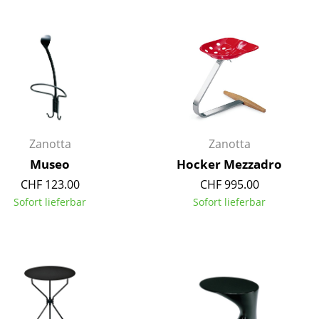
Decken
Kissen
Teppiche
Vorhänge
... alle Accessoires
Zanotta
Zanotta
Museo
Hocker Mezzadro
CHF 123.00
CHF 995.00
Sofort lieferbar
Sofort lieferbar
Büro
Arbeitsplatz
Management Büro
Konferenzraum