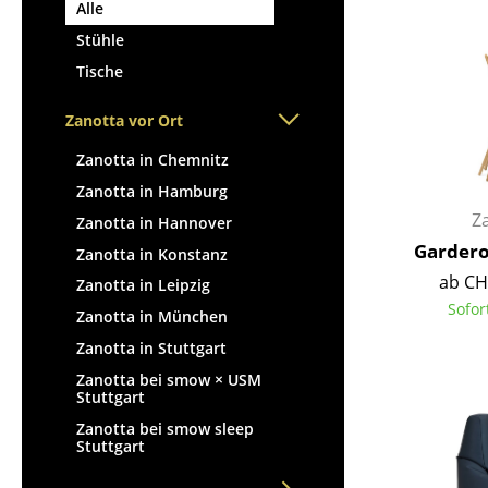
Stehpulte
Alle
Hocker
Kindertische
Stühle
Bänke & Liegen
Gartentische
Tische
Sitzsäcke
Servierwagen
Gartenstühle
Zanotta vor Ort
Einzelteile
Kinderstühle
... alle Tische
Zanotta in Chemnitz
Schaukelstühle
Zanotta in Hamburg
Bürodrehstühle
Z
Zanotta in Hannover
Konferenzstühle
Gardero
Zanotta in Konstanz
Bürosessel
ab CH
Zanotta in Leipzig
Einzelteile
Sofor
Zanotta in München
... alle Sitzmöbel
Zanotta in Stuttgart
Zanotta bei smow × USM
Stuttgart
Zanotta bei smow sleep
Stuttgart