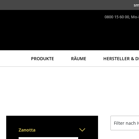
Direkt zum Inhalt
sm
0800 15 60 00, Mo-
PRODUKTE
RÄUME
HERSTELLER & D
Sitzmöbel
Tische
Esszimmerstühle
Esstische
Sofas
Beistelltische
Sessel
Couchtische
Loungesessel
Schreibtische
Stühle
Sekretäre & PC-Tische
Filter nach 
Freischwinger
Konferenztische
Zanotta
Barhocker
Stehtische &