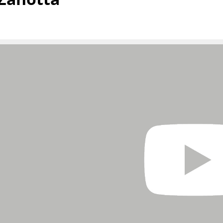
Farbwelten
Das Original
Geschenkideen
sch
 einen Blick
 eingeben