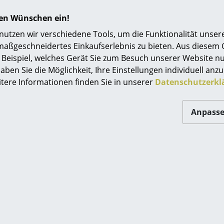
hren Wünschen ein!
tzen wir verschiedene Tools, um die Funktionalität unsere
maßgeschneidertes Einkaufserlebnis zu bieten. Aus diesem
Beispiel, welches Gerät Sie zum Besuch unserer Website nu
aben Sie die Möglichkeit, Ihre Einstellungen individuell anzu
itere Informationen finden Sie in unserer
Datenschutzerkl
 Inspiration?
Anpass
in interessantes YouTube-Video verlinkt, allerdings haben 
schieden. Wenn Sie das Video jetzt sehen möchten, klicken S
ische Familienunternehmen Zanotta wurde 1954 gegründet un
ersteller von italienischem Industriedesign entwickelt. Ge
gsrolle inne. Die Möbel zahlreicher namhafter Designerinn
amen wie Achille Castiglioni, Max Bill, Joe Colombo, Enzo Ma
des Unternehmens nachhaltig und trugen dazu bei, dass Za
n weltweit vertreten sind. Charakteristisch für Zanottas Pr