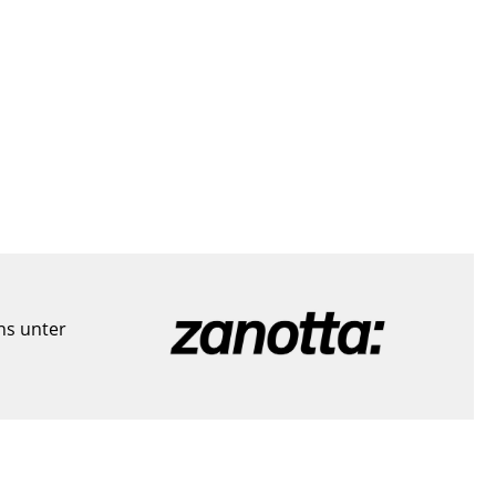
uns unter
sign
n
ien