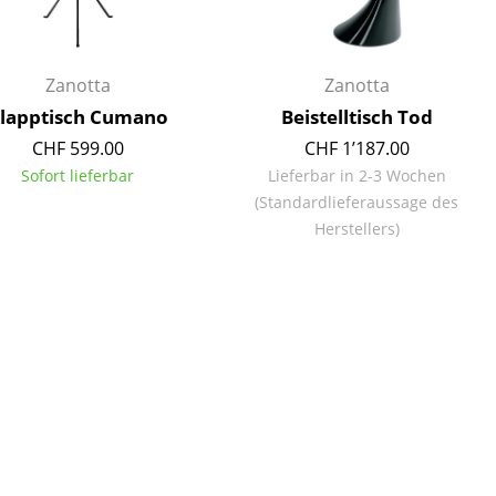
Empfang
Cafeteria
Branchenlösungen
Zanotta
Zanotta
Sicheres Arbeiten
lapptisch Cumano
Beistelltisch Tod
CHF 599.00
CHF 1’187.00
Sofort lieferbar
Lieferbar in 2-3 Wochen
(Standardlieferaussage des
Das Original
Herstellers)