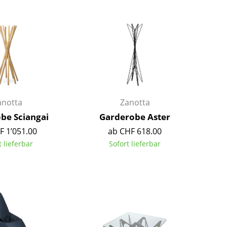
Barmöbel
Outdoor-Leuchten
Garderoben
Akkuleuchten
Kleinaufbewahrung
... alle Leuchten
Einzelteile
... alle Aufbewahrungsmöbel
USM Haller Konfigurator
anotta
Zanotta
be Sciangai
Garderobe Aster
F 1’051.00
ab CHF 618.00
t lieferbar
Sofort lieferbar
Zuhause
Wohnzimmer
Esszimmer
Schlafzimmer