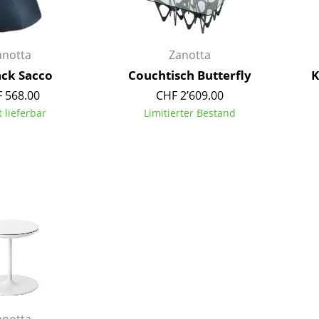
Kinderzimmer
Arbeitszimmer
Diele
anotta
Zanotta
Badezimmer
ack Sacco
Couchtisch Butterfly
K
Stauraum
 568.00
CHF 2’609.00
Balkon & Garten
t lieferbar
Limitierter Bestand
Hersteller
Designer
Artemide
Alvar Aalto
Cassina
Arne Jacobsen
Fritz Hansen
Charles & Ray Eames
HAY
Eero Saarinen
Knoll International
Egon Eiermann
Louis Poulsen
Eileen Gray
Muuto
Jean Prouvé
Nils Holger Moormann
Le Corbusier