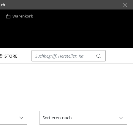
.ch
Warenkorb
Einen Suchbegriff eingeben
STORE
Betten
Accessoires
Doppelbetten
Uhren
Einzelbetten
Spiegel
Stapelbetten
Figuren & Miniaturen
Kinderbetten
Vasen
Nachttische &
Tabletts
Sortieren nach
Bettzubehör
Büroutensilien
... alle Betten
Aufbewahrungsboxen