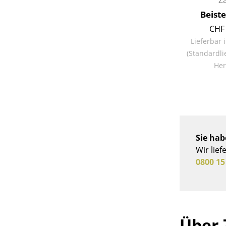
Z
Beiste
CHF 
Lieferbar 
(Standardli
Her
Sie hab
Wir lief
0800 15
Über 