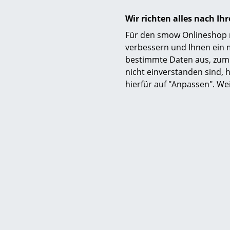
Wir richten alles nach I
Für den smow Onlineshop nu
verbessern und Ihnen ein 
bestimmte Daten aus, zum 
nicht einverstanden sind, h
hierfür auf "Anpassen". We
Noch mehr
Hier ist e
Seiten ent
Das italien
führenden H
eine Führun
gefertigt. N
Geschichte 
Ausstellunge