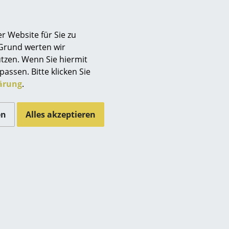
r Website für Sie zu
 Grund werten wir
tzen. Wenn Sie hiermit
passen. Bitte klicken Sie
ärung
.
en
Alles akzeptieren
Sie sich gegen die Verwendung von YouTube auf unseren
ie bitte
hier
um Ihre Einstellungen zu ändern.
d hat sich im Laufe der Jahre schnell zu einem
rade im Bereich Technologie und Innovation hat Zanotta
en und Designer wurden und werden von Zanotta in Serie
ri, Alfredo Häberli oder Ross Lovegrove prägen die
notta Objekte in vielen namhaften Museen und
oduktpalette ist auch, dass darin bis heute Produkte aus