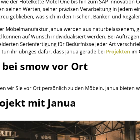
wie der Hotelkette Motel One bis hin zum SAP Innovation C
Kinderzimmer
 seinen Werten, seiner präzisen Verarbeitung in jedem ei
Arbeitszimmer
 treu geblieben, was sich in den Tischen, Bänken und Regalen
Diele
er Möbelmanufaktur Janua werden aus naturbelassenem, ge
Badezimmer
nd können auf Wunsch individualisiert werden. Bei Aufträge
Stauraum
erten Serienfertigung für Bedürfnisse jeder Art verschriebe
Balkon & Garten
 tun ihr übriges dafür, dass Janua gerade bei
Projekten
im 
Hersteller
Designer
 bei smow vor Ort
Artemide
Alvar Aalto
Cassina
Arne Jacobsen
n wir Sie vor Ort persönlich zu den Möbeln. Janua bieten w
Fritz Hansen
Charles & Ray Eames
rojekt mit Janua
HAY
Eero Saarinen
Knoll International
Egon Eiermann
Louis Poulsen
Eileen Gray
Muuto
Jean Prouvé
Nils Holger Moormann
Le Corbusier