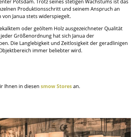
enter Potsdam. Trotz seines stetigen Wachstums ist das
Empfang
nzelnen Produktionsschritt und seinem Anspruch an
Cafeteria
 von Janua stets widerspiegelt.
Branchenlösungen
kalktem oder geöltem Holz ausgezeichneter Qualität
Sicheres Arbeiten
n jeder Größenordnung hat sich Janua der
n. Die Langlebigkeit und Zeitlosigkeit der geradlinigen
Objektbereich immer beliebter wird.
Das Original
ir Ihnen in diesen
smow Stores
an.