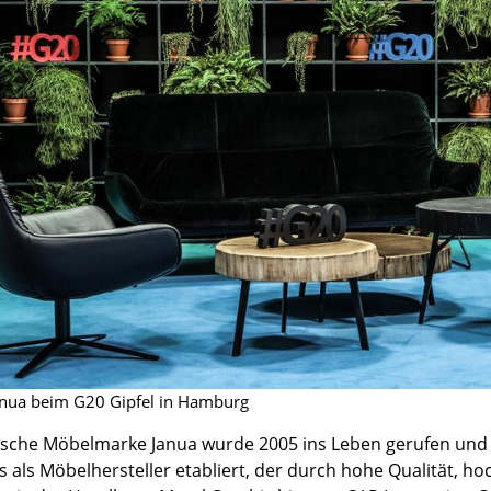
Barmöbel
Outdoor-Leuchten
Garderoben
Akkuleuchten
Kleinaufbewahrung
... alle Leuchten
Einzelteile
... alle Aufbewahrungsmöbel
USM Haller Konfigurator
Zuhause
nua beim G20 Gipfel in Hamburg
Wohnzimmer
sche Möbelmarke Janua wurde 2005 ins Leben gerufen und ist
Esszimmer
s als Möbelhersteller etabliert, der durch hohe Qualität, h
Schlafzimmer