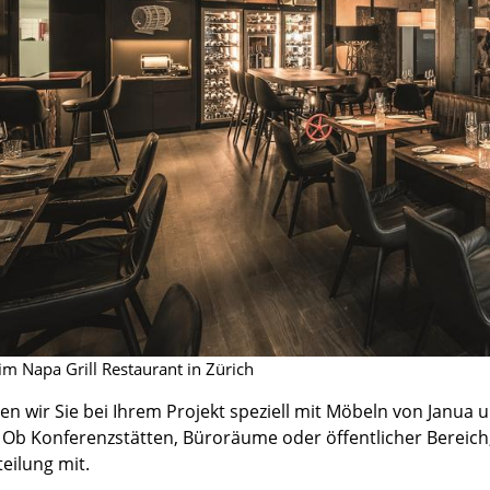
Richard Lampert
Ludwig Mies van der Rohe
Thonet
Marcel Breuer
USM Haller
Philippe Starck
Vitra
Verner Panton
... alle Hersteller A-Z
... alle Designer A-Z
Neu bei smow
Inspiration
Special Editions
Designklassiker
Frauen im Design
Bauhaus Design
Midcentury Design
m Napa Grill Restaurant in Zürich
Skandinavisches De
n wir Sie bei Ihrem Projekt speziell mit Möbeln von Janua un
Italienisches Design
Ob Konferenzstätten, Büroräume oder öffentlicher Bereich, 
Nachhaltiges Desig
eilung mit.
Natürliche Material