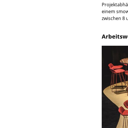
Projektabhän
einem smow 
zwischen 8 
Service
Arbeitsw
Kontakt
Bezahlung
Versand
FAQ
Rückgabe & Umtau
Unsere Vorteile auf
AGB
Datenschutz
Einen Suchbegriff