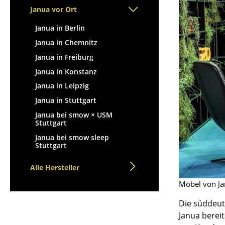
Stehpulte
Hocker
Janua vor Ort
Kindertische
Bänke & Liegen
Janua in Berlin
Gartentische
Sitzsäcke
Janua in Chemnitz
Servierwagen
Gartenstühle
Janua in Freiburg
Einzelteile
Kinderstühle
Janua in Konstanz
... alle Tische
Schaukelstühle
Janua in Leipzig
Bürodrehstühle
Janua in Stuttgart
Konferenzstühle
Janua bei smow × USM
Bürosessel
Stuttgart
Einzelteile
Janua bei smow sleep
Stuttgart
... alle Sitzmöbel
Alle Hersteller
Möbel von Ja
Die süddeut
Janua bereit