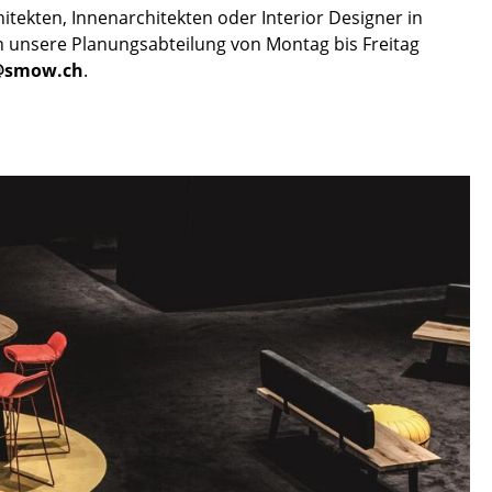
hitekten, Innenarchitekten oder Interior Designer in
n unsere Planungsabteilung von Montag bis Freitag
@smow.ch
.
Unternehmen
Über uns
smow vor Ort
Jobs bei smow
Arbeiten bei smow
Newsletter
Presse
Impressum