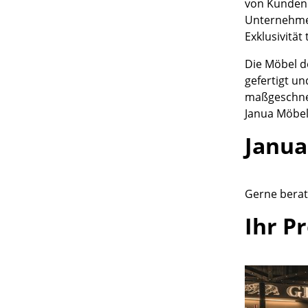
von Kunden 
Unternehmen
Exklusivität
Die Möbel d
gefertigt u
maßgeschneid
Janua Möbel
Janua
Gerne berate
Ihr P