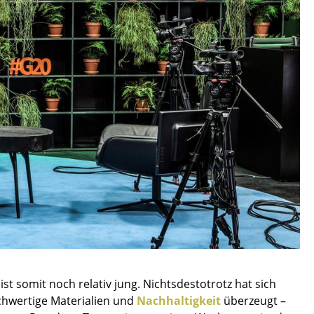
Decken
Kissen
Teppiche
Vorhänge
... alle Accessoires
Büro
Arbeitsplatz
 somit noch relativ jung. Nichtsdestotrotz hat sich
Management Büro
ochwertige Materialien und
Nachhaltigkeit
überzeugt –
Konferenzraum