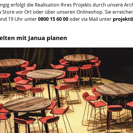
gig erfolgt die Realisation Ihres Projekts durch unsere Arc
Farbwelten
Store vor Ort oder über unseren Onlineshop. Sie erreiche
Das Original
und 19 Uhr unter
0800 15 60 00
oder via Mail unter
projekt
Geschenkideen
elten mit Janua planen
sch
 einen Blick
 eingeben