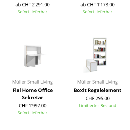
ab CHF 2’291.00
ab CHF 1’173.00
Akkuleuchten
Sofort lieferbar
Sofort lieferbar
... alle Leuchten
Betten
Doppelbetten
Einzelbetten
Stapelbetten
Kinderbetten
Müller Small Living
Müller Small Living
Nachttische & Bettzubehör
Flai Home Office
Boxit Regalelement
Sekretär
CHF 295.00
... alle Betten
CHF 1’997.00
Limitierter Bestand
Sofort lieferbar
Accessoires
Uhren