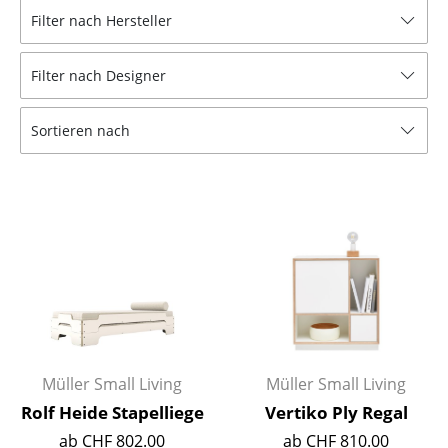
Filter nach Hersteller
Hocker
Bänke & Liegen
Filter nach Designer
Sitzsäcke
Sortieren nach
Gartenstühle
Kinderstühle
Schaukelstühle
Bürodrehstühle
Konferenzstühle
Bürosessel
Müller Small Living
Müller Small Living
Einzelteile
Rolf Heide Stapelliege
Vertiko Ply Regal
... alle Sitzmöbel
ab CHF 802.00
ab CHF 810.00