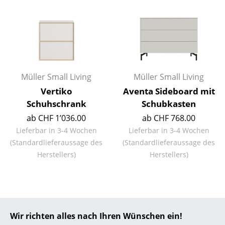
... alle Hersteller A-Z
Designer
Alvar Aalto
Müller Small Living
Müller Small Living
Arne Jacobsen
Vertiko
Aventa Sideboard mit
Charles & Ray Eames
Schuhschrank
Schubkasten
ab CHF 1’036.00
ab CHF 768.00
Eero Saarinen
Lieferbar in 3-4 Wochen
Lieferbar in 3-4 Wochen
Egon Eiermann
(Standardlieferaussage des
(Standardlieferaussage des
Herstellers)
Herstellers)
Eileen Gray
Jean Prouvé
Le Corbusier
Wir richten alles nach Ihren Wünschen ein!
Ludwig Mies van der Rohe