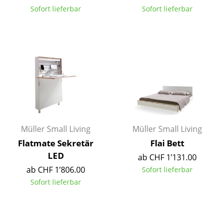
Sofort lieferbar
Sofort lieferbar
Tische
Esstische
Beistelltische
Couchtische
Schreibtische
Sekretäre & PC-Tische
Müller Small Living
Müller Small Living
Konferenztische
Flatmate Sekretär
Flai Bett
Stehtische & Stehpulte
LED
ab CHF 1’131.00
ab CHF 1’806.00
Sofort lieferbar
Kindertische
Sofort lieferbar
Gartentische
Servierwagen