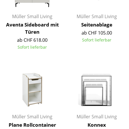
Räume
Müller Small Living
Müller Small Living
Zuhause
Aventa Sideboard mit
Seitenablage
Türen
Wohnzimmer
ab CHF 105.00
ab CHF 618.00
Sofort lieferbar
Esszimmer
Sofort lieferbar
Schlafzimmer
Kinderzimmer
Arbeitszimmer
Diele
Badezimmer
Stauraum
Müller Small Living
Müller Small Living
Plane Rollcontainer
Konnex
Balkon & Garten