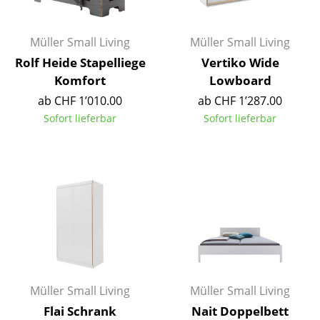
Kleinaufbewahrung
Einzelteile
Müller Small Living
Müller Small Living
Rolf Heide Stapelliege
Vertiko Wide
... alle Aufbewahrungsmöbel
Komfort
Lowboard
ab CHF 1’010.00
ab CHF 1’287.00
Licht
Sofort lieferbar
Sofort lieferbar
Hängeleuchten & Deckenleuchten
Tischleuchten
Schreibtischleuchten
Stehleuchten & Leseleuchten
Bodenleuchten
Wandleuchten
Müller Small Living
Müller Small Living
Outdoor-Leuchten
Flai Schrank
Nait Doppelbett