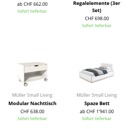
Regalelemente (3er
ab CHF 662.00
Büro
Set)
Sofort lieferbar
CHF 698.00
Arbeitsplatz
Sofort lieferbar
Management Büro
Konferenzraum
Empfang
Cafeteria
Branchenlösungen
Sicheres Arbeiten
Müller Small Living
Müller Small Living
Modular Nachttisch
Spaze Bett
Hersteller & Designer
CHF 638.00
ab CHF 1’941.00
Hersteller
Sofort lieferbar
Sofort lieferbar