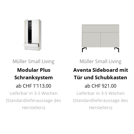
Artemide
Cassina
Fritz Hansen
HAY
Knoll International
Louis Poulsen
Müller Small Living
Müller Small Living
Modular Plus
Aventa Sideboard mit
Muuto
Schranksystem
Tür und Schubkasten
Nils Holger Moormann
ab CHF 1’113.00
ab CHF 921.00
Lieferbar in 3-5 Wochen
Lieferbar in 3-5 Wochen
Richard Lampert
(Standardlieferaussage des
(Standardlieferaussage des
Thonet
Herstellers)
Herstellers)
USM Haller
Vitra