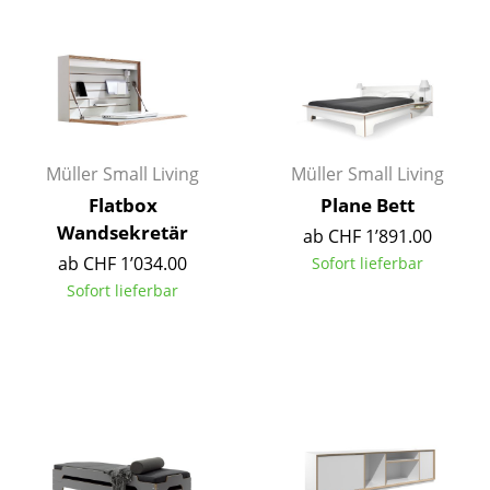
Einzelteile
... alle Tische
Aufbewahren
Regale & Schränke
Müller Small Living
Müller Small Living
Bücherregale
Flatbox
Plane Bett
Wandsekretär
ab CHF 1’891.00
Wandregale
ab CHF 1’034.00
Sofort lieferbar
Sideboards & Kommoden
Sofort lieferbar
TV Möbel
Beistell- & Rollcontainer
Barmöbel
Garderoben