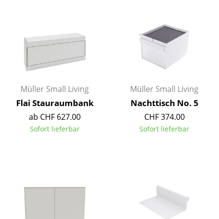
Spiegel
Figuren & Miniaturen
Vasen
Tabletts
Müller Small Living
Müller Small Living
Büroutensilien
Flai Stauraumbank
Nachttisch No. 5
Aufbewahrungsboxen
ab CHF 627.00
CHF 374.00
Sofort lieferbar
Sofort lieferbar
Decken
Kissen
Teppiche
Vorhänge
... alle Accessoires