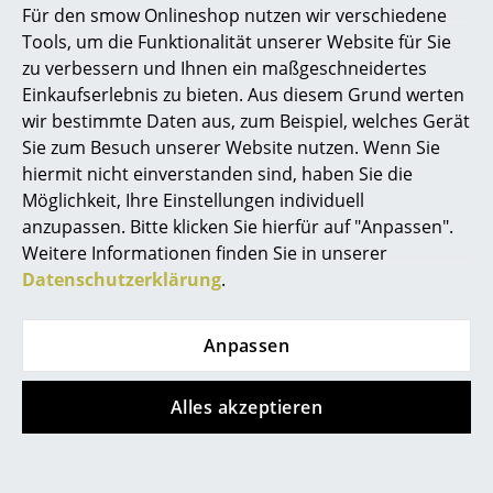
Für den smow Onlineshop nutzen wir verschiedene
Marcel Breuer
Tools, um die Funktionalität unserer Website für Sie
zu verbessern und Ihnen ein maßgeschneidertes
Philippe Starck
Einkaufserlebnis zu bieten. Aus diesem Grund werten
Müller Small Living
Müller Small Living
wir bestimmte Daten aus, zum Beispiel, welches Gerät
Verner Panton
Ablage mit Filz
Bettkasten 16
Sie zum Besuch unserer Website nutzen. Wenn Sie
... alle Designer A-Z
hiermit nicht einverstanden sind, haben Sie die
ab CHF 148.00
ab CHF 1’072.00
Möglichkeit, Ihre Einstellungen individuell
Lieferbar in 3-5 Wochen
Lieferbar in 3-4 Wochen
anzupassen. Bitte klicken Sie hierfür auf "Anpassen".
Themen
(Standardlieferaussage des
(Standardlieferaussage des
Weitere Informationen finden Sie in unserer
Herstellers)
Herstellers)
Neu bei smow
Datenschutzerklärung
.
Inspiration
Anpassen
Special Editions
Designklassiker
Alles akzeptieren
Frauen im Design