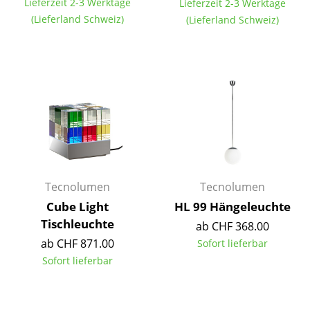
Lieferzeit 2-3 Werktage
Lieferzeit 2-3 Werktage
Kleinaufbewahrung
(Lieferland Schweiz)
(Lieferland Schweiz)
Einzelteile
... alle Aufbewahrungsmöbel
Licht
Hängeleuchten & Deckenleuchten
Tischleuchten
Schreibtischleuchten
Tecnolumen
Tecnolumen
Cube Light
HL 99 Hängeleuchte
Stehleuchten & Leseleuchten
Tischleuchte
ab CHF 368.00
Bodenleuchten
ab CHF 871.00
Sofort lieferbar
Sofort lieferbar
Wandleuchten
Outdoor-Leuchten