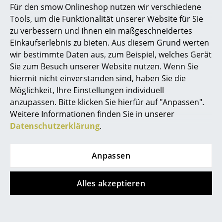
Für den smow Onlineshop nutzen wir verschiedene
Marcel Breuer
Tools, um die Funktionalität unserer Website für Sie
zu verbessern und Ihnen ein maßgeschneidertes
Philippe Starck
Einkaufserlebnis zu bieten. Aus diesem Grund werten
wir bestimmte Daten aus, zum Beispiel, welches Gerät
Verner Panton
Sie zum Besuch unserer Website nutzen. Wenn Sie
... alle Designer A-Z
hiermit nicht einverstanden sind, haben Sie die
Möglichkeit, Ihre Einstellungen individuell
anzupassen. Bitte klicken Sie hierfür auf "Anpassen".
Themen
Weitere Informationen finden Sie in unserer
Neu bei smow
Datenschutzerklärung
.
Inspiration
Anpassen
Special Editions
Designklassiker
WA 24
Alles akzeptieren
Frauen im Design
Wilhelm Wagenfeld