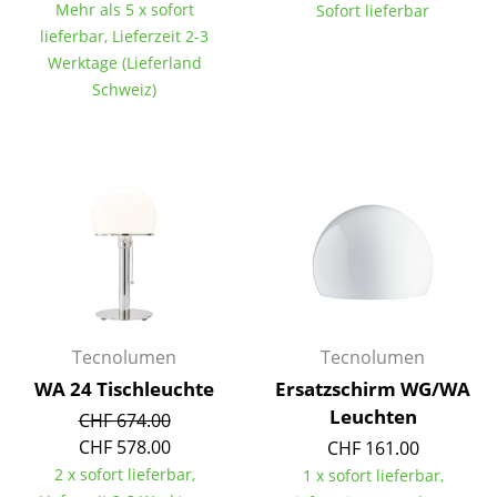
Mehr als 5 x sofort
Sofort lieferbar
Einzelteile
lieferbar, Lieferzeit 2-3
Werktage (Lieferland
... alle Tische
Schweiz)
Aufbewahren
Regale & Schränke
Bücherregale
Wandregale
Sideboards & Kommoden
TV Möbel
Tecnolumen
Tecnolumen
Beistell- & Rollcontainer
WA 24 Tischleuchte
Ersatzschirm WG/WA
Leuchten
CHF 674.00
Barmöbel
CHF 578.00
CHF 161.00
Garderoben
2 x sofort lieferbar,
1 x sofort lieferbar,