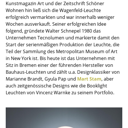
Artemide
Kunstmagazin Art und der Zeitschrift Schöner
Wohnen hin ließ sich die Wagenfeld-Leuchte
Cassina
erfolgreich vermarkten und war innerhalb weniger
Fritz Hansen
Wochen ausverkauft. Seiner erfolgreichen Idee
folgend, gründete Walter Schnepel 1980 das
HAY
Unternehmen Tecnolumen und markierte damit den
Start der serienmäßigen Produktion der Leuchte, die
Knoll International
Teil der Sammlung des Metropolitan Museum of Art
Louis Poulsen
in New York ist. Bis heute ist das Unternehmen mit
Sitz in Bremen einer der führenden Hersteller von
Muuto
Bauhaus-Leuchten und zählt u.a. Designklassiker von
Marianne Brandt, Gyula Pap und
Mart Stam
, aber
Nils Holger Moormann
auch zeitgenössische Designs wie die Booklight
Richard Lampert
Leuchten von Vincenz Warnke zu seinem Portfolio.
Thonet
USM Haller
Vitra