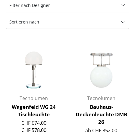
Filter nach Designer
Tische
Esstische
Sortieren nach
Beistelltische
Couchtische
Schreibtische
Sekretäre & PC-Tische
Konferenztische
Stehtische & Stehpulte
Tecnolumen
Tecnolumen
Kindertische
Wagenfeld WG 24
Bauhaus-
Tischleuchte
Deckenleuchte DMB
Gartentische
26
CHF 674.00
Servierwagen
CHF 578.00
ab CHF 852.00