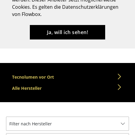
Cookies. Es gelten die Datenschutzerklärungen
Hocker
von Flowbox.
Bänke & Liegen
Sitzsäcke
Ja, will ich sehen!
Gartenstühle
Kinderstühle
Schaukelstühle
Tecnolumen vor Ort
Bürodrehstühle
Alle Hersteller
Konferenzstühle
Bürosessel
Einzelteile
Filter nach Hersteller
... alle Sitzmöbel