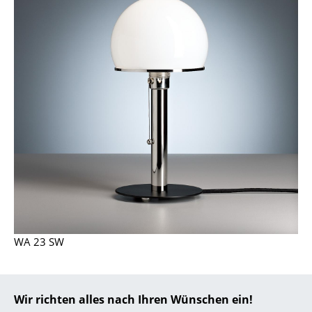
... alle Hersteller A-Z
Designer
Alvar Aalto
Arne Jacobsen
Charles & Ray Eames
Eero Saarinen
Egon Eiermann
Eileen Gray
WA 23 SW
Jean Prouvé
Le Corbusier
Wir richten alles nach Ihren Wünschen ein!
Ludwig Mies van der Rohe