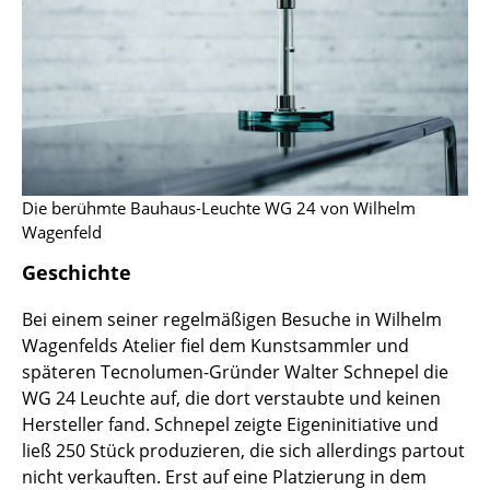
Büro
Arbeitsplatz
Management Büro
Konferenzraum
Die berühmte Bauhaus-Leuchte WG 24 von Wilhelm
Empfang
Wagenfeld
Cafeteria
Geschichte
Branchenlösungen
Bei einem seiner regelmäßigen Besuche in Wilhelm
Sicheres Arbeiten
Wagenfelds Atelier fiel dem Kunstsammler und
späteren Tecnolumen-Gründer Walter Schnepel die
WG 24 Leuchte auf, die dort verstaubte und keinen
Hersteller & Designer
Hersteller fand. Schnepel zeigte Eigeninitiative und
Hersteller
ließ 250 Stück produzieren, die sich allerdings partout
nicht verkauften. Erst auf eine Platzierung in dem