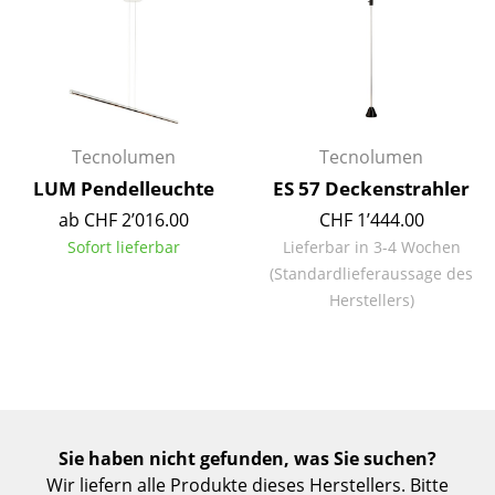
Spiegel
Figuren & Miniaturen
Vasen
Tecnolumen
Tecnolumen
Tabletts
LUM Pendelleuchte
ES 57 Deckenstrahler
Büroutensilien
ab CHF 2’016.00
CHF 1’444.00
Sofort lieferbar
Lieferbar in 3-4 Wochen
Aufbewahrungsboxen
(Standardlieferaussage des
Decken
Herstellers)
Kissen
Teppiche
Vorhänge
Sie haben nicht gefunden, was Sie suchen?
... alle Accessoires
Wir liefern alle Produkte dieses Herstellers. Bitte