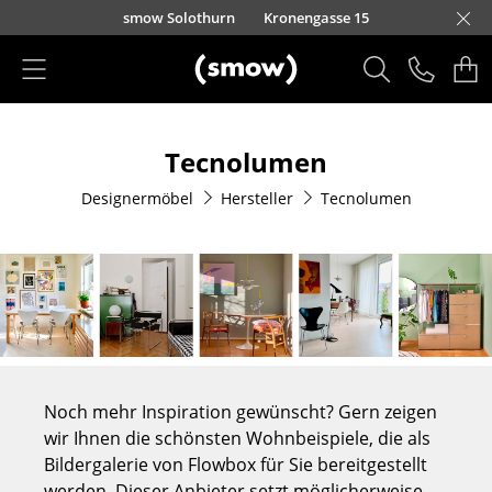
Direkt zum Inhalt
smow Solothurn
Kronengasse 15
Produkte
Tecnolumen
Sitzmöbel
Designermöbel
Hersteller
Tecnolumen
Esszimmerstühle
Sofas
Sessel
Loungesessel
Stühle
Noch mehr Inspiration gewünscht? Gern zeigen
Freischwinger
wir Ihnen die schönsten Wohnbeispiele, die als
Bildergalerie von Flowbox für Sie bereitgestellt
Barhocker
werden. Dieser Anbieter setzt möglicherweise