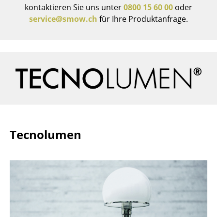
kontaktieren Sie uns unter
0800 15 60 00
oder
Räume
service@smow.ch
für Ihre Produktanfrage.
Zuhause
Wohnzimmer
Esszimmer
Schlafzimmer
Kinderzimmer
Tecnolumen
Arbeitszimmer
Diele
Badezimmer
Stauraum
Balkon & Garten