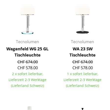
Akkuleuchten
... alle Leuchten
Betten
Doppelbetten
Tecnolumen
Tecnolumen
Einzelbetten
Wagenfeld WG 25 GL
WA 23 SW
Tischleuchte
Tischleuchte
Stapelbetten
CHF 674.00
CHF 674.00
Kinderbetten
CHF 578.00
CHF 578.00
2 x sofort lieferbar,
1 x sofort lieferbar,
Nachttische & Bettzubehör
Lieferzeit 2-3 Werktage
Lieferzeit 2-3 Werktage
... alle Betten
(Lieferland Schweiz)
(Lieferland Schweiz)
Accessoires
Uhren