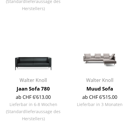
(Standardlieferaussage des
Herstellers)
Räume
Zuhause
Wohnzimmer
Esszimmer
Schlafzimmer
Kinderzimmer
Walter Knoll
Walter Knoll
Arbeitszimmer
Jaan Sofa 780
Muud Sofa
Diele
ab CHF 6’613.00
ab CHF 6’515.00
Lieferbar in 6-8 Wochen
Lieferbar in 3 Monaten
Badezimmer
(Standardlieferaussage des
Stauraum
Herstellers)
Balkon & Garten