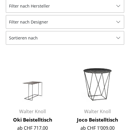
Filter nach Hersteller
Hocker
Bänke & Liegen
Filter nach Designer
Sitzsäcke
Sortieren nach
Gartenstühle
Kinderstühle
Schaukelstühle
Bürodrehstühle
Konferenzstühle
Bürosessel
Walter Knoll
Walter Knoll
Einzelteile
Oki Beistelltisch
Joco Beistelltisch
... alle Sitzmöbel
ab CHF 717.00
ab CHF 1’009.00