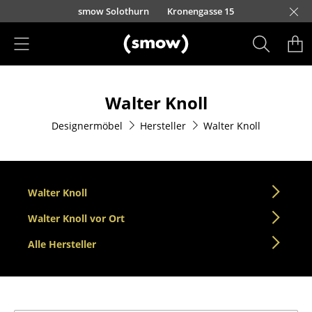
Direkt zum Inhalt
smow Solothurn
Kronengasse 15
Produkte
Walter Knoll
Sitzmöbel
Designermöbel
Hersteller
Walter Knoll
Esszimmerstühle
Sofas
Sessel
Walter Knoll
Loungesessel
Walter Knoll vor Ort
Alle Hersteller
Stühle
Freischwinger
Barhocker