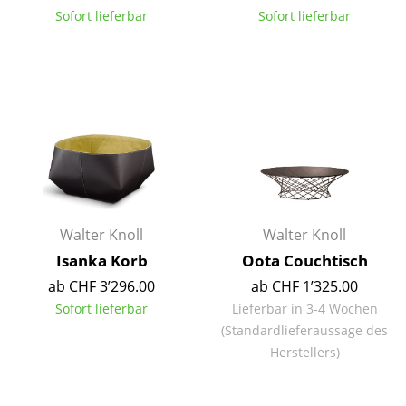
Sofort lieferbar
Sofort lieferbar
Tische
Esstische
Beistelltische
Couchtische
Schreibtische
Sekretäre & PC-Tische
Walter Knoll
Walter Knoll
Konferenztische
Isanka Korb
Oota Couchtisch
Stehtische & Stehpulte
ab CHF 3’296.00
ab CHF 1’325.00
Sofort lieferbar
Lieferbar in 3-4 Wochen
Kindertische
(Standardlieferaussage des
Gartentische
Herstellers)
Servierwagen