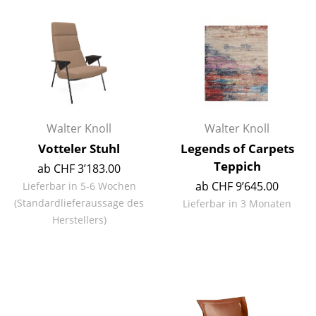
Einzelteile
... alle Tische
Aufbewahren
Regale & Schränke
Walter Knoll
Walter Knoll
Bücherregale
Votteler Stuhl
Legends of Carpets
Wandregale
Teppich
ab CHF 3’183.00
ab CHF 9’645.00
Lieferbar in 5-6 Wochen
Sideboards & Kommoden
(Standardlieferaussage des
Lieferbar in 3 Monaten
TV Möbel
Herstellers)
Beistell- & Rollcontainer
Barmöbel
Garderoben