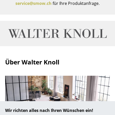
service@smow.ch
für Ihre Produktanfrage.
... alle Hersteller A-Z
Designer
Alvar Aalto
Arne Jacobsen
Charles & Ray Eames
Über Walter Knoll
Eero Saarinen
Egon Eiermann
Eileen Gray
Jean Prouvé
Le Corbusier
Wir richten alles nach Ihren Wünschen ein!
Ludwig Mies van der Rohe