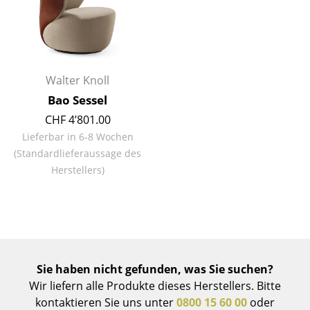
Artemide
Cassina
Fritz Hansen
Walter Knoll
HAY
Bao Sessel
Knoll International
CHF 4’801.00
Lieferbar in 6-8 Wochen
Louis Poulsen
(Standardlieferaussage des
Muuto
Herstellers)
Nils Holger Moormann
Richard Lampert
Thonet
Sie haben nicht gefunden, was Sie suchen?
USM Haller
Wir liefern alle Produkte dieses Herstellers. Bitte
kontaktieren Sie uns unter
0800 15 60 00
oder
Vitra