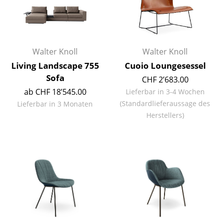
Kleinaufbewahrung
Einzelteile
... alle Aufbewahrungsmöbel
Walter Knoll
Walter Knoll
Living Landscape 755
Cuoio Loungesessel
Licht
Sofa
CHF 2’683.00
Hängeleuchten & Deckenleuchten
ab CHF 18’545.00
Lieferbar in 3-4 Wochen
(Standardlieferaussage des
Lieferbar in 3 Monaten
Tischleuchten
Herstellers)
Schreibtischleuchten
Stehleuchten & Leseleuchten
Bodenleuchten
Wandleuchten
Outdoor-Leuchten