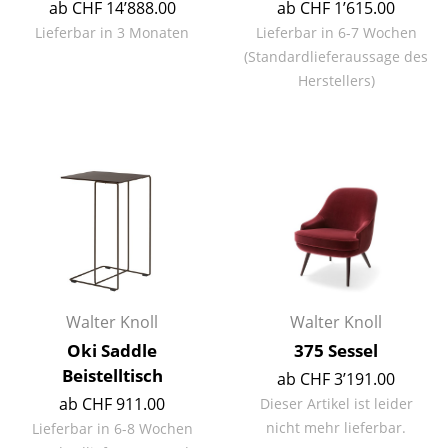
ab CHF 14’888.00
ab CHF 1’615.00
Spiegel
Lieferbar in 3 Monaten
Lieferbar in 6-7 Wochen
(Standardlieferaussage des
Figuren & Miniaturen
Herstellers)
Vasen
Tabletts
Büroutensilien
Aufbewahrungsboxen
Decken
Kissen
Walter Knoll
Walter Knoll
Teppiche
Oki Saddle
375 Sessel
Beistelltisch
ab CHF 3’191.00
Vorhänge
ab CHF 911.00
Dieser Artikel ist leider
... alle Accessoires
nicht mehr lieferbar.
Lieferbar in 6-8 Wochen