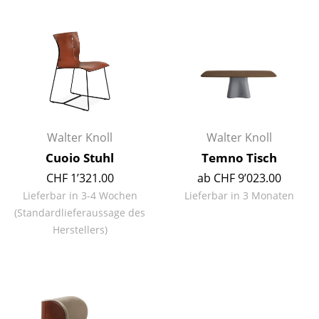
Büro
Arbeitsplatz
Management Büro
Konferenzraum
Walter Knoll
Walter Knoll
Empfang
Cuoio Stuhl
Temno Tisch
Cafeteria
CHF 1’321.00
ab CHF 9’023.00
Branchenlösungen
Lieferbar in 3-4 Wochen
Lieferbar in 3 Monaten
(Standardlieferaussage des
Sicheres Arbeiten
Herstellers)
Hersteller & Designer
Hersteller