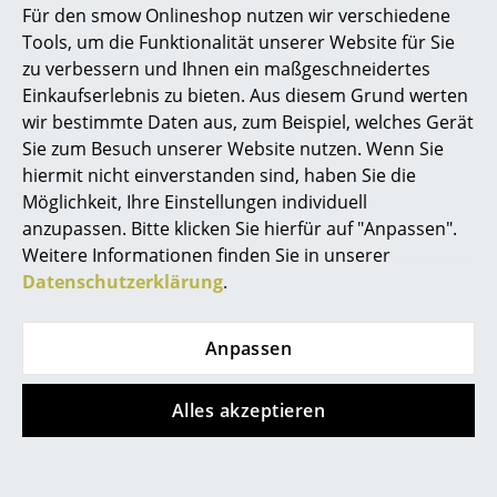
Für den smow Onlineshop nutzen wir verschiedene
Marcel Breuer
Tools, um die Funktionalität unserer Website für Sie
zu verbessern und Ihnen ein maßgeschneidertes
Philippe Starck
Einkaufserlebnis zu bieten. Aus diesem Grund werten
wir bestimmte Daten aus, zum Beispiel, welches Gerät
Verner Panton
Sie zum Besuch unserer Website nutzen. Wenn Sie
... alle Designer A-Z
hiermit nicht einverstanden sind, haben Sie die
Wohlfühloase mit Walter Knoll Oki Beistelltisch, Bundle
Möglichkeit, Ihre Einstellungen individuell
Sofa & Isanka Korb sowie dem Yungiyungi Teppich aus der
anzupassen. Bitte klicken Sie hierfür auf "Anpassen".
Themen
Legends of Carpets Serie mit passenden Teppichkissen
Weitere Informationen finden Sie in unserer
Neu bei smow
Datenschutzerklärung
.
Walter Knoll Möbel anschauen und kaufen
Inspiration
Die Marke Walter Knoll steht seit über 100 Jahren für
Anpassen
Special Editions
innovatives, modernes Möbeldesign made in
Germany. Mit Firmenhauptsitz in Herrenberg und
Designklassiker
Alles akzeptieren
einem Produktionsstandort in Mötzingen hat sich das
deutsche Möbelunternehmen international als
Frauen im Design
Hersteller im High End Segment etabliert. Bei der