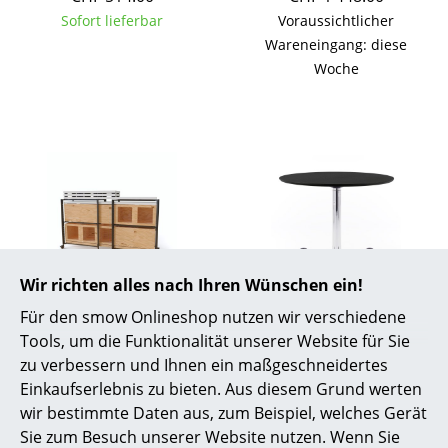
Akkuleuchten
Sofort lieferbar
Voraussichtlicher
Wareneingang: diese
... alle Leuchten
Woche
Betten
Doppelbetten
Einzelbetten
Stapelbetten
Kinderbetten
Wir richten alles nach Ihren Wünschen ein!
Nachttische & Bettzubehör
Bene
USM Haller
Für den smow Onlineshop nutzen wir verschiedene
Pixel Starterpaket
USM Kitos E Stehtisch
Tools, um die Funktionalität unserer Website für Sie
... alle Betten
zu verbessern und Ihnen ein maßgeschneidertes
CHF 3’618.00
ab CHF 1’553.00
Einkaufserlebnis zu bieten. Aus diesem Grund werten
Lieferbar in 3-5 Wochen
Lieferbar in 7-8 Wochen
Accessoires
wir bestimmte Daten aus, zum Beispiel, welches Gerät
(Standardlieferaussage des
(Standardlieferaussage des
Uhren
Sie zum Besuch unserer Website nutzen. Wenn Sie
Herstellers)
Herstellers)