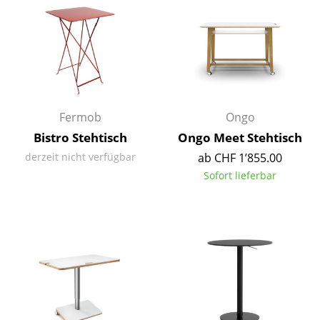
Einzelteile
... alle Tische
Aufbewahren
Regale & Schränke
Fermob
Ongo
Bücherregale
Bistro Stehtisch
Ongo Meet Stehtisch
derzeit nicht verfügbar
ab CHF 1’855.00
Wandregale
Sofort lieferbar
Sideboards & Kommoden
TV Möbel
Beistell- & Rollcontainer
Barmöbel
Garderoben