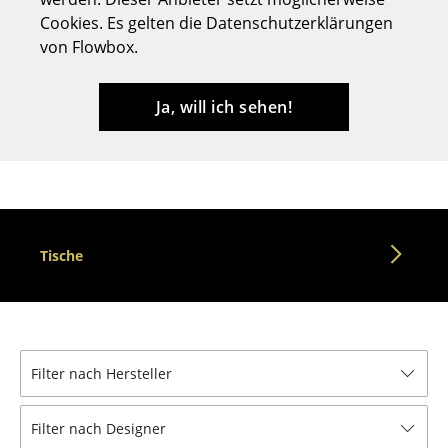
Cookies. Es gelten die Datenschutzerklärungen
Hocker
von Flowbox.
Bänke & Liegen
Sitzsäcke
Ja, will ich sehen!
Gartenstühle
Kinderstühle
Schaukelstühle
Tische
Bürodrehstühle
Konferenzstühle
Bürosessel
Filter nach Hersteller
Einzelteile
... alle Sitzmöbel
Filter nach Designer