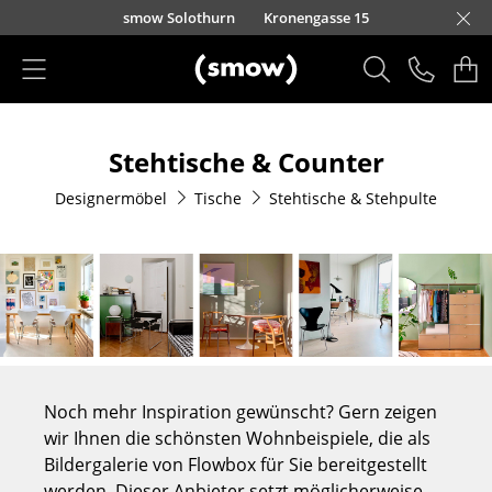
Direkt zum Inhalt
smow Solothurn
Kronengasse 15
Produkte
Stehtische & Counter
Sitzmöbel
Designermöbel
Tische
Stehtische & Stehpulte
Esszimmerstühle
Sofas
Sessel
Loungesessel
Stühle
Noch mehr Inspiration gewünscht? Gern zeigen
Freischwinger
wir Ihnen die schönsten Wohnbeispiele, die als
Bildergalerie von Flowbox für Sie bereitgestellt
Barhocker
werden. Dieser Anbieter setzt möglicherweise