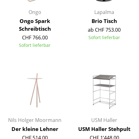
Kleinaufbewahrung
Ongo
Lapalma
Einzelteile
Ongo Spark
Brio Tisch
Schreibtisch
ab CHF 753.00
... alle Aufbewahrungsmöbel
CHF 766.00
Sofort lieferbar
Licht
Sofort lieferbar
Hängeleuchten & Deckenleuchten
Tischleuchten
Schreibtischleuchten
Stehleuchten & Leseleuchten
Bodenleuchten
Wandleuchten
Nils Holger Moormann
USM Haller
Der kleine Lehner
USM Haller Stehpult
Outdoor-Leuchten
CHF 514.00
CHF 1’448.00