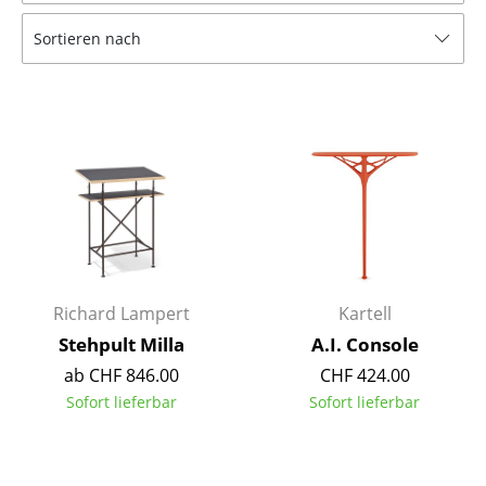
Tische
Sortieren nach
Esstische
Beistelltische
Couchtische
Schreibtische
Sekretäre & PC-Tische
Konferenztische
Richard Lampert
Kartell
Stehtische & Stehpulte
Stehpult Milla
A.I. Console
ab CHF 846.00
CHF 424.00
Kindertische
Sofort lieferbar
Sofort lieferbar
Gartentische
Servierwagen