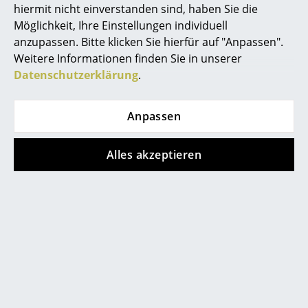
hiermit nicht einverstanden sind, haben Sie die
Spiegel
Möglichkeit, Ihre Einstellungen individuell
anzupassen. Bitte klicken Sie hierfür auf "Anpassen".
Figuren & Miniaturen
Weitere Informationen finden Sie in unserer
Vasen
Datenschutzerklärung
.
Tabletts
Anpassen
Büroutensilien
Alles akzeptieren
Aufbewahrungsboxen
ClassiCon
Notos Stehtisch
Decken
CHF 1’891.00
Kissen
Lieferbar in 8-10 Wochen
(Standardlieferaussage des
Teppiche
Herstellers)
Vorhänge
... alle Accessoires