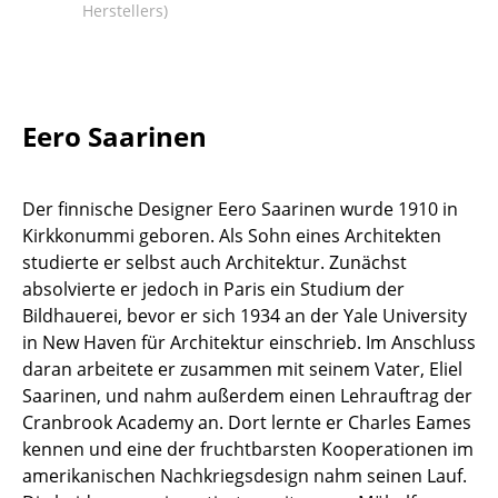
Herstellers)
Räume
Zuhause
Wohnzimmer
Eero Saarinen
Esszimmer
Der finnische Designer Eero Saarinen wurde 1910 in
Schlafzimmer
Kirkkonummi geboren. Als Sohn eines Architekten
Kinderzimmer
studierte er selbst auch Architektur. Zunächst
absolvierte er jedoch in Paris ein Studium der
Arbeitszimmer
Bildhauerei, bevor er sich 1934 an der Yale University
in New Haven für Architektur einschrieb. Im Anschluss
Diele
daran arbeitete er zusammen mit seinem Vater, Eliel
Badezimmer
Saarinen, und nahm außerdem einen Lehrauftrag der
Cranbrook Academy an. Dort lernte er Charles Eames
Stauraum
kennen und eine der fruchtbarsten Kooperationen im
amerikanischen Nachkriegsdesign nahm seinen Lauf.
Balkon & Garten