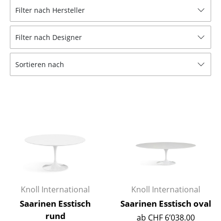
Filter nach Hersteller
Hocker
Bänke & Liegen
Filter nach Designer
Sitzsäcke
Sortieren nach
Gartenstühle
Kinderstühle
Schaukelstühle
Bürodrehstühle
Konferenzstühle
Bürosessel
Knoll International
Knoll International
Einzelteile
Saarinen Esstisch
Saarinen Esstisch oval
... alle Sitzmöbel
rund
ab CHF 6’038.00