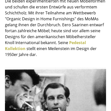
Die beiden experimentierten mit neuen Möbelformen
und schufen die ersten Entwürfe aus verformtem
Büro
Schichtholz. Mit ihrer Teilnahme am Wettbewerb
Arbeitsplatz
"Organic Design in Home Furnishings" des MoMAs
gelang ihnen der Durchbruch. Eero Saarinen entwarf
Management Büro
fortan zahlreiche Möbel; heute sind vor allem seine
Designs für den amerikanischen Möbelhersteller
Konferenzraum
Knoll International bekannt. Seine
Pedestal
Empfang
Kollektion
stellt einen Meilenstein im Design der
1950er Jahre dar.
Cafeteria
Branchenlösungen
Sicheres Arbeiten
Hersteller & Designer
Hersteller