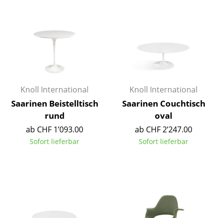
Einzelteile
... alle Tische
Aufbewahren
Regale & Schränke
Knoll International
Knoll International
Bücherregale
Saarinen Beistelltisch
Saarinen Couchtisch
Wandregale
rund
oval
ab CHF 1’093.00
ab CHF 2’247.00
Sideboards & Kommoden
Sofort lieferbar
Sofort lieferbar
TV Möbel
Beistell- & Rollcontainer
Barmöbel
Garderoben