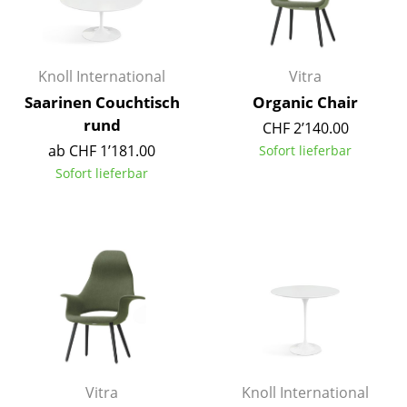
Kleinaufbewahrung
Einzelteile
Knoll International
Vitra
... alle Aufbewahrungsmöbel
Saarinen Couchtisch
Organic Chair
rund
CHF 2’140.00
Licht
ab CHF 1’181.00
Sofort lieferbar
Hängeleuchten & Deckenleuchten
Sofort lieferbar
Tischleuchten
Schreibtischleuchten
Stehleuchten & Leseleuchten
Bodenleuchten
Wandleuchten
Outdoor-Leuchten
Vitra
Knoll International