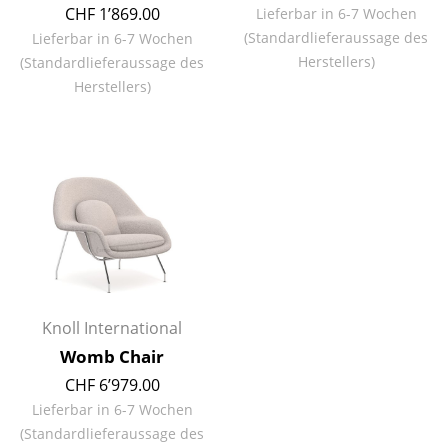
CHF 1’869.00
Lieferbar in 6-7 Wochen
Spiegel
(Standardlieferaussage des
Lieferbar in 6-7 Wochen
Herstellers)
(Standardlieferaussage des
Figuren & Miniaturen
Herstellers)
Vasen
Tabletts
Büroutensilien
Aufbewahrungsboxen
Decken
Kissen
Knoll International
Teppiche
Womb Chair
CHF 6’979.00
Vorhänge
Lieferbar in 6-7 Wochen
... alle Accessoires
(Standardlieferaussage des