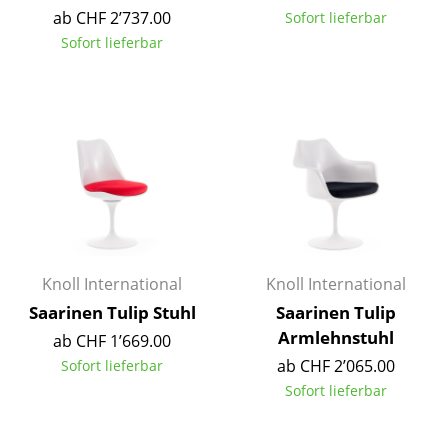
ab CHF 2’737.00
Sofort lieferbar
Tische
Sofort lieferbar
Esstische
Beistelltische
Couchtische
Schreibtische
Sekretäre & PC-Tische
Konferenztische
Knoll International
Knoll International
Stehtische & Stehpulte
Saarinen Tulip Stuhl
Saarinen Tulip
Armlehnstuhl
ab CHF 1’669.00
Kindertische
ab CHF 2’065.00
Sofort lieferbar
Gartentische
Sofort lieferbar
Servierwagen