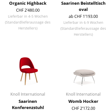
Organic Highback
Saarinen Beistelltisch
Akkuleuchten
oval
CHF 2’480.00
... alle Leuchten
ab CHF 1’193.00
Lieferbar in 4-5 Wochen
(Standardlieferaussage des
Lieferbar in 6-9 Wochen
Betten
Herstellers)
(Standardlieferaussage des
Herstellers)
Doppelbetten
Einzelbetten
Stapelbetten
Kinderbetten
Nachttische & Bettzubehör
... alle Betten
Knoll International
Knoll International
Accessoires
Saarinen
Womb Hocker
Konferenzstuhl
Uhren
CHF 2’172.00