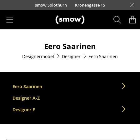
Direkt zum Inhalt
smow Solothurn
Kronengasse 15
Produkte
Eero Saarinen
Sitzmöbel
Designermöbel
Designer
Eero Saarinen
Esszimmerstühle
Sofas
Sessel
Eero Saarinen
Loungesessel
Designer A-Z
Designer E
Stühle
Freischwinger
Barhocker