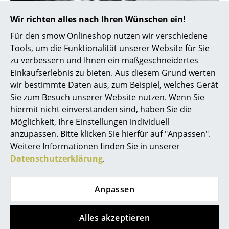
Artemide
Wir richten alles nach Ihren Wünschen ein!
Cassina
Für den smow Onlineshop nutzen wir verschiedene
Fritz Hansen
Tools, um die Funktionalität unserer Website für Sie
zu verbessern und Ihnen ein maßgeschneidertes
HAY
Einkaufserlebnis zu bieten. Aus diesem Grund werten
Knoll International
wir bestimmte Daten aus, zum Beispiel, welches Gerät
Sie zum Besuch unserer Website nutzen. Wenn Sie
Louis Poulsen
hiermit nicht einverstanden sind, haben Sie die
Möglichkeit, Ihre Einstellungen individuell
Muuto
anzupassen. Bitte klicken Sie hierfür auf "Anpassen".
Nils Holger Moormann
Weitere Informationen finden Sie in unserer
Datenschutzerklärung
.
Richard Lampert
Thonet
Anpassen
USM Haller
Alles akzeptieren
Vitra