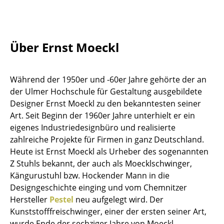
Tische
Esstische
Über Ernst Moeckl
Beistelltische
Couchtische
Während der 1950er und -60er Jahre gehörte der an
der Ulmer Hochschule für Gestaltung ausgebildete
Schreibtische
Designer Ernst Moeckl zu den bekanntesten seiner
Sekretäre & PC-Tische
Art. Seit Beginn der 1960er Jahre unterhielt er ein
eigenes Industriedesignbüro und realisierte
Konferenztische
zahlreiche Projekte für Firmen in ganz Deutschland.
Heute ist Ernst Moeckl als Urheber des sogenannten
Stehtische & Stehpulte
Z Stuhls bekannt, der auch als Moecklschwinger,
Kindertische
Kängurustuhl bzw. Hockender Mann in die
Designgeschichte einging und vom Chemnitzer
Gartentische
Hersteller
Pestel
neu aufgelegt wird. Der
Kunststofffreischwinger, einer der ersten seiner Art,
Servierwagen
wurde Ende der sechziger Jahre von Moeckl