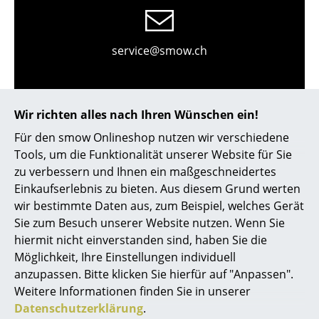
Kleinaufbewahrung
Einzelteile
service@smow.ch
... alle Aufbewahrungsmöbel
Licht
Wir richten alles nach Ihren Wünschen ein!
Hängeleuchten & Deckenleuchten
Für den smow Onlineshop nutzen wir verschiedene
Tools, um die Funktionalität unserer Website für Sie
Tischleuchten
zu verbessern und Ihnen ein maßgeschneidertes
Einkaufserlebnis zu bieten. Aus diesem Grund werten
Schreibtischleuchten
wir bestimmte Daten aus, zum Beispiel, welches Gerät
Store vor Ort kontaktieren
Stehleuchten & Leseleuchten
Sie zum Besuch unserer Website nutzen. Wenn Sie
hiermit nicht einverstanden sind, haben Sie die
Bodenleuchten
Möglichkeit, Ihre Einstellungen individuell
anzupassen. Bitte klicken Sie hierfür auf "Anpassen".
Wandleuchten
Weitere Informationen finden Sie in unserer
Outdoor-Leuchten
Datenschutzerklärung
.