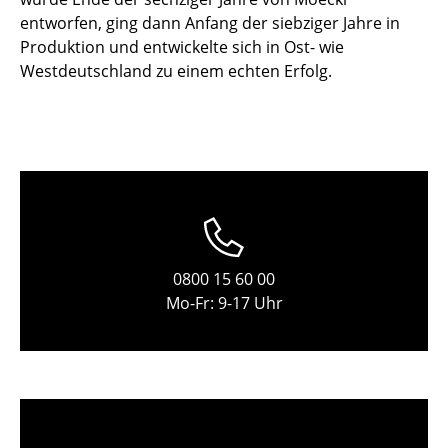
Einzelteile
entworfen, ging dann Anfang der siebziger Jahre in
Produktion und entwickelte sich in Ost- wie
... alle Tische
Westdeutschland zu einem echten Erfolg.
Aufbewahren
Regale & Schränke
Bücherregale
Wandregale
Sideboards & Kommoden
0800 15 60 00
Mo-Fr: 9-17 Uhr
TV Möbel
Beistell- & Rollcontainer
Barmöbel
Garderoben