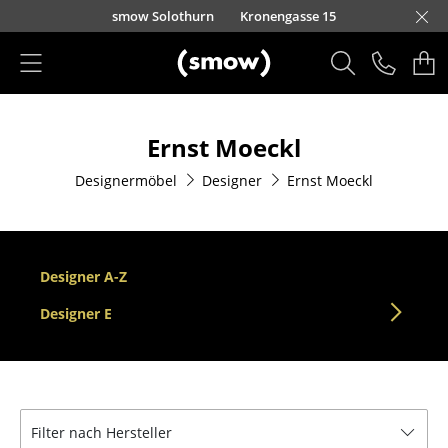
Direkt zum Inhalt
smow Solothurn
Kronengasse 15
Produkte
Ernst Moeckl
Sitzmöbel
Designermöbel
Designer
Ernst Moeckl
Esszimmerstühle
Sofas
Sessel
Designer A-Z
Loungesessel
Designer E
Stühle
Freischwinger
Filter nach Hersteller
Barhocker