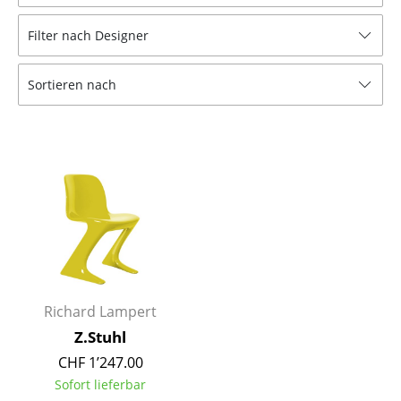
Hocker
Filter nach Designer
Bänke & Liegen
Sortieren nach
Sitzsäcke
Gartenstühle
Kinderstühle
Schaukelstühle
Bürodrehstühle
Konferenzstühle
Bürosessel
Richard Lampert
Z.Stuhl
Einzelteile
CHF 1’247.00
... alle Sitzmöbel
Sofort lieferbar