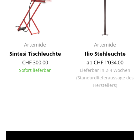
Hocker
Bänke & Liegen
Sitzsäcke
Artemide
Artemide
Gartenstühle
Sintesi Tischleuchte
Ilio Stehleuchte
Kinderstühle
CHF 300.00
ab CHF 1’034.00
Sofort lieferbar
Lieferbar in 2-4 Wochen
Schaukelstühle
(Standardlieferaussage des
Bürodrehstühle
Herstellers)
Konferenzstühle
Bürosessel
Einzelteile
... alle Sitzmöbel