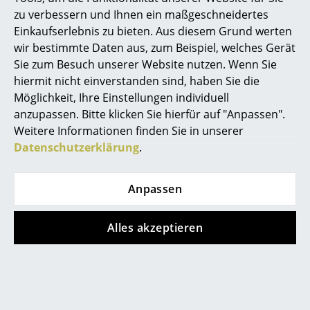
FAQ
Kleinaufbewahrung
zu verbessern und Ihnen ein maßgeschneidertes
Rückgabe & Umtausch
Einkaufserlebnis zu bieten. Aus diesem Grund werten
Einzelteile
Unsere Vorteile auf einen Blick
wir bestimmte Daten aus, zum Beispiel, welches Gerät
USM Anfertigung nach Maß
Sie zum Besuch unserer Website nutzen. Wenn Sie
... alle Aufbewahrungsmöbel
hiermit nicht einverstanden sind, haben Sie die
Wir bieten Ihnen
Möglichkeit, Ihre Einstellungen individuell
Licht
anzupassen. Bitte klicken Sie hierfür auf "Anpassen".
Kostenlosen Versand nach Deutschland
Hängeleuchten & Deckenleuchten
Weitere Informationen finden Sie in unserer
Schnelle Lieferung
Datenschutzerklärung
.
30 Tage Rückgaberecht
Tischleuchten
Persönliche Ansprechpartner
Schreibtischleuchten
Sichere Zahlung durch SSL-Verschlüsselung
Anpassen
Datenschutz
Stehleuchten & Leseleuchten
Alles akzeptieren
Bodenleuchten
smow Store
Wandleuchten
Solothurn
Outdoor-Leuchten
smow