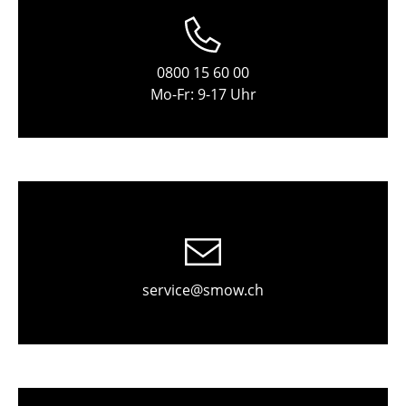
Tische
Esstische
0800 15 60 00
Mo-Fr: 9-17 Uhr
Beistelltische
Couchtische
Schreibtische
Sekretäre & PC-Tische
Konferenztische
Stehtische & Stehpulte
service@smow.ch
Kindertische
Gartentische
Servierwagen