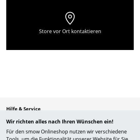
Einzelteile
... alle Tische
Store vor Ort kontaktieren
Aufbewahren
Regale & Schränke
Bücherregale
Wandregale
Sideboards & Kommoden
TV Möbel
Beistell- & Rollcontainer
Hilfe & Service
Kontakt
Barmöbel
Wir richten alles nach Ihren Wünschen ein!
Bezahlung
Für den smow Onlineshop nutzen wir verschiedene
Garderoben
Versand
Tools, um die Funktionalität unserer Website für Sie