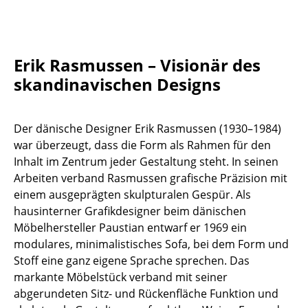
Tische
Esstische
Erik Rasmussen – Visionär des
Beistelltische
skandinavischen Designs
Couchtische
Der dänische Designer Erik Rasmussen (1930–1984)
Schreibtische
war überzeugt, dass die Form als Rahmen für den
Sekretäre & PC-Tische
Inhalt im Zentrum jeder Gestaltung steht. In seinen
Arbeiten verband Rasmussen grafische Präzision mit
Konferenztische
einem ausgeprägten skulpturalen Gespür. Als
hausinterner Grafikdesigner beim dänischen
Stehtische & Stehpulte
Möbelhersteller Paustian entwarf er 1969 ein
Kindertische
modulares, minimalistisches Sofa, bei dem Form und
Stoff eine ganz eigene Sprache sprechen. Das
Gartentische
markante Möbelstück verband mit seiner
abgerundeten Sitz- und Rückenfläche Funktion und
Servierwagen