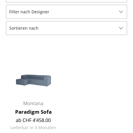
Hocker
Filter nach Designer
Bänke & Liegen
Sortieren nach
Sitzsäcke
Gartenstühle
Kinderstühle
Schaukelstühle
Bürodrehstühle
Konferenzstühle
Bürosessel
Montana
Paradigm Sofa
Einzelteile
ab CHF 4’458.00
... alle Sitzmöbel
Lieferbar in 3 Monaten