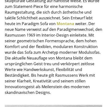
skulpturale Gestaltung auf nahtlose Weise. Es wurde
Einzelteile
zum Statement-Piece für eine harmonische
Raumgestaltung, die sich durch ästhetische und
... alle Tische
taktile Schlichtheit auszeichnet. Sein Entwurf lebt
heute im Paradigm Sofa von
Montana
weiter. Der
Aufbewahren
neue Name verweist auf den Paradigmenwechsel, den
Rasmussen 1969 im Interior-Design einleitete. Mit
Regale & Schränke
seiner geometrischen Formensprache, dem hohen
Bücherregale
Komfort und der flexiblen, modularen Konstruktion
wurde das Sofa zum Archetyp moderner Modulsofas.
Wandregale
Die aktuelle Neuauflage von Montana bleibt dem
ursprünglichen Geist treu und verkörpert zeitlose
Sideboards & Kommoden
Werte wie Handwerkskunst, Flexibilität und
TV Möbel
Beständigkeit. Bis heute gilt Rasmussens Werk mit
seiner Klarheit, Kreativität und seinem stillen
Beistell- & Rollcontainer
Innovationsgeist als Meilenstein des modernen
skandinavischen Designs.
Barmöbel
Garderoben