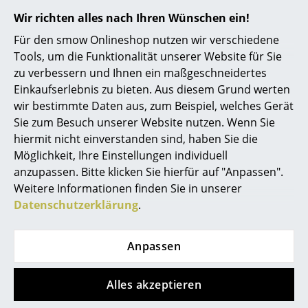
Akkuleuchten
Wir richten alles nach Ihren Wünschen ein!
Für den smow Onlineshop nutzen wir verschiedene
... alle Leuchten
Tools, um die Funktionalität unserer Website für Sie
Designer Erik Rasmussen
zu verbessern und Ihnen ein maßgeschneidertes
Betten
Einkaufserlebnis zu bieten. Aus diesem Grund werten
Doppelbetten
wir bestimmte Daten aus, zum Beispiel, welches Gerät
Sie zum Besuch unserer Website nutzen. Wenn Sie
Einzelbetten
hiermit nicht einverstanden sind, haben Sie die
Möglichkeit, Ihre Einstellungen individuell
Stapelbetten
anzupassen. Bitte klicken Sie hierfür auf "Anpassen".
Kinderbetten
Weitere Informationen finden Sie in unserer
Datenschutzerklärung
.
0800 15 60 00
Nachttische & Bettzubehör
Mo-Fr: 9-17 Uhr
... alle Betten
Anpassen
Accessoires
Alles akzeptieren
Uhren