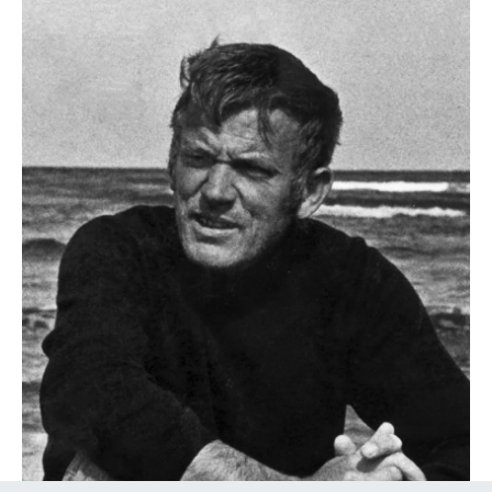
Kleinaufbewahrung
Einzelteile
... alle Aufbewahrungsmöbel
Licht
Hängeleuchten & Deckenleuchten
Tischleuchten
Schreibtischleuchten
Stehleuchten & Leseleuchten
Bodenleuchten
Wandleuchten
Outdoor-Leuchten