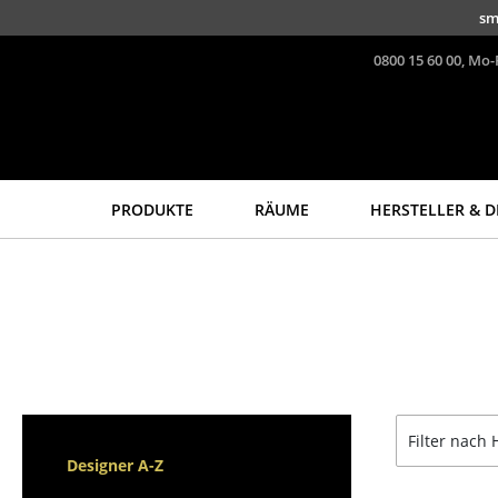
Direkt zum Inhalt
sm
0800 15 60 00, Mo-
PRODUKTE
RÄUME
HERSTELLER & D
Sitzmöbel
Tische
Esszimmerstühle
Esstische
Sofas
Beistelltische
Sessel
Couchtische
Loungesessel
Schreibtische
Stühle
Sekretäre & PC-Tische
Filter nach 
Freischwinger
Konferenztische
Designer A-Z
Barhocker
Stehtische &