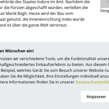
ehörde des Staates Indore im Amt. Nachdem die
Richard Lampert
Ludwig Mies van der Rohe
für die Fürsten abgeschafft wurden, verließen die
Thonet
Marcel Breuer
Desi
s Manik Bagh. Heute wird der Bau vom
USM Haller
Philippe Starck
taat genutzt, die Inneneinrichtung indes wurde
Vitra
Verner Panton
und ist über die ganze Welt verstreut.
... alle Hersteller A-Z
... alle Designer A-Z
Neu bei smow
Inspiration
hren Wünschen ein!
Special Editions
tzen wir verschiedene Tools, um die Funktionalität unsere
Designklassiker
maßgeschneidertes Einkaufserlebnis zu bieten. Aus diesem
Frauen im Design
Beispiel, welches Gerät Sie zum Besuch unserer Website nu
Bauhaus Design
0800 15 60 00
aben Sie die Möglichkeit, Ihre Einstellungen individuell anzu
service@smow.
Midcentury Design
Mo-Fr: 9-17 Uhr
itere Informationen finden Sie in unserer
Datenschutzerkl
Skandinavisches De
Italienisches Design
Anpassen
Nachhaltiges Desig
Natürliche Material