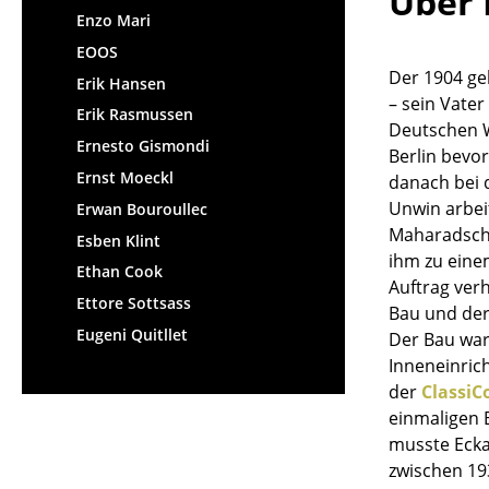
Über 
Enzo Mari
EOOS
Der 1904 ge
Erik Hansen
– sein Vate
Erik Rasmussen
Deutschen W
Ernesto Gismondi
Berlin bevo
Ernst Moeckl
danach bei 
Unwin arbeit
Erwan Bouroullec
Maharadscha
Esben Klint
ihm zu eine
Ethan Cook
Auftrag ver
Ettore Sottsass
Bau und der
Eugeni Quitllet
Der Bau war
Inneneinric
der
ClassiC
einmaligen 
musste Ecka
zwischen 19