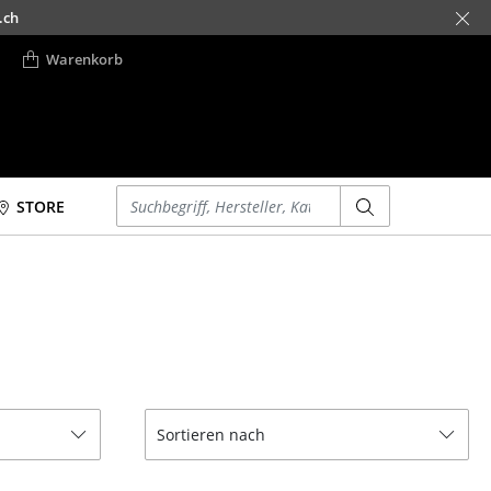
.ch
Warenkorb
Einen Suchbegriff eingeben
STORE
Betten
Accessoires
Doppelbetten
Uhren
Einzelbetten
Spiegel
Stapelbetten
Figuren & Miniaturen
Kinderbetten
Vasen
Nachttische &
Tabletts
Sortieren nach
Bettzubehör
Büroutensilien
... alle Betten
Aufbewahrungsboxen