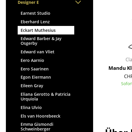
Stehpulte
Designer E
Hocker
Kindertische
Bänke & Liegen
Earnest Studio
Gartentische
Sitzsäcke
Eberhard Lenz
Servierwagen
Gartenstühle
Eckart Muthesius
Einzelteile
Kinderstühle
Edward Barber & Jay
... alle Tische
Osgerby
Schaukelstühle
Edward van Vliet
Bürodrehstühle
Cl
Eero Aarnio
Konferenzstühle
Mandu Kl
Eero Saarinen
Bürosessel
CHF
Egon Eiermann
Einzelteile
Sofor
Eileen Gray
... alle Sitzmöbel
Eliana Gerotto & Patricia
Urquiola
Elina Ulvio
Els van Hoorebeeck
Emma Gismondi
Schweinberger