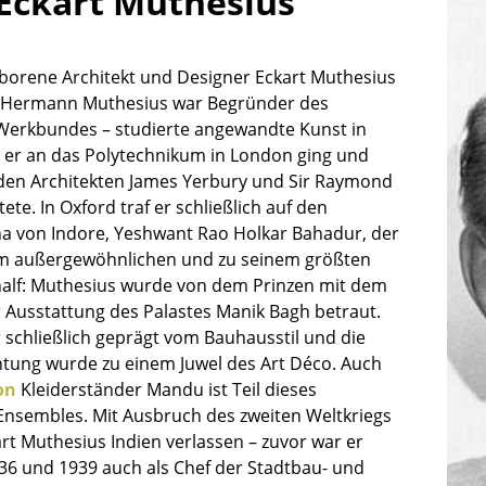
Eckart Muthesius
Kinderzimmer
Arbeitszimmer
Diele
borene Architekt und Designer Eckart Muthesius
r Hermann Muthesius war Begründer des
Badezimmer
erkbundes – studierte angewandte Kunst in
Stauraum
r er an das Polytechnikum in London ging und
Balkon & Garten
den Architekten James Yerbury und Sir Raymond
ete. In Oxford traf er schließlich auf den
Hersteller
Designer
 von Indore, Yeshwant Rao Holkar Bahadur, der
Artemide
Alvar Aalto
m außergewöhnlichen und zu seinem größten
half: Muthesius wurde von dem Prinzen mit dem
Cassina
Arne Jacobsen
 Ausstattung des Palastes Manik Bagh betraut.
Fritz Hansen
Charles & Ray Eames
 schließlich geprägt vom Bauhausstil und die
HAY
Eero Saarinen
htung wurde zu einem Juwel des Art Déco. Auch
Knoll International
Egon Eiermann
on
Kleiderständer Mandu ist Teil dieses
Louis Poulsen
Eileen Gray
Ensembles. Mit Ausbruch des zweiten Weltkriegs
Muuto
Jean Prouvé
rt Muthesius Indien verlassen – zuvor war er
Nils Holger Moormann
Le Corbusier
36 und 1939 auch als Chef der Stadtbau- und