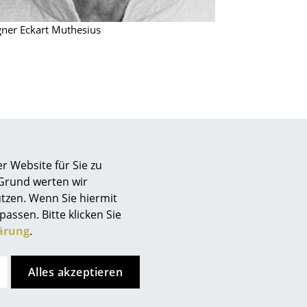
gner Eckart Muthesius
r Website für Sie zu
 Grund werten wir
tzen. Wenn Sie hiermit
passen. Bitte klicken Sie
ch
Store vor Ort kontaktieren
ärung
.
sign
Alles akzeptieren
n
ien