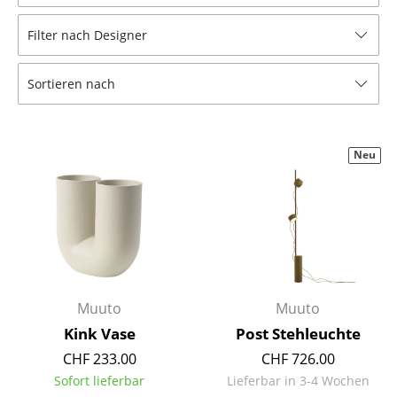
Hocker
Filter nach Designer
Bänke & Liegen
Sortieren nach
Sitzsäcke
Gartenstühle
Neu
Kinderstühle
Schaukelstühle
Bürodrehstühle
Konferenzstühle
Bürosessel
Muuto
Muuto
Kink Vase
Post Stehleuchte
Einzelteile
CHF 233.00
CHF 726.00
... alle Sitzmöbel
Sofort lieferbar
Lieferbar in 3-4 Wochen