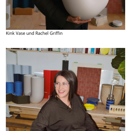
Kleinaufbewahrung
Einzelteile
... alle Aufbewahrungsmöbel
Kink Vase und Rachel Griffin
Licht
Hängeleuchten & Deckenleuchten
Tischleuchten
Schreibtischleuchten
Stehleuchten & Leseleuchten
Bodenleuchten
Wandleuchten
Outdoor-Leuchten