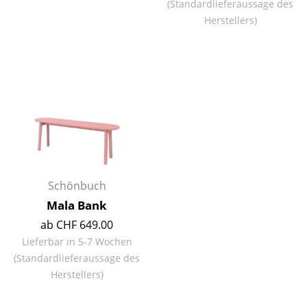
(Standardlieferaussage des
Tische
Herstellers)
Esstische
Beistelltische
Couchtische
Schreibtische
Sekretäre & PC-Tische
Konferenztische
Schönbuch
Mala Bank
Stehtische & Stehpulte
ab CHF 649.00
Kindertische
Lieferbar in 5-7 Wochen
(Standardlieferaussage des
Gartentische
Herstellers)
Servierwagen