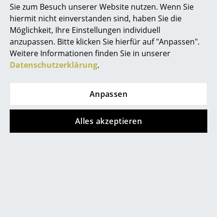
Sie zum Besuch unserer Website nutzen. Wenn Sie
Büro
hiermit nicht einverstanden sind, haben Sie die
Möglichkeit, Ihre Einstellungen individuell
Arbeitsplatz
anzupassen. Bitte klicken Sie hierfür auf "Anpassen".
Weitere Informationen finden Sie in unserer
Management Büro
Datenschutzerklärung
.
Konferenzraum
Anpassen
Empfang
Cafeteria
Alles akzeptieren
Branchenlösungen
Sicheres Arbeiten
Kink Vasen
Hersteller & Designer
Hersteller