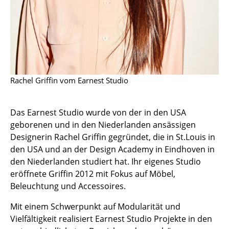
Spiegel
Figuren & Miniaturen
Vasen
Tabletts
Rachel Griffin vom Earnest Studio
Büroutensilien
Das Earnest Studio wurde von der in den USA
Aufbewahrungsboxen
geborenen und in den Niederlanden ansässigen
Decken
Designerin Rachel Griffin gegründet, die in St.Louis in
den USA und an der Design Academy in Eindhoven in
Kissen
den Niederlanden studiert hat. Ihr eigenes Studio
eröffnete Griffin 2012 mit Fokus auf Möbel,
Teppiche
Beleuchtung und Accessoires.
Vorhänge
Mit einem Schwerpunkt auf Modularität und
... alle Accessoires
Vielfältigkeit realisiert Earnest Studio Projekte in den