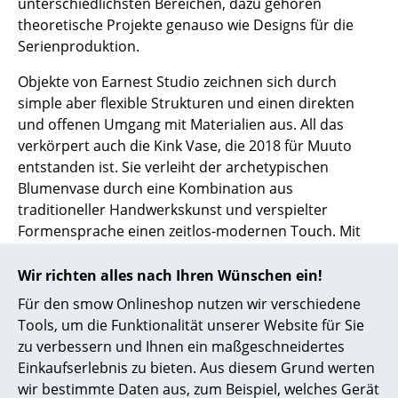
unterschiedlichsten Bereichen, dazu gehören
theoretische Projekte genauso wie Designs für die
Räume
Serienproduktion.
Zuhause
Objekte von Earnest Studio zeichnen sich durch
Wohnzimmer
simple aber flexible Strukturen und einen direkten
und offenen Umgang mit Materialien aus. All das
Esszimmer
verkörpert auch die Kink Vase, die 2018 für Muuto
entstanden ist. Sie verleiht der archetypischen
Schlafzimmer
Blumenvase durch eine Kombination aus
Kinderzimmer
traditioneller Handwerkskunst und verspielter
Formensprache einen zeitlos-modernen Touch. Mit
Arbeitszimmer
ihrer doppelten Öffnung wird der Raum zum
skulpturalen Gefühl, auch wenn sie nicht als Vase
Wir richten alles nach Ihren Wünschen ein!
Diele
benutzt wird. Als einzelnes Deko-Accesssoire ist sie
Für den smow Onlineshop nutzen wir verschiedene
Badezimmer
genauso geeignet wie für schöne Sommersträuße.
Tools, um die Funktionalität unserer Website für Sie
Das Design ist aus Porzellan gefertigt, das auf der
zu verbessern und Ihnen ein maßgeschneidertes
Stauraum
Innenseite glasiert wurde.
Einkaufserlebnis zu bieten. Aus diesem Grund werten
Balkon & Garten
wir bestimmte Daten aus, zum Beispiel, welches Gerät