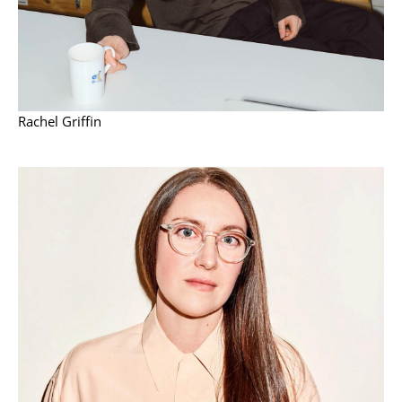
Akkuleuchten
... alle Leuchten
Betten
Rachel Griffin
Doppelbetten
Einzelbetten
Stapelbetten
Kinderbetten
Nachttische & Bettzubehör
... alle Betten
Accessoires
Uhren