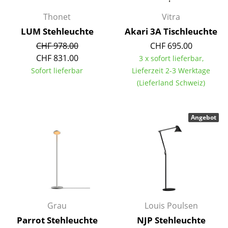
Spiegel
Thonet
Vitra
LUM Stehleuchte
Akari 3A Tischleuchte
Figuren & Miniaturen
CHF 978.00
CHF 695.00
Vasen
CHF 831.00
3 x sofort lieferbar,
Sofort lieferbar
Lieferzeit 2-3 Werktage
Tabletts
(Lieferland Schweiz)
Büroutensilien
Aufbewahrungsboxen
Angebot
Decken
Kissen
Teppiche
Vorhänge
Grau
Louis Poulsen
... alle Accessoires
Parrot Stehleuchte
NJP Stehleuchte