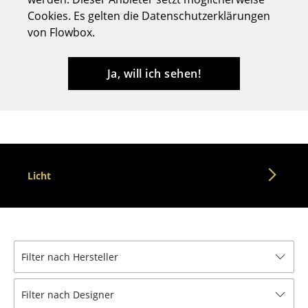
Cookies. Es gelten die Datenschutzerklärungen
Hocker
von Flowbox.
Bänke & Liegen
Sitzsäcke
Ja, will ich sehen!
Gartenstühle
Kinderstühle
Schaukelstühle
Licht
Bürodrehstühle
Konferenzstühle
Bürosessel
Filter nach Hersteller
Einzelteile
... alle Sitzmöbel
Filter nach Designer