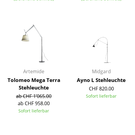
Einzelteile
... alle Tische
Aufbewahren
Regale & Schränke
Bücherregale
Wandregale
Artemide
Midgard
Tolomeo Mega Terra
Ayno L Stehleuchte
Sideboards & Kommoden
Stehleuchte
CHF 820.00
TV Möbel
ab CHF 1’065.00
Sofort lieferbar
ab CHF 958.00
Beistell- & Rollcontainer
Sofort lieferbar
Barmöbel
Garderoben