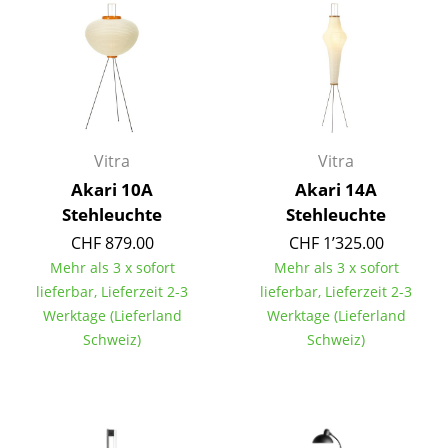
Kleinaufbewahrung
Einzelteile
... alle Aufbewahrungsmöbel
Licht
Vitra
Vitra
Hängeleuchten & Deckenleuchten
Akari 10A
Akari 14A
Stehleuchte
Stehleuchte
Tischleuchten
CHF 879.00
CHF 1’325.00
Schreibtischleuchten
Mehr als 3 x sofort
Mehr als 3 x sofort
lieferbar, Lieferzeit 2-3
lieferbar, Lieferzeit 2-3
Stehleuchten & Leseleuchten
Werktage (Lieferland
Werktage (Lieferland
Schweiz)
Schweiz)
Bodenleuchten
Wandleuchten
Outdoor-Leuchten