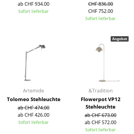
ab CHF 934.00
CHF 836.00
Räume
CHF 752.00
Sofort lieferbar
Sofort lieferbar
Zuhause
Wohnzimmer
Angebot
Esszimmer
Schlafzimmer
Kinderzimmer
Arbeitszimmer
Artemide
&Tradition
Diele
Tolomeo Stehleuchte
Flowerpot VP12
Badezimmer
Stehleuchte
ab CHF 474.00
ab CHF 426.00
ab CHF 673.00
Stauraum
ab CHF 572.00
Sofort lieferbar
Balkon & Garten
Sofort lieferbar