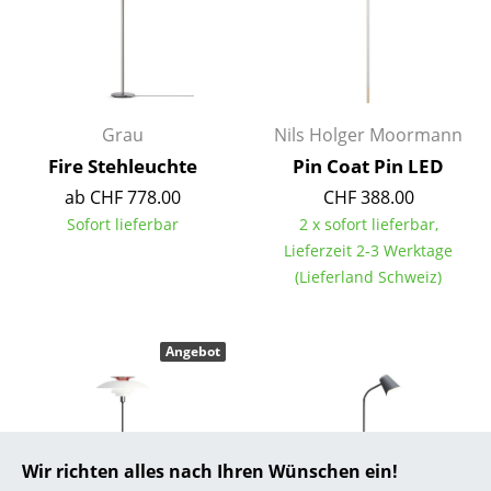
... alle Hersteller A-Z
Designer
Alvar Aalto
Grau
Nils Holger Moormann
Fire Stehleuchte
Pin Coat Pin LED
Arne Jacobsen
ab CHF 778.00
CHF 388.00
Charles & Ray Eames
Sofort lieferbar
2 x sofort lieferbar,
Lieferzeit 2-3 Werktage
Eero Saarinen
(Lieferland Schweiz)
Egon Eiermann
Eileen Gray
Angebot
Jean Prouvé
Le Corbusier
Wir richten alles nach Ihren Wünschen ein!
Ludwig Mies van der Rohe