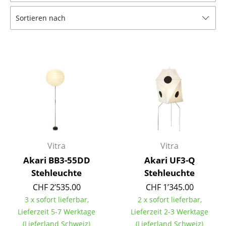
Tische
Sortieren nach
Esstische
Beistelltische
Couchtische
Schreibtische
Sekretäre & PC-Tische
Konferenztische
Vitra
Vitra
Stehtische & Stehpulte
Akari BB3-55DD
Akari UF3-Q
Stehleuchte
Stehleuchte
Kindertische
CHF 2’535.00
CHF 1’345.00
Gartentische
3 x sofort lieferbar,
2 x sofort lieferbar,
Lieferzeit 5-7 Werktage
Lieferzeit 2-3 Werktage
Servierwagen
(Lieferland Schweiz)
(Lieferland Schweiz)