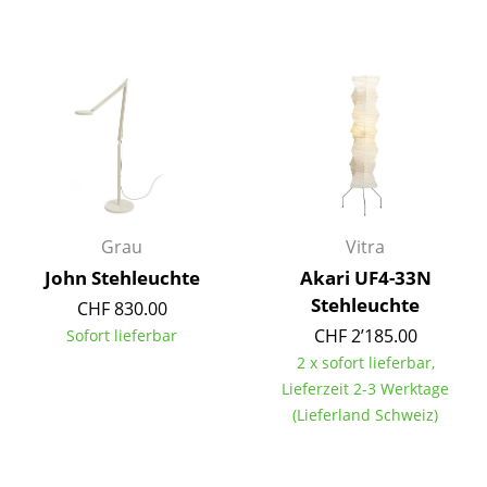
Büro
Arbeitsplatz
Management Büro
Konferenzraum
Empfang
Grau
Vitra
Cafeteria
John Stehleuchte
Akari UF4-33N
Branchenlösungen
Stehleuchte
CHF 830.00
CHF 2’185.00
Sofort lieferbar
Sicheres Arbeiten
2 x sofort lieferbar,
Lieferzeit 2-3 Werktage
Hersteller & Designer
(Lieferland Schweiz)
Hersteller