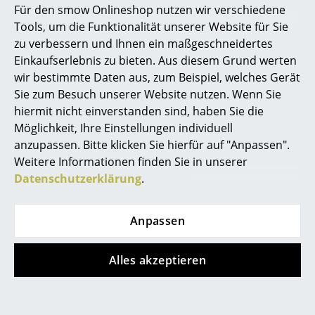
Für den smow Onlineshop nutzen wir verschiedene
Marcel Breuer
Tools, um die Funktionalität unserer Website für Sie
Louis Poulsen
Northern
zu verbessern und Ihnen ein maßgeschneidertes
Philippe Starck
PH 80 Stehleuchte
Me Stehleuchte
Einkaufserlebnis zu bieten. Aus diesem Grund werten
CHF 1’330.00
CHF 508.00
wir bestimmte Daten aus, zum Beispiel, welches Gerät
Verner Panton
CHF 1’197.00
Sofort lieferbar
Sie zum Besuch unserer Website nutzen. Wenn Sie
... alle Designer A-Z
Sofort lieferbar
hiermit nicht einverstanden sind, haben Sie die
Möglichkeit, Ihre Einstellungen individuell
anzupassen. Bitte klicken Sie hierfür auf "Anpassen".
Themen
Weitere Informationen finden Sie in unserer
Neu bei smow
Datenschutzerklärung
.
Inspiration
Anpassen
Special Editions
Designklassiker
Alles akzeptieren
Foscarini
Northern
Frauen im Design
Magneto Terra
Snowball
Stehleuchte
Akkustehleuchte