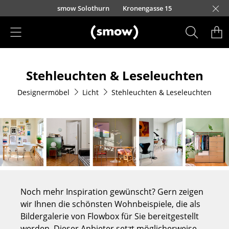
Direkt zum Inhalt
smow Solothurn
Kronengasse 15
Produkte
Stehleuchten & Leseleuchten
Sitzmöbel
Designermöbel
Licht
Stehleuchten & Leseleuchten
Esszimmerstühle
Sofas
Sessel
Loungesessel
Stühle
Noch mehr Inspiration gewünscht? Gern zeigen
Freischwinger
wir Ihnen die schönsten Wohnbeispiele, die als
Bildergalerie von Flowbox für Sie bereitgestellt
Barhocker
werden. Dieser Anbieter setzt möglicherweise