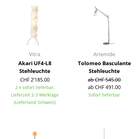
Artemide
Cassina
Fritz Hansen
HAY
Knoll International
Vitra
Artemide
Louis Poulsen
Akari UF4-L8
Tolomeo Basculante
Stehleuchte
Stehleuchte
Muuto
CHF 2’185.00
ab CHF 545.00
Nils Holger Moormann
ab CHF 491.00
2 x sofort lieferbar,
Lieferzeit 2-3 Werktage
Sofort lieferbar
Richard Lampert
(Lieferland Schweiz)
Thonet
USM Haller
Vitra