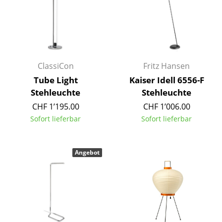
Akkuleuchten
... alle Leuchten
Betten
ClassiCon
Fritz Hansen
Doppelbetten
Tube Light
Kaiser Idell 6556-F
Stehleuchte
Stehleuchte
Einzelbetten
CHF 1’195.00
CHF 1’006.00
Stapelbetten
Sofort lieferbar
Sofort lieferbar
Kinderbetten
Nachttische & Bettzubehör
Angebot
... alle Betten
Accessoires
Uhren