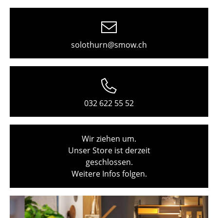
Freiburg
Hamburg
solothurn@smow.ch
Hannover
Kempten
Köln
032 622 55 52
Konstanz
Leipzig
Wir ziehen um.
Unser Store ist derzeit
Mainz
geschlossen.
München
Weitere Infos folgen.
Nürnberg
Schwarzwald