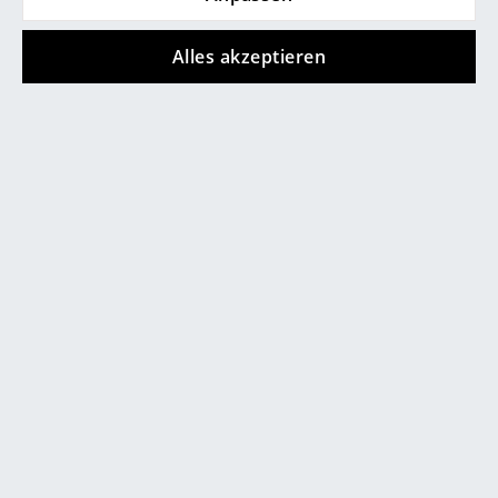
Flächen- und Layoutplanung, Zonenplanung
Möblierungskonzept, 3D Visualisierungen
Alles akzeptieren
Wohnberatung im smow store oder auf Termin bei
Ihnen zu Hause
Lichtberatung und -planung
Farbgestaltung
Textilien (Vorhang-Systeme, Teppiche)
Unsere Marken in Solothurn