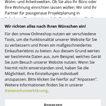
Wohn- und Arbeitswelten. Ob Sie also Ihr Büro oder
Ihre Wohnung einrichten lassen wollen: Wir sind Ihr
Partner für passgenaue Projektplanung in
Solothurn/Bern. Ist einmal die Entscheidung für Ihre
neue Einrichtung oder Ihren neuen Arbeitsplatz
Wir richten alles nach Ihren Wünschen ein!
gefallen, liefern wir Ihnen Ihre neuen Möbel direkt
Für den smow Onlineshop nutzen wir verschiedene
nach Hause oder ins Büro. Auf Wunsch übernimmt
Tools, um die Funktionalität unserer Website für Sie
unser geschultes Montageteam auch bei kleinen
zu verbessern und Ihnen ein maßgeschneidertes
Einrichtungsprojekten in der gesamten Schweiz den
Einkaufserlebnis zu bieten. Aus diesem Grund werten
Auf- bzw. den Umbau der bei uns erworbenen Möbel.
wir bestimmte Daten aus, zum Beispiel, welches Gerät
Sie zum Besuch unserer Website nutzen. Wenn Sie
Jeder Kunde und jedes Projekt ist anders. Wir sind
hiermit nicht einverstanden sind, haben Sie die
flexibel und können Sie auch durchdacht in
Möglichkeit, Ihre Einstellungen individuell
Teilbereichen unterstützen. Folgende
anzupassen. Bitte klicken Sie hierfür auf "Anpassen".
Dienstleistungen können wir für Sie übernehmen:
Weitere Informationen finden Sie in unserer
Arbeitsplatz-Analyse, NEW WORK-Shops, Interviews,
Datenschutzerklärung
.
Aufnahme IST-Zustand, Machbarkeitsanalyse,
Kostenvoranschlag
Anpassen