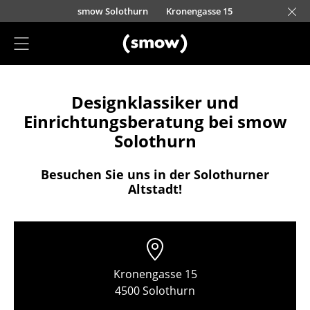
Direkt zum Inhalt
smow Solothurn
Kronengasse 15
Projektplanung
Designklassiker und
Einrichtungsberatung
Einrichtungsberatung bei smow
Referenzen
Solothurn
Stores
Besuchen Sie uns in der Solothurner
Altstadt!
Berlin
Chemnitz
Düsseldorf
Kronengasse 15
Essen
4500 Solothurn
Frankfurt