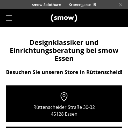
Direkt zum Inhalt
smow Solothurn
Kronengasse 15
Projektplanung
Designklassiker und
Einrichtungsberatung
Einrichtungsberatung bei smow
Referenzen
Essen
Stores
Besuchen Sie unseren Store in Rüttenscheid!
Berlin
Chemnitz
Düsseldorf
Rüttenscheider Straße 30-32
Essen
45128 Essen
Frankfurt