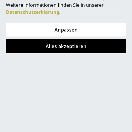
&Tradition
LPJ Studios
Weitere Informationen finden Sie in unserer
Acousticpearls
Magis
Datenschutzerklärung
.
Albrecht
Maigrau
Andersen
Marset
Arper
Midgard
Anpassen
Artek
Miinu
Artemide
Million CPH
Alles akzeptieren
Asco
Mocoba
Audo Copenhagen
Montana
Balzwerk
More
Belux
Muuto
Bisley
Müller
Bolefloor
Möbelfabrikation
Brune
Müller Small Living
Brunner
Nils Holger Moormann
Bruunmunch
Nimbus
C + P
Normann Copenhagen
Cane-line
Norr11
Carl Hansen & Søn
Northern