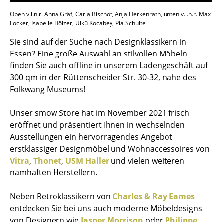
Oben v.l.n.r. Anna Gräf, Carla Bischof, Anja Herkenrath, unten v.l.n.r. Max
Locker, Isabelle Hölzer, Ülkü Kocabey, Pia Schulte
Sie sind auf der Suche nach Designklassikern in
Essen? Eine große Auswahl an stilvollen Möbeln
finden Sie auch offline in unserem Ladengeschäft auf
300 qm in der Rüttenscheider Str. 30-32, nahe des
Folkwang Museums!
Unser smow Store hat im November 2021 frisch
eröffnet und präsentiert Ihnen in wechselnden
Ausstellungen ein hervorragendes Angebot
erstklassiger Designmöbel und Wohnaccessoires von
Vitra
,
Thonet
,
USM Haller
und vielen weiteren
namhaften Herstellern.
Neben Retroklassikern von
Charles & Ray Eames
entdecken Sie bei uns auch moderne Möbeldesigns
von Designern wie
Jasper Morrison
oder
Philippe