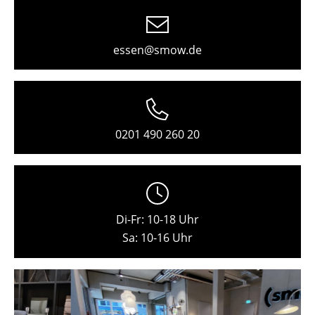
Freiburg
Hamburg
essen@smow.de
Hannover
Kempten
Köln
0201 490 260 20
Konstanz
Leipzig
Mainz
Di-Fr: 10-18 Uhr
Sa: 10-16 Uhr
München
Nürnberg
Schwarzwald