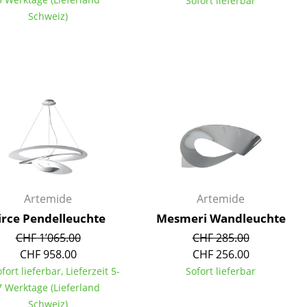
Sofort lieferbar
Schweiz)
Unternehmen
Über uns
smow vor Ort
Jobs bei smow
Arbeiten bei smow
Newsletter
Artemide
Artemide
Presse
irce Pendelleuchte
Mesmeri Wandleuchte
Impressum
CHF 1’065.00
CHF 285.00
CHF 958.00
CHF 256.00
ofort lieferbar, Lieferzeit 5-
Sofort lieferbar
7 Werktage (Lieferland
Schweiz)