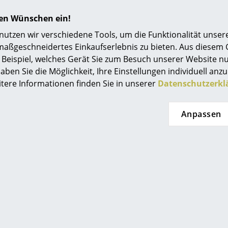
ge (Lieferland
hren Wünschen ein!
hweiz)
tzen wir verschiedene Tools, um die Funktionalität unsere
maßgeschneidertes Einkaufserlebnis zu bieten. Aus diesem
Beispiel, welches Gerät Sie zum Besuch unserer Website nu
aben Sie die Möglichkeit, Ihre Einstellungen individuell anzu
itere Informationen finden Sie in unserer
Datenschutzerkl
Anpassen
temide
Artemide
tra LED
Tolomeo Micro
O
leuchte
Tischleuchte LED
 290.00
CHF 369.00
 261.00
CHF 332.00
t lieferbar
2 x sofort lieferbar, Lieferzeit 2-
3 Werktage (Lieferland